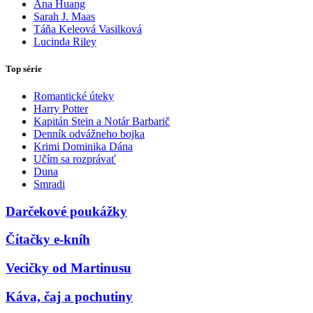
Ana Huang
Sarah J. Maas
Táňa Keleová Vasilková
Lucinda Riley
Top série
Romantické úteky
Harry Potter
Kapitán Stein a Notár Barbarič
Denník odvážneho bojka
Krimi Dominika Dána
Učím sa rozprávať
Duna
Smradi
Darčekové poukážky
Čítačky e-kníh
Vecičky od Martinusu
Káva, čaj a pochutiny