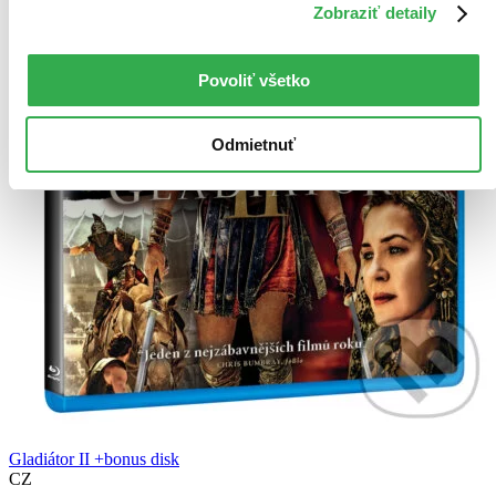
Zobraziť detaily
Povoliť všetko
Odmietnuť
Gladiátor II +bonus disk
CZ