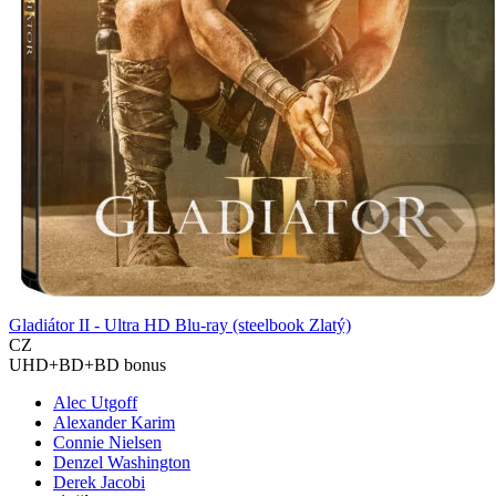
Gladiátor II - Ultra HD Blu-ray (steelbook Zlatý)
CZ
UHD+BD+BD bonus
Alec Utgoff
Alexander Karim
Connie Nielsen
Denzel Washington
Derek Jacobi