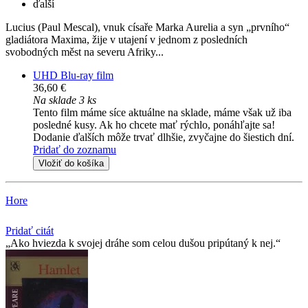
ďalší
Lucius (Paul Mescal), vnuk císaře Marka Aurelia a syn „prvního“
gladiátora Maxima, žije v utajení v jednom z posledních
svobodných měst na severu Afriky...
UHD Blu-ray film
36,60 €
Na sklade 3 ks
Tento film máme síce aktuálne na sklade, máme však už iba
posledné kusy. Ak ho chcete mať rýchlo, ponáhľajte sa!
Dodanie ďalších môže trvať dlhšie, zvyčajne do šiestich dní.
Pridať do zoznamu
Vložiť do košíka
Hore
Pridať citát
Ako hviezda k svojej dráhe som celou dušou pripútaný k nej.