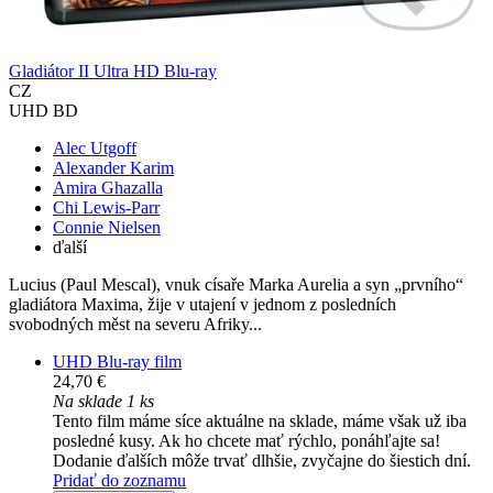
Gladiátor II Ultra HD Blu-ray
CZ
UHD BD
Alec Utgoff
Alexander Karim
Amira Ghazalla
Chi Lewis-Parr
Connie Nielsen
ďalší
Lucius (Paul Mescal), vnuk císaře Marka Aurelia a syn „prvního“
gladiátora Maxima, žije v utajení v jednom z posledních
svobodných měst na severu Afriky...
UHD Blu-ray film
24,70 €
Na sklade 1 ks
Tento film máme síce aktuálne na sklade, máme však už iba
posledné kusy. Ak ho chcete mať rýchlo, ponáhľajte sa!
Dodanie ďalších môže trvať dlhšie, zvyčajne do šiestich dní.
Pridať do zoznamu