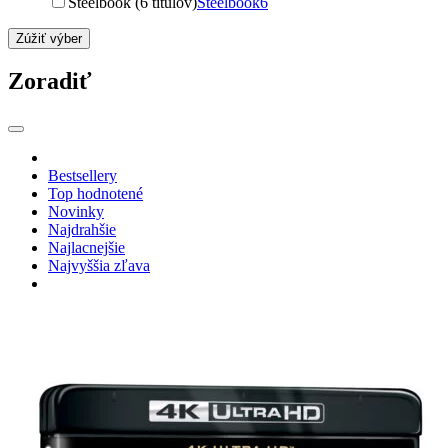
Steelbook (6 titulov)
Steelbook
6
Zúžiť výber
Zoradiť
Bestsellery
Top hodnotené
Novinky
Najdrahšie
Najlacnejšie
Najvyššia zľava