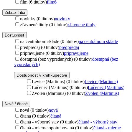
film (6 titulov)
film
6
Zobraziť iba
novinky (0 titulov)
novinky
zľavnené tituly (0 titulov)
zľavnené tituly
Dostupnosť
na centrálnom sklade (0 titulov)
na centrálnom sklade
predpredaj (0 titulov)
predpredaj
pripravujeme (0 titulov)
pripravujeme
dostupná (bez vypredaných) (0 titulov)
dostupná (bez
vypredaných)
Dostupnosť v kníhkupectve
Levice (Martinus) (0 titulov)
Levice (Martinus)
Lučenec (Martinus) (0 titulov)
Lučenec (Martinus)
Zvolen (Martinus) (0 titulov)
Zvolen (Martinus)
Nové / čítané
nová (0 titulov)
nová
čítaná (0 titulov)
čítaná
čítaná - výborný stav (0 titulov)
čítaná - výborný stav
čítaná - mierne opotrebovaná (0 titulov)
čítaná - mierne