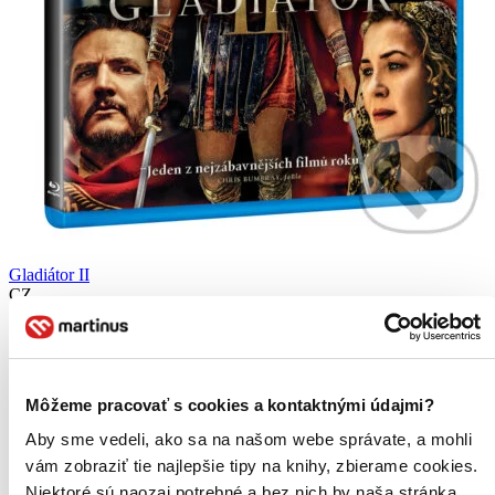
Gladiátor II
CZ
Alec Utgoff
Alexander Karim
Amira Ghazalla
Chi Lewis-Parr
Môžeme pracovať s cookies a kontaktnými údajmi?
Connie Nielsen
ďalší
Aby sme vedeli, ako sa na našom webe správate, a mohli
vám zobraziť tie najlepšie tipy na knihy, zbierame cookies.
Lucius (Paul Mescal), vnuk císaře Marka Aurelia a syn „prvního“
gladiátora Maxima, žije v utajení v jednom z posledních
Niektoré sú naozaj potrebné a bez nich by naša stránka