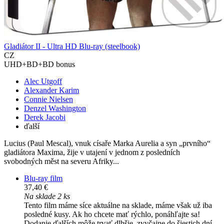
Gladiátor II - Ultra HD Blu-ray (steelbook)
CZ
UHD+BD+BD bonus
Alec Utgoff
Alexander Karim
Connie Nielsen
Denzel Washington
Derek Jacobi
ďalší
Lucius (Paul Mescal), vnuk císaře Marka Aurelia a syn „prvního“
gladiátora Maxima, žije v utajení v jednom z posledních
svobodných měst na severu Afriky...
Blu-ray film
37,40 €
Na sklade 2 ks
Tento film máme síce aktuálne na sklade, máme však už iba
posledné kusy. Ak ho chcete mať rýchlo, ponáhľajte sa!
Dodanie ďalších môže trvať dlhšie, zvyčajne do šiestich dní.