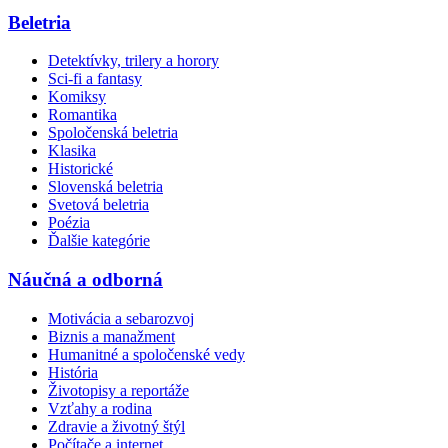
Beletria
Detektívky, trilery a horory
Sci-fi a fantasy
Komiksy
Romantika
Spoločenská beletria
Klasika
Historické
Slovenská beletria
Svetová beletria
Poézia
Ďalšie kategórie
Náučná a odborná
Motivácia a sebarozvoj
Biznis a manažment
Humanitné a spoločenské vedy
História
Životopisy a reportáže
Vzťahy a rodina
Zdravie a životný štýl
Počítače a internet