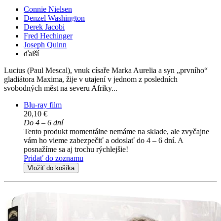
Connie Nielsen
Denzel Washington
Derek Jacobi
Fred Hechinger
Joseph Quinn
ďalší
Lucius (Paul Mescal), vnuk císaře Marka Aurelia a syn „prvního“
gladiátora Maxima, žije v utajení v jednom z posledních
svobodných měst na severu Afriky...
Blu-ray film
20,10 €
Do 4 – 6 dní
Tento produkt momentálne nemáme na sklade, ale zvyčajne
vám ho vieme zabezpečiť a odoslať do 4 – 6 dní. A
posnažíme sa aj trochu rýchlejšie!
Pridať do zoznamu
Vložiť do košíka