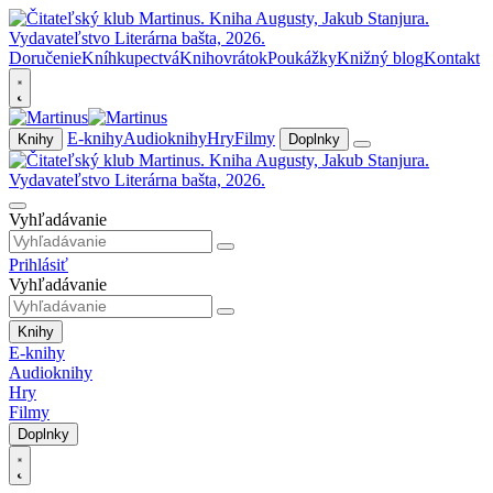
Doručenie
Kníhkupectvá
Knihovrátok
Poukážky
Knižný blog
Kontakt
E-knihy
Audioknihy
Hry
Filmy
Knihy
Doplnky
Vyhľadávanie
Prihlásiť
Vyhľadávanie
Knihy
E-knihy
Audioknihy
Hry
Filmy
Doplnky