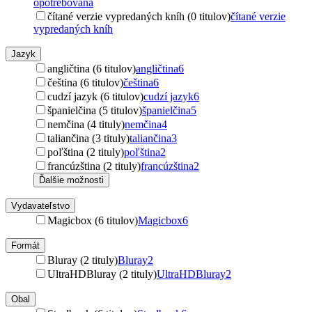
opotrebovaná
čítané verzie vypredaných kníh (0 titulov)
čítané verzie
vypredaných kníh
Jazyk
angličtina (6 titulov)
angličtina
6
čeština (6 titulov)
čeština
6
cudzí jazyk (6 titulov)
cudzí jazyk
6
španielčina (5 titulov)
španielčina
5
nemčina (4 tituly)
nemčina
4
taliančina (3 tituly)
taliančina
3
poľština (2 tituly)
poľština
2
francúzština (2 tituly)
francúzština
2
Ďalšie možnosti
Vydavateľstvo
Magicbox (6 titulov)
Magicbox
6
Formát
Bluray (2 tituly)
Bluray
2
UltraHDBluray (2 tituly)
UltraHDBluray
2
Obal