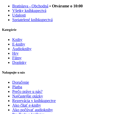
Bratislava - Obchodná
• Otvárame o 10:00
Všetky kníhkupectvá
Udalosti
Spriatelené kníhkupectvá
Kategórie
Knihy
E-knihy
Audioknihy
Hry
Filmy
Doplnky
Nakupujte u nás
Doručenie
Platba
Prečo práve u nás?
Najčastejšie otázky
Rezervácia v kníhkupectve
Ako čítať e-knihy
Ako počúvať audioknihy