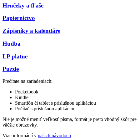
Hrnčeky a fľaše
Papiernictvo
Zápisníky a kalendáre
Hudba
LP platne
Puzzle
Prečítate na zariadeniach:
Pocketbook
Kindle
Smartfón či tablet s príslušnou aplikáciou
Počítač s príslušnou aplikáciou
Nie je možné meniť veľkosť písma, formát je preto vhodný skôr pre
väčšie obrazovky.
Viac informácií v
našich návodoch