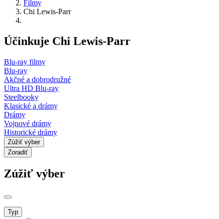
Filmy
Chi Lewis-Parr
Účinkuje Chi Lewis-Parr
Blu-ray filmy
Blu-ray
Akčné a dobrodružné
Ultra HD Blu-ray
Steelbooky
Klasické a drámy
Drámy
Vojnové drámy
Historické drámy
Zúžiť výber
Zoradiť
Zúžiť výber
Typ