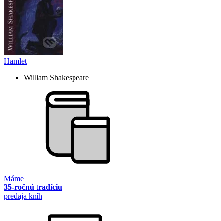
Hamlet
William Shakespeare
Máme
35-ročnú tradíciu
predaja kníh