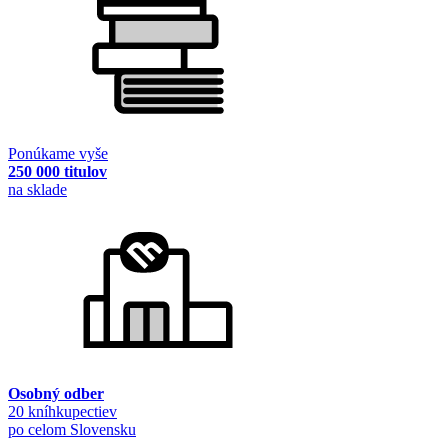
Ponúkame vyše
250 000 titulov
na sklade
Osobný odber
20 kníhkupectiev
po celom Slovensku