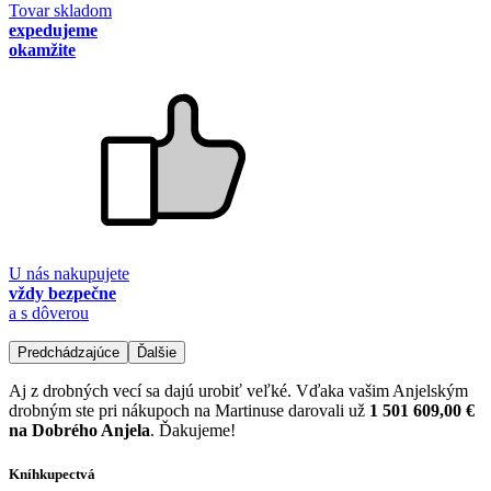
Tovar skladom
expedujeme
okamžite
U nás nakupujete
vždy bezpečne
a s dôverou
Predchádzajúce
Ďalšie
Aj z drobných vecí sa dajú urobiť veľké. Vďaka vašim Anjelským
drobným ste pri nákupoch na Martinuse darovali už
1 501 609,00 €
na Dobrého Anjela
. Ďakujeme!
Kníhkupectvá