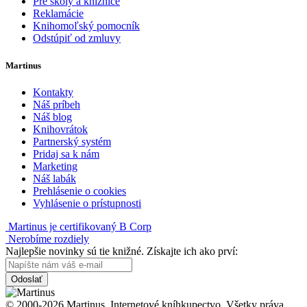
Pre školy a knižnice
Reklamácie
Knihomoľský pomocník
Odstúpiť od zmluvy
Martinus
Kontakty
Náš príbeh
Náš blog
Knihovrátok
Partnerský systém
Pridaj sa k nám
Marketing
Náš labák
Prehlásenie o cookies
Vyhlásenie o prístupnosti
Martinus je certifikovaný B Corp
Nerobíme rozdiely
Najlepšie novinky sú tie knižné. Získajte ich ako prví:
Odoslať
© 2000-2026 Martinus. Internetové kníhkupectvo. Všetky práva