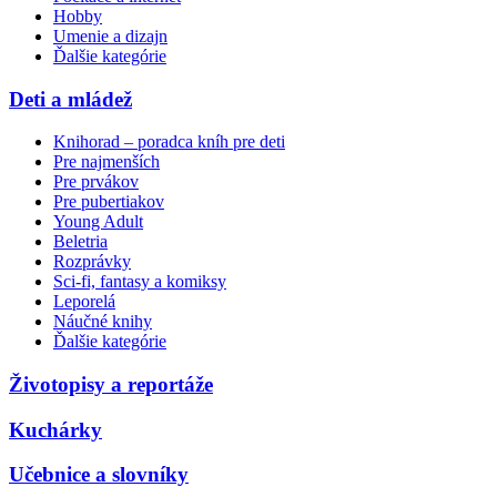
Hobby
Umenie a dizajn
Ďalšie kategórie
Deti a mládež
Knihorad – poradca kníh pre deti
Pre najmenších
Pre prvákov
Pre pubertiakov
Young Adult
Beletria
Rozprávky
Sci-fi, fantasy a komiksy
Leporelá
Náučné knihy
Ďalšie kategórie
Životopisy a reportáže
Kuchárky
Učebnice a slovníky