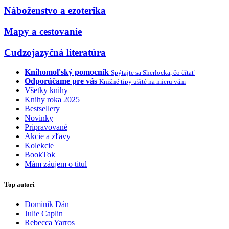
Náboženstvo a ezoterika
Mapy a cestovanie
Cudzojazyčná literatúra
Knihomoľský pomocník
Spýtajte sa Sherlocka, čo čítať
Odporúčame pre vás
Knižné tipy ušité na mieru vám
Všetky knihy
Knihy roka 2025
Bestsellery
Novinky
Pripravované
Akcie a zľavy
Kolekcie
BookTok
Mám záujem o titul
Top autori
Dominik Dán
Julie Caplin
Rebecca Yarros