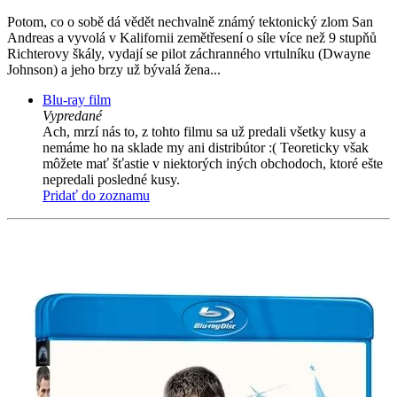
Potom, co o sobě dá vědět nechvalně známý tektonický zlom San
Andreas a vyvolá v Kalifornii zemětřesení o síle více než 9 stupňů
Richterovy škály, vydají se pilot záchranného vrtulníku (Dwayne
Johnson) a jeho brzy už bývalá žena...
Blu-ray film
Vypredané
Ach, mrzí nás to, z tohto filmu sa už predali všetky kusy a
nemáme ho na sklade my ani distribútor :( Teoreticky však
môžete mať šťastie v niektorých iných obchodoch, ktoré ešte
nepredali posledné kusy.
Pridať do zoznamu