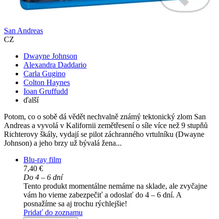
San Andreas
CZ
Dwayne Johnson
Alexandra Daddario
Carla Gugino
Colton Haynes
Ioan Gruffudd
ďalší
Potom, co o sobě dá vědět nechvalně známý tektonický zlom San
Andreas a vyvolá v Kalifornii zemětřesení o síle více než 9 stupňů
Richterovy škály, vydají se pilot záchranného vrtulníku (Dwayne
Johnson) a jeho brzy už bývalá žena...
Blu-ray film
7,40 €
Do 4 – 6 dní
Tento produkt momentálne nemáme na sklade, ale zvyčajne
vám ho vieme zabezpečiť a odoslať do 4 – 6 dní. A
posnažíme sa aj trochu rýchlejšie!
Pridať do zoznamu