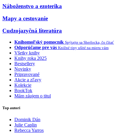
Náboženstvo a ezoterika
Mapy a cestovanie
Cudzojazyčná literatúra
Knihomoľský pomocník
Spýtajte sa Sherlocka, čo čítať
Odporúčame pre vás
Knižné tipy ušité na mieru vám
Všetky knihy
Knihy roka 2025
Bestsellery
Novinky
Pripravované
Akcie a zľavy
Kolekcie
BookTok
Mám záujem o titul
Top autori
Dominik Dán
Julie Caplin
Rebecca Yarros