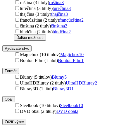
ruština (3 tituly)
ruština
3
turečtina (3 tituly)
turečtina
3
thajčina (3 tituly)
thajčina
3
francúzština (2 tituly)
francúzština
2
čínština (2 tituly)
čínština
2
hindčina (2 tituly)
hindčina
2
Ďalšie možnosti
Vydavateľstvo
Magicbox (10 titulov)
Magicbox
10
Bonton Film (1 titul)
Bonton Film
1
Formát
Bluray (5 titulov)
Bluray
5
UltraHDBluray (2 tituly)
UltraHDBluray
2
Bluray3D (1 titul)
Bluray3D
1
Obal
Steelbook (10 titulov)
Steelbook
10
DVD obal (2 tituly)
DVD obal
2
Zúžiť výber