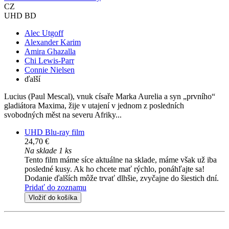
CZ
UHD BD
Alec Utgoff
Alexander Karim
Amira Ghazalla
Chi Lewis-Parr
Connie Nielsen
ďalší
Lucius (Paul Mescal), vnuk císaře Marka Aurelia a syn „prvního“
gladiátora Maxima, žije v utajení v jednom z posledních
svobodných měst na severu Afriky...
UHD Blu-ray film
24,70 €
Na sklade 1 ks
Tento film máme síce aktuálne na sklade, máme však už iba
posledné kusy. Ak ho chcete mať rýchlo, ponáhľajte sa!
Dodanie ďalších môže trvať dlhšie, zvyčajne do šiestich dní.
Pridať do zoznamu
Vložiť do košíka