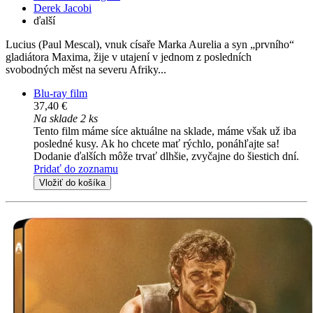
Derek Jacobi
ďalší
Lucius (Paul Mescal), vnuk císaře Marka Aurelia a syn „prvního“
gladiátora Maxima, žije v utajení v jednom z posledních
svobodných měst na severu Afriky...
Blu-ray film
37,40 €
Na sklade 2 ks
Tento film máme síce aktuálne na sklade, máme však už iba
posledné kusy. Ak ho chcete mať rýchlo, ponáhľajte sa!
Dodanie ďalších môže trvať dlhšie, zvyčajne do šiestich dní.
Pridať do zoznamu
Vložiť do košíka