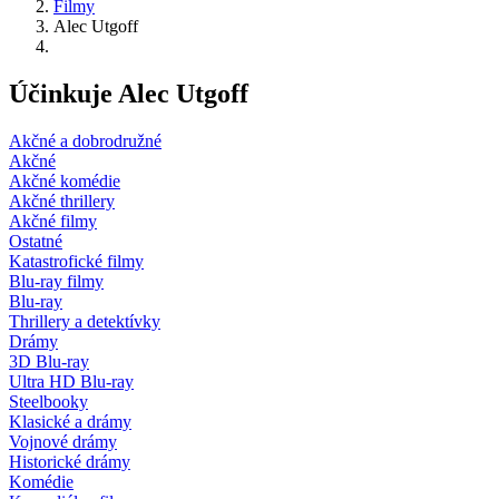
Filmy
Alec Utgoff
Účinkuje Alec Utgoff
Akčné a dobrodružné
Akčné
Akčné komédie
Akčné thrillery
Akčné filmy
Ostatné
Katastrofické filmy
Blu-ray filmy
Blu-ray
Thrillery a detektívky
Drámy
3D Blu-ray
Ultra HD Blu-ray
Steelbooky
Klasické a drámy
Vojnové drámy
Historické drámy
Komédie