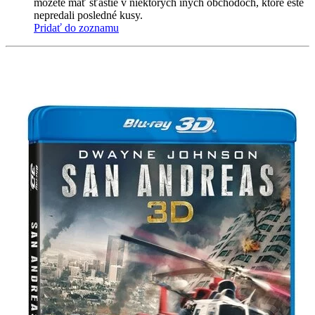
môžete mať šťastie v niektorých iných obchodoch, ktoré ešte
nepredali posledné kusy.
Pridať do zoznamu