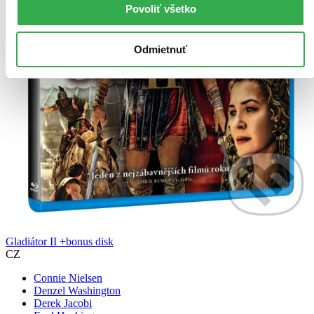
Povoliť všetko
Odmietnuť
Gladiátor II +bonus disk
CZ
Connie Nielsen
Denzel Washington
Derek Jacobi