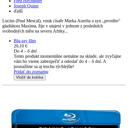
Fred Hechinger
Joseph Quinn
ďalší
Lucius (Paul Mescal), vnuk císaře Marka Aurelia a syn „prvního“
gladiátora Maxima, žije v utajení v jednom z posledních
svobodných měst na severu Afriky...
Blu-ray film
20,10 €
Do 4 – 6 dní
Tento produkt momentálne nemáme na sklade, ale zvyčajne
vám ho vieme zabezpečiť a odoslať do 4 – 6 dní. A
posnažíme sa aj trochu rýchlejšie!
Pridať do zoznamu
Vložiť do košíka