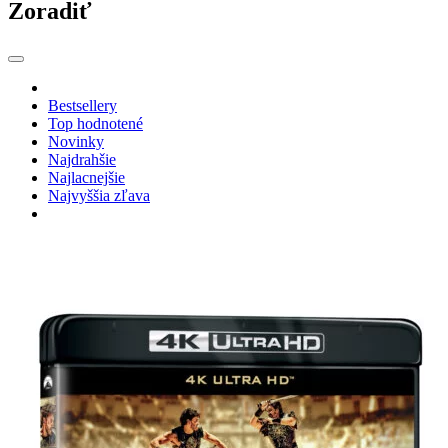
Zoradiť
Bestsellery
Top hodnotené
Novinky
Najdrahšie
Najlacnejšie
Najvyššia zľava