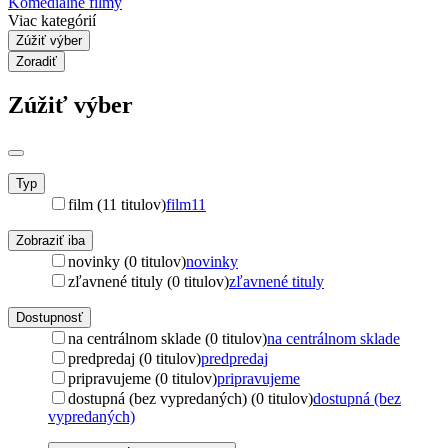
Komediálne filmy
Viac kategórií
Zúžiť výber
Zoradiť
Zúžiť výber
Typ
film (11 titulov)
film
11
Zobraziť iba
novinky (0 titulov)
novinky
zľavnené tituly (0 titulov)
zľavnené tituly
Dostupnosť
na centrálnom sklade (0 titulov)
na centrálnom sklade
predpredaj (0 titulov)
predpredaj
pripravujeme (0 titulov)
pripravujeme
dostupná (bez vypredaných) (0 titulov)
dostupná (bez
vypredaných)