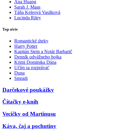
Ana Huang
Sarah J. Maas
Táňa Keleová Vasilková
Lucinda Riley
Top série
Romantické úteky
Harry Potter
Kapitán Stein a Notár Barbarič
Denník odvážneho bojka
Krimi Dominika Dána
Učím sa rozprávať
Duna
Smradi
Darčekové poukážky
Čítačky e-kníh
Vecičky od Martinusu
Káva, čaj a pochutiny