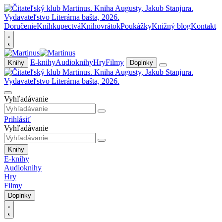
Doručenie
Kníhkupectvá
Knihovrátok
Poukážky
Knižný blog
Kontakt
E-knihy
Audioknihy
Hry
Filmy
Knihy
Doplnky
Vyhľadávanie
Prihlásiť
Vyhľadávanie
Knihy
E-knihy
Audioknihy
Hry
Filmy
Doplnky