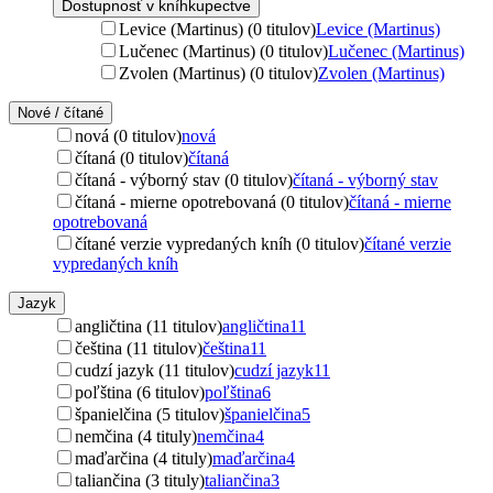
Dostupnosť v kníhkupectve
Levice (Martinus) (0 titulov)
Levice (Martinus)
Lučenec (Martinus) (0 titulov)
Lučenec (Martinus)
Zvolen (Martinus) (0 titulov)
Zvolen (Martinus)
Nové / čítané
nová (0 titulov)
nová
čítaná (0 titulov)
čítaná
čítaná - výborný stav (0 titulov)
čítaná - výborný stav
čítaná - mierne opotrebovaná (0 titulov)
čítaná - mierne
opotrebovaná
čítané verzie vypredaných kníh (0 titulov)
čítané verzie
vypredaných kníh
Jazyk
angličtina (11 titulov)
angličtina
11
čeština (11 titulov)
čeština
11
cudzí jazyk (11 titulov)
cudzí jazyk
11
poľština (6 titulov)
poľština
6
španielčina (5 titulov)
španielčina
5
nemčina (4 tituly)
nemčina
4
maďarčina (4 tituly)
maďarčina
4
taliančina (3 tituly)
taliančina
3