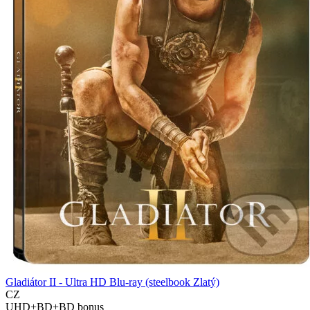
Gladiátor II - Ultra HD Blu-ray (steelbook Zlatý)
CZ
UHD+BD+BD bonus