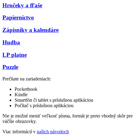
Hrnčeky a fľaše
Papiernictvo
Zápisníky a kalendáre
Hudba
LP platne
Puzzle
Prečítate na zariadeniach:
Pocketbook
Kindle
Smartfón či tablet s príslušnou aplikáciou
Počítač s príslušnou aplikáciou
Nie je možné meniť veľkosť písma, formát je preto vhodný skôr pre
väčšie obrazovky.
Viac informácií v
našich návodoch