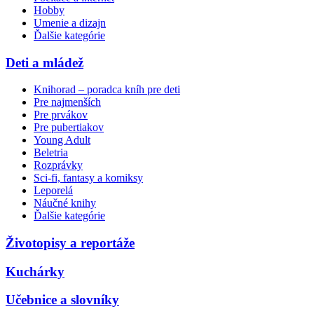
Hobby
Umenie a dizajn
Ďalšie kategórie
Deti a mládež
Knihorad – poradca kníh pre deti
Pre najmenších
Pre prvákov
Pre pubertiakov
Young Adult
Beletria
Rozprávky
Sci-fi, fantasy a komiksy
Leporelá
Náučné knihy
Ďalšie kategórie
Životopisy a reportáže
Kuchárky
Učebnice a slovníky