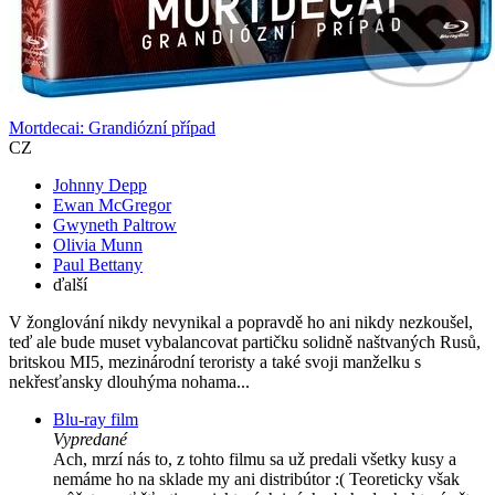
Mortdecai: Grandiózní případ
CZ
Johnny Depp
Ewan McGregor
Gwyneth Paltrow
Olivia Munn
Paul Bettany
ďalší
V žonglování nikdy nevynikal a popravdě ho ani nikdy nezkoušel,
teď ale bude muset vybalancovat partičku solidně naštvaných Rusů,
britskou MI5, mezinárodní teroristy a také svoji manželku s
nekřesťansky dlouhýma nohama...
Blu-ray film
Vypredané
Ach, mrzí nás to, z tohto filmu sa už predali všetky kusy a
nemáme ho na sklade my ani distribútor :( Teoreticky však