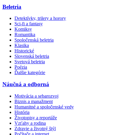
Beletria
Detektívky, trilery a horory
Sci-fi a fantasy
Komiksy
Romantika
Spoločenská beletria
Klasika
Historické
Slovenská beletria
Svetová beletria
Poézia
Ďalšie kategórie
Náučná a odborná
Motivácia a sebarozvoj
Biznis a manažment
Humanitné a spoločenské vedy
História
Životopisy a reportáže
Vzťahy a rodina
Zdravie a životný štýl
Počítače a internet