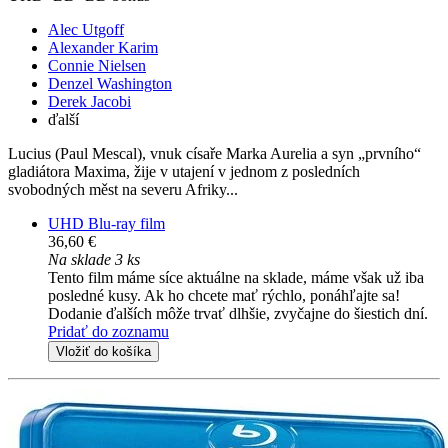
Alec Utgoff
Alexander Karim
Connie Nielsen
Denzel Washington
Derek Jacobi
ďalší
Lucius (Paul Mescal), vnuk císaře Marka Aurelia a syn „prvního“
gladiátora Maxima, žije v utajení v jednom z posledních
svobodných měst na severu Afriky...
UHD Blu-ray film
36,60 €
Na sklade 3 ks
Tento film máme síce aktuálne na sklade, máme však už iba
posledné kusy. Ak ho chcete mať rýchlo, ponáhľajte sa!
Dodanie ďalších môže trvať dlhšie, zvyčajne do šiestich dní.
Pridať do zoznamu
Vložiť do košíka