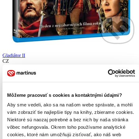
Gladiátor II
CZ
Alec Utgoff
Alexander Karim
Amira Ghazalla
Chi Lewis-Parr
Connie Nielsen
Môžeme pracovať s cookies a kontaktnými údajmi?
ďalší
Aby sme vedeli, ako sa na našom webe správate, a mohli
Lucius (Paul Mescal), vnuk císaře Marka Aurelia a syn „prvního“
vám zobraziť tie najlepšie tipy na knihy, zbierame cookies.
gladiátora Maxima, žije v utajení v jednom z posledních
Niektoré sú naozaj potrebné a bez nich by naša stránka
svobodných měst na severu Afriky...
vôbec nefungovala. Okrem toho používame analytické
Blu-ray film
cookies, ktoré nám umožňujú zisťovať, ako náš web
11,90 €