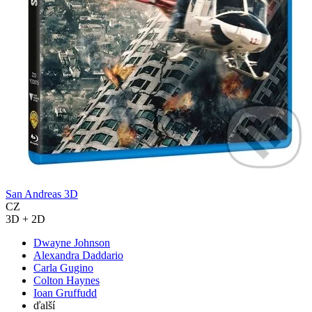
San Andreas 3D
CZ
3D + 2D
Dwayne Johnson
Alexandra Daddario
Carla Gugino
Colton Haynes
Ioan Gruffudd
ďalší