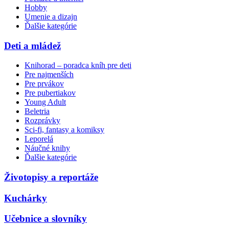
Hobby
Umenie a dizajn
Ďalšie kategórie
Deti a mládež
Knihorad – poradca kníh pre deti
Pre najmenších
Pre prvákov
Pre pubertiakov
Young Adult
Beletria
Rozprávky
Sci-fi, fantasy a komiksy
Leporelá
Náučné knihy
Ďalšie kategórie
Životopisy a reportáže
Kuchárky
Učebnice a slovníky