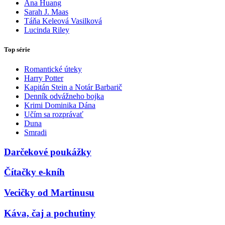
Ana Huang
Sarah J. Maas
Táňa Keleová Vasilková
Lucinda Riley
Top série
Romantické úteky
Harry Potter
Kapitán Stein a Notár Barbarič
Denník odvážneho bojka
Krimi Dominika Dána
Učím sa rozprávať
Duna
Smradi
Darčekové poukážky
Čítačky e-kníh
Vecičky od Martinusu
Káva, čaj a pochutiny