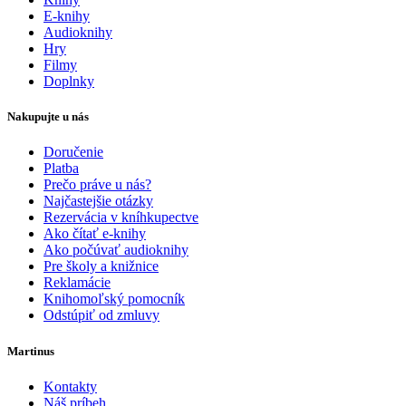
E-knihy
Audioknihy
Hry
Filmy
Doplnky
Nakupujte u nás
Doručenie
Platba
Prečo práve u nás?
Najčastejšie otázky
Rezervácia v kníhkupectve
Ako čítať e-knihy
Ako počúvať audioknihy
Pre školy a knižnice
Reklamácie
Knihomoľský pomocník
Odstúpiť od zmluvy
Martinus
Kontakty
Náš príbeh