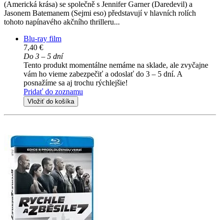
(Americká krása) se společně s Jennifer Garner (Daredevil) a
Jasonem Batemanem (Sejmi eso) představují v hlavních rolích
tohoto napínavého akčního thrilleru...
Blu-ray film
7,40 €
Do 3 – 5 dní
Tento produkt momentálne nemáme na sklade, ale zvyčajne
vám ho vieme zabezpečiť a odoslať do 3 – 5 dní. A
posnažíme sa aj trochu rýchlejšie!
Pridať do zoznamu
Vložiť do košíka