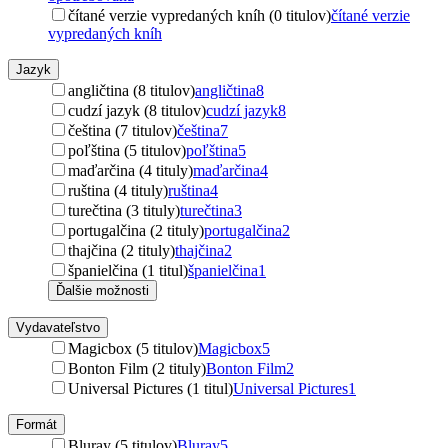
čítané verzie vypredaných kníh (0 titulov)
čítané verzie
vypredaných kníh
Jazyk
angličtina (8 titulov)
angličtina
8
cudzí jazyk (8 titulov)
cudzí jazyk
8
čeština (7 titulov)
čeština
7
poľština (5 titulov)
poľština
5
maďarčina (4 tituly)
maďarčina
4
ruština (4 tituly)
ruština
4
turečtina (3 tituly)
turečtina
3
portugalčina (2 tituly)
portugalčina
2
thajčina (2 tituly)
thajčina
2
španielčina (1 titul)
španielčina
1
Ďalšie možnosti
Vydavateľstvo
Magicbox (5 titulov)
Magicbox
5
Bonton Film (2 tituly)
Bonton Film
2
Universal Pictures (1 titul)
Universal Pictures
1
Formát
Bluray (5 titulov)
Bluray
5