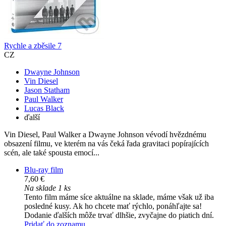
Rychle a zběsile 7
CZ
Dwayne Johnson
Vin Diesel
Jason Statham
Paul Walker
Lucas Black
ďalší
Vin Diesel, Paul Walker a Dwayne Johnson vévodí hvězdnému
obsazení filmu, ve kterém na vás čeká řada gravitaci popírajících
scén, ale také spousta emocí...
Blu-ray film
7,60 €
Na sklade 1 ks
Tento film máme síce aktuálne na sklade, máme však už iba
posledné kusy. Ak ho chcete mať rýchlo, ponáhľajte sa!
Dodanie ďalších môže trvať dlhšie, zvyčajne do piatich dní.
Pridať do zoznamu