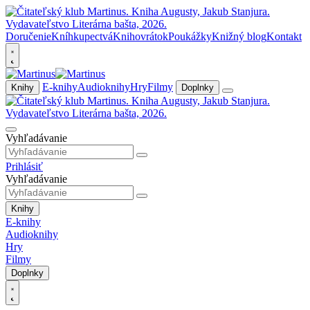
Doručenie
Kníhkupectvá
Knihovrátok
Poukážky
Knižný blog
Kontakt
E-knihy
Audioknihy
Hry
Filmy
Knihy
Doplnky
Vyhľadávanie
Prihlásiť
Vyhľadávanie
Knihy
E-knihy
Audioknihy
Hry
Filmy
Doplnky