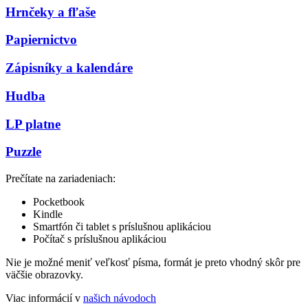
Hrnčeky a fľaše
Papiernictvo
Zápisníky a kalendáre
Hudba
LP platne
Puzzle
Prečítate na zariadeniach:
Pocketbook
Kindle
Smartfón či tablet s príslušnou aplikáciou
Počítač s príslušnou aplikáciou
Nie je možné meniť veľkosť písma, formát je preto vhodný skôr pre
väčšie obrazovky.
Viac informácií v
našich návodoch