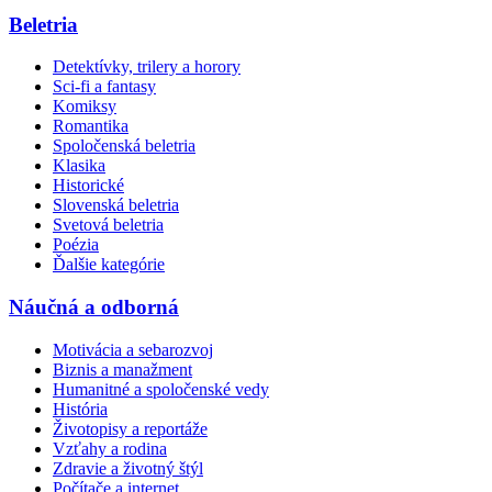
Beletria
Detektívky, trilery a horory
Sci-fi a fantasy
Komiksy
Romantika
Spoločenská beletria
Klasika
Historické
Slovenská beletria
Svetová beletria
Poézia
Ďalšie kategórie
Náučná a odborná
Motivácia a sebarozvoj
Biznis a manažment
Humanitné a spoločenské vedy
História
Životopisy a reportáže
Vzťahy a rodina
Zdravie a životný štýl
Počítače a internet