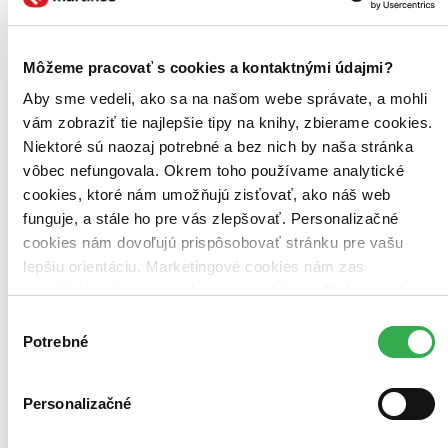
Môžeme pracovať s cookies a kontaktnými údajmi?
Aby sme vedeli, ako sa na našom webe správate, a mohli
vám zobraziť tie najlepšie tipy na knihy, zbierame cookies.
Niektoré sú naozaj potrebné a bez nich by naša stránka
vôbec nefungovala. Okrem toho používame analytické
cookies, ktoré nám umožňujú zisťovať, ako náš web
funguje, a stále ho pre vás zlepšovať. Personalizačné
cookies nám dovoľujú prispôsobovať stránku pre vašu
Kluk od vedle
lepšiu orientáciu. Marketingové cookies nám zas
EN
umožňujú zobrazenie relevantnej reklamy. Niektoré údaje
Brian Mahoney
zdieľame aj s tretími stranami. Veľmi by nám pomohlo,
Výber
Hill Harper
keby sme mohli používať všetky tieto cookies. Ďakujeme!
Potrebné
Ian Nelson
súhlasu
Jennifer Lopez
John Corbett
ďalší
Personalizačné
Kluk od vedle je Noah Sandborn (Ryan Guzman), který se právě