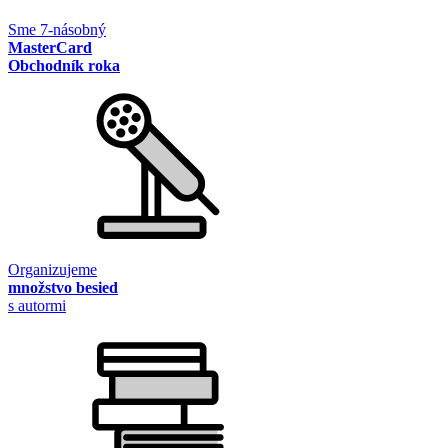
Sme 7-násobný
MasterCard
Obchodník roka
Organizujeme
množstvo besied
s autormi