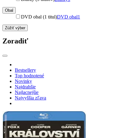
Obal
DVD obal (1 titul)
DVD obal
1
Zúžiť výber
Zoradiť
Bestsellery
Top hodnotené
Novinky
Najdrahšie
Najlacnejšie
Najvyššia zľava