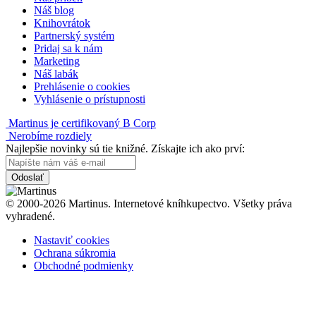
Náš blog
Knihovrátok
Partnerský systém
Pridaj sa k nám
Marketing
Náš labák
Prehlásenie o cookies
Vyhlásenie o prístupnosti
Martinus je certifikovaný B Corp
Nerobíme rozdiely
Najlepšie novinky sú tie knižné. Získajte ich ako prví:
Odoslať
© 2000-2026 Martinus. Internetové kníhkupectvo. Všetky práva
vyhradené.
Nastaviť cookies
Ochrana súkromia
Obchodné podmienky