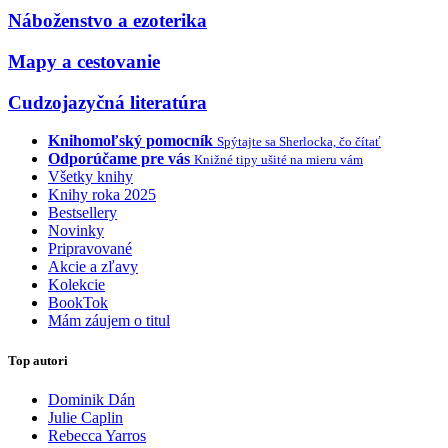
Náboženstvo a ezoterika
Mapy a cestovanie
Cudzojazyčná literatúra
Knihomoľský pomocník
Spýtajte sa Sherlocka, čo čítať
Odporúčame pre vás
Knižné tipy ušité na mieru vám
Všetky knihy
Knihy roka 2025
Bestsellery
Novinky
Pripravované
Akcie a zľavy
Kolekcie
BookTok
Mám záujem o titul
Top autori
Dominik Dán
Julie Caplin
Rebecca Yarros