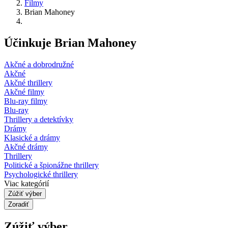
Filmy
Brian Mahoney
Účinkuje Brian Mahoney
Akčné a dobrodružné
Akčné
Akčné thrillery
Akčné filmy
Blu-ray filmy
Blu-ray
Thrillery a detektívky
Drámy
Klasické a drámy
Akčné drámy
Thrillery
Politické a špionážne thrillery
Psychologické thrillery
Viac kategórií
Zúžiť výber
Zoradiť
Zúžiť výber