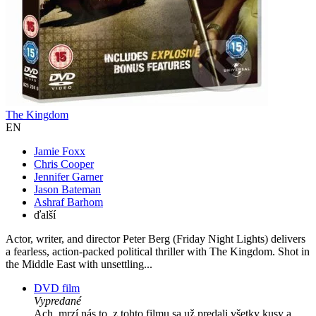
The Kingdom
EN
Jamie Foxx
Chris Cooper
Jennifer Garner
Jason Bateman
Ashraf Barhom
ďalší
Actor, writer, and director Peter Berg (Friday Night Lights) delivers
a fearless, action-packed political thriller with The Kingdom. Shot in
the Middle East with unsettling...
DVD film
Vypredané
Ach, mrzí nás to, z tohto filmu sa už predali všetky kusy a