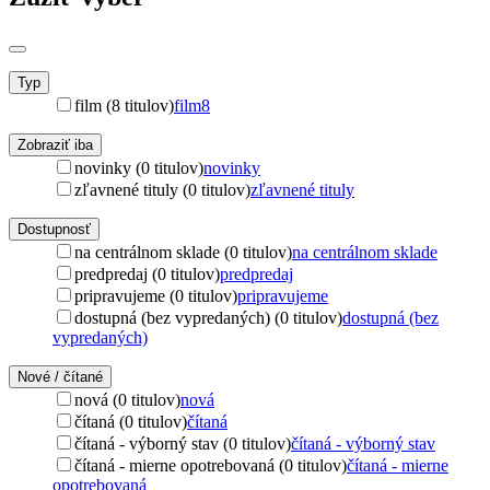
Typ
film (8 titulov)
film
8
Zobraziť iba
novinky (0 titulov)
novinky
zľavnené tituly (0 titulov)
zľavnené tituly
Dostupnosť
na centrálnom sklade (0 titulov)
na centrálnom sklade
predpredaj (0 titulov)
predpredaj
pripravujeme (0 titulov)
pripravujeme
dostupná (bez vypredaných) (0 titulov)
dostupná (bez
vypredaných)
Nové / čítané
nová (0 titulov)
nová
čítaná (0 titulov)
čítaná
čítaná - výborný stav (0 titulov)
čítaná - výborný stav
čítaná - mierne opotrebovaná (0 titulov)
čítaná - mierne
opotrebovaná