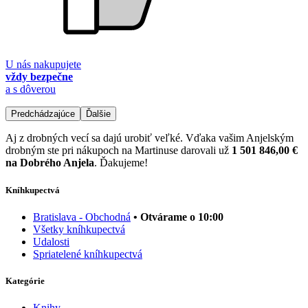
U nás nakupujete
vždy bezpečne
a s dôverou
Predchádzajúce
Ďalšie
Aj z drobných vecí sa dajú urobiť veľké. Vďaka vašim Anjelským
drobným ste pri nákupoch na Martinuse darovali už
1 501 846,00 €
na Dobrého Anjela
. Ďakujeme!
Kníhkupectvá
Bratislava - Obchodná
• Otvárame o 10:00
Všetky kníhkupectvá
Udalosti
Spriatelené kníhkupectvá
Kategórie
Knihy