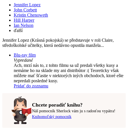
Jennifer Lopez
John Corbett
Kristin Chenoweth
Hill Harper
Ian Nelson
ďalší
Jennifer Lopez (Krásná pokojská) se představuje v roli Claire,
středoškolské učitelky, která nedávno opustila manžela...
Blu-ray film
Vypredané
Ach, mrzí nás to, z tohto filmu sa už predali všetky kusy a
nemáme ho na sklade my ani distribútor :( Teoreticky však
môžete mať šťastie v niektorých iných obchodoch, ktoré ešte
nepredali posledné kusy.
Pridať do zoznamu
Chcete poradiť knihu?
Náš pomocník Sherlock vám ju s radosťou vypátra!
Knihomoľský pomocník