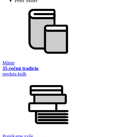
Peter Šloser
Máme
35-ročnú tradíciu
predaja kníh
Ponúkame vyše