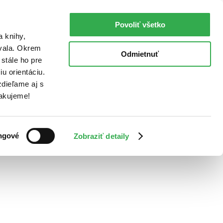
Povoliť všetko
a knihy,
ovala. Okrem
Odmietnuť
stále ho pre
u orientáciu.
dieľame aj s
Ďakujeme!
ngové
Zobraziť detaily