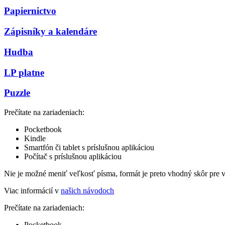
Papiernictvo
Zápisníky a kalendáre
Hudba
LP platne
Puzzle
Prečítate na zariadeniach:
Pocketbook
Kindle
Smartfón či tablet s príslušnou aplikáciou
Počítač s príslušnou aplikáciou
Nie je možné meniť veľkosť písma, formát je preto vhodný skôr pre 
Viac informácií v
našich návodoch
Prečítate na zariadeniach:
Pocketbook