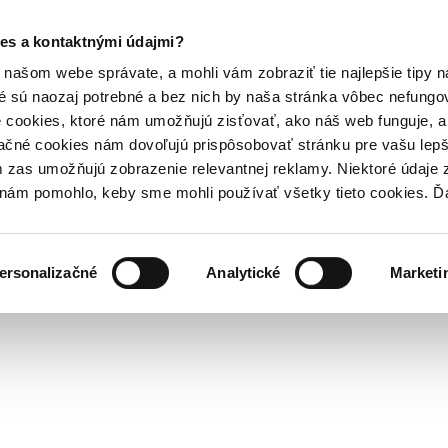
es a kontaktnými údajmi?
našom webe správate, a mohli vám zobraziť tie najlepšie tipy n
é sú naozaj potrebné a bez nich by naša stránka vôbec nefung
 cookies, ktoré nám umožňujú zisťovať, ako náš web funguje, a 
ačné cookies nám dovoľujú prispôsobovať stránku pre vašu lepši
zas umožňujú zobrazenie relevantnej reklamy. Niektoré údaje z
y nám pomohlo, keby sme mohli používať všetky tieto cookies. 
ersonalizačné
Analytické
Marketi