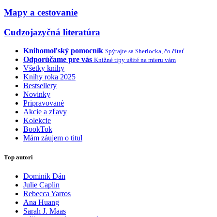
Mapy a cestovanie
Cudzojazyčná literatúra
Knihomoľský pomocník
Spýtajte sa Sherlocka, čo čítať
Odporúčame pre vás
Knižné tipy ušité na mieru vám
Všetky knihy
Knihy roka 2025
Bestsellery
Novinky
Pripravované
Akcie a zľavy
Kolekcie
BookTok
Mám záujem o titul
Top autori
Dominik Dán
Julie Caplin
Rebecca Yarros
Ana Huang
Sarah J. Maas