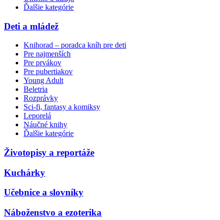
Ďalšie kategórie
Deti a mládež
Knihorad – poradca kníh pre deti
Pre najmenších
Pre prvákov
Pre pubertiakov
Young Adult
Beletria
Rozprávky
Sci-fi, fantasy a komiksy
Leporelá
Náučné knihy
Ďalšie kategórie
Životopisy a reportáže
Kuchárky
Učebnice a slovníky
Náboženstvo a ezoterika