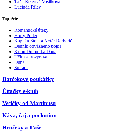
Táňa Keleová Vasilková
Lucinda Riley
Top série
Romantické úteky
Harry Potter
Kapitán Stein a Notár Barbarič
Denník odvážneho bojka
Krimi Dominika Dána
Učím sa rozprávať
Duna
Smradi
Darčekové poukážky
Čítačky e-kníh
Vecičky od Martinusu
Káva, čaj a pochutiny
Hrnčeky a fľaše