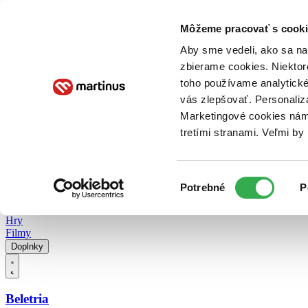
Doručenie
Kníhkupectvá
Knihovrátok
Poukážky
Knižný blog
Kontakt
Môžeme pracovať s cooki
Aby sme vedeli, ako sa na 
zbierame cookies. Niektor
E-knihy
Audioknihy
Hry
Filmy
Knihy
Doplnky
toho používame analytické
vás zlepšovať. Personaliz
Vyhľadávanie
Marketingové cookies nám 
tretími stranami. Veľmi b
Prihlásiť
Vyhľadávanie
Výber
Knihy
Potrebné
P
súhlasu
E-knihy
Audioknihy
Hry
Filmy
Doplnky
Beletria