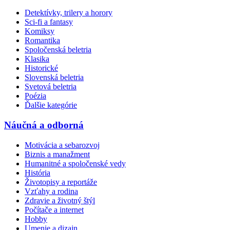
Detektívky, trilery a horory
Sci-fi a fantasy
Komiksy
Romantika
Spoločenská beletria
Klasika
Historické
Slovenská beletria
Svetová beletria
Poézia
Ďalšie kategórie
Náučná a odborná
Motivácia a sebarozvoj
Biznis a manažment
Humanitné a spoločenské vedy
História
Životopisy a reportáže
Vzťahy a rodina
Zdravie a životný štýl
Počítače a internet
Hobby
Umenie a dizajn