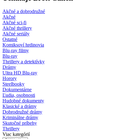
Akčné a dobrodružné
Akčné
Akčné sci-fi
Akčné thrillery
Akčné seriály
Ostatné
Komiksoví hrdinovia
Blu-ray filmy
Blu-ray
Thrillery a detektívky
Drámy
Ultra HD Blu-ray
Horory
Steelbooky
Dokumentárne
Ľudia, osobnosti
Hudobné dokumenty
Klasické a drámy
Dobrodružné drámy
Kriminálne drámy
Skutočné príbehy
Thrillery
Viac kategórií