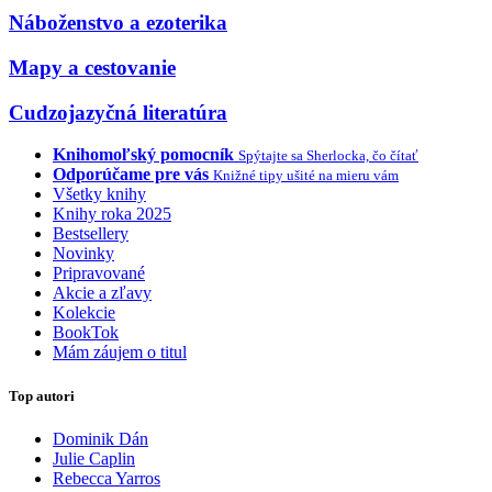
Náboženstvo a ezoterika
Mapy a cestovanie
Cudzojazyčná literatúra
Knihomoľský pomocník
Spýtajte sa Sherlocka, čo čítať
Odporúčame pre vás
Knižné tipy ušité na mieru vám
Všetky knihy
Knihy roka 2025
Bestsellery
Novinky
Pripravované
Akcie a zľavy
Kolekcie
BookTok
Mám záujem o titul
Top autori
Dominik Dán
Julie Caplin
Rebecca Yarros