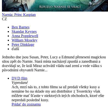
Narnia: Princ Kaspian
CZ
Ben Barnes
Skandar Keynes
Anna Popplewell
William Moseley
Peter Dinklage
ďalší
Jednoho dne jsou Susan, Peter, Lucy a Edmund přeneseni magickou
silou zpět do Narnie. Stará místa nacházejí zpustlá a zanedbaná a
dozvídají se, že král Miraz uchvátil vládu nad zemí a vede válku s
původními obyvateli Narnie...
DVD film
Vypredané
Ach, mrzí nás to, z tohto filmu sa už predali všetky kusy a
nemáme ho na sklade my ani distribútor :( Teoreticky však
môžete mať šťastie v niektorých iných obchodoch, ktoré ešte
nepredali posledné kusy.
Pridať do zoznamu