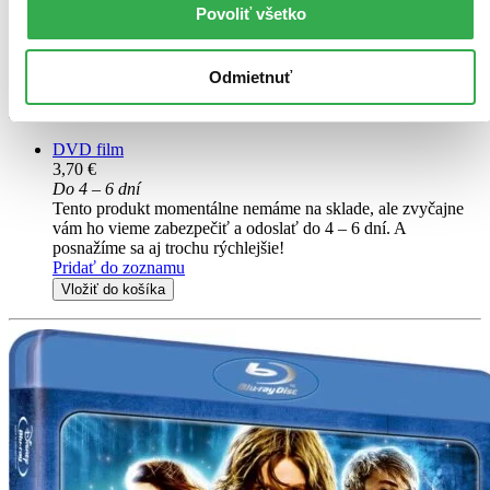
Povoliť všetko
Lee Sternthal
Když Rory Jansen (Bradley Cooper) vydá svou první knihu, je
výjimečná. Je to událost, která se přihodí jednou za generaci a která
Odmietnuť
rozbouří literární svět i veřejnost. Přátelé ji s nadšením doporučují,
kritika je také nadšena...
DVD film
3,70 €
Do 4 – 6 dní
Tento produkt momentálne nemáme na sklade, ale zvyčajne
vám ho vieme zabezpečiť a odoslať do 4 – 6 dní. A
posnažíme sa aj trochu rýchlejšie!
Pridať do zoznamu
Vložiť do košíka