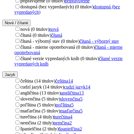
pripravujeme (0 titulov)
pripravujeme
dostupná (bez vypredaných) (0 titulov)
dostupná (bez
vypredaných)
Nové / čítané
nová (0 titulov)
nová
čítaná (0 titulov)
čítaná
čítaná - výborný stav (0 titulov)
čítaná - výborný stav
čítaná - mierne opotrebovaná (0 titulov)
čítaná - mierne
opotrebovaná
čítané verzie vypredaných kníh (0 titulov)
čítané verzie
vypredaných kníh
Jazyk
čeština (14 titulov)
čeština
14
cudzí jazyk (14 titulov)
cudzí jazyk
14
angličtina (13 titulov)
angličtina
13
slovenčina (5 titulov)
slovenčina
5
poľština (5 titulov)
poľština
5
maďarčina (5 titulov)
maďarčina
5
turečtina (4 tituly)
turečtina
4
nemčina (2 tituly)
nemčina
2
španielčina (2 tituly)
španielčina
2