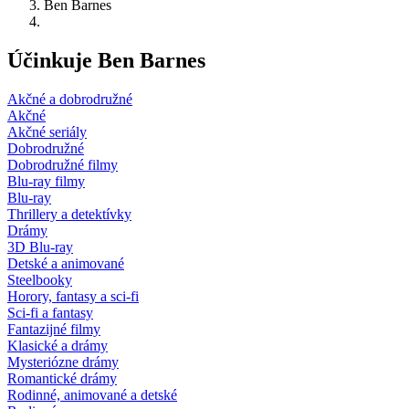
Ben Barnes
Účinkuje Ben Barnes
Akčné a dobrodružné
Akčné
Akčné seriály
Dobrodružné
Dobrodružné filmy
Blu-ray filmy
Blu-ray
Thrillery a detektívky
Drámy
3D Blu-ray
Detské a animované
Steelbooky
Horory, fantasy a sci-fi
Sci-fi a fantasy
Fantazijné filmy
Klasické a drámy
Mysteriózne drámy
Romantické drámy
Rodinné, animované a detské