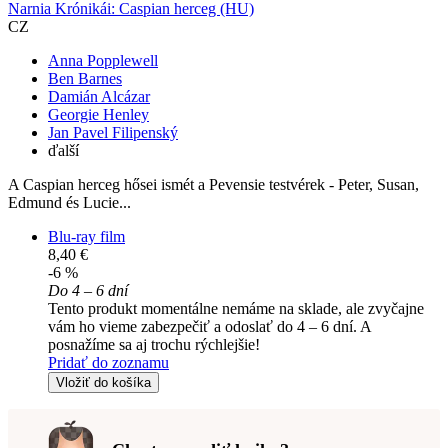
Narnia Krónikái: Caspian herceg (HU)
CZ
Anna Popplewell
Ben Barnes
Damián Alcázar
Georgie Henley
Jan Pavel Filipenský
ďalší
A Caspian herceg hősei ismét a Pevensie testvérek - Peter, Susan,
Edmund és Lucie...
Blu-ray film
8,40 €
-6 %
Do 4 – 6 dní
Tento produkt momentálne nemáme na sklade, ale zvyčajne
vám ho vieme zabezpečiť a odoslať do 4 – 6 dní. A
posnažíme sa aj trochu rýchlejšie!
Pridať do zoznamu
Vložiť do košíka