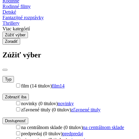
Rodinné
Rodinné filmy
Detské
Fantazijné rozprávky
Thrillery
Viac kategórií
Zúžiť výber
Zoradiť
Zúžiť výber
Typ
film (14 titulov)
film
14
Zobraziť iba
novinky (0 titulov)
novinky
zľavnené tituly (0 titulov)
zľavnené tituly
Dostupnosť
na centrálnom sklade (0 titulov)
na centrálnom sklade
predpredaj (0 titulov)
predpredaj