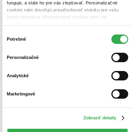
funguje, a stále ho pre vás zlepšovať. Personalizačné
cookies nám dovoľujú prispôsobovať stránku pre vašu
lepšiu orientáciu. Marketingové cookies nám zas
umožňujú zobrazenie relevantnej reklamy. Niektoré údaje
zdieľame aj s tretími stranami. Veľmi by nám pomohlo,
Výber
keby sme mohli používať všetky tieto cookies. Ďakujeme!
Potrebné
súhlasu
Personalizačné
Analytické
Marketingové
The Words
Zobraziť detaily
CZ
Brian Klugman