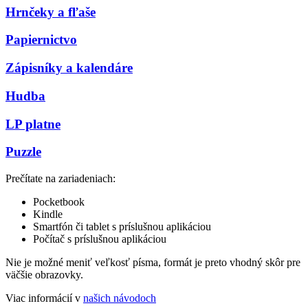
Hrnčeky a fľaše
Papiernictvo
Zápisníky a kalendáre
Hudba
LP platne
Puzzle
Prečítate na zariadeniach:
Pocketbook
Kindle
Smartfón či tablet s príslušnou aplikáciou
Počítač s príslušnou aplikáciou
Nie je možné meniť veľkosť písma, formát je preto vhodný skôr pre
väčšie obrazovky.
Viac informácií v
našich návodoch