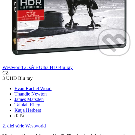
Westworld 2. série Ultra HD Blu-ray
CZ
3 UHD Blu-ray
Evan Rachel Wood
Thandie Newton
James Marsden
Talulah Riley
Katja Herbers
ďalší
2. diel série
Westworld