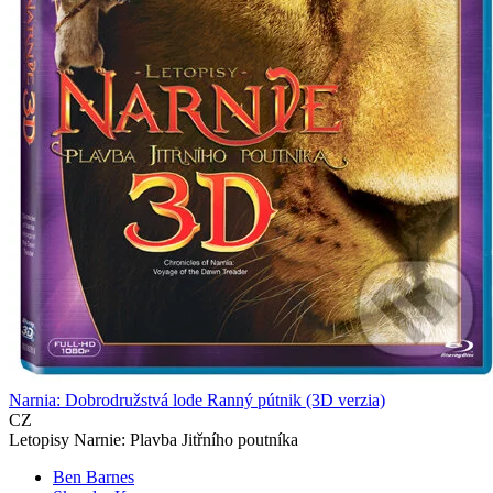
Narnia: Dobrodružstvá lode Ranný pútnik (3D verzia)
CZ
Letopisy Narnie: Plavba Jitřního poutníka
Ben Barnes