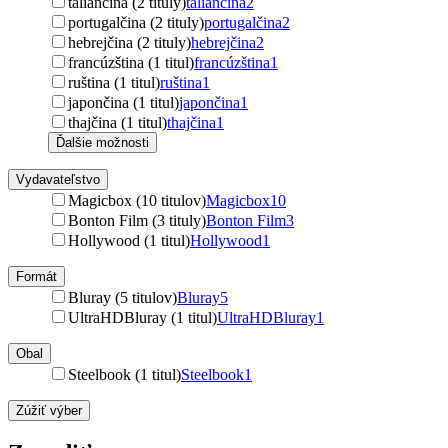
taliančina (2 tituly)
taliančina
2
portugalčina (2 tituly)
portugalčina
2
hebrejčina (2 tituly)
hebrejčina
2
francúzština (1 titul)
francúzština
1
ruština (1 titul)
ruština
1
japončina (1 titul)
japončina
1
thajčina (1 titul)
thajčina
1
Ďalšie možnosti
Vydavateľstvo
Magicbox (10 titulov)
Magicbox
10
Bonton Film (3 tituly)
Bonton Film
3
Hollywood (1 titul)
Hollywood
1
Formát
Bluray (5 titulov)
Bluray
5
UltraHDBluray (1 titul)
UltraHDBluray
1
Obal
Steelbook (1 titul)
Steelbook
1
Zúžiť výber