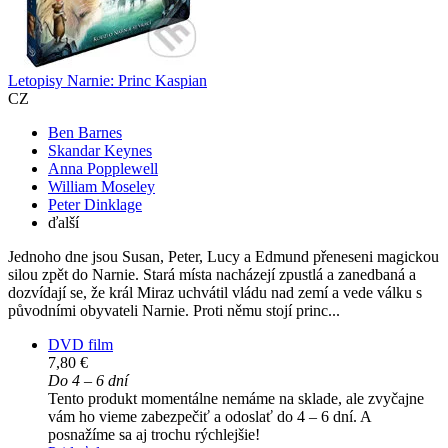
Letopisy Narnie: Princ Kaspian
CZ
Ben Barnes
Skandar Keynes
Anna Popplewell
William Moseley
Peter Dinklage
ďalší
Jednoho dne jsou Susan, Peter, Lucy a Edmund přeneseni magickou
silou zpět do Narnie. Stará místa nacházejí zpustlá a zanedbaná a
dozvídají se, že král Miraz uchvátil vládu nad zemí a vede válku s
původními obyvateli Narnie. Proti němu stojí princ...
DVD film
7,80 €
Do 4 – 6 dní
Tento produkt momentálne nemáme na sklade, ale zvyčajne
vám ho vieme zabezpečiť a odoslať do 4 – 6 dní. A
posnažíme sa aj trochu rýchlejšie!