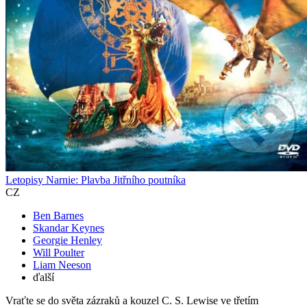
Letopisy Narnie: Plavba Jitřního poutníka
CZ
Ben Barnes
Skandar Keynes
Georgie Henley
Will Poulter
Liam Neeson
ďalší
Vraťte se do světa zázraků a kouzel C. S. Lewise ve třetím