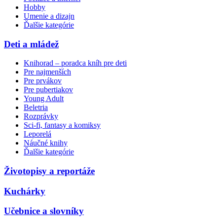
Hobby
Umenie a dizajn
Ďalšie kategórie
Deti a mládež
Knihorad – poradca kníh pre deti
Pre najmenších
Pre prvákov
Pre pubertiakov
Young Adult
Beletria
Rozprávky
Sci-fi, fantasy a komiksy
Leporelá
Náučné knihy
Ďalšie kategórie
Životopisy a reportáže
Kuchárky
Učebnice a slovníky