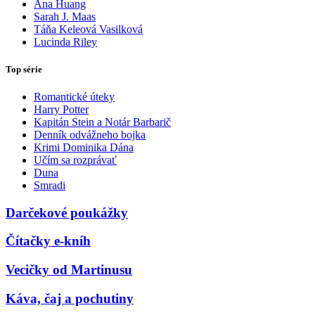
Ana Huang
Sarah J. Maas
Táňa Keleová Vasilková
Lucinda Riley
Top série
Romantické úteky
Harry Potter
Kapitán Stein a Notár Barbarič
Denník odvážneho bojka
Krimi Dominika Dána
Učím sa rozprávať
Duna
Smradi
Darčekové poukážky
Čítačky e-kníh
Vecičky od Martinusu
Káva, čaj a pochutiny