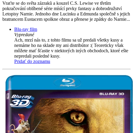
Vraťte se do světa zázraků a kouzel C.S. Lewise ve třetím
pokračování oblíbené série mísící prvky fantasy a dobrodružství
Letopisy Narnie. Jednoho dne Lucinku a Edmunda společně s jejich
bratrancem Eustacem spolkne obraz a přenese je zpátky do Narnie...
Blu-ray film
Vypredané
Ach, mrzí nás to, z tohto filmu sa už predali všetky kusy a
nemáme ho na sklade my ani distribútor :( Teoreticky však
môžete mať šťastie v niektorých iných obchodoch, ktoré ešte
nepredali posledné kusy.
Pridať do zoznamu