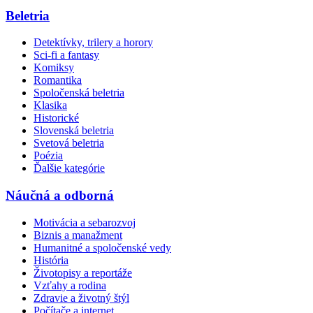
Beletria
Detektívky, trilery a horory
Sci-fi a fantasy
Komiksy
Romantika
Spoločenská beletria
Klasika
Historické
Slovenská beletria
Svetová beletria
Poézia
Ďalšie kategórie
Náučná a odborná
Motivácia a sebarozvoj
Biznis a manažment
Humanitné a spoločenské vedy
História
Životopisy a reportáže
Vzťahy a rodina
Zdravie a životný štýl
Počítače a internet