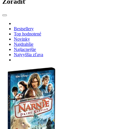
Zoradiť
Bestsellery
Top hodnotené
Novinky
Najdrahšie
Najlacnejšie
Najvyššia zľava