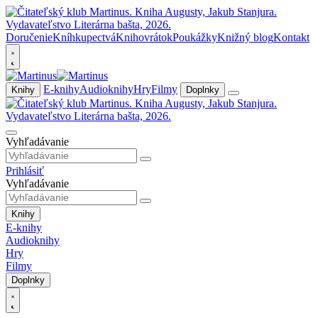
Doručenie
Kníhkupectvá
Knihovrátok
Poukážky
Knižný blog
Kontakt
E-knihy
Audioknihy
Hry
Filmy
Knihy
Doplnky
Vyhľadávanie
Prihlásiť
Vyhľadávanie
Knihy
E-knihy
Audioknihy
Hry
Filmy
Doplnky