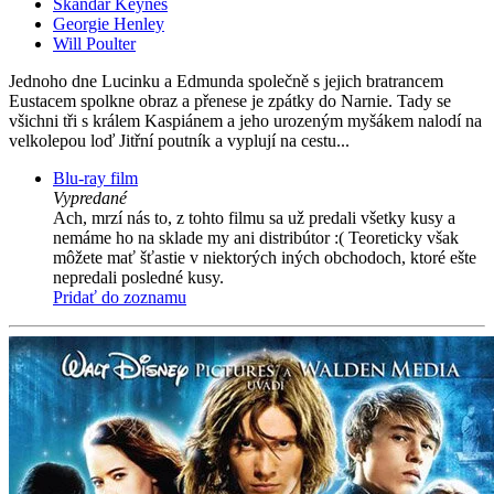
Skandar Keynes
Georgie Henley
Will Poulter
Jednoho dne Lucinku a Edmunda společně s jejich bratrancem
Eustacem spolkne obraz a přenese je zpátky do Narnie. Tady se
všichni tři s králem Kaspiánem a jeho urozeným myšákem nalodí na
velkolepou loď Jitřní poutník a vyplují na cestu...
Blu-ray film
Vypredané
Ach, mrzí nás to, z tohto filmu sa už predali všetky kusy a
nemáme ho na sklade my ani distribútor :( Teoreticky však
môžete mať šťastie v niektorých iných obchodoch, ktoré ešte
nepredali posledné kusy.
Pridať do zoznamu