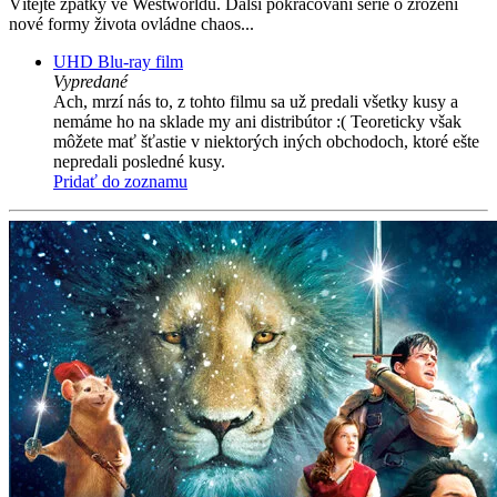
Vítejte zpátky ve Westworldu. Další pokračování série o zrození
nové formy života ovládne chaos...
UHD Blu-ray film
Vypredané
Ach, mrzí nás to, z tohto filmu sa už predali všetky kusy a
nemáme ho na sklade my ani distribútor :( Teoreticky však
môžete mať šťastie v niektorých iných obchodoch, ktoré ešte
nepredali posledné kusy.
Pridať do zoznamu