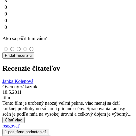
3
0
0
0
0
Ako sa páčil film vám?
Pridať recenziu
Recenzie čitateľov
Janka Kolenová
Overený zákazník
18.5.2011
film
Tento film je urobený naozaj veľmi pekne, viac menej sa drží
knižnej predlohy no sú tam i pridané scény. Spracovania fantasy
scén je podľa mňa na vysokej úrovni a celkový dojem je výborný...
Čítať viac
reagovať
1 pozitívne hodnotenie
1