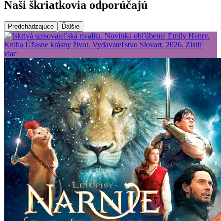
Naši škriatkovia odporúčajú
Predchádzajúce
Ďalšie