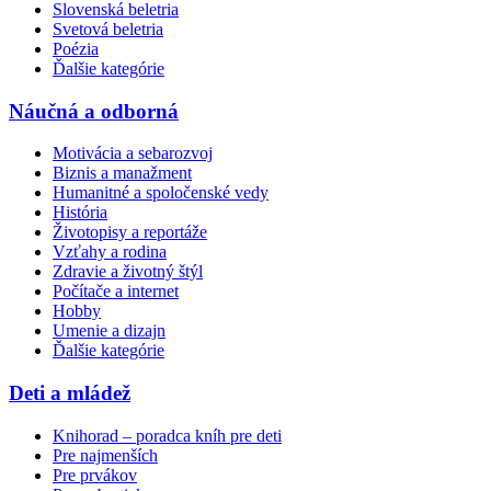
Slovenská beletria
Svetová beletria
Poézia
Ďalšie kategórie
Náučná a odborná
Motivácia a sebarozvoj
Biznis a manažment
Humanitné a spoločenské vedy
História
Životopisy a reportáže
Vzťahy a rodina
Zdravie a životný štýl
Počítače a internet
Hobby
Umenie a dizajn
Ďalšie kategórie
Deti a mládež
Knihorad – poradca kníh pre deti
Pre najmenších
Pre prvákov