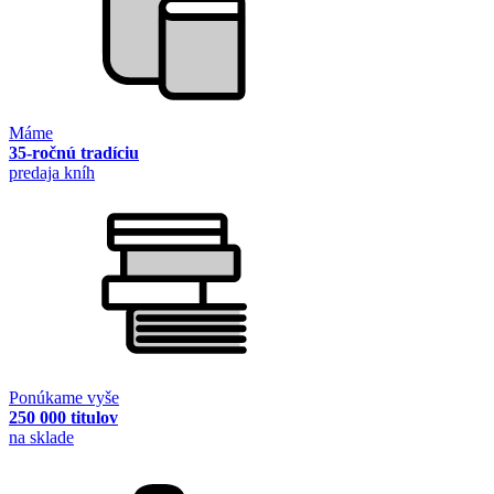
Máme
35-ročnú tradíciu
predaja kníh
Ponúkame vyše
250 000 titulov
na sklade