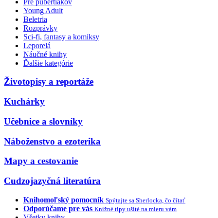
Pre pubertiakov
Young Adult
Beletria
Rozprávky
Sci-fi, fantasy a komiksy
Leporelá
Náučné knihy
Ďalšie kategórie
Životopisy a reportáže
Kuchárky
Učebnice a slovníky
Náboženstvo a ezoterika
Mapy a cestovanie
Cudzojazyčná literatúra
Knihomoľský pomocník
Spýtajte sa Sherlocka, čo čítať
Odporúčame pre vás
Knižné tipy ušité na mieru vám
Všetky knihy