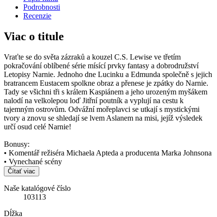
Podrobnosti
Recenzie
Viac o titule
Vraťte se do světa zázraků a kouzel C.S. Lewise ve třetím
pokračování oblíbené série mísící prvky fantasy a dobrodružství
Letopisy Narnie. Jednoho dne Lucinku a Edmunda společně s jejich
bratrancem Eustacem spolkne obraz a přenese je zpátky do Narnie.
Tady se všichni tři s králem Kaspiánem a jeho urozeným myšákem
nalodí na velkolepou loď Jitřní poutník a vyplují na cestu k
tajemným ostrovům. Odvážní mořeplavci se utkají s mystickými
tvory a znovu se shledají se lvem Aslanem na misi, jejíž výsledek
určí osud celé Narnie!
Bonusy:
• Komentář režiséra Michaela Apteda a producenta Marka Johnsona
• Vynechané scény
Čítať viac
Naše katalógové číslo
103113
Dĺžka