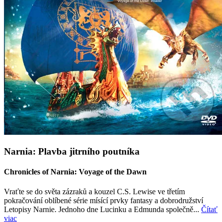
Narnia: Plavba jitrního poutníka
Chronicles of Narnia: Voyage of the Dawn
Vraťte se do světa zázraků a kouzel C.S. Lewise ve třetím
pokračování oblíbené série mísící prvky fantasy a dobrodružství
Letopisy Narnie. Jednoho dne Lucinku a Edmunda společně...
Čítať
viac