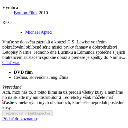
Výrobca
Bonton Film
, 2010
Réžia
Michael Apted
Vraťte se do světa zázraků a kouzel C.S. Lewise ve třetím
pokračování oblíbené série mísící prvky fantasy a dobrodružství
Letopisy Narnie. Jednoho dne Lucinku a Edmunda společně s jejich
bratrancem Eustacem spolkne obraz a přenese je zpátky do Narnie...
Čítať viac
DVD film
Čeština, slovenčina, angličtina
Vypredané
Ach, mrzí nás to, z tohto filmu sa už predali všetky kusy a nemáme
ho na sklade my ani distribútor :( Teoreticky však môžete mať
šťastie v niektorých iných obchodoch, ktoré ešte nepredali posledné
kusy.
Rezervovať v kníhkupectve
Pridať do zoznamu