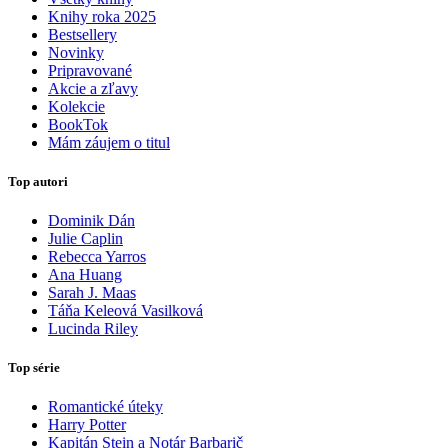
Knihy roka 2025
Bestsellery
Novinky
Pripravované
Akcie a zľavy
Kolekcie
BookTok
Mám záujem o titul
Top autori
Dominik Dán
Julie Caplin
Rebecca Yarros
Ana Huang
Sarah J. Maas
Táňa Keleová Vasilková
Lucinda Riley
Top série
Romantické úteky
Harry Potter
Kapitán Stein a Notár Barbarič