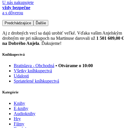
U nás nakupujete
vždy bezpečne
a s dôverou
Predchádzajúce
Ďalšie
Aj z drobných vecí sa dajú urobiť veľké. Vďaka vašim Anjelským
drobným ste pri nákupoch na Martinuse darovali už
1 501 609,00 €
na Dobrého Anjela
. Ďakujeme!
Kníhkupectvá
Bratislava - Obchodná
• Otvárame o 10:00
Všetky kníhkupectvá
Udalosti
Spriatelené kníhkupectvá
Kategórie
Knihy
E-knihy
Audioknihy
Hry
Filmy