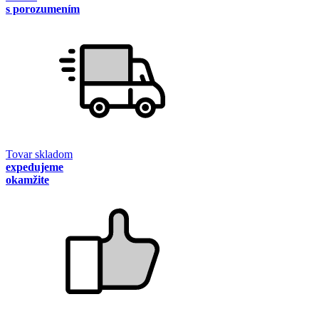
s porozumením
Tovar skladom
expedujeme
okamžite