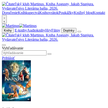
Doručenie
Kníhkupectvá
Knihovrátok
Poukážky
Knižný blog
Kontakt
E-knihy
Audioknihy
Hry
Filmy
Knihy
Doplnky
Vyhľadávanie
Prihlásiť