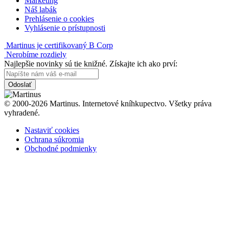
Marketing
Náš labák
Prehlásenie o cookies
Vyhlásenie o prístupnosti
Martinus je certifikovaný B Corp
Nerobíme rozdiely
Najlepšie novinky sú tie knižné. Získajte ich ako prví:
Odoslať
© 2000-2026 Martinus. Internetové kníhkupectvo. Všetky práva
vyhradené.
Nastaviť cookies
Ochrana súkromia
Obchodné podmienky