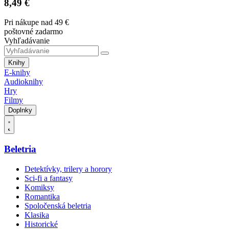
8,49 €
Pri nákupe nad 49 €
poštovné zadarmo
Vyhľadávanie
Knihy
E-knihy
Audioknihy
Hry
Filmy
Doplnky
Beletria
Detektívky, trilery a horory
Sci-fi a fantasy
Komiksy
Romantika
Spoločenská beletria
Klasika
Historické