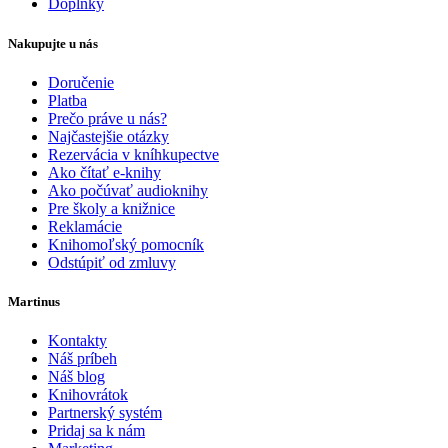
Doplnky
Nakupujte u nás
Doručenie
Platba
Prečo práve u nás?
Najčastejšie otázky
Rezervácia v kníhkupectve
Ako čítať e-knihy
Ako počúvať audioknihy
Pre školy a knižnice
Reklamácie
Knihomoľský pomocník
Odstúpiť od zmluvy
Martinus
Kontakty
Náš príbeh
Náš blog
Knihovrátok
Partnerský systém
Pridaj sa k nám