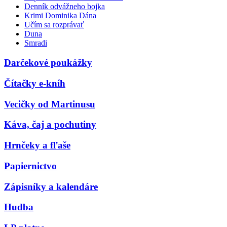
Denník odvážneho bojka
Krimi Dominika Dána
Učím sa rozprávať
Duna
Smradi
Darčekové poukážky
Čítačky e-kníh
Vecičky od Martinusu
Káva, čaj a pochutiny
Hrnčeky a fľaše
Papiernictvo
Zápisníky a kalendáre
Hudba