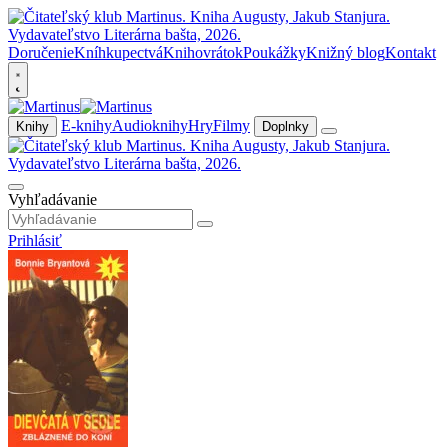
Doručenie
Kníhkupectvá
Knihovrátok
Poukážky
Knižný blog
Kontakt
E-knihy
Audioknihy
Hry
Filmy
Knihy
Doplnky
Vyhľadávanie
Prihlásiť