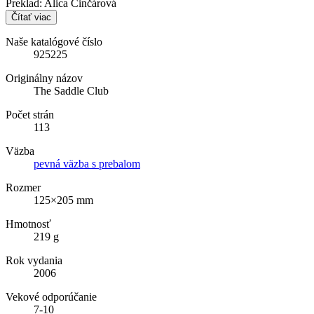
Preklad: Alica Činčárová
Čítať viac
Naše katalógové číslo
925225
Originálny názov
The Saddle Club
Počet strán
113
Väzba
pevná väzba s prebalom
Rozmer
125×205 mm
Hmotnosť
219 g
Rok vydania
2006
Vekové odporúčanie
7-10