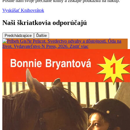
Pošlite nám svoje prečítané knihy a získajte poukážku na nákup.
Vyskúšať Knihovrátok
Naši škriatkovia odporúčajú
Predchádzajúce
Ďalšie