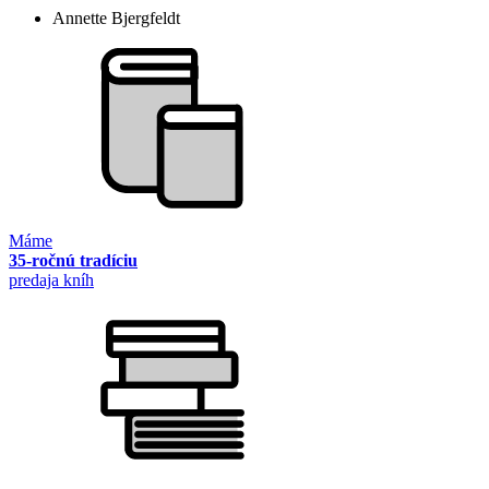
Annette Bjergfeldt
Máme
35-ročnú tradíciu
predaja kníh