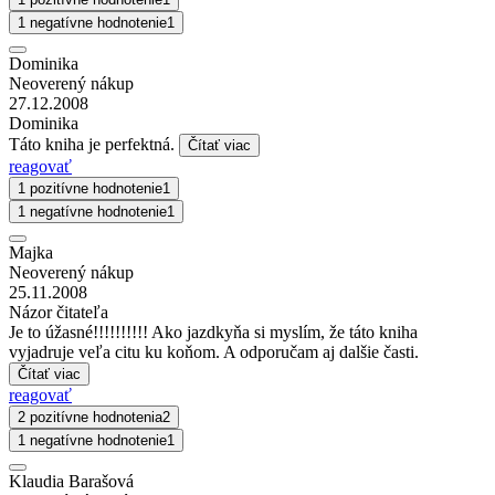
1 negatívne hodnotenie
1
Dominika
Neoverený nákup
27.12.2008
Dominika
Táto kniha je perfektná.
Čítať viac
reagovať
1 pozitívne hodnotenie
1
1 negatívne hodnotenie
1
Majka
Neoverený nákup
25.11.2008
Názor čitateľa
Je to úžasné!!!!!!!!!! Ako jazdkyňa si myslím, že táto kniha
vyjadruje veľa citu ku koňom. A odporučam aj dalšie časti.
Čítať viac
reagovať
2 pozitívne hodnotenia
2
1 negatívne hodnotenie
1
Klaudia Barašová