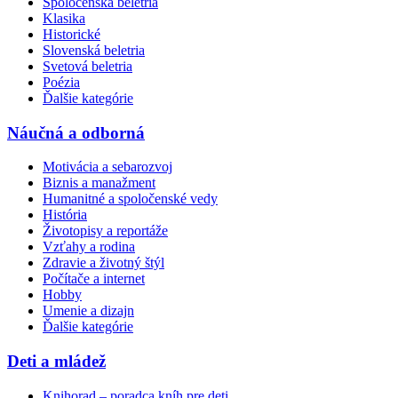
Spoločenská beletria
Klasika
Historické
Slovenská beletria
Svetová beletria
Poézia
Ďalšie kategórie
Náučná a odborná
Motivácia a sebarozvoj
Biznis a manažment
Humanitné a spoločenské vedy
História
Životopisy a reportáže
Vzťahy a rodina
Zdravie a životný štýl
Počítače a internet
Hobby
Umenie a dizajn
Ďalšie kategórie
Deti a mládež
Knihorad – poradca kníh pre deti