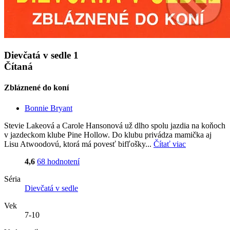
Dievčatá v sedle 1
Čítaná
Zbláznené do koní
Bonnie Bryant
Stevie Lakeová a Carole Hansonová už dlho spolu jazdia na koňoch
v jazdeckom klube Pine Hollow. Do klubu privádza mamička aj
Lisu Atwoodovú, ktorá má povesť bifľošky...
Čítať viac
4,6
68 hodnotení
Séria
Dievčatá v sedle
Vek
7-10