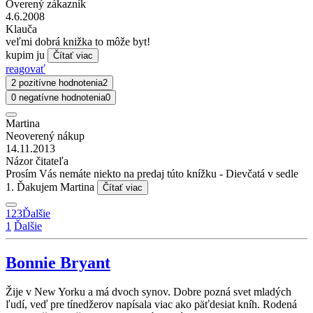
Overený zákazník
4.6.2008
Klauča
veľmi dobrá knižka to môže byt!
kupim ju
Čítať viac
reagovať
2 pozitívne hodnotenia
2
0 negatívne hodnotenia
0
Martina
Neoverený nákup
14.11.2013
Názor čitateľa
Prosím Vás nemáte niekto na predaj túto knížku - Dievčatá v sedle
1. Ďakujem Martina
Čítať viac
1
2
3
Ďalšie
1
Ďalšie
Bonnie Bryant
Žije v New Yorku a má dvoch synov. Dobre pozná svet mladých
ľudí, veď pre tínedžerov napísala viac ako päťdesiat kníh. Rodená