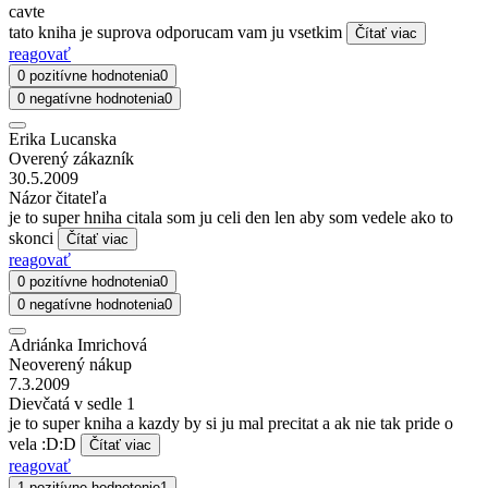
cavte
tato kniha je suprova odporucam vam ju vsetkim
Čítať viac
reagovať
0 pozitívne hodnotenia
0
0 negatívne hodnotenia
0
Erika Lucanska
Overený zákazník
30.5.2009
Názor čitateľa
je to super hniha citala som ju celi den len aby som vedele ako to
skonci
Čítať viac
reagovať
0 pozitívne hodnotenia
0
0 negatívne hodnotenia
0
Adriánka Imrichová
Neoverený nákup
7.3.2009
Dievčatá v sedle 1
je to super kniha a kazdy by si ju mal precitat a ak nie tak pride o
vela :D:D
Čítať viac
reagovať
1 pozitívne hodnotenie
1