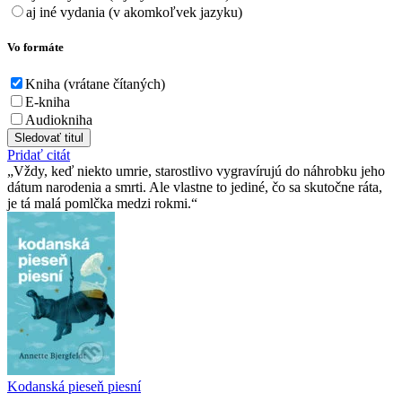
aj iné vydania (v akomkoľvek jazyku)
Vo formáte
Kniha (vrátane čítaných)
E-kniha
Audiokniha
Sledovať titul
Pridať citát
Vždy, keď niekto umrie, starostlivo vygravírujú do náhrobku jeho
dátum narodenia a smrti. Ale vlastne to jediné, čo sa skutočne ráta,
je tá malá pomlčka medzi rokmi.
Kodanská pieseň piesní