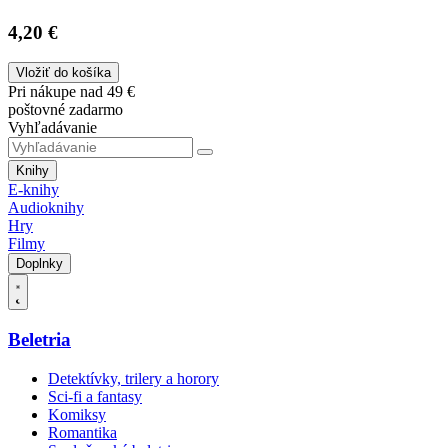
4,20 €
Vložiť do košíka
Pri nákupe nad 49 €
poštovné zadarmo
Vyhľadávanie
Knihy
E-knihy
Audioknihy
Hry
Filmy
Doplnky
Beletria
Detektívky, trilery a horory
Sci-fi a fantasy
Komiksy
Romantika