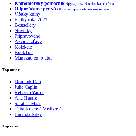
Knihomoľský pomocník
Spýtajte sa Sherlocka, čo čítať
Odporúčame pre vás
Knižné tipy ušité na mieru vám
Všetky knihy
Knihy roka 2025
Bestsellery
Novinky
Pripravované
Akcie a zľavy
Kolekcie
BookTok
Mám záujem o titul
Top autori
Dominik Dán
Julie Caplin
Rebecca Yarros
Ana Huang
Sarah J. Maas
Táňa Keleová Vasilková
Lucinda Riley
Top série