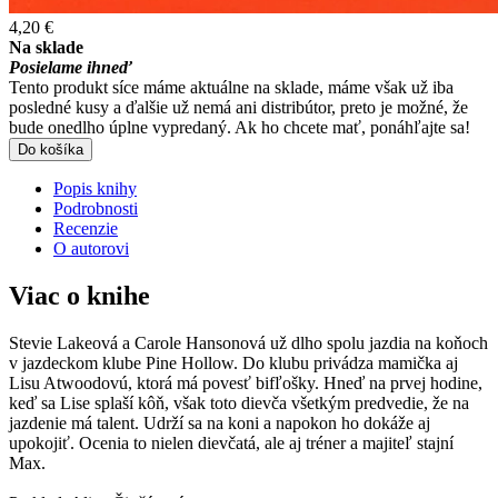
4,20 €
Na sklade
Posielame ihneď
Tento produkt síce máme aktuálne na sklade, máme však už iba
posledné kusy a ďalšie už nemá ani distribútor, preto je možné, že
bude onedlho úplne vypredaný. Ak ho chcete mať, ponáhľajte sa!
Do košíka
Popis knihy
Podrobnosti
Recenzie
O autorovi
Viac o knihe
Stevie Lakeová a Carole Hansonová už dlho spolu jazdia na koňoch
v jazdeckom klube Pine Hollow. Do klubu privádza mamička aj
Lisu Atwoodovú, ktorá má povesť bifľošky. Hneď na prvej hodine,
keď sa Lise splaší kôň, však toto dievča všetkým predvedie, že na
jazdenie má talent. Udrží sa na koni a napokon ho dokáže aj
upokojiť. Ocenia to nielen dievčatá, ale aj tréner a majiteľ stajní
Max.