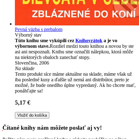
Pevná väzba s prebalom
Výborný stav
Túto knihu sme vykúpili cez
Knihovrátok
a je vo
výbornom stave.
Rozdiel medzi touto knihou a novou by ste
asi ani nespoznali. Knihu sme označili nálepkou, ktorá môže
na niektorých obaloch zanechať stopy.
Slovenčina, 2006
Na sklade
Tento produkt síce máme aktuálne na sklade, máme však už
iba posledné kusy a ďalšie už nemá ani distribútor, preto je
možné, že bude onedlho úplne vypredaný. Ak ho chcete mať,
ponáhľajte sa!
5,17 €
Vložiť do košíka
Čítané knihy nám môžete poslať aj vy!