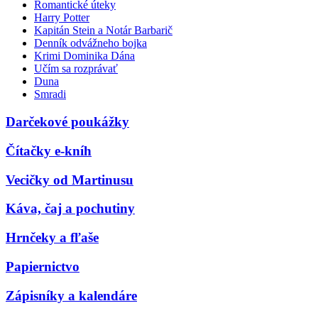
Romantické úteky
Harry Potter
Kapitán Stein a Notár Barbarič
Denník odvážneho bojka
Krimi Dominika Dána
Učím sa rozprávať
Duna
Smradi
Darčekové poukážky
Čítačky e-kníh
Vecičky od Martinusu
Káva, čaj a pochutiny
Hrnčeky a fľaše
Papiernictvo
Zápisníky a kalendáre