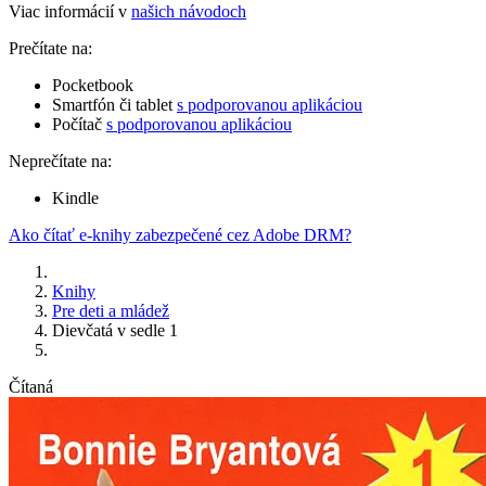
Viac informácií v
našich návodoch
Prečítate na:
Pocketbook
Smartfón či tablet
s podporovanou aplikáciou
Počítač
s podporovanou aplikáciou
Neprečítate na:
Kindle
Ako čítať e-knihy zabezpečené cez Adobe DRM?
Knihy
Pre deti a mládež
Dievčatá v sedle 1
Čítaná