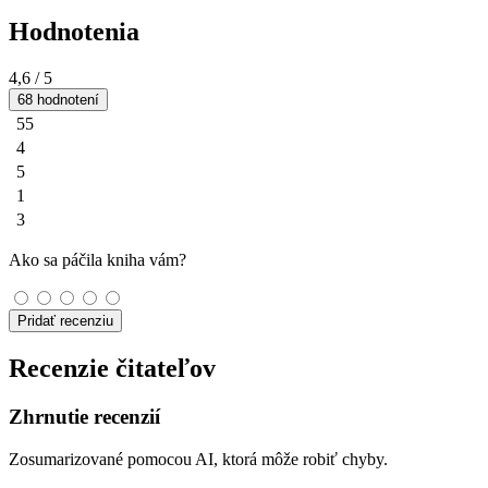
Hodnotenia
4,6
/ 5
68 hodnotení
55
4
5
1
3
Ako sa páčila kniha vám?
Pridať recenziu
Recenzie čitateľov
Zhrnutie recenzií
Zosumarizované pomocou AI, ktorá môže robiť chyby.