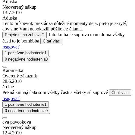
Aduska
Neoverený nákup
13.7.2010
Aduska
Tento príspevok prezrádza dôležité momenty deja, preto je skrytý,
aby sme Vám nepokazili pôžitok z čítania.
Tato kniha je suprova mam doma všetky
Prajete si ho zobraziť?
časti to je bombbba
Čítať viac
reagovať
1 pozitívne hodnotenie
1
0 negatívne hodnotenia
0
Karamelka
Overený zákazník
28.6.2010
čo iné
Pekná kniha,čítala som všetky časti a všetky sú suprové
Čítať viac
reagovať
1 pozitívne hodnotenie
1
0 negatívne hodnotenia
0
eva pavcokova
Neoverený nákup
12.4.2010