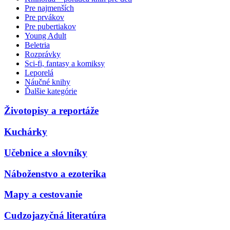
Pre najmenších
Pre prvákov
Pre pubertiakov
Young Adult
Beletria
Rozprávky
Sci-fi, fantasy a komiksy
Leporelá
Náučné knihy
Ďalšie kategórie
Životopisy a reportáže
Kuchárky
Učebnice a slovníky
Náboženstvo a ezoterika
Mapy a cestovanie
Cudzojazyčná literatúra