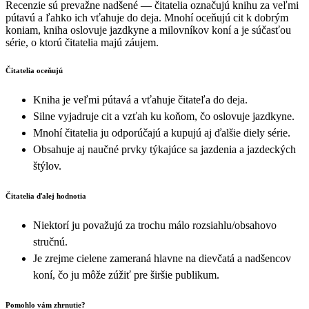
Recenzie sú prevažne nadšené — čitatelia označujú knihu za veľmi
pútavú a ľahko ich vťahuje do deja. Mnohí oceňujú cit k dobrým
koniam, kniha oslovuje jazdkyne a milovníkov koní a je súčasťou
série, o ktorú čitatelia majú záujem.
Čitatelia oceňujú
Kniha je veľmi pútavá a vťahuje čitateľa do deja.
Silne vyjadruje cit a vzťah ku koňom, čo oslovuje jazdkyne.
Mnohí čitatelia ju odporúčajú a kupujú aj ďalšie diely série.
Obsahuje aj naučné prvky týkajúce sa jazdenia a jazdeckých
štýlov.
Čitatelia ďalej hodnotia
Niektorí ju považujú za trochu málo rozsiahlu/obsahovo
stručnú.
Je zrejme cielene zameraná hlavne na dievčatá a nadšencov
koní, čo ju môže zúžiť pre širšie publikum.
Pomohlo vám zhrnutie?