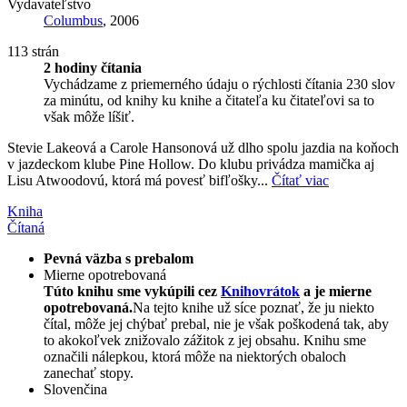
Vydavateľstvo
Columbus
, 2006
113 strán
2 hodiny čítania
Vychádzame z priemerného údaju o rýchlosti čítania 230 slov
za minútu, od knihy ku knihe a čitateľa ku čitateľovi sa to
však môže líšiť.
Stevie Lakeová a Carole Hansonová už dlho spolu jazdia na koňoch
v jazdeckom klube Pine Hollow. Do klubu privádza mamička aj
Lisu Atwoodovú, ktorá má povesť bifľošky...
Čítať viac
Kniha
Čítaná
Pevná väzba s prebalom
Mierne opotrebovaná
Túto knihu sme vykúpili cez
Knihovrátok
a je mierne
opotrebovaná.
Na tejto knihe už síce poznať, že ju niekto
čítal, môže jej chýbať prebal, nie je však poškodená tak, aby
to akokoľvek znižovalo zážitok z jej obsahu. Knihu sme
označili nálepkou, ktorá môže na niektorých obaloch
zanechať stopy.
Slovenčina