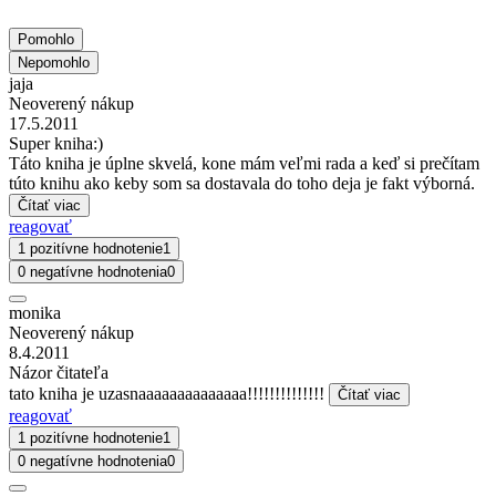
Pomohlo
Nepomohlo
jaja
Neoverený nákup
17.5.2011
Super kniha:)
Táto kniha je úplne skvelá, kone mám veľmi rada a keď si prečítam
túto knihu ako keby som sa dostavala do toho deja je fakt výborná.
Čítať viac
reagovať
1 pozitívne hodnotenie
1
0 negatívne hodnotenia
0
monika
Neoverený nákup
8.4.2011
Názor čitateľa
tato kniha je uzasnaaaaaaaaaaaaaa!!!!!!!!!!!!!!
Čítať viac
reagovať
1 pozitívne hodnotenie
1
0 negatívne hodnotenia
0