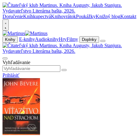
Doručenie
Kníhkupectvá
Knihovrátok
Poukážky
Knižný blog
Kontakt
E-knihy
Audioknihy
Hry
Filmy
Knihy
Doplnky
Vyhľadávanie
Prihlásiť