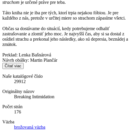
strachom
je určené práve pre teba.
Táto kniha nie je iba pre tých, ktorí trpia nejakou fóbiou. Je pre
každého z nás, pretože v určitej miere so strachom zápasíme všetci.
Občas sa dostávame do situácií, kedy potrebujeme odhaliť
zastrašovanie a zlomiť jeho moc. Je najvyšší čas, aby si sa dostal z
osídiel strachu a prekonal jeho následky, ako sú depresia, beznádej a
zmätok.
Preklad: Lenka Bašnárová
Návrh obálky: Martin Plančár
Čítať viac
Naše katalógové číslo
29912
Originálny názov
Breaking Intimidation
Počet strán
176
Väzba
brožovaná väzba