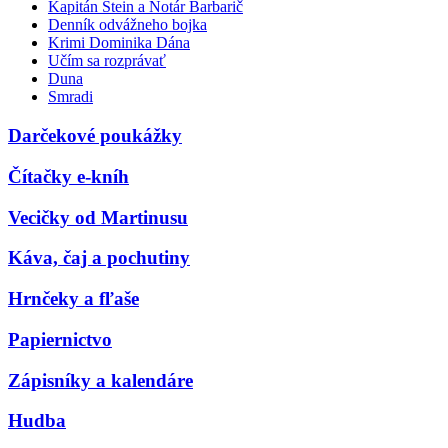
Kapitán Stein a Notár Barbarič
Denník odvážneho bojka
Krimi Dominika Dána
Učím sa rozprávať
Duna
Smradi
Darčekové poukážky
Čítačky e-kníh
Vecičky od Martinusu
Káva, čaj a pochutiny
Hrnčeky a fľaše
Papiernictvo
Zápisníky a kalendáre
Hudba