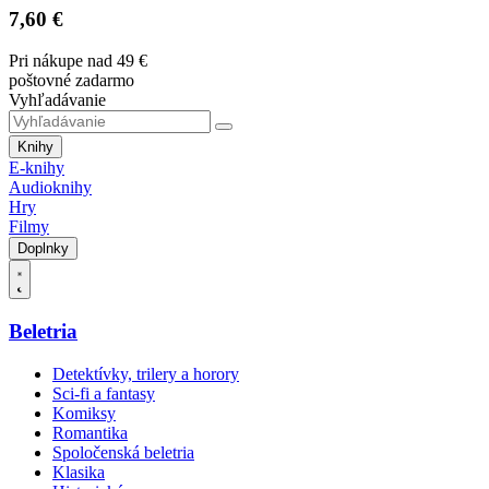
7,60 €
Pri nákupe nad 49 €
poštovné zadarmo
Vyhľadávanie
Knihy
E-knihy
Audioknihy
Hry
Filmy
Doplnky
Beletria
Detektívky, trilery a horory
Sci-fi a fantasy
Komiksy
Romantika
Spoločenská beletria
Klasika