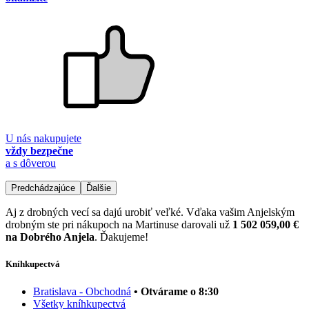
U nás nakupujete
vždy bezpečne
a s dôverou
Predchádzajúce
Ďalšie
Aj z drobných vecí sa dajú urobiť veľké. Vďaka vašim Anjelským
drobným ste pri nákupoch na Martinuse darovali už
1 502 059,00 €
na Dobrého Anjela
. Ďakujeme!
Kníhkupectvá
Bratislava - Obchodná
• Otvárame o 8:30
Všetky kníhkupectvá