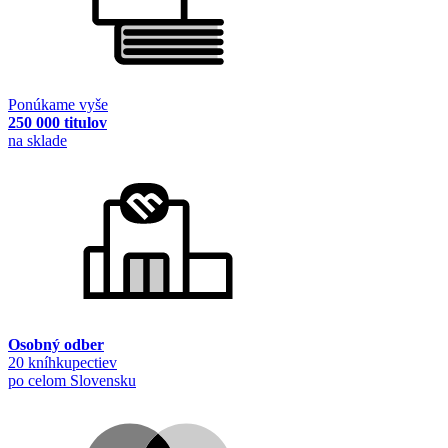
Ponúkame vyše
250 000 titulov
na sklade
Osobný odber
20 kníhkupectiev
po celom Slovensku