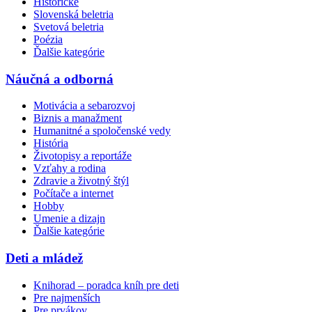
Historické
Slovenská beletria
Svetová beletria
Poézia
Ďalšie kategórie
Náučná a odborná
Motivácia a sebarozvoj
Biznis a manažment
Humanitné a spoločenské vedy
História
Životopisy a reportáže
Vzťahy a rodina
Zdravie a životný štýl
Počítače a internet
Hobby
Umenie a dizajn
Ďalšie kategórie
Deti a mládež
Knihorad – poradca kníh pre deti
Pre najmenších
Pre prvákov