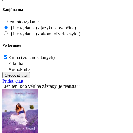
Zaujíma ma
len toto vydanie
aj iné vydania (v jazyku slovenčina)
aj iné vydania (v akomkoľvek jazyku)
Vo formáte
Kniha (vrátane čítaných)
E-kniha
Audiokniha
Sledovať titul
Pridať citát
Jen ten, kdo věří na zázraky, je realista.