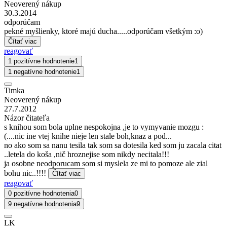
Neoverený nákup
30.3.2014
odporúčam
pekné myšlienky, ktoré majú ducha.....odporúčam všetkým :o)
Čítať viac
reagovať
1 pozitívne hodnotenie
1
1 negatívne hodnotenie
1
Timka
Neoverený nákup
27.7.2012
Názor čitateľa
s knihou som bola uplne nespokojna ,je to vymyvanie mozgu :
(....nic ine vtej knihe nieje len stale boh,knaz a pod...
no ako som sa nanu tesila tak som sa dotesila ked som ju zacala citat
..letela do koša ,nič hroznejise som nikdy necitala!!!
ja osobne neodporucam som si myslela ze mi to pomoze ale zial
bohu nic..!!!!
Čítať viac
reagovať
0 pozitívne hodnotenia
0
9 negatívne hodnotenia
9
LK