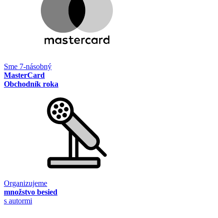
Sme 7-násobný
MasterCard
Obchodník roka
Organizujeme
množstvo besied
s autormi