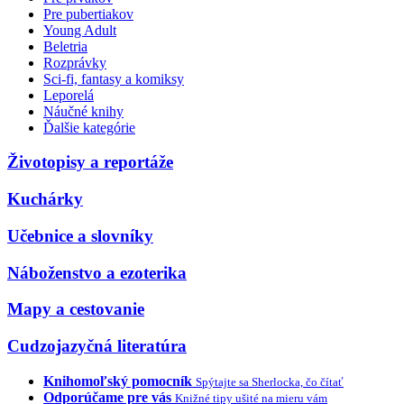
Pre pubertiakov
Young Adult
Beletria
Rozprávky
Sci-fi, fantasy a komiksy
Leporelá
Náučné knihy
Ďalšie kategórie
Životopisy a reportáže
Kuchárky
Učebnice a slovníky
Náboženstvo a ezoterika
Mapy a cestovanie
Cudzojazyčná literatúra
Knihomoľský pomocník
Spýtajte sa Sherlocka, čo čítať
Odporúčame pre vás
Knižné tipy ušité na mieru vám