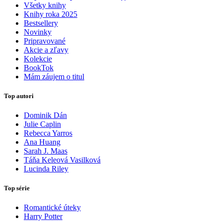
Všetky knihy
Knihy roka 2025
Bestsellery
Novinky
Pripravované
Akcie a zľavy
Kolekcie
BookTok
Mám záujem o titul
Top autori
Dominik Dán
Julie Caplin
Rebecca Yarros
Ana Huang
Sarah J. Maas
Táňa Keleová Vasilková
Lucinda Riley
Top série
Romantické úteky
Harry Potter