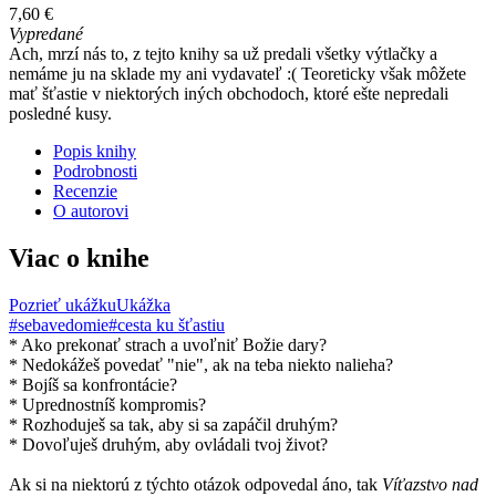
7,60 €
Vypredané
Ach, mrzí nás to, z tejto knihy sa už predali všetky výtlačky a
nemáme ju na sklade my ani vydavateľ :( Teoreticky však môžete
mať šťastie v niektorých iných obchodoch, ktoré ešte nepredali
posledné kusy.
Popis knihy
Podrobnosti
Recenzie
O autorovi
Viac o knihe
Pozrieť ukážku
Ukážka
#sebavedomie
#cesta ku šťastiu
* Ako prekonať strach a uvoľniť Božie dary?
* Nedokážeš povedať "nie", ak na teba niekto nalieha?
* Bojíš sa konfrontácie?
* Uprednostníš kompromis?
* Rozhoduješ sa tak, aby si sa zapáčil druhým?
* Dovoľuješ druhým, aby ovládali tvoj život?
Ak si na niektorú z týchto otázok odpovedal áno, tak
Víťazstvo nad