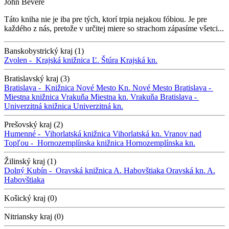
John Bevere
Táto kniha nie je iba pre tých, ktorí trpia nejakou fóbiou. Je pre
každého z nás, pretože v určitej miere so strachom zápasíme všetci...
Banskobystrický kraj (1)
Zvolen -
Krajská knižnica Ľ. Štúra
Krajská kn.
Bratislavský kraj (3)
Bratislava -
Knižnica Nové Mesto
Kn. Nové Mesto
Bratislava -
Miestna knižnica Vrakuňa
Miestna kn. Vrakuňa
Bratislava -
Univerzitná knižnica
Univerzitná kn.
Prešovský kraj (2)
Humenné -
Vihorlatská knižnica
Vihorlatská kn.
Vranov nad
Topľou -
Hornozemplínska knižnica
Hornozemplínska kn.
Žilinský kraj (1)
Dolný Kubín -
Oravská knižnica A. Habovštiaka
Oravská kn. A.
Habovštiaka
Košický kraj (0)
Nitriansky kraj (0)