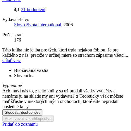
4,1
21 hodnotení
Vydavateľstvo
Slovo života international
, 2006
Počet strán
176
Táto kniha nie je iba pre tých, ktorí trpia nejakou fóbiou. Je pre
každého z nás, pretože v určitej miere so strachom zápasíme všetci...
Čítať viac
Brožovaná väzba
Slovenčina
Vypredané
Ach, mrzí nás to, z tejto knihy sa už predali všetky výtlačky a
nemáme ju na sklade my ani vydavateľ :( Teoreticky však môžete
mať šťastie v niektorých iných obchodoch, ktoré ešte nepredali
posledné kusy.
Sledovať dostupnosť
Rezervovať v kníhkupectve
Pridať do zoznamu