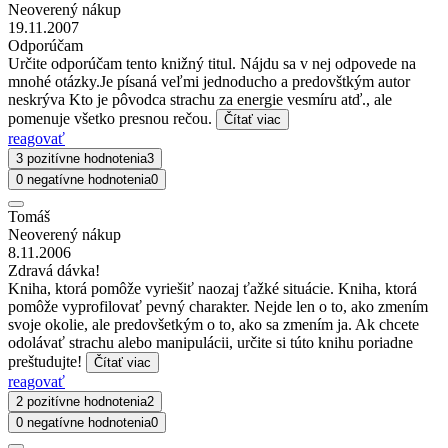
Neoverený nákup
19.11.2007
Odporúčam
Určite odporúčam tento knižný titul. Nájdu sa v nej odpovede na
mnohé otázky.Je písaná veľmi jednoducho a predovštkým autor
neskrýva Kto je pôvodca strachu za energie vesmíru atď., ale
pomenuje všetko presnou rečou.
Čítať viac
reagovať
3 pozitívne hodnotenia
3
0 negatívne hodnotenia
0
Tomáš
Neoverený nákup
8.11.2006
Zdravá dávka!
Kniha, ktorá pomôže vyriešiť naozaj ťažké situácie. Kniha, ktorá
pomôže vyprofilovať pevný charakter. Nejde len o to, ako zmením
svoje okolie, ale predovšetkým o to, ako sa zmením ja. Ak chcete
odolávať strachu alebo manipulácii, určite si túto knihu poriadne
preštudujte!
Čítať viac
reagovať
2 pozitívne hodnotenia
2
0 negatívne hodnotenia
0