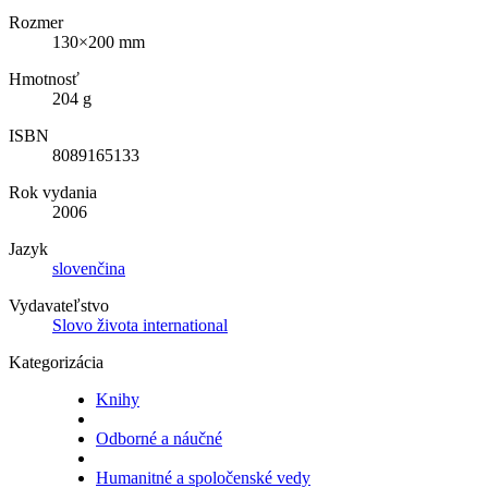
Rozmer
130×200 mm
Hmotnosť
204 g
ISBN
8089165133
Rok vydania
2006
Jazyk
slovenčina
Vydavateľstvo
Slovo života international
Kategorizácia
Knihy
Odborné a náučné
Humanitné a spoločenské vedy