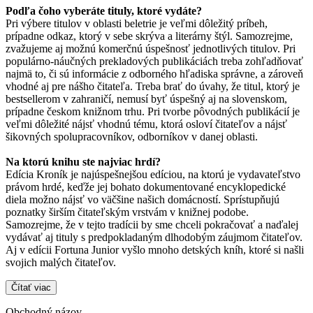
Podľa čoho vyberáte tituly, ktoré vydáte?
Pri výbere titulov v oblasti beletrie je veľmi dôležitý príbeh,
prípadne odkaz, ktorý v sebe skrýva a literárny štýl. Samozrejme,
zvažujeme aj možnú komerčnú úspešnosť jednotlivých titulov. Pri
populárno-náučných prekladových publikáciách treba zohľadňovať
najmä to, či sú informácie z odborného hľadiska správne, a zároveň
vhodné aj pre nášho čitateľa. Treba brať do úvahy, že titul, ktorý je
bestsellerom v zahraničí, nemusí byť úspešný aj na slovenskom,
prípadne českom knižnom trhu. Pri tvorbe pôvodných publikácií je
veľmi dôležité nájsť vhodnú tému, ktorá osloví čitateľov a nájsť
šikovných spolupracovníkov, odborníkov v danej oblasti.
Na ktorú knihu ste najviac hrdí?
Edícia Kroník je najúspešnejšou edíciou, na ktorú je vydavateľstvo
právom hrdé, keďže jej bohato dokumentované encyklopedické
diela možno nájsť vo väčšine našich domácností. Sprístupňujú
poznatky širším čitateľským vrstvám v knižnej podobe.
Samozrejme, že v tejto tradícii by sme chceli pokračovať a naďalej
vydávať aj tituly s predpokladaným dlhodobým záujmom čitateľov.
Aj v edícii Fortuna Junior vyšlo mnoho detských kníh, ktoré si našli
svojich malých čitateľov.
Čítať viac
Obchodný názov