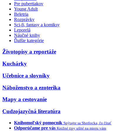
Pre pubertiakov
Young Adult
Beletria
Rozprávky
Sci-fi, fantasy a komiksy
Leporelá
Náučné knihy
Ďalšie kategórie
Životopisy a reportáže
Kuchárky
Učebnice a slovníky
Náboženstvo a ezoterika
Mapy a cestovanie
Cudzojazyčná literatúra
Knihomoľský pomocník
Spýtajte sa Sherlocka, čo čítať
Odporúčame pre vás
Knižné tipy ušité na mieru vám