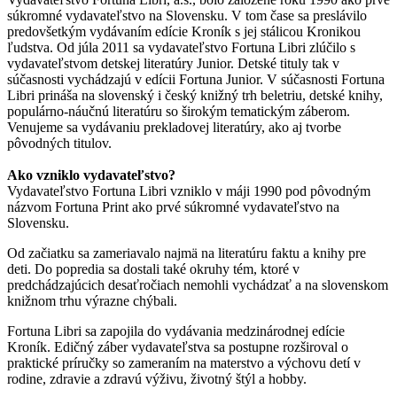
súkromné vydavateľstvo na Slovensku. V tom čase sa preslávilo
predovšetkým vydávaním edície Kroník s jej stálicou Kronikou
ľudstva. Od júla 2011 sa vydavateľstvo Fortuna Libri zlúčilo s
vydavateľstvom detskej literatúry Junior. Detské tituly tak v
súčasnosti vychádzajú v edícii Fortuna Junior. V súčasnosti Fortuna
Libri prináša na slovenský i český knižný trh beletriu, detské knihy,
populárno-náučnú literatúru so širokým tematickým záberom.
Venujeme sa vydávaniu prekladovej literatúry, ako aj tvorbe
pôvodných titulov.
Ako vzniklo vydavateľstvo?
Vydavateľstvo Fortuna Libri vzniklo v máji 1990 pod pôvodným
názvom Fortuna Print ako prvé súkromné vydavateľstvo na
Slovensku.
Od začiatku sa zameriavalo najmä na literatúru faktu a knihy pre
deti. Do popredia sa dostali také okruhy tém, ktoré v
predchádzajúcich desaťročiach nemohli vychádzať a na slovenskom
knižnom trhu výrazne chýbali.
Fortuna Libri sa zapojila do vydávania medzinárodnej edície
Kroník. Edičný záber vydavateľstva sa postupne rozširoval o
praktické príručky so zameraním na materstvo a výchovu detí v
rodine, zdravie a zdravú výživu, životný štýl a hobby.