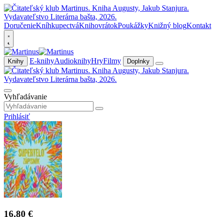
Doručenie
Kníhkupectvá
Knihovrátok
Poukážky
Knižný blog
Kontakt
E-knihy
Audioknihy
Hry
Filmy
Knihy
Doplnky
Vyhľadávanie
Prihlásiť
16,80 €