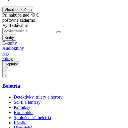
Vložiť do košíka
Pri nákupe nad 49 €
poštovné zadarmo
Vyhľadávanie
Knihy
E-knihy
Audioknihy
Hry
Filmy
Doplnky
Beletria
Detektívky, trilery a horory
Sci-fi a fantasy
Komiksy
Romantika
Spoločenská beletria
Klasika
Historické