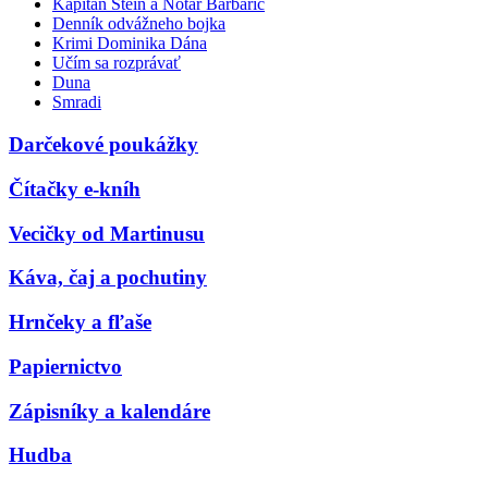
Kapitán Stein a Notár Barbarič
Denník odvážneho bojka
Krimi Dominika Dána
Učím sa rozprávať
Duna
Smradi
Darčekové poukážky
Čítačky e-kníh
Vecičky od Martinusu
Káva, čaj a pochutiny
Hrnčeky a fľaše
Papiernictvo
Zápisníky a kalendáre
Hudba