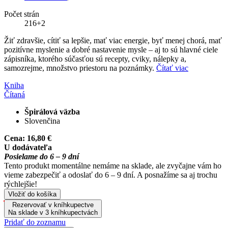
Počet strán
216+2
Žiť zdravšie, cítiť sa lepšie, mať viac energie, byť menej chorá, mať
pozitívne myslenie a dobré nastavenie mysle – aj to sú hlavné ciele
zápisníka, ktorého súčasťou sú recepty, cviky, nálepky a,
samozrejme, množstvo priestoru na poznámky.
Čítať viac
Kniha
Čítaná
Špirálová väzba
Slovenčina
Cena:
16,80 €
U dodávateľa
Posielame do 6 – 9 dní
Tento produkt momentálne nemáme na sklade, ale zvyčajne vám ho
vieme zabezpečiť a odoslať do 6 – 9 dní. A posnažíme sa aj trochu
rýchlejšie!
Vložiť do košíka
Rezervovať v kníhkupectve
Na sklade v 3 kníhkupectvách
Pridať do zoznamu