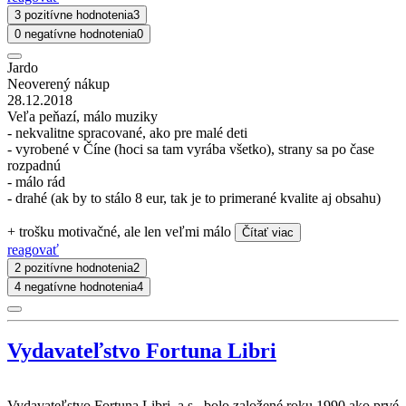
3 pozitívne hodnotenia
3
0 negatívne hodnotenia
0
Jardo
Neoverený nákup
28.12.2018
Veľa peňazí, málo muziky
- nekvalitne spracované, ako pre malé deti
- vyrobené v Číne (hoci sa tam vyrába všetko), strany sa po čase
rozpadnú
- málo rád
- drahé (ak by to stálo 8 eur, tak je to primerané kvalite aj obsahu)
+ trošku motivačné, ale len veľmi málo
Čítať viac
reagovať
2 pozitívne hodnotenia
2
4 negatívne hodnotenia
4
Vydavateľstvo Fortuna Libri
Vydavateľstvo Fortuna Libri, a.s., bolo založené roku 1990 ako prvé