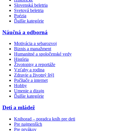
Slovenská beletria
Svetová beletria
Poézia
Ďalšie kategórie
Náučná a odborná
Motivácia a sebarozvoj
Biznis a manažment
Humanitné a spoločenské vedy
História
Životopisy a reportáže
Vzťahy a rodina
Zdravie a životný štýl
Počítače a internet
Hobby
Umenie a dizajn
Ďalšie kategórie
Deti a mládež
Knihorad – poradca kníh pre deti
Pre najmenších
Pre prvákov