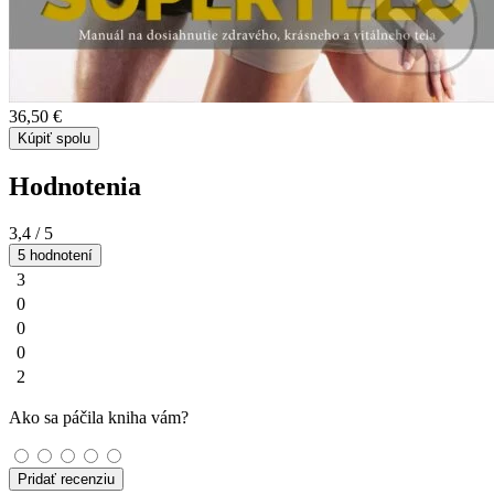
36,50 €
Kúpiť spolu
Hodnotenia
3,4
/ 5
5 hodnotení
3
0
0
0
2
Ako sa páčila kniha vám?
Pridať recenziu