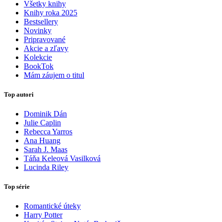
Všetky knihy
Knihy roka 2025
Bestsellery
Novinky
Pripravované
Akcie a zľavy
Kolekcie
BookTok
Mám záujem o titul
Top autori
Dominik Dán
Julie Caplin
Rebecca Yarros
Ana Huang
Sarah J. Maas
Táňa Keleová Vasilková
Lucinda Riley
Top série
Romantické úteky
Harry Potter