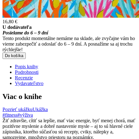
16,80 €
U dodávateľa
Posielame do 6 – 9 dní
Tento produkt momentálne nemáme na sklade, ale zvyčajne vám ho
vieme zabezpečiť a odoslať do 6 – 9 dní. A posnažíme sa aj trochu
rýchlejšie!
Do košíka
Popis knihy
Podrobnosti
Recenzie
Vydavateľstvo
Viac o knihe
Pozrieť ukážku
Ukážka
#fitness
#výživa
Žiť zdravšie, cítiť sa lepšie, mať viac energie, byť menej chorá, mať
pozitívne myslenie a dobré nastavenie mysle – aj to sú hlavné ciele
zápisníka, ktorého súčasťou sú recepty, cviky, nálepky a,
samozrejme, množstvo priestoru na poznámky.