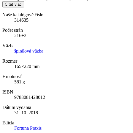
Čítať viac
Naše katalógové číslo
314635
Počet strán
216+2
Väzba
špirálová väzba
Rozmer
165×220 mm
Hmotnosť
581 g
ISBN
9788081428012
Dátum vydania
31. 10. 2018
Edícia
Fortuna Praxis