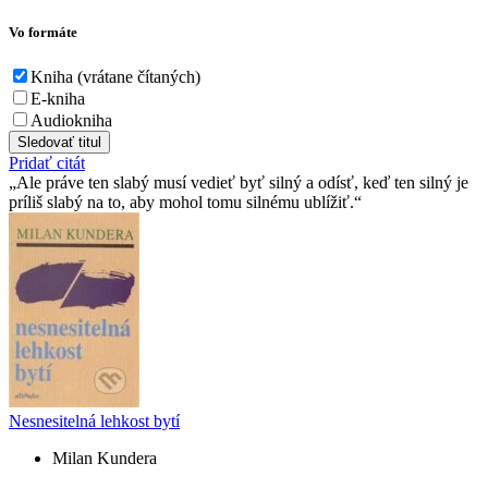
Vo formáte
Kniha (vrátane čítaných)
E-kniha
Audiokniha
Sledovať titul
Pridať citát
Ale práve ten slabý musí­ vedieť byť silný a odí­sť, keď ten silný je
prí­liš slabý na to, aby mohol tomu silnému ublí­žiť.
Nesnesitelná lehkost bytí
Milan Kundera