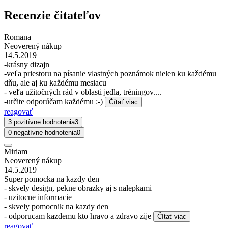
Recenzie čitateľov
Romana
Neoverený nákup
14.5.2019
-krásny dizajn
-veľa priestoru na písanie vlastných poznámok nielen ku každému
dňu, ale aj ku každému mesiacu
- veľa užitočných rád v oblasti jedla, tréningov....
-určite odporúčam každému :-)
Čítať viac
reagovať
3 pozitívne hodnotenia
3
0 negatívne hodnotenia
0
Miriam
Neoverený nákup
14.5.2019
Super pomocka na kazdy den
- skvely design, pekne obrazky aj s nalepkami
- uzitocne informacie
- skvely pomocnik na kazdy den
- odporucam kazdemu kto hravo a zdravo zije
Čítať viac
reagovať