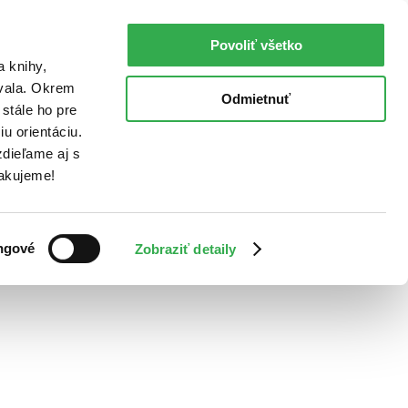
Povoliť všetko
a knihy,
ovala. Okrem
Odmietnuť
stále ho pre
u orientáciu.
dieľame aj s
Ďakujeme!
ngové
Zobraziť detaily