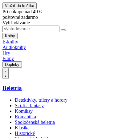
Vložiť do košíka
Pri nákupe nad 49 €
poštovné zadarmo
Vyhľadávanie
Knihy
E-knihy
Audioknihy
Hry
Filmy
Doplnky
Beletria
Detektívky, trilery a horory
Sci-fi a fantasy
Komiksy
Romantika
Spoločenská beletria
Klasika
Historické