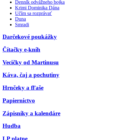
Denník odvážneho bojka
Krimi Dominika Dána
Učím sa rozprávať
Duna
Smradi
Darčekové poukážky
Čítačky e-kníh
Vecičky od Martinusu
Káva, čaj a pochutiny
Hrnčeky a fľaše
Papiernictvo
Zápisníky a kalendáre
Hudba
LP platne