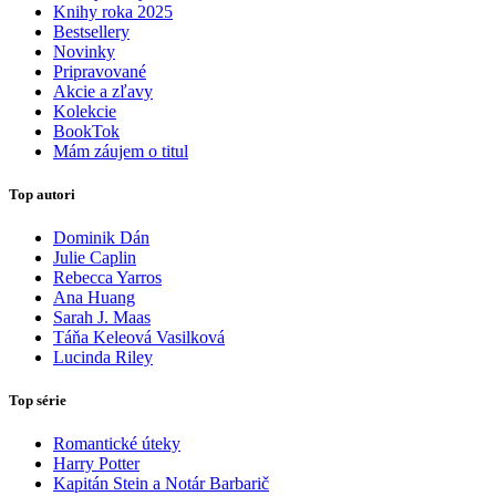
Knihy roka 2025
Bestsellery
Novinky
Pripravované
Akcie a zľavy
Kolekcie
BookTok
Mám záujem o titul
Top autori
Dominik Dán
Julie Caplin
Rebecca Yarros
Ana Huang
Sarah J. Maas
Táňa Keleová Vasilková
Lucinda Riley
Top série
Romantické úteky
Harry Potter
Kapitán Stein a Notár Barbarič