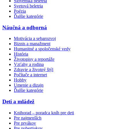
Slovenská beletria
Svetová beletria
Poézia
Ďalšie kategórie
Náučná a odborná
Motivácia a sebarozvoj
Biznis a manažment
Humanitné a spoločenské vedy
História
Životopisy a reportáže
Vzťahy a rodina
Zdravie a životný štýl
Počítače a internet
Hobby
Umenie a dizajn
Ďalšie kategórie
Deti a mládež
Knihorad – poradca kníh pre deti
Pre najmenších
Pre prvákov
Pre pubertiakov