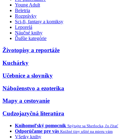
Young Adult
Beletria
Rozprávky
Sci-fi, fantasy a komiksy
Leporelá
Náučné knihy
Ďalšie kategórie
Životopisy a reportáže
Kuchárky
Učebnice a slovníky
Náboženstvo a ezoterika
Mapy a cestovanie
Cudzojazyčná literatúra
Knihomoľský pomocník
Spýtajte sa Sherlocka, čo čítať
Odporúčame pre vás
Knižné tipy ušité na mieru vám
Všetky knihy