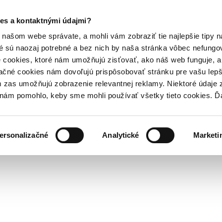
es a kontaktnými údajmi?
našom webe správate, a mohli vám zobraziť tie najlepšie tipy n
é sú naozaj potrebné a bez nich by naša stránka vôbec nefung
 cookies, ktoré nám umožňujú zisťovať, ako náš web funguje, a 
ačné cookies nám dovoľujú prispôsobovať stránku pre vašu lepši
zas umožňujú zobrazenie relevantnej reklamy. Niektoré údaje z
y nám pomohlo, keby sme mohli používať všetky tieto cookies. 
ersonalizačné
Analytické
Marketi