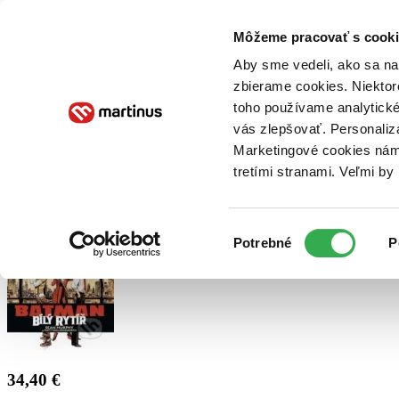
Doručenie
Kníhkupectvá
Knihovrátok
Poukážky
Knižný blog
Kontakt
Môžeme pracovať s cooki
Aby sme vedeli, ako sa na 
zbierame cookies. Niektor
E-knihy
Audioknihy
Hry
Filmy
Knihy
Doplnky
toho používame analytické
vás zlepšovať. Personaliz
Vyhľadávanie
Marketingové cookies nám 
tretími stranami. Veľmi b
Prihlásiť
Výber
Potrebné
P
súhlasu
34,40 €