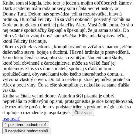
Knihu som si kúpila, lebo toto je jeden z mojím obľúbených žánrov.
Dark academy mám rada odkedy som čítala Secret history od
Donny Tartt. Dejom nás sprevádza jediná rozprávačka, hlavná
hrdinka, 18.ročná Felicity. Tá sa vráti dokončiť posledný ročník na
škole po tragickom úmrtí jej priateľky Alex. Musí čeliť tomu, čo si o
nej ostatné spolužiačky šepkajú a špekulujú, že ju sama zabila. Do
toho všetkého vstúpi nová spolužiačka, Ellis, mladá spisovateľka,
ktorá Felicity fascinuje.
Okrem výčitiek svedomia, komplikovaného vzťahu s mamou, zlého
duševného stavu, bojuje s duchmi. Hlavná hrdinka je presvedčená,
že nedokončená seansa, obsesia so zabitými študentkami školy,
ktoré boli obvinené z čarodejníctva, môže za veľkú časť jej
problémov. Ellis sa s ňou spriatelí, spolu aj s ďalšími tromi
spolužiačkami, obyvateľkami toho istého internátneho domu, si
vytvoria vlastný coven. Do toho celého ju straší jej mŕtva priateľka
Alex a pocit viny. Čo sa ešte skomplikuje, nakoľko sa stane ďalšia
vražda.
Kniha sa čítala veľmi dobre. Autorkin štýl písania je dobrý,
nepreháňa to zdĺhavými opismi, protagonistka je síce komplikovaná,
ale rozumiete prečo. Je to v podstate triler, s prvkami mágie a dej sa
stupňuje a rozuzlenie je uspokojivé.
Čítať viac
reagovať
1 pozitívne hodnotenie
1
0 negatívne hodnotenia
0