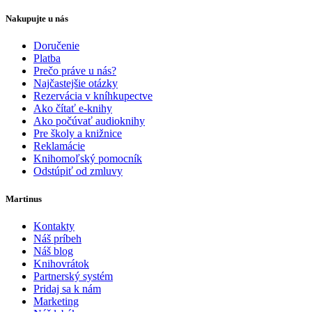
Nakupujte u nás
Doručenie
Platba
Prečo práve u nás?
Najčastejšie otázky
Rezervácia v kníhkupectve
Ako čítať e-knihy
Ako počúvať audioknihy
Pre školy a knižnice
Reklamácie
Knihomoľský pomocník
Odstúpiť od zmluvy
Martinus
Kontakty
Náš príbeh
Náš blog
Knihovrátok
Partnerský systém
Pridaj sa k nám
Marketing