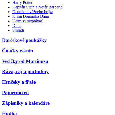
Harry Potter
Kapitán Stein a Notár Barbarič
Denník odvážneho bojka
Krimi Dominika Dána
Učím sa rozprávať
Duna
Smradi
Darčekové poukážky
Čítačky e-kníh
Vecičky od Martinusu
Káva, čaj a pochutiny
Hrnčeky a fľaše
Papiernictvo
Zápisníky a kalendáre
Hudba