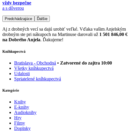
vždy bezpečne
a s dôverou
Predchádzajúce
Ďalšie
Aj z drobných vecí sa dajú urobiť veľké. Vďaka vašim Anjelským
drobným ste pri nákupoch na Martinuse darovali už
1 501 846,00 €
na Dobrého Anjela
. Ďakujeme!
Kníhkupectvá
Bratislava - Obchodná
• Zatvorené do zajtra 10:00
Všetky kníhkupectvá
Udalosti
Spriatelené kníhkupectvá
Kategórie
Knihy
E-knihy
Audioknihy
Hry
Filmy
Doplnky