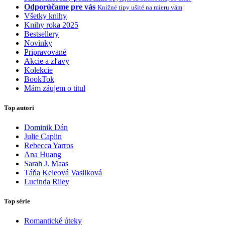
Odporúčame pre vás
Knižné tipy ušité na mieru vám
Všetky knihy
Knihy roka 2025
Bestsellery
Novinky
Pripravované
Akcie a zľavy
Kolekcie
BookTok
Mám záujem o titul
Top autori
Dominik Dán
Julie Caplin
Rebecca Yarros
Ana Huang
Sarah J. Maas
Táňa Keleová Vasilková
Lucinda Riley
Top série
Romantické úteky