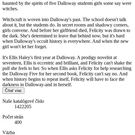
haunted by the spirits of five Dalloway students girls some say were
witches.
Witchcraft is woven into Dalloway's past. The school doesn't talk
about it, but the students do. In secret rooms and shadowy corners,
girls convene. And before her girlfriend died, Felicity was drawn to
the dark. She's determined to leave that behind now, but it's hard
when Dalloway's occult history is everywhere. And when the new
girl won't let her forget.
It's Ellis Haley's first year at Dalloway. A prodigy novelist at
seventeen, Ellis is eccentric and brilliant, and Felicity can't shake the
pull she feels to her. So when Ellis asks Felicity for help researching
the Dalloway Five for her second book, Felicity can't say no. And
when history begins to repeat itself, Felicity will have to face the
darkness in Dalloway-and in herself.
Čítať viac
Naše katalógové číslo
1422205
Počet strán
400
Väzba