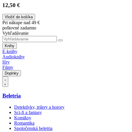
12,50 €
Vložiť do košíka
Pri nákupe nad 49 €
poštovné zadarmo
Vyhľadávanie
Knihy
E-knihy
Audioknihy
Hry
Filmy
Doplnky
Beletria
Detektívky, trilery a horory
Sci-fi a fantasy
Komiksy
Romantika
Spoločenská beletria