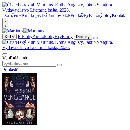
Doručenie
Kníhkupectvá
Knihovrátok
Poukážky
Knižný blog
Kontakt
E-knihy
Audioknihy
Hry
Filmy
Knihy
Doplnky
Vyhľadávanie
Prihlásiť