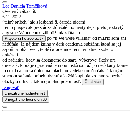
Lea Daniela Tomčíková
Overený zákazník
6.11.2022
“tajný príbeh” ale s lesbami & čarodejnicami
Tento príspevok prezrádza dôležité momenty deja, preto je skrytý,
aby sme Vám nepokazili pôžitok z čítania.
po “if we were villains” od m.l.rio som ani
Prajete si ho zobraziť?
nedúfala, že nájdem knihu v dark academia subžánri ktorá sa jej
aspoň priblíži. well, teplé čarodejnice na internátnej škole to
dokázali.
od začiatku, kedy sa dostaneme do starej výberovej školy pre
dievčatá, ktorá je opradená temnou históriou, až po nečakaný koniec
ma mala autorka úplne na ihlách. nevedela som čo čakať, ktorým
smerom sa bude príbeh uberať a každá kapitola vo mne zanechala
otázky a udržala tak moju plnú pozornosť.
Čítať viac
reagovať
1 pozitívne hodnotenie
1
0 negatívne hodnotenia
0