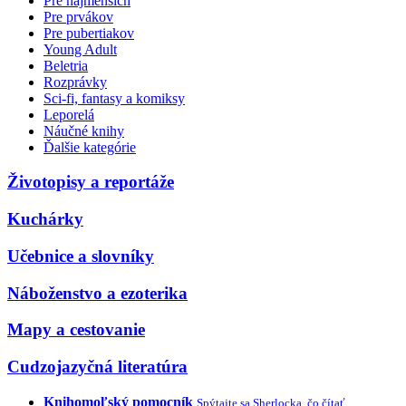
Pre najmenších
Pre prvákov
Pre pubertiakov
Young Adult
Beletria
Rozprávky
Sci-fi, fantasy a komiksy
Leporelá
Náučné knihy
Ďalšie kategórie
Životopisy a reportáže
Kuchárky
Učebnice a slovníky
Náboženstvo a ezoterika
Mapy a cestovanie
Cudzojazyčná literatúra
Knihomoľský pomocník
Spýtajte sa Sherlocka, čo čítať