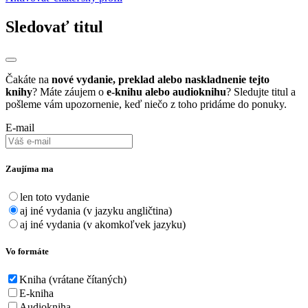
Sledovať titul
Čakáte na
nové vydanie, preklad alebo naskladnenie tejto
knihy
? Máte záujem o
e-knihu alebo audioknihu
? Sledujte titul a
pošleme vám upozornenie, keď niečo z toho pridáme do ponuky.
E-mail
Zaujíma ma
len toto vydanie
aj iné vydania (v jazyku angličtina)
aj iné vydania (v akomkoľvek jazyku)
Vo formáte
Kniha (vrátane čítaných)
E-kniha
Audiokniha