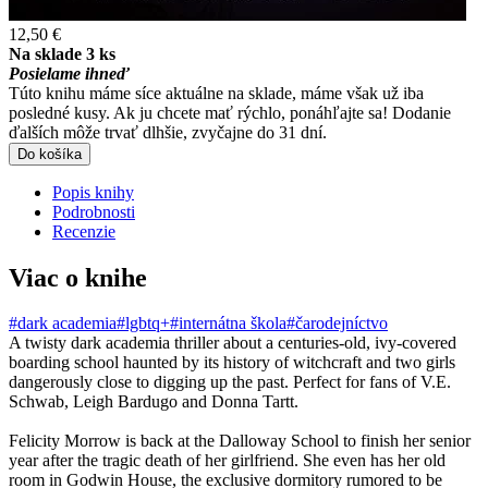
12,50 €
Na sklade 3 ks
Posielame ihneď
Túto knihu máme síce aktuálne na sklade, máme však už iba
posledné kusy. Ak ju chcete mať rýchlo, ponáhľajte sa! Dodanie
ďalších môže trvať dlhšie, zvyčajne do 31 dní.
Do košíka
Popis knihy
Podrobnosti
Recenzie
Viac o knihe
#dark academia
#lgbtq+
#internátna škola
#čarodejníctvo
A twisty dark academia thriller about a centuries-old, ivy-covered
boarding school haunted by its history of witchcraft and two girls
dangerously close to digging up the past. Perfect for fans of V.E.
Schwab, Leigh Bardugo and Donna Tartt.
Felicity Morrow is back at the Dalloway School to finish her senior
year after the tragic death of her girlfriend. She even has her old
room in Godwin House, the exclusive dormitory rumored to be