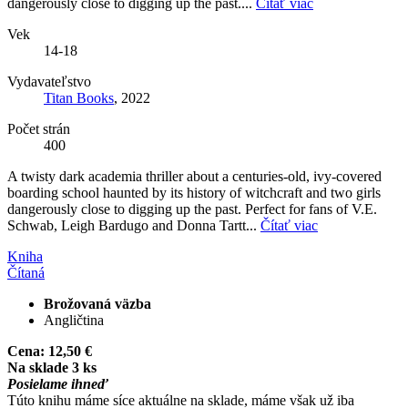
dangerously close to digging up the past....
Čítať viac
Vek
14-18
Vydavateľstvo
Titan Books
, 2022
Počet strán
400
A twisty dark academia thriller about a centuries-old, ivy-covered
boarding school haunted by its history of witchcraft and two girls
dangerously close to digging up the past. Perfect for fans of V.E.
Schwab, Leigh Bardugo and Donna Tartt...
Čítať viac
Kniha
Čítaná
Brožovaná väzba
Angličtina
Cena:
12,50 €
Na sklade 3 ks
Posielame ihneď
Túto knihu máme síce aktuálne na sklade, máme však už iba