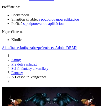
Prečítate na:
Pocketbook
Smartfón či tablet
s podporovanou aplikáciou
Počítač
s podporovanou aplikáciou
Neprečítate na:
Kindle
Ako čítať e-knihy zabezpečené cez Adobe DRM?
Knihy
Pre deti a mládež
Sci-fi, fantasy a komiksy
Fantasy
A Lesson in Vengeance