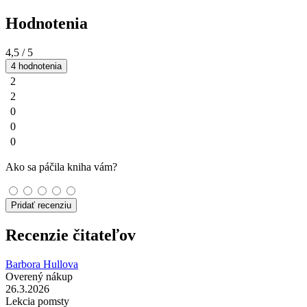
Hodnotenia
4,5
/ 5
4 hodnotenia
2
2
0
0
0
Ako sa páčila kniha vám?
Pridať recenziu
Recenzie čitateľov
Barbora Hullova
Overený nákup
26.3.2026
Lekcia pomsty