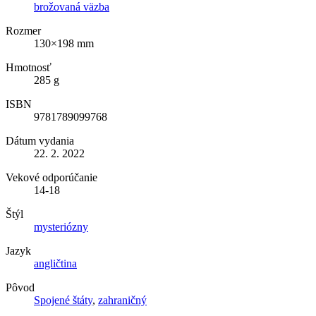
brožovaná väzba
Rozmer
130×198 mm
Hmotnosť
285 g
ISBN
9781789099768
Dátum vydania
22. 2. 2022
Vekové odporúčanie
14-18
Štýl
mysteriózny
Jazyk
angličtina
Pôvod
Spojené štáty
,
zahraničný