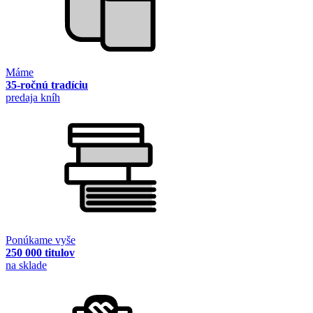
Máme
35-ročnú tradíciu
predaja kníh
Ponúkame vyše
250 000 titulov
na sklade