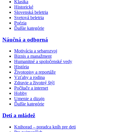
Klasika
Historické
Slovenská beletria
Svetová beletria
Poézia
Ďalšie kategórie
Náučná a odborná
Motivácia a sebarozvoj
Biznis a manažment
Humanitné a spoločenské vedy
História
Životopisy a reportáže
Vzťahy a rodina
Zdravie a životný štýl
Počítače a internet
Hobby
Umenie a dizajn
Ďalšie kategórie
Deti a mládež
Knihorad – poradca kníh pre deti