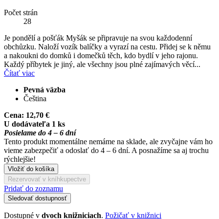
Počet strán
28
Je pondělí a pošťák Myšák se připravuje na svou každodenní
obchůzku. Naloží vozík balíčky a vyrazí na cestu. Přidej se k němu
a nakoukni do domků i domečků těch, kdo bydlí v jeho rajonu.
Každý příbytek je jiný, ale všechny jsou plné zajímavých věcí...
Čítať viac
Pevná väzba
Čeština
Cena:
12,70 €
U dodávateľa 1 ks
Posielame do 4 – 6 dní
Tento produkt momentálne nemáme na sklade, ale zvyčajne vám ho
vieme zabezpečiť a odoslať do 4 – 6 dní. A posnažíme sa aj trochu
rýchlejšie!
Vložiť do košíka
Rezervovať v kníhkupectve
Pridať do zoznamu
Sledovať dostupnosť
Dostupné v
dvoch knižniciach
.
Požičať v knižnici