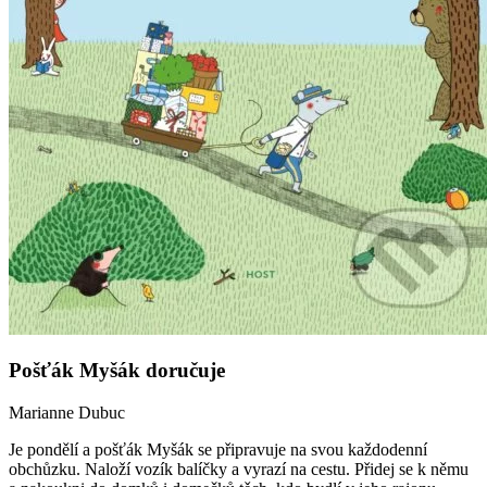
Pošťák Myšák doručuje
Marianne Dubuc
Je pondělí a pošťák Myšák se připravuje na svou každodenní
obchůzku. Naloží vozík balíčky a vyrazí na cestu. Přidej se k němu