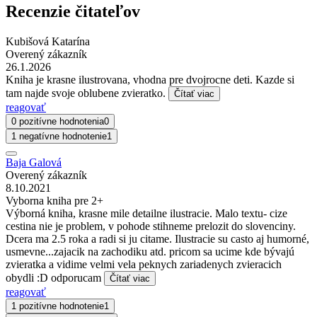
Recenzie čitateľov
Kubišová Katarína
Overený zákazník
26.1.2026
Kniha je krasne ilustrovana, vhodna pre dvojrocne deti. Kazde si
tam najde svoje oblubene zvieratko.
Čítať viac
reagovať
0 pozitívne hodnotenia
0
1 negatívne hodnotenie
1
Baja Galová
Overený zákazník
8.10.2021
Vyborna kniha pre 2+
Výborná kniha, krasne mile detailne ilustracie. Malo textu- cize
cestina nie je problem, v pohode stihneme prelozit do slovenciny.
Dcera ma 2.5 roka a radi si ju citame. Ilustracie su casto aj humorné,
usmevne...zajacik na zachodiku atd. pricom sa ucime kde bývajú
zvieratka a vidime velmi vela peknych zariadenych zvieracich
obydli :D odporucam
Čítať viac
reagovať
1 pozitívne hodnotenie
1