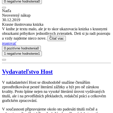
0 negatívne hodnotenia
0
Naďa
Neoverený nákup
30.12.2019
Krasne ilustrovana knizka
V knihe je textu malo, ale je to skor ukazovacia knizka s krasnymi
obrazkami pribytkov jednotlivych zvieratiek. Deti si ju radi pozeraju
a vzdy najdeme nieco nove.
Čítať viac
reagovať
0 pozitívne hodnotenia
0
1 negatívne hodnotenie
1
Vydavateľstvo Host
V nakladatelství Host se dlouhodobě snažíme čtenářům
zprostředkovávat pestré literární zážitky a být pro ně zárukou
kvality. Proto lpíme nejen na vysoké literární úrovni vydávaných
titulů, ale i na prvotřídních překladech, redakční práci a celkovém
grafickém zpracování.
V současnosti připravujeme okolo sto padesáti titulů ročně a