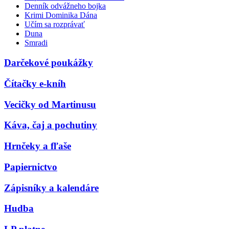
Denník odvážneho bojka
Krimi Dominika Dána
Učím sa rozprávať
Duna
Smradi
Darčekové poukážky
Čítačky e-kníh
Vecičky od Martinusu
Káva, čaj a pochutiny
Hrnčeky a fľaše
Papiernictvo
Zápisníky a kalendáre
Hudba