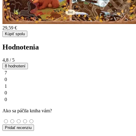
29,59 €
Kúpiť spolu
Hodnotenia
4,8
/ 5
8 hodnotení
7
0
1
0
0
Ako sa páčila kniha vám?
Pridať recenziu