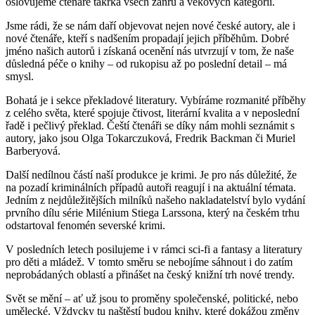
oslovujeme čtenáře takřka všech žánrů a věkových kategorií.
Jsme rádi, že se nám daří objevovat nejen nové české autory, ale i
nové čtenáře, kteří s nadšením propadají jejich příběhům. Dobré
jméno našich autorů i získaná ocenění nás utvrzují v tom, že naše
důsledná péče o knihy – od rukopisu až po poslední detail – má
smysl.
Bohatá je i sekce překladové literatury. Vybíráme rozmanité příběhy
z celého světa, které spojuje čtivost, literární kvalita a v neposlední
řadě i pečlivý překlad. Čeští čtenáři se díky nám mohli seznámit s
autory, jako jsou Olga Tokarczuková, Fredrik Backman či Muriel
Barberyová.
Další nedílnou částí naší produkce je krimi. Je pro nás důležité, že
na pozadí kriminálních případů autoři reagují i na aktuální témata.
Jedním z nejdůležitějších milníků našeho nakladatelství bylo vydání
prvního dílu série Milénium Stiega Larssona, který na českém trhu
odstartoval fenomén severské krimi.
V posledních letech posilujeme i v rámci sci-fi a fantasy a literatury
pro děti a mládež. V tomto směru se nebojíme sáhnout i do zatím
neprobádaných oblastí a přinášet na český knižní trh nové trendy.
Svět se mění – ať už jsou to proměny společenské, politické, nebo
umělecké. Vždycky tu naštěstí budou knihy, které dokážou změny