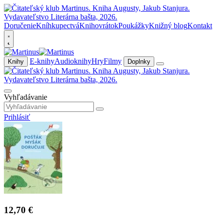
Doručenie
Kníhkupectvá
Knihovrátok
Poukážky
Knižný blog
Kontakt
E-knihy
Audioknihy
Hry
Filmy
Knihy
Doplnky
Vyhľadávanie
Prihlásiť
12,70 €