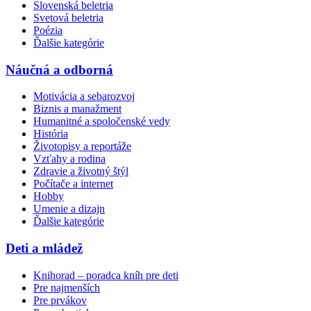
Slovenská beletria
Svetová beletria
Poézia
Ďalšie kategórie
Náučná a odborná
Motivácia a sebarozvoj
Biznis a manažment
Humanitné a spoločenské vedy
História
Životopisy a reportáže
Vzťahy a rodina
Zdravie a životný štýl
Počítače a internet
Hobby
Umenie a dizajn
Ďalšie kategórie
Deti a mládež
Knihorad – poradca kníh pre deti
Pre najmenších
Pre prvákov