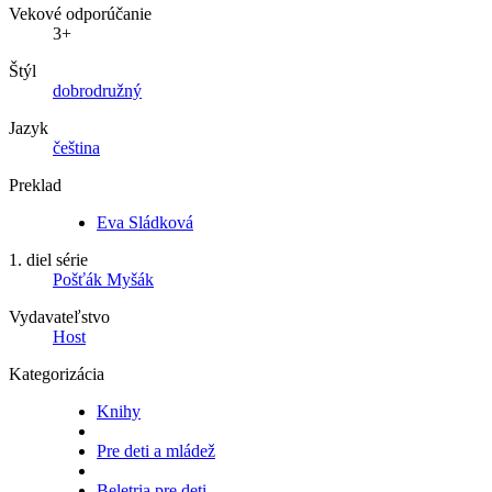
Vekové odporúčanie
3+
Štýl
dobrodružný
Jazyk
čeština
Preklad
Eva Sládková
1. diel série
Pošťák Myšák
Vydavateľstvo
Host
Kategorizácia
Knihy
Pre deti a mládež
Beletria pre deti