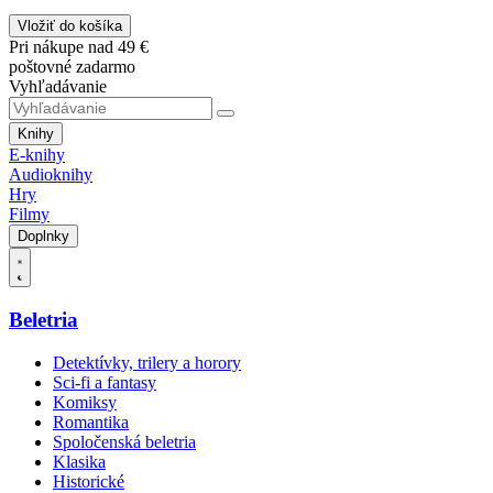
Vložiť do košíka
Pri nákupe nad 49 €
poštovné zadarmo
Vyhľadávanie
Knihy
E-knihy
Audioknihy
Hry
Filmy
Doplnky
Beletria
Detektívky, trilery a horory
Sci-fi a fantasy
Komiksy
Romantika
Spoločenská beletria
Klasika
Historické