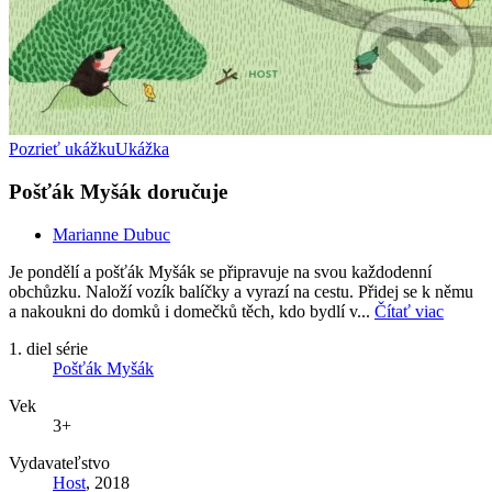
Pozrieť ukážku
Ukážka
Pošťák Myšák doručuje
Marianne Dubuc
Je pondělí a pošťák Myšák se připravuje na svou každodenní
obchůzku. Naloží vozík balíčky a vyrazí na cestu. Přidej se k němu
a nakoukni do domků i domečků těch, kdo bydlí v...
Čítať viac
1. diel série
Pošťák Myšák
Vek
3+
Vydavateľstvo
Host
, 2018