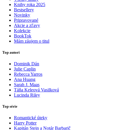
Knihy roka 2025
Bestsellery
Novinky
Pripravované
Akcie a zľavy
Kolekcie
BookTok
Mám záujem o titul
Top autori
Dominik Dán
Julie Caplin
Rebecca Yarros
Ana Huang
Sarah J. Maas
Táňa Keleová Vasilková
Lucinda Riley
Top série
Romantické úteky
Harry Potter
Kapitán Stein a Notár Barbarič