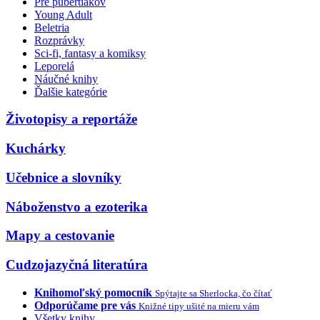
Pre pubertiakov
Young Adult
Beletria
Rozprávky
Sci-fi, fantasy a komiksy
Leporelá
Náučné knihy
Ďalšie kategórie
Životopisy a reportáže
Kuchárky
Učebnice a slovníky
Náboženstvo a ezoterika
Mapy a cestovanie
Cudzojazyčná literatúra
Knihomoľský pomocník
Spýtajte sa Sherlocka, čo čítať
Odporúčame pre vás
Knižné tipy ušité na mieru vám
Všetky knihy