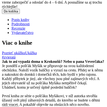
vieme zabezpečiť a odoslať do 4 – 6 dní. A posnažíme sa aj trochu
rýchlejšie!
Do košíka
Popis knihy
Podrobnosti
Recenzie
Vydavateľstvo
Viac o knihe
Pozrieť ukážku
Ukážka
#zvieratá
Jak to asi vypadá doma u Krokoušů? Nebo u pana Veverčáka?
Je pondělí a pošťák Myšák se připravuje na svou každodenní
obchůzku. Naloží vozík balíčky a vyrazí na cestu. Přidej se k němu
a nakoukni do domků i domečků těch, kdo bydlí v jeho rajonu.
Každý příbytek je jiný, ale všechny jsou plné zajímavých věcí. A
jejich obyvatelé už na pošťáka Myšáka netrpělivě čekají.
Uhádneš, komu je určený úplně poslední balíček?
První kniha ze série o pošťáku Myšákovi, v níž autorka stvořila
úžasný svět plný zábavných detailů, do kterého se budete s dětmi
rádi vracet. A pokaždé objevíte na obrázcích něco nového.