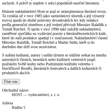
zachytit. A právě ty najdete v sekci populárně-naučné literatury.
Historie nakladatelství Host se pojí se stejnojmennou literární revue.
Ta vznikla už v roce 1985 jako samizdatový sborník a její výrazný
rozvoj spadá do druhé poloviny devadesátých let, kdy redakce
prošla generační obměnou a její vedení převzali Miroslav Balaštík a
Tomáš Reichel. Ti spolu v roce 1996 také založili nakladatelství,
zaměřené zpočátku na vydávání poezie a literárněteoretických knih,
které do naší produkce spadají i v současnosti. Nakladatelství vlastní
Miroslav Balaštík, Tomáš Reichel a Martin Stöhr, kteří si do
dnešního dne drží svou nezávislost.
S našimi knihami, autory i naším týmem se můžete setkat na mnoha
autorských čteních, besedách nebo knižních veletrzích (např.
pražském Světě knihy nebo Podzimním knižním veletrhu v
Havlíčkově Brodě), literárních festivalech a dalších kulturních či
prodejních akcích.
Čítať viac
Obchodný názov
HOST — vydavatelství, s. r. o.
Adresa
Radlas 5