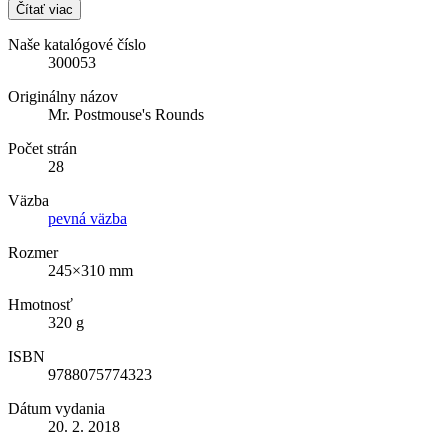
Čítať viac
Naše katalógové číslo
300053
Originálny názov
Mr. Postmouse's Rounds
Počet strán
28
Väzba
pevná väzba
Rozmer
245×310 mm
Hmotnosť
320 g
ISBN
9788075774323
Dátum vydania
20. 2. 2018