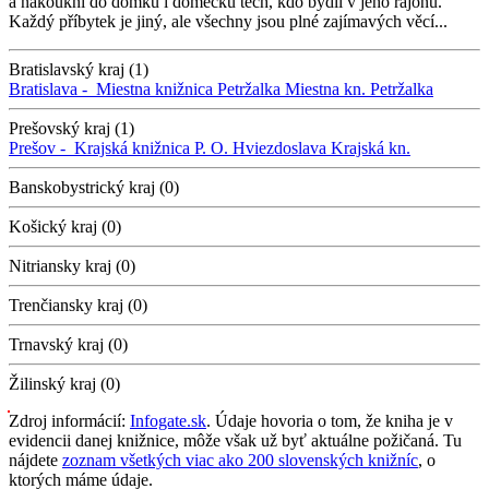
a nakoukni do domků i domečků těch, kdo bydlí v jeho rajonu.
Každý příbytek je jiný, ale všechny jsou plné zajímavých věcí...
Bratislavský kraj (1)
Bratislava -
Miestna knižnica Petržalka
Miestna kn. Petržalka
Prešovský kraj (1)
Prešov -
Krajská knižnica P. O. Hviezdoslava
Krajská kn.
Banskobystrický kraj (0)
Košický kraj (0)
Nitriansky kraj (0)
Trenčiansky kraj (0)
Trnavský kraj (0)
Žilinský kraj (0)
Zdroj informácií:
Infogate.sk
. Údaje hovoria o tom, že kniha je v
evidencii danej knižnice, môže však už byť aktuálne požičaná. Tu
nájdete
zoznam všetkých viac ako 200 slovenských knižníc
, o
ktorých máme údaje.