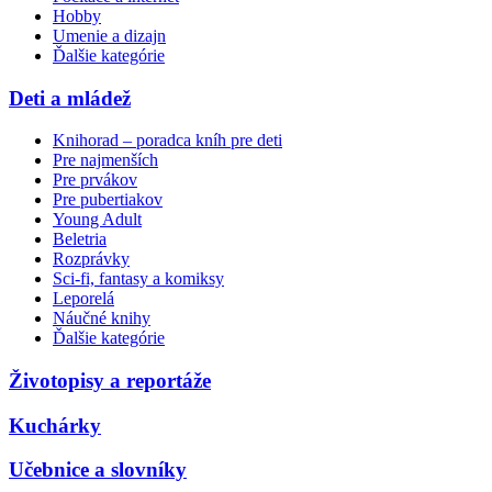
Hobby
Umenie a dizajn
Ďalšie kategórie
Deti a mládež
Knihorad – poradca kníh pre deti
Pre najmenších
Pre prvákov
Pre pubertiakov
Young Adult
Beletria
Rozprávky
Sci-fi, fantasy a komiksy
Leporelá
Náučné knihy
Ďalšie kategórie
Životopisy a reportáže
Kuchárky
Učebnice a slovníky