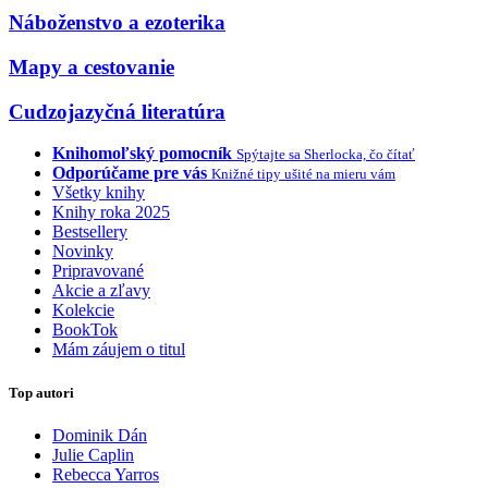
Náboženstvo a ezoterika
Mapy a cestovanie
Cudzojazyčná literatúra
Knihomoľský pomocník
Spýtajte sa Sherlocka, čo čítať
Odporúčame pre vás
Knižné tipy ušité na mieru vám
Všetky knihy
Knihy roka 2025
Bestsellery
Novinky
Pripravované
Akcie a zľavy
Kolekcie
BookTok
Mám záujem o titul
Top autori
Dominik Dán
Julie Caplin
Rebecca Yarros