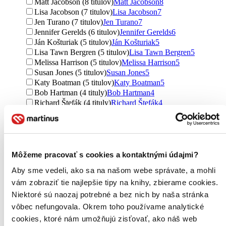
Matt Jacobson (8 titulov)
Matt Jacobson
8
Lisa Jacobson (7 titulov)
Lisa Jacobson
7
Jen Turano (7 titulov)
Jen Turano
7
Jennifer Gerelds (6 titulov)
Jennifer Gerelds
6
Ján Košturiak (5 titulov)
Ján Košturiak
5
Lisa Tawn Bergren (5 titulov)
Lisa Tawn Bergren
5
Melissa Harrison (5 titulov)
Melissa Harrison
5
Susan Jones (5 titulov)
Susan Jones
5
Katy Boatman (5 titulov)
Katy Boatman
5
Bob Hartman (4 tituly)
Bob Hartman
4
Richard Štefák (4 tituly)
Richard Štefák
4
Craig Groeschel (4 tituly)
Craig Groeschel
4
Barry Adams (4 tituly)
Barry Adams
4
Ľubomír Klieštik (4 tituly)
Ľubomír Klieštik
4
Donna K. Maltese (4 tituly)
Donna K. Maltese
4
Carolyn Larsen (4 tituly)
Carolyn Larsen
4
Môžeme pracovať s cookies a kontaktnými údajmi?
Kyle Idleman (3 tituly)
Kyle Idleman
3
Aby sme vedeli, ako sa na našom webe správate, a mohli
Jorge Mario Bergoglio – pápež František (3 tituly)
Jorge
Mario Bergoglio – pápež František
3
vám zobraziť tie najlepšie tipy na knihy, zbierame cookies.
Jacques Philippe (3 tituly)
Jacques Philippe
3
Niektoré sú naozaj potrebné a bez nich by naša stránka
Kevin Cotter (3 tituly)
Kevin Cotter
3
vôbec nefungovala. Okrem toho používame analytické
David Benham (3 tituly)
David Benham
3
cookies, ktoré nám umožňujú zisťovať, ako náš web
Jason Benham (3 tituly)
Jason Benham
3