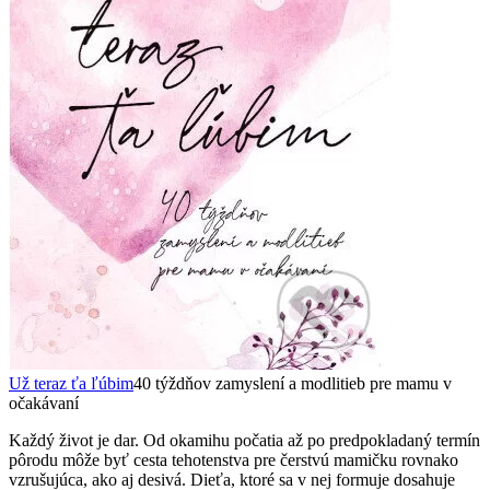
Už teraz ťa ľúbim
40 týždňov zamyslení a modlitieb pre mamu v
očakávaní
Každý život je dar. Od okamihu počatia až po predpokladaný termín
pôrodu môže byť cesta tehotenstva pre čerstvú mamičku rovnako
vzrušujúca, ako aj desivá. Dieťa, ktoré sa v nej formuje dosahuje