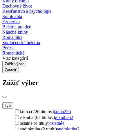
Knihy o Biblii
Duchovný život
Kresťanstvo a psychológia
Spiritualita
Ezoterika
Beletria pre deti
Náučné knihy
Romantika
Spoločenská beletria
Poézia
Romantické
Viac kategórií
Zúžiť výber
Zoradiť
Zúžiť výber
Typ
kniha (226 titulov)
kniha
226
e-kniha (62 titulov)
e-kniha
62
ostatné (4 tituly)
ostatné
4
audiokniha (2 tituly)
audiokniha
2