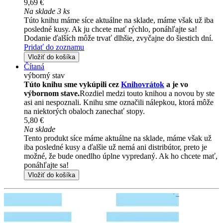
9,69 €
Na sklade 3 ks
Túto knihu máme síce aktuálne na sklade, máme však už iba
posledné kusy. Ak ju chcete mať rýchlo, ponáhľajte sa!
Dodanie ďalších môže trvať dlhšie, zvyčajne do šiestich dní.
Pridať do zoznamu
Vložiť do košíka
Čítaná
výborný stav
Túto knihu sme vykúpili cez
Knihovrátok
a je vo
výbornom stave.
Rozdiel medzi touto knihou a novou by ste
asi ani nespoznali. Knihu sme označili nálepkou, ktorá môže
na niektorých obaloch zanechať stopy.
5,80 €
Na sklade
Tento produkt síce máme aktuálne na sklade, máme však už
iba posledné kusy a ďalšie už nemá ani distribútor, preto je
možné, že bude onedlho úplne vypredaný. Ak ho chcete mať,
ponáhľajte sa!
Vložiť do košíka