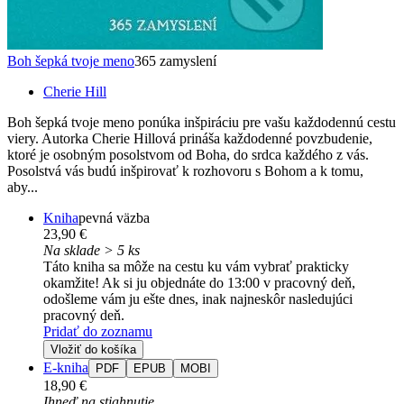
Boh šepká tvoje meno
365 zamyslení
Cherie Hill
Boh šepká tvoje meno ponúka inšpiráciu pre vašu každodennú cestu
viery. Autorka Cherie Hillová prináša každodenné povzbudenie,
ktoré je osobným posolstvom od Boha, do srdca každého z vás.
Posolstvá vás budú inšpirovať k rozhovoru s Bohom a k tomu,
aby...
Kniha
pevná väzba
23,90 €
Na sklade > 5 ks
Táto kniha sa môže na cestu ku vám vybrať prakticky
okamžite! Ak si ju objednáte do 13:00 v pracovný deň,
odošleme vám ju ešte dnes, inak najneskôr nasledujúci
pracovný deň.
Pridať do zoznamu
Vložiť do košíka
E-kniha
PDF
EPUB
MOBI
18,90 €
Ihneď na stiahnutie