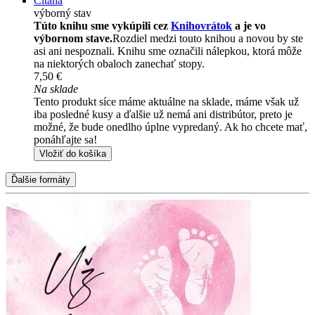
Čítaná
výborný stav
Túto knihu sme vykúpili cez
Knihovrátok
a je vo
výbornom stave.
Rozdiel medzi touto knihou a novou by ste
asi ani nespoznali. Knihu sme označili nálepkou, ktorá môže
na niektorých obaloch zanechať stopy.
7,50 €
Na sklade
Tento produkt síce máme aktuálne na sklade, máme však už
iba posledné kusy a ďalšie už nemá ani distribútor, preto je
možné, že bude onedlho úplne vypredaný. Ak ho chcete mať,
ponáhľajte sa!
Vložiť do košíka
Ďalšie formáty