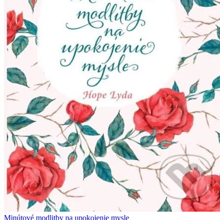
Minútové modlitby na upokojenie mysle