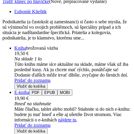
Trafiť klinec po hlavičke
(Nové, prepracované vydanie)
Ľubomír Klieštik
Podnikatelia (a častokrát aj zamestnanci) si často o sebe myslia, že
sú výnimoční vo svojich problémoch, sú špeciálny prípad a ich
situácia je nadštandardne špecifická. Priatelia a kolegovia,
podnikatelia, je to klamstvo, ktorému sme...
Kniha
brožovaná väzba
19,50 €
Na sklade 1 ks
Túto knihu máme síce aktuálne na sklade, máme však už iba
posledné kusy. Ak ju chcete mať rýchlo, ponáhľajte sa!
Dodanie ďalších môže trvať dlhšie, zvyčajne do šiestich dní.
Pridať do zoznamu
Vložiť do košíka
E-kniha
PDF
EPUB
MOBI
19,90 €
Ihneď na stiahnutie
Máte čítačku, tablet alebo mobil? Stiahnite si do nich e-knihu:
budete ju mať hneď a ešte aj ušetríte život stromom. Viac
informácii o e-knihách
nájdete tu
.
Pridať do zoznamu
Vložiť do košíka