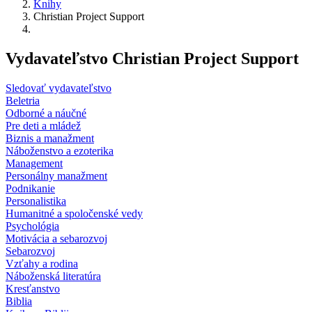
Knihy
Christian Project Support
Vydavateľstvo Christian Project Support
Sledovať vydavateľstvo
Beletria
Odborné a náučné
Pre deti a mládež
Biznis a manažment
Náboženstvo a ezoterika
Management
Personálny manažment
Podnikanie
Personalistika
Humanitné a spoločenské vedy
Psychológia
Motivácia a sebarozvoj
Sebarozvoj
Vzťahy a rodina
Náboženská literatúra
Kresťanstvo
Biblia