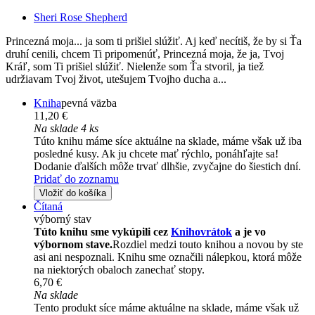
Sheri Rose Shepherd
Princezná moja... ja som ti prišiel slúžiť. Aj keď necítiš, že by si Ťa
druhí cenili, chcem Ti pripomenúť, Princezná moja, že ja, Tvoj
Kráľ, som Ti prišiel slúžiť. Nielenže som Ťa stvoril, ja tiež
udržiavam Tvoj život, utešujem Tvojho ducha a...
Kniha
pevná väzba
11,20 €
Na sklade 4 ks
Túto knihu máme síce aktuálne na sklade, máme však už iba
posledné kusy. Ak ju chcete mať rýchlo, ponáhľajte sa!
Dodanie ďalších môže trvať dlhšie, zvyčajne do šiestich dní.
Pridať do zoznamu
Vložiť do košíka
Čítaná
výborný stav
Túto knihu sme vykúpili cez
Knihovrátok
a je vo
výbornom stave.
Rozdiel medzi touto knihou a novou by ste
asi ani nespoznali. Knihu sme označili nálepkou, ktorá môže
na niektorých obaloch zanechať stopy.
6,70 €
Na sklade
Tento produkt síce máme aktuálne na sklade, máme však už