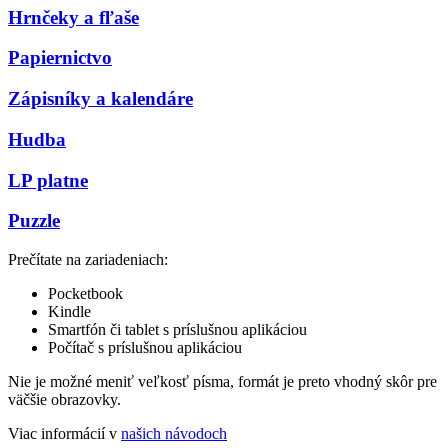
Hrnčeky a fľaše
Papiernictvo
Zápisníky a kalendáre
Hudba
LP platne
Puzzle
Prečítate na zariadeniach:
Pocketbook
Kindle
Smartfón či tablet s príslušnou aplikáciou
Počítač s príslušnou aplikáciou
Nie je možné meniť veľkosť písma, formát je preto vhodný skôr pre
väčšie obrazovky.
Viac informácií v
našich návodoch