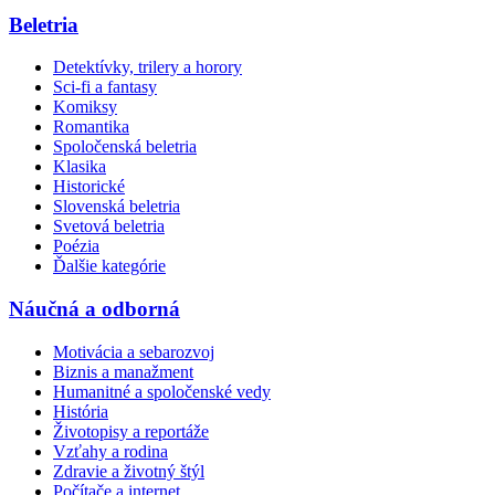
Beletria
Detektívky, trilery a horory
Sci-fi a fantasy
Komiksy
Romantika
Spoločenská beletria
Klasika
Historické
Slovenská beletria
Svetová beletria
Poézia
Ďalšie kategórie
Náučná a odborná
Motivácia a sebarozvoj
Biznis a manažment
Humanitné a spoločenské vedy
História
Životopisy a reportáže
Vzťahy a rodina
Zdravie a životný štýl
Počítače a internet