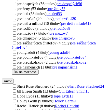
pre dospelých (56 titulov)
pre dospelých
56
pre ženy (53 titulov)
pre ženy
53
pre deti (53 titulov)
pre deti
53
pre dievčatá (20 titulov)
pre dievčatá
20
pre deti a mládež (18 titulov)
pre deti a mládež
18
pre rodičov (8 titulov)
pre rodičov
8
pre mužov (7 titulov)
pre mužov
7
pre chlapcov (5 titulov)
pre chlapcov
5
pre začínajúcich čitateľov (4 tituly)
pre začínajúcich
čitateľov
4
young adult (4 tituly)
young adult
4
pre podnikateľov (4 tituly)
pre podnikateľov
4
pre predškolákov (2 tituly)
pre predškolákov
2
pre najmenších (1 titul)
pre najmenších
1
Ďalšie možnosti
Autor
Sheri Rose Shepherd (24 titulov)
Sheri Rose Shepherd
24
Jill Eileen Smith (13 titulov)
Jill Eileen Smith
13
Hope Lyda (11 titulov)
Hope Lyda
11
Holley Gerth (9 titulov)
Holley Gerth
9
Rachel Hauck (8 titulov)
Rachel Hauck
8