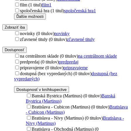
film (1 titul)
film
1
spoločenská hra (1 titul)
spoločenská hra
1
Ďalšie možnosti
Zobraziť iba
novinky (0 titulov)
novinky
zľavnené tituly (0 titulov)
zľavnené tituly
Dostupnosť
na centrálnom sklade (0 titulov)
na centrálnom sklade
predpredaj (0 titulov)
predpredaj
pripravujeme (0 titulov)
pripravujeme
dostupná (bez vypredaných) (0 titulov)
dostupná (bez
vypredaných)
Dostupnosť v kníhkupectve
Banská Bystrica (Martinus) (0 titulov)
Banská
Bystrica (Martinus)
Bratislava - Cubicon (Martinus) (0 titulov)
Bratislava
- Cubicon (Martinus)
Bratislava - Nivy (Martinus) (0 titulov)
Bratislava -
Nivy (Martinus)
Bratislava - Obchodná (Martinus) (0