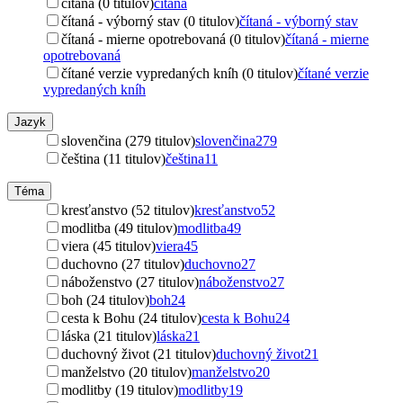
čítaná (0 titulov)
čítaná
čítaná - výborný stav (0 titulov)
čítaná - výborný stav
čítaná - mierne opotrebovaná (0 titulov)
čítaná - mierne
opotrebovaná
čítané verzie vypredaných kníh (0 titulov)
čítané verzie
vypredaných kníh
Jazyk
slovenčina (279 titulov)
slovenčina
279
čeština (11 titulov)
čeština
11
Téma
kresťanstvo (52 titulov)
kresťanstvo
52
modlitba (49 titulov)
modlitba
49
viera (45 titulov)
viera
45
duchovno (27 titulov)
duchovno
27
náboženstvo (27 titulov)
náboženstvo
27
boh (24 titulov)
boh
24
cesta k Bohu (24 titulov)
cesta k Bohu
24
láska (21 titulov)
láska
21
duchovný život (21 titulov)
duchovný život
21
manželstvo (20 titulov)
manželstvo
20
modlitby (19 titulov)
modlitby
19