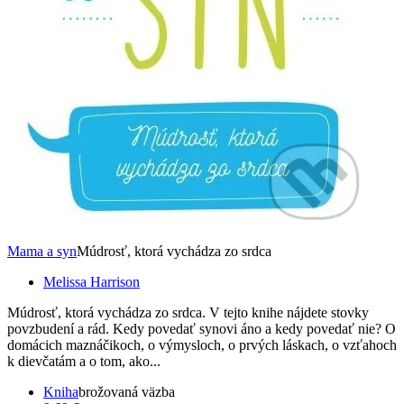
Mama a syn
Múdrosť, ktorá vychádza zo srdca
Melissa Harrison
Múdrosť, ktorá vychádza zo srdca. V tejto knihe nájdete stovky
povzbudení a rád. Kedy povedať synovi áno a kedy povedať nie? O
domácich maznáčikoch, o výmysloch, o prvých láskach, o vzťahoch
k dievčatám a o tom, ako...
Kniha
brožovaná väzba