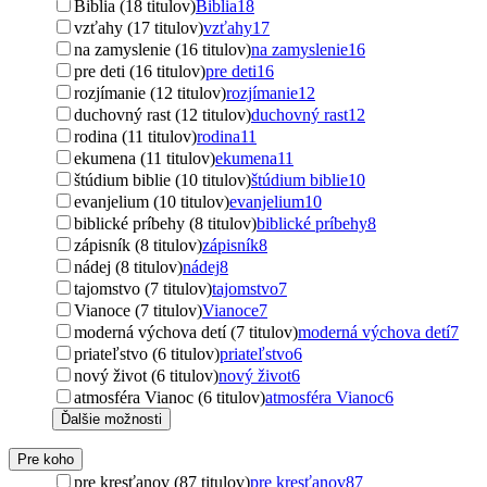
Biblia (18 titulov)
Biblia
18
vzťahy (17 titulov)
vzťahy
17
na zamyslenie (16 titulov)
na zamyslenie
16
pre deti (16 titulov)
pre deti
16
rozjímanie (12 titulov)
rozjímanie
12
duchovný rast (12 titulov)
duchovný rast
12
rodina (11 titulov)
rodina
11
ekumena (11 titulov)
ekumena
11
štúdium biblie (10 titulov)
štúdium biblie
10
evanjelium (10 titulov)
evanjelium
10
biblické príbehy (8 titulov)
biblické príbehy
8
zápisník (8 titulov)
zápisník
8
nádej (8 titulov)
nádej
8
tajomstvo (7 titulov)
tajomstvo
7
Vianoce (7 titulov)
Vianoce
7
moderná výchova detí (7 titulov)
moderná výchova detí
7
priateľstvo (6 titulov)
priateľstvo
6
nový život (6 titulov)
nový život
6
atmosféra Vianoc (6 titulov)
atmosféra Vianoc
6
Ďalšie možnosti
Pre koho
pre kresťanov (87 titulov)
pre kresťanov
87