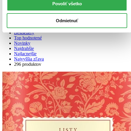
Povoliť všetko
Zoradiť
Odmietnuť
Bestsellery
Top hodnotené
Novinky
Najdrahšie
Najlacnejšie
Najvyššia zľava
296 produktov