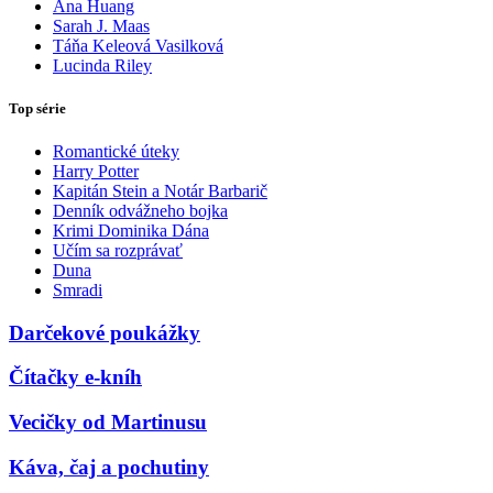
Ana Huang
Sarah J. Maas
Táňa Keleová Vasilková
Lucinda Riley
Top série
Romantické úteky
Harry Potter
Kapitán Stein a Notár Barbarič
Denník odvážneho bojka
Krimi Dominika Dána
Učím sa rozprávať
Duna
Smradi
Darčekové poukážky
Čítačky e-kníh
Vecičky od Martinusu
Káva, čaj a pochutiny