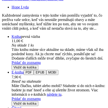
Hope Lyda
Každodenné zamyslenia v tejto knihe vám pomôžu vyjadriť to, čo
prežíva vaše srdce, keď vás neustále premáhajú obavy a máte
ustráchané myšlienky, keď túžite len po tom, aby ste vo svojom
vnútri cítili pokoj, a keď vám už nestačia slová na to, aby ste...
Kniha
pevná väzba
11,00 €
Na sklade 1 ks
Túto knihu máme síce aktuálne na sklade, máme však už iba
posledné kusy. Ak ju chcete mať rýchlo, ponáhľajte sa!
Dodanie ďalších môže trvať dlhšie, zvyčajne do šiestich dní.
Pridať do zoznamu
Vložiť do košíka
E-kniha
PDF
EPUB
MOBI
7,90 €
Ihneď na stiahnutie
Máte čítačku, tablet alebo mobil? Stiahnite si do nich e-knihu:
budete ju mať hneď a ešte aj ušetríte život stromom. Viac
informácii o e-knihách
nájdete tu
.
Pridať do zoznamu
Vložiť do košíka