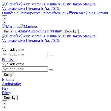
Doručenie
Kníhkupectvá
Knihovrátok
Poukážky
Knižný blog
Kontakt
E-knihy
Audioknihy
Hry
Filmy
Knihy
Doplnky
Vyhľadávanie
Prihlásiť
Vyhľadávanie
Knihy
E-knihy
Audioknihy
Hry
Filmy
Doplnky