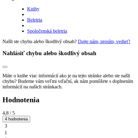
Knihy
Beletria
Spoločenská beletria
Našli ste chybu alebo škodlivý obsah?
Dajte nám, prosím, vedieť!
Nahlásiť chybu alebo škodlivý obsah
Máte o knihe viac informácií ako je na tejto stránke alebo ste našli
chybu? Budeme vám veľmi vďační, ak nám pomôžete s doplnením
informácií na našich stránkach.
Hodnotenia
4,8
/ 5
4 hodnotenia
3
1