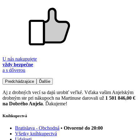
U nás nakupujete
vždy bezpečne
a s dôverou
Predchádzajúce
Ďalšie
Aj z drobných vecí sa dajú urobiť veľké. Vďaka vašim Anjelským
drobným ste pri nákupoch na Martinuse darovali už
1 501 846,00 €
na Dobrého Anjela
. Ďakujeme!
Kníhkupectvá
Bratislava - Obchodná
• Otvorené do 20:00
Všetky kníhkupectvá
Udalosti