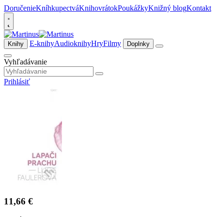
Doručenie
Kníhkupectvá
Knihovrátok
Poukážky
Knižný blog
Kontakt
E-knihy
Audioknihy
Hry
Filmy
Knihy
Doplnky
Vyhľadávanie
Prihlásiť
11,66 €