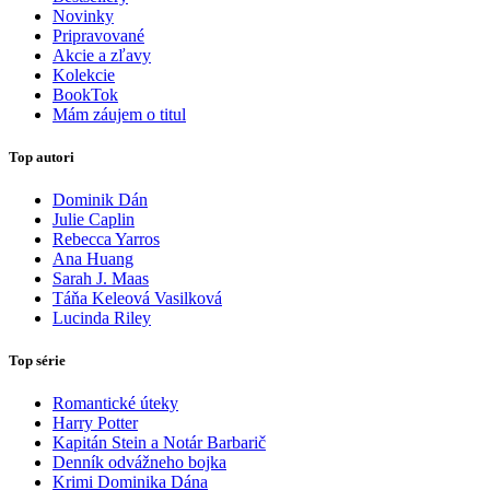
Novinky
Pripravované
Akcie a zľavy
Kolekcie
BookTok
Mám záujem o titul
Top autori
Dominik Dán
Julie Caplin
Rebecca Yarros
Ana Huang
Sarah J. Maas
Táňa Keleová Vasilková
Lucinda Riley
Top série
Romantické úteky
Harry Potter
Kapitán Stein a Notár Barbarič
Denník odvážneho bojka
Krimi Dominika Dána