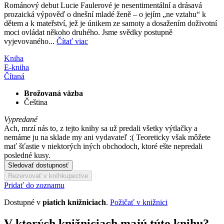
Románový debut Lucie Faulerové je nesentimentální a drásavá
prozaická výpověď o dnešní mladé ženě – o jejím „ne vztahu“ k
dětem a k mateřství, jež je únikem ze samoty a dosažením doživotní
moci ovládat někoho druhého. Jsme svědky postupně
vyjevovaného...
Čítať viac
Kniha
E-kniha
Čítaná
Brožovaná väzba
Čeština
Vypredané
Ach, mrzí nás to, z tejto knihy sa už predali všetky výtlačky a
nemáme ju na sklade my ani vydavateľ :( Teoreticky však môžete
mať šťastie v niektorých iných obchodoch, ktoré ešte nepredali
posledné kusy.
Sledovať dostupnosť
Rezervovať v kníhkupectve
Pridať do zoznamu
Dostupné v
piatich knižniciach
.
Požičať v knižnici
V ktorých knižniciach majú túto knihu?