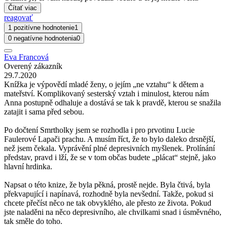
Čítať viac
reagovať
1 pozitívne hodnotenie
1
0 negatívne hodnotenia
0
Eva Francová
Overený zákazník
29.7.2020
Knížka je výpovědí mladé ženy, o jejím „ne vztahu“ k dětem a
mateřství. Komplikovaný sesterský vztah i minulost, kterou nám
Anna postupně odhaluje a dostává se tak k pravdě, kterou se snažila
zatajit i sama před sebou.
Po dočtení Smrtholky jsem se rozhodla i pro prvotinu Lucie
Faulerové Lapači prachu. A musím říct, že to bylo daleko drsnější,
než jsem čekala. Vyprávění plné depresivních myšlenek. Prolínání
představ, pravd i lží, že se v tom občas budete „plácat“ stejně, jako
hlavní hrdinka.
Napsat o této knize, že byla pěkná, prostě nejde. Byla čtivá, byla
překvapující i napínavá, rozhodně byla nevšední. Takže, pokud si
chcete přečíst něco ne tak obvyklého, ale přesto ze života. Pokud
jste naladěni na něco depresivního, ale chvilkami snad i úsměvného,
tak směle do toho.