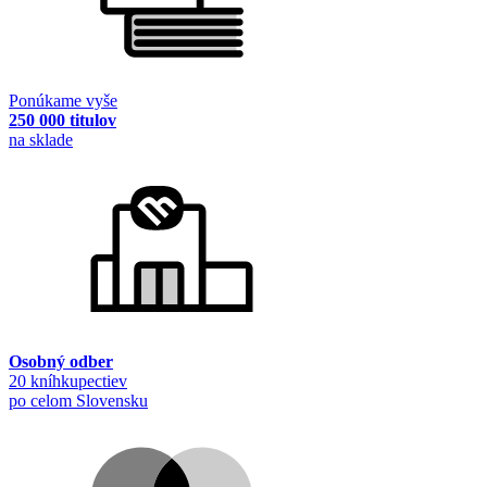
Ponúkame vyše
250 000 titulov
na sklade
Osobný odber
20 kníhkupectiev
po celom Slovensku