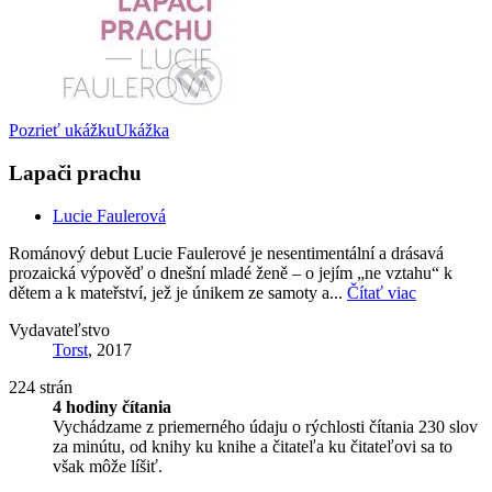
Pozrieť ukážku
Ukážka
Lapači prachu
Lucie Faulerová
Románový debut Lucie Faulerové je nesentimentální a drásavá
prozaická výpověď o dnešní mladé ženě – o jejím „ne vztahu“ k
dětem a k mateřství, jež je únikem ze samoty a...
Čítať viac
Vydavateľstvo
Torst
, 2017
224 strán
4 hodiny čítania
Vychádzame z priemerného údaju o rýchlosti čítania 230 slov
za minútu, od knihy ku knihe a čitateľa ku čitateľovi sa to
však môže líšiť.