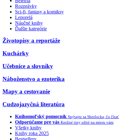
Beletria
Rozprávky
Sci-fi, fantasy a komiksy
Leporelá
Náučné knihy
Ďalšie kategórie
Životopisy a reportáže
Kuchárky
Učebnice a slovníky
Náboženstvo a ezoterika
Mapy a cestovanie
Cudzojazyčná literatúra
Knihomoľský pomocník
Spýtajte sa Sherlocka, čo čítať
Odporúčame pre vás
Knižné tipy ušité na mieru vám
Všetky knihy
Knihy roka 2025
Bestsellery