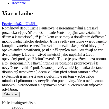
Recenzie
Viac o knihe
Pozrieť ukážku
Ukážka
Románový debut Lucie Faulerové je nesentimentální a drásavá
prozaická výpověď o dnešní mladé ženě – o jejím „ne vztahu“ k
dětem a k mateřství, jež je únikem ze samoty a dosažením doživotní
moci ovládat někoho druhého. Jsme svědky postupně vyjevovaného
komplikovaného sesterského vztahu, mezilidské poziční bitvy plné
opakovaných prostředků, pastí a nášlapných min. Střetávají se zde
dva přístupy k životu – život mateřský jako naplnění a život
opevněný proti „vetřelcům“ zvenčí. To, co je považováno za normu,
a to „nenormální“. Hlavní hrdinka se postupně propracovává k
nevyřčené a vnitřně potlačované pravdě, za níž její matka dostane
dlouholetý trest vězení, dcera v útěku před sebou samou a před
skutečností ji nenavštěvuje a deformuje při tom v sobě celou
minulost i přítomnost v nevyřčeném pocitu viny. Jde o nelíbeznou,
hlubokou, věrohodnou a napínavou prózu, v otevřenosti výpovědi
odvážnou.
Čítať viac
Naše katalógové číslo
295065