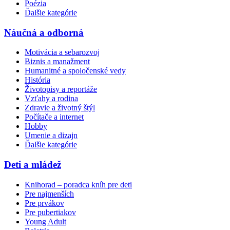
Poézia
Ďalšie kategórie
Náučná a odborná
Motivácia a sebarozvoj
Biznis a manažment
Humanitné a spoločenské vedy
História
Životopisy a reportáže
Vzťahy a rodina
Zdravie a životný štýl
Počítače a internet
Hobby
Umenie a dizajn
Ďalšie kategórie
Deti a mládež
Knihorad – poradca kníh pre deti
Pre najmenších
Pre prvákov
Pre pubertiakov
Young Adult