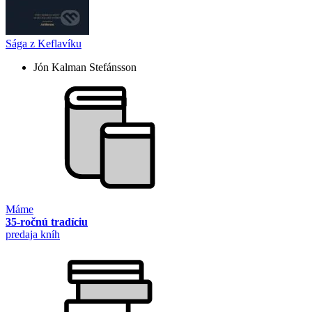
Sága z Keflavíku
Jón Kalman Stefánsson
Máme
35-ročnú tradíciu
predaja kníh