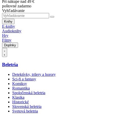
Pri nákupe nad 49 €
poštovné zadarmo
Vyhľadávanie
Knihy
E-knihy
Audioknihy
Hry
Filmy
Doplnky
Beletria
Detektívky, trilery a horory
Sci-fi a fantasy
Komiksy
Romantika
Spoločenská beletria
Klasika
Historické
Slovenská beletria
Svetová beletria