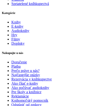
Spriatelené kníhkupectvá
Kategórie
Knihy
E-knihy
Audioknihy
Hry
Filmy
Doplnky
Nakupujte u nás
Doručenie
Platba
Prečo práve u nás?
Najčastejšie otázky
Rezervácia v kníhkupectve
Ako čítať e-knihy
Ako počúvať audioknihy
Pre školy a knižnice
Reklamácie
Knihomoľský pomocník
Odstúpiť od zmluvy