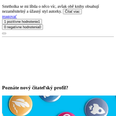
Smrtholka se mi líbila o něco víc, avšak obě knihy obsahují
nezaměnitelný a úžasný styl autorky.
Čítať viac
reagovať
1 pozitívne hodnotenie
1
0 negatívne hodnotenia
0
Poznáte nový čitateľský profil?