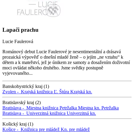
Lapači prachu
Lucie Faulerová
Románový debut Lucie Faulerové je nesentimentální a drásavá
prozaická výpověď o dnešní mladé ženě – o jejím „ne vztahu“ k
dětem a k mateřství, jež je únikem ze samoty a dosažením doživotní
moci ovládat někoho druhého. Jsme svědky postupně
vyjevovaného...
Banskobystrický kraj (1)
Zvolen -
Krajská knižnica Ľ. Štúra
Krajská kn.
Bratislavský kraj (2)
Bratislava -
Miestna knižnica Petržalka
Miestna kn. Petržalka
Bratislava -
Univerzitná knižnica
Univerzitná kn.
Košický kraj (1)
Košice -
Knižnica pre mládež
Kn. pre mládež