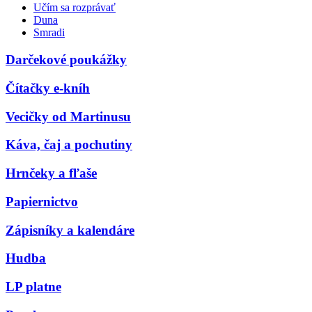
Učím sa rozprávať
Duna
Smradi
Darčekové poukážky
Čítačky e-kníh
Vecičky od Martinusu
Káva, čaj a pochutiny
Hrnčeky a fľaše
Papiernictvo
Zápisníky a kalendáre
Hudba
LP platne