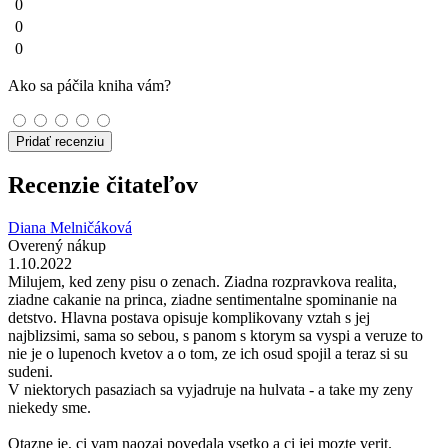
0
0
0
Ako sa páčila kniha vám?
Pridať recenziu
Recenzie čitateľov
Diana Melničáková
Overený nákup
1.10.2022
Milujem, ked zeny pisu o zenach. Ziadna rozpravkova realita,
ziadne cakanie na princa, ziadne sentimentalne spominanie na
detstvo. Hlavna postava opisuje komplikovany vztah s jej
najblizsimi, sama so sebou, s panom s ktorym sa vyspi a veruze to
nie je o lupenoch kvetov a o tom, ze ich osud spojil a teraz si su
sudeni.
V niektorych pasaziach sa vyjadruje na hulvata - a take my zeny
niekedy sme.
Otazne je, ci vam naozaj povedala vsetko a ci jej mozte verit.