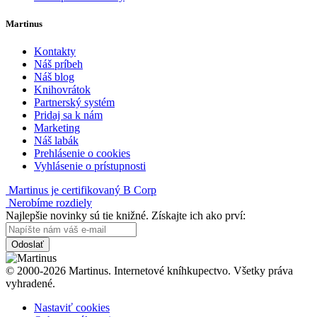
Martinus
Kontakty
Náš príbeh
Náš blog
Knihovrátok
Partnerský systém
Pridaj sa k nám
Marketing
Náš labák
Prehlásenie o cookies
Vyhlásenie o prístupnosti
Martinus je certifikovaný B Corp
Nerobíme rozdiely
Najlepšie novinky sú tie knižné. Získajte ich ako prví:
Odoslať
© 2000-2026 Martinus. Internetové kníhkupectvo. Všetky práva
vyhradené.
Nastaviť cookies