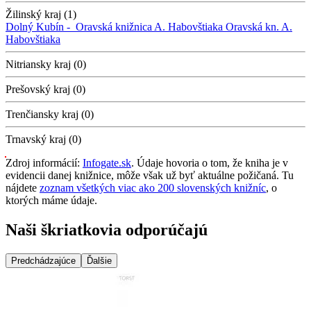
Žilinský kraj (1)
Dolný Kubín -
Oravská knižnica A. Habovštiaka
Oravská kn. A.
Habovštiaka
Nitriansky kraj (0)
Prešovský kraj (0)
Trenčiansky kraj (0)
Trnavský kraj (0)
Zdroj informácií:
Infogate.sk
. Údaje hovoria o tom, že kniha je v
evidencii danej knižnice, môže však už byť aktuálne požičaná. Tu
nájdete
zoznam všetkých viac ako 200 slovenských knižníc
, o
ktorých máme údaje.
Naši škriatkovia odporúčajú
Predchádzajúce
Ďalšie