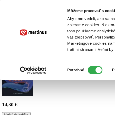
Doručenie
Kníhkupectvá
Knihovrátok
Poukážky
Knižný blog
Kontakt
Môžeme pracovať s cooki
Aby sme vedeli, ako sa na 
zbierame cookies. Niektor
E-knihy
Audioknihy
Hry
Filmy
Knihy
Doplnky
toho používame analytické
vás zlepšovať. Personaliz
Vyhľadávanie
Marketingové cookies nám 
tretími stranami. Veľmi b
Prihlásiť
Výber
Potrebné
P
súhlasu
14,30 €
Vložiť do košíka