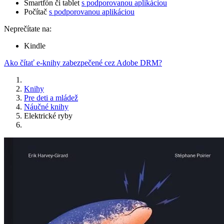
Smartfón či tablet
s podporovanou aplikáciou
Počítač
s podporovanou aplikáciou
Neprečítate na:
Kindle
Ako čítať e-knihy zabezpečené cez Adobe DRM?
Knihy
Pre deti a mládež
Náučné knihy
Elektrické ryby