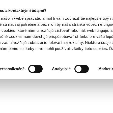
es a kontaktnými údajmi?
našom webe správate, a mohli vám zobraziť tie najlepšie tipy n
é sú naozaj potrebné a bez nich by naša stránka vôbec nefung
 cookies, ktoré nám umožňujú zisťovať, ako náš web funguje, a 
ačné cookies nám dovoľujú prispôsobovať stránku pre vašu lepši
zas umožňujú zobrazenie relevantnej reklamy. Niektoré údaje z
y nám pomohlo, keby sme mohli používať všetky tieto cookies. 
ersonalizačné
Analytické
Marketi