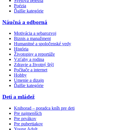
Svetová beletria
Poézia
Ďalšie kategórie
Náučná a odborná
Motivácia a sebarozvoj
Biznis a manažment
Humanitné a spoločenské vedy
História
Životopisy a reportáže
Vzťahy a rodina
Zdravie a životný štýl
Počítače a internet
Hobby
Umenie a dizajn
Ďalšie kategórie
Deti a mládež
Knihorad – poradca kníh pre deti
Pre najmenších
Pre prvákov
Pre pubertiakov
Young Adult