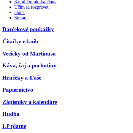
Krimi Dominika Dána
Učím sa rozprávať
Duna
Smradi
Darčekové poukážky
Čítačky e-kníh
Vecičky od Martinusu
Káva, čaj a pochutiny
Hrnčeky a fľaše
Papiernictvo
Zápisníky a kalendáre
Hudba
LP platne