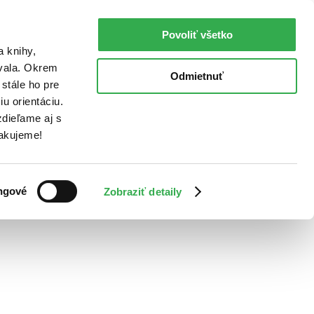
Povoliť všetko
a knihy,
ovala. Okrem
Odmietnuť
stále ho pre
u orientáciu.
dieľame aj s
Ďakujeme!
ngové
Zobraziť detaily