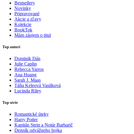
Bestsellery
Novinky
Pripravované
Akcie a zľavy
Kolekcie
BookTok
Mám záujem o titul
Top autori
Dominik Dán
Julie Caplin
Rebecca Yarros
Ana Huang
Sarah J. Maas
Táňa Keleová Vasilková
Lucinda Riley
Top série
Romantické úteky
Harry Potter
Kapitán Stein a Notár Barbarič
Denník odvážneho bojka