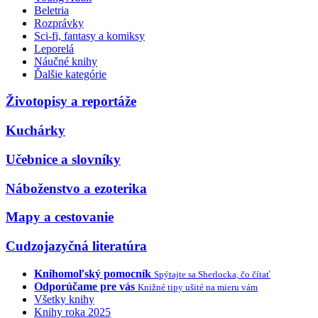
Beletria
Rozprávky
Sci-fi, fantasy a komiksy
Leporelá
Náučné knihy
Ďalšie kategórie
Životopisy a reportáže
Kuchárky
Učebnice a slovníky
Náboženstvo a ezoterika
Mapy a cestovanie
Cudzojazyčná literatúra
Knihomoľský pomocník
Spýtajte sa Sherlocka, čo čítať
Odporúčame pre vás
Knižné tipy ušité na mieru vám
Všetky knihy
Knihy roka 2025