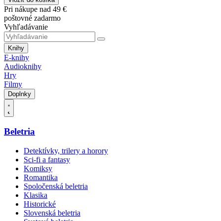
Pri nákupe nad 49 €
poštovné zadarmo
Vyhľadávanie
Knihy
E-knihy
Audioknihy
Hry
Filmy
Doplnky
Beletria
Detektívky, trilery a horory
Sci-fi a fantasy
Komiksy
Romantika
Spoločenská beletria
Klasika
Historické
Slovenská beletria