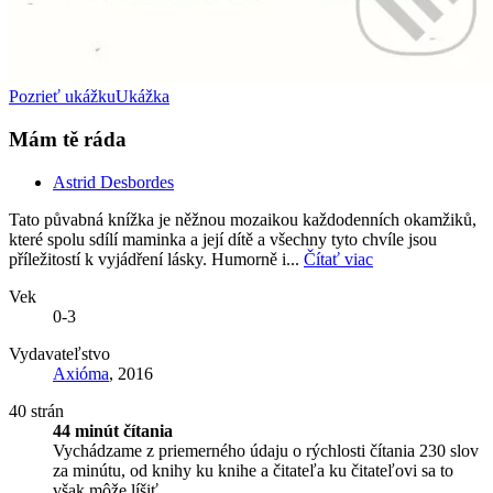
Pozrieť ukážku
Ukážka
Mám tě ráda
Astrid Desbordes
Tato půvabná knížka je něžnou mozaikou každodenních okamžiků,
které spolu sdílí maminka a její dítě a všechny tyto chvíle jsou
příležitostí k vyjádření lásky. Humorně i...
Čítať viac
Vek
0-3
Vydavateľstvo
Axióma
, 2016
40 strán
44 minút čítania
Vychádzame z priemerného údaju o rýchlosti čítania 230 slov
za minútu, od knihy ku knihe a čitateľa ku čitateľovi sa to
však môže líšiť.