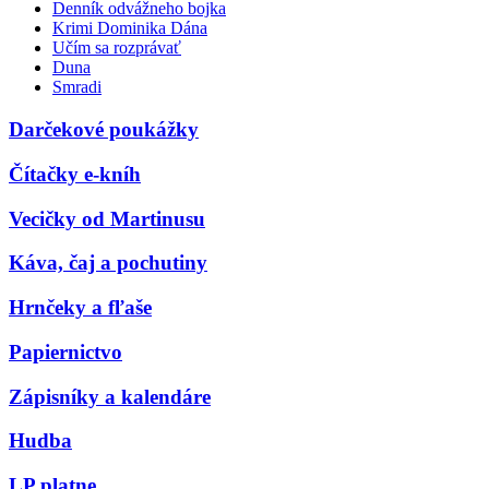
Denník odvážneho bojka
Krimi Dominika Dána
Učím sa rozprávať
Duna
Smradi
Darčekové poukážky
Čítačky e-kníh
Vecičky od Martinusu
Káva, čaj a pochutiny
Hrnčeky a fľaše
Papiernictvo
Zápisníky a kalendáre
Hudba
LP platne