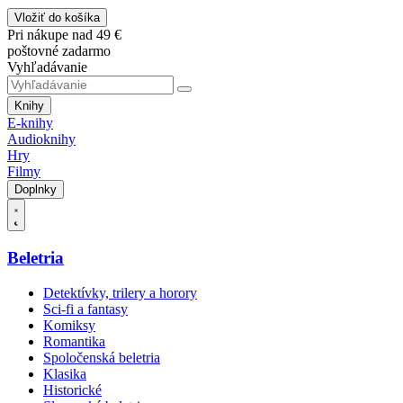
Vložiť do košíka
Pri nákupe nad 49 €
poštovné zadarmo
Vyhľadávanie
Knihy
E-knihy
Audioknihy
Hry
Filmy
Doplnky
Beletria
Detektívky, trilery a horory
Sci-fi a fantasy
Komiksy
Romantika
Spoločenská beletria
Klasika
Historické