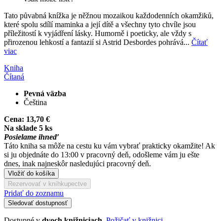
Tato půvabná knížka je něžnou mozaikou každodenních okamžiků,
které spolu sdílí maminka a její dítě a všechny tyto chvíle jsou
příležitostí k vyjádření lásky. Humorně i poeticky, ale vždy s
přirozenou lehkostí a fantazií si Astrid Desbordes pohrává...
Čítať
viac
Kniha
Čítaná
Pevná väzba
Čeština
Cena:
13,70 €
Na sklade 5 ks
Posielame ihneď
Táto kniha sa môže na cestu ku vám vybrať prakticky okamžite! Ak
si ju objednáte do 13:00 v pracovný deň, odošleme vám ju ešte
dnes, inak najneskôr nasledujúci pracovný deň.
Vložiť do košíka
Rezervovať v kníhkupectve
Pridať do zoznamu
Sledovať dostupnosť
Dostupné v
dvoch knižniciach
.
Požičať v knižnici