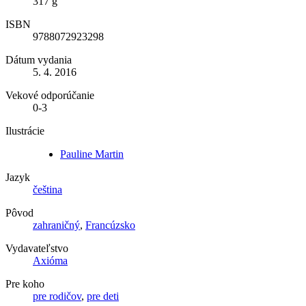
317 g
ISBN
9788072923298
Dátum vydania
5. 4. 2016
Vekové odporúčanie
0-3
Ilustrácie
Pauline Martin
Jazyk
čeština
Pôvod
zahraničný
,
Francúzsko
Vydavateľstvo
Axióma
Pre koho
pre rodičov
,
pre deti