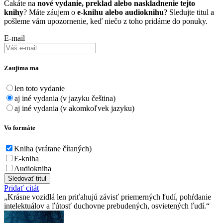
Čakáte na
nové vydanie, preklad alebo naskladnenie tejto
knihy
? Máte záujem o
e-knihu alebo audioknihu
? Sledujte titul a
pošleme vám upozornenie, keď niečo z toho pridáme do ponuky.
E-mail
Zaujíma ma
len toto vydanie
aj iné vydania (v jazyku čeština)
aj iné vydania (v akomkoľvek jazyku)
Vo formáte
Kniha (vrátane čítaných)
E-kniha
Audiokniha
Sledovať titul
Pridať citát
Krásne vozidlá len priťahujú závisť priemerných ľudí, pohŕdanie
intelektuálov a ľútosť duchovne prebudených, osvietených ľudí.