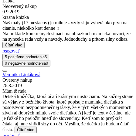
Labka
Neoverený nákup
9.9.2019
krasna knizka
Náš maly (17 mesiacov) ju miluje - vzdy si ju vyberá ako prvu na
citanie, niekolko krat denne :)
Na priklade konkretnych situacii na obrazkoch mamicka hovori, ze
na synceka rada vzdy a navzdy. Jednoduchy a pritom silny odkaz
Čítať viac
reagovať
5 pozitívne hodnotenia
5
0 negatívne hodnotenia
0
Veronika Liptáková
Overený nákup
26.8.2019
Mám tě ráda
Detská knižôčka, ktorá očarí krásnymi ilustráciami. Na každej strane
sú výjavy z bežného života, ktoré popisuje maminka dieťatku s
posolstvom bezpodmienečnej lásky, že v tých všetkých momentoch
zlých aj dobrých miluje svoje dieťatko. Aj keď je text v češtine, nie
je ťažké ho preložiť hneď do slovenčiny. Keď som to prvýkrát
čítala, aj mne vhŕkli slzy do očí. Myslím, že dcérku ju budem čítať
často.
Čítať viac
reagovať