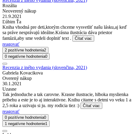
Recenzia z iného vydania (slovenčina, 2021)
Rozália
Neoverený nákup
21.9.2021
Ľúbim Ťa
Kniha vhodná pre deti,ktorým chceme vysvetliť našu lásku,aj keď
sa práve nesprávajú ideálne.Krásna ilustrácia dáva priestor
fantázii,aby sme vedeli doplniť text .
Čítať viac
reagovať
2 pozitívne hodnotenia
2
0 negatívne hodnotenia
0
Recenzia z iného vydania (slovenčina, 2021)
Gabriela Kovacikova
Overený nákup
30.1.2021
Uzasne
Tak jednoduche a tak carovne. Krasne ilustracie, hlboka myslienka
pribehu a este je to aj interaktivne. Knihu citame s detmi vo veku 1 a
2,5 roka a uzivaju si ju. my rodicia tiez :)
Čítať viac
reagovať
0 pozitívne hodnotenia
0
1 negatívne hodnotenie
1