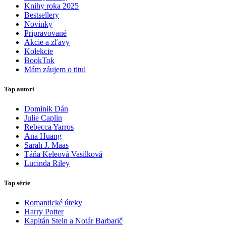
Knihy roka 2025
Bestsellery
Novinky
Pripravované
Akcie a zľavy
Kolekcie
BookTok
Mám záujem o titul
Top autori
Dominik Dán
Julie Caplin
Rebecca Yarros
Ana Huang
Sarah J. Maas
Táňa Keleová Vasilková
Lucinda Riley
Top série
Romantické úteky
Harry Potter
Kapitán Stein a Notár Barbarič