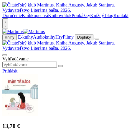
Doručenie
Kníhkupectvá
Knihovrátok
Poukážky
Knižný blog
Kontakt
E-knihy
Audioknihy
Hry
Filmy
Knihy
Doplnky
Vyhľadávanie
Prihlásiť
13,70 €