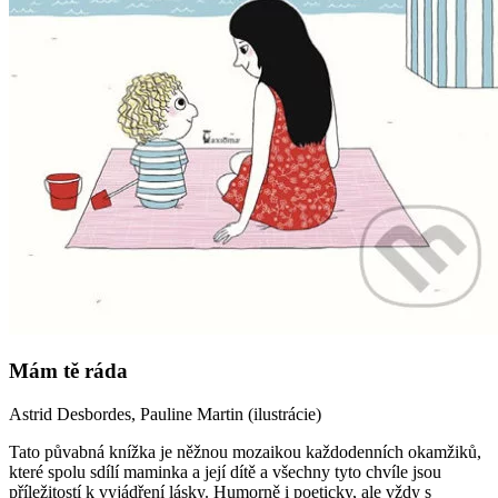
Mám tě ráda
Astrid Desbordes, Pauline Martin (ilustrácie)
Tato půvabná knížka je něžnou mozaikou každodenních okamžiků,
které spolu sdílí maminka a její dítě a všechny tyto chvíle jsou
příležitostí k vyjádření lásky. Humorně i poeticky, ale vždy s