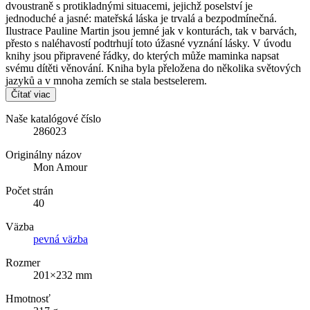
dvoustraně s protikladnými situacemi, jejichž poselství je
jednoduché a jasné: mateřská láska je trvalá a bezpodmínečná.
Ilustrace Pauline Martin jsou jemné jak v konturách, tak v barvách,
přesto s naléhavostí podtrhují toto úžasné vyznání lásky. V úvodu
knihy jsou připravené řádky, do kterých může maminka napsat
svému dítěti věnování. Kniha byla přeložena do několika světových
jazyků a v mnoha zemích se stala bestselerem.
Čítať viac
Naše katalógové číslo
286023
Originálny názov
Mon Amour
Počet strán
40
Väzba
pevná väzba
Rozmer
201×232 mm
Hmotnosť