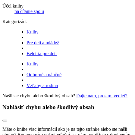
Účel knihy
na čítanie spolu
Kategorizácia
Knihy
Pre deti a mládež
Beletria pre deti
Knihy
Odborné a náučné
Vzťahy a rodina
Našli ste chybu alebo škodlivý obsah?
Dajte nám, prosím, vedieť!
Nahlásiť chybu alebo škodlivý obsah
Máte o knihe viac informácií ako je na tejto stránke alebo ste našli
chybu? Budeme vám veľmi vďační, ak nám pomôžete s doplnením