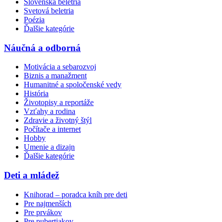
Slovenská beletria
Svetová beletria
Poézia
Ďalšie kategórie
Náučná a odborná
Motivácia a sebarozvoj
Biznis a manažment
Humanitné a spoločenské vedy
História
Životopisy a reportáže
Vzťahy a rodina
Zdravie a životný štýl
Počítače a internet
Hobby
Umenie a dizajn
Ďalšie kategórie
Deti a mládež
Knihorad – poradca kníh pre deti
Pre najmenších
Pre prvákov
Pre pubertiakov