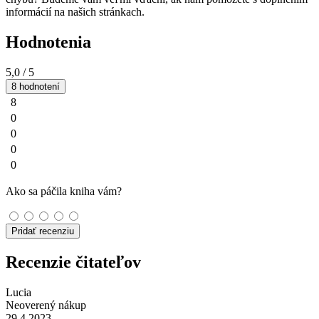
informácií na našich stránkach.
Hodnotenia
5,0
/ 5
8 hodnotení
8
0
0
0
0
Ako sa páčila kniha vám?
Pridať recenziu
Recenzie čitateľov
Lucia
Neoverený nákup
29.4.2023