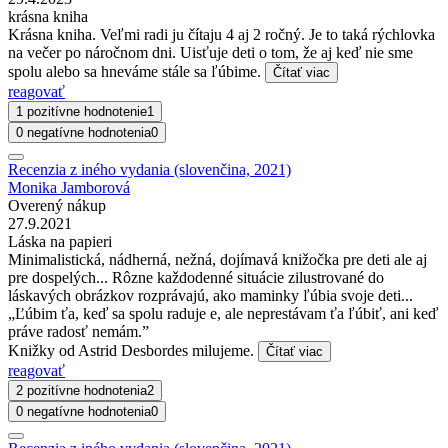
krásna kniha
Krásna kniha. Veľmi radi ju čítaju 4 aj 2 ročný. Je to taká rýchlovka
na večer po náročnom dni. Uisťuje deti o tom, že aj keď nie sme
spolu alebo sa hneváme stále sa ľúbime.
Čítať viac
reagovať
1 pozitívne hodnotenie
1
0 negatívne hodnotenia
0
Recenzia z iného vydania (slovenčina, 2021)
Monika Jamborová
Overený nákup
27.9.2021
Láska na papieri
Minimalistická, nádherná, nežná, dojímavá knižočka pre deti ale aj
pre dospelých... Rôzne každodenné situácie zilustrované do
láskavých obrázkov rozprávajú, ako maminky ľúbia svoje deti...
„Ľúbim ťa, keď sa spolu raduje e, ale neprestávam ťa ľúbiť, ani keď
práve radosť nemám.”
Knižky od Astrid Desbordes milujeme.
Čítať viac
reagovať
2 pozitívne hodnotenia
2
0 negatívne hodnotenia
0