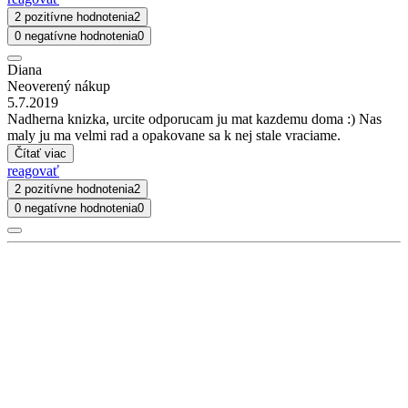
2 pozitívne hodnotenia
2
0 negatívne hodnotenia
0
Diana
Neoverený nákup
5.7.2019
Nadherna knizka, urcite odporucam ju mat kazdemu doma :) Nas
maly ju ma velmi rad a opakovane sa k nej stale vraciame.
Čítať viac
reagovať
2 pozitívne hodnotenia
2
0 negatívne hodnotenia
0