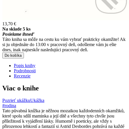
13,70 €
Na sklade 5 ks
Posielame ihneď
Táto kniha sa môže na cestu ku vám vybrať prakticky okamžite! Ak
si ju objednáte do 13:00 v pracovný deň, odošleme vám ju ešte
dnes, inak najneskôr nasledujúci pracovný deň.
Do košíka
Popis knihy
Podrobnosti
Recenzie
Viac o knihe
Pozrieť ukážku
Ukážka
#rodina
Tato půvabná knížka je něžnou mozaikou každodenních okamžiků,
které spolu sdílí maminka a její dítě a všechny tyto chvíle jsou
příležitostí k vyjádření lásky. Humorně i poeticky, ale vždy s
přirozenou lehkostí a fantazií si Astrid Desbordes pohrává na každé