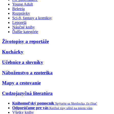
Young Adult
Beletria
Rozprávky
Sci-fi, fantasy a komiksy
Leporelá
Náučné knihy
Ďalšie kategórie
Životopisy a reportáže
Kuchárky
Učebnice a slovníky
Náboženstvo a ezoterika
Mapy a cestovanie
Cudzojazyčná literatúra
Knihomoľský pomocník
Spýtajte sa Sherlocka, čo čítať
Odporúčame pre vás
Knižné tipy ušité na mieru vám
Všetky knihy