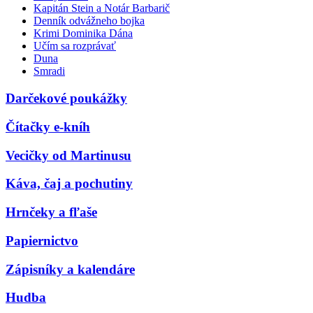
Kapitán Stein a Notár Barbarič
Denník odvážneho bojka
Krimi Dominika Dána
Učím sa rozprávať
Duna
Smradi
Darčekové poukážky
Čítačky e-kníh
Vecičky od Martinusu
Káva, čaj a pochutiny
Hrnčeky a fľaše
Papiernictvo
Zápisníky a kalendáre
Hudba