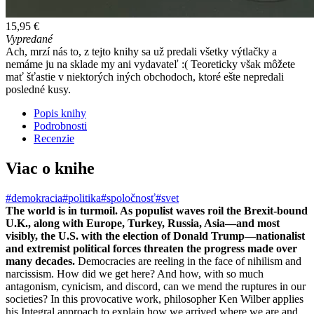
15,95 €
Vypredané
Ach, mrzí nás to, z tejto knihy sa už predali všetky výtlačky a
nemáme ju na sklade my ani vydavateľ :( Teoreticky však môžete
mať šťastie v niektorých iných obchodoch, ktoré ešte nepredali
posledné kusy.
Popis knihy
Podrobnosti
Recenzie
Viac o knihe
#demokracia
#politika
#spoločnosť
#svet
The world is in turmoil. As populist waves roil the Brexit-bound
U.K., along with Europe, Turkey, Russia, Asia—and most
visibly, the U.S. with the election of Donald Trump—nationalist
and extremist political forces threaten the progress made over
many decades.
Democracies are reeling in the face of nihilism and
narcissism. How did we get here? And how, with so much
antagonism, cynicism, and discord, can we mend the ruptures in our
societies? In this provocative work, philosopher Ken Wilber applies
his Integral approach to explain how we arrived where we are and