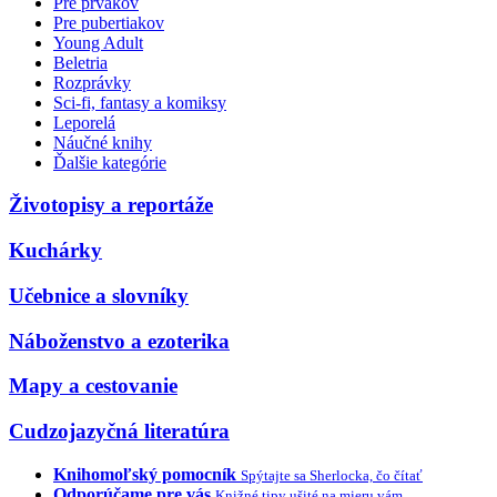
Pre prvákov
Pre pubertiakov
Young Adult
Beletria
Rozprávky
Sci-fi, fantasy a komiksy
Leporelá
Náučné knihy
Ďalšie kategórie
Životopisy a reportáže
Kuchárky
Učebnice a slovníky
Náboženstvo a ezoterika
Mapy a cestovanie
Cudzojazyčná literatúra
Knihomoľský pomocník
Spýtajte sa Sherlocka, čo čítať
Odporúčame pre vás
Knižné tipy ušité na mieru vám