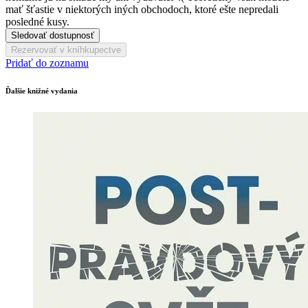
mať šťastie v niektorých iných obchodoch, ktoré ešte nepredali
posledné kusy.
Sledovať dostupnosť
Rezervovať v kníhkupectve
Pridať do zoznamu
Ďalšie knižné vydania