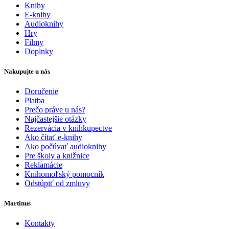
Knihy
E-knihy
Audioknihy
Hry
Filmy
Doplnky
Nakupujte u nás
Doručenie
Platba
Prečo práve u nás?
Najčastejšie otázky
Rezervácia v kníhkupectve
Ako čítať e-knihy
Ako počúvať audioknihy
Pre školy a knižnice
Reklamácie
Knihomoľský pomocník
Odstúpiť od zmluvy
Martinus
Kontakty