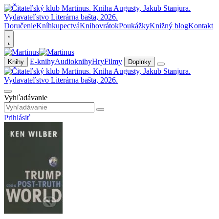
Doručenie
Kníhkupectvá
Knihovrátok
Poukážky
Knižný blog
Kontakt
E-knihy
Audioknihy
Hry
Filmy
Knihy
Doplnky
Vyhľadávanie
Prihlásiť