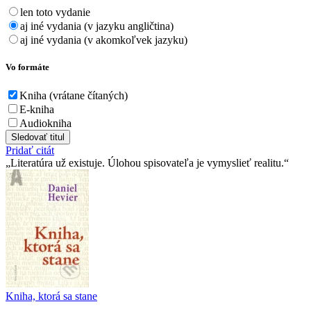
len toto vydanie
aj iné vydania (v jazyku angličtina)
aj iné vydania (v akomkoľvek jazyku)
Vo formáte
Kniha (vrátane čítaných)
E-kniha
Audiokniha
Sledovať titul
Pridať citát
Literatúra už existuje. Úlohou spisovateľa je vymyslieť realitu.
Kniha, ktorá sa stane