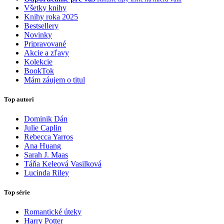
Všetky knihy
Knihy roka 2025
Bestsellery
Novinky
Pripravované
Akcie a zľavy
Kolekcie
BookTok
Mám záujem o titul
Top autori
Dominik Dán
Julie Caplin
Rebecca Yarros
Ana Huang
Sarah J. Maas
Táňa Keleová Vasilková
Lucinda Riley
Top série
Romantické úteky
Harry Potter