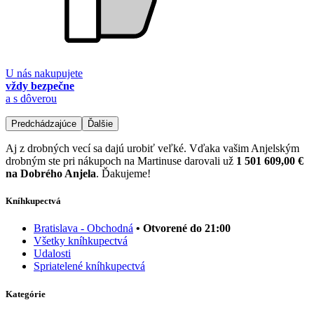
U nás nakupujete
vždy bezpečne
a s dôverou
Predchádzajúce
Ďalšie
Aj z drobných vecí sa dajú urobiť veľké. Vďaka vašim Anjelským
drobným ste pri nákupoch na Martinuse darovali už
1 501 609,00 €
na Dobrého Anjela
. Ďakujeme!
Kníhkupectvá
Bratislava - Obchodná
• Otvorené do 21:00
Všetky kníhkupectvá
Udalosti
Spriatelené kníhkupectvá
Kategórie