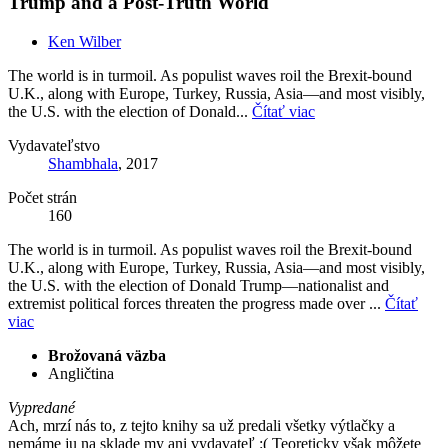
Trump and a Post-Truth World
Ken Wilber
The world is in turmoil. As populist waves roil the Brexit-bound
U.K., along with Europe, Turkey, Russia, Asia—and most visibly,
the U.S. with the election of Donald...
Čítať viac
Vydavateľstvo
Shambhala
, 2017
Počet strán
160
The world is in turmoil. As populist waves roil the Brexit-bound
U.K., along with Europe, Turkey, Russia, Asia—and most visibly,
the U.S. with the election of Donald Trump—nationalist and
extremist political forces threaten the progress made over ...
Čítať
viac
Brožovaná väzba
Angličtina
Vypredané
Ach, mrzí nás to, z tejto knihy sa už predali všetky výtlačky a
nemáme ju na sklade my ani vydavateľ :( Teoreticky však môžete