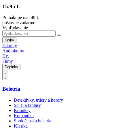
15,95 €
Pri nákupe nad 49 €
poštovné zadarmo
Vyhľadávanie
Knihy
E-knihy
Audioknihy
Hry
Filmy
Doplnky
Beletria
Detektívky, trilery a horory
Sci-fi a fantasy
Komiksy
Romantika
Spoločenská beletria
Klasika