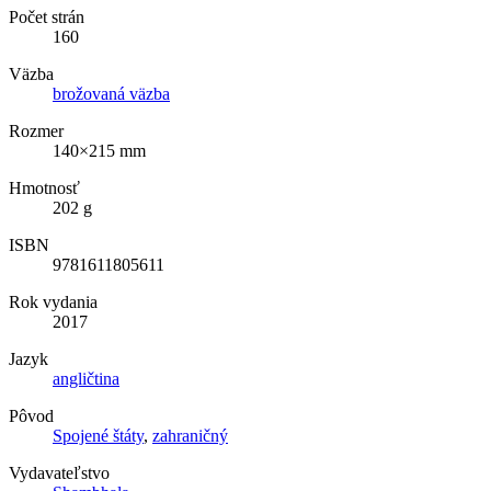
Počet strán
160
Väzba
brožovaná väzba
Rozmer
140×215 mm
Hmotnosť
202 g
ISBN
9781611805611
Rok vydania
2017
Jazyk
angličtina
Pôvod
Spojené štáty
,
zahraničný
Vydavateľstvo