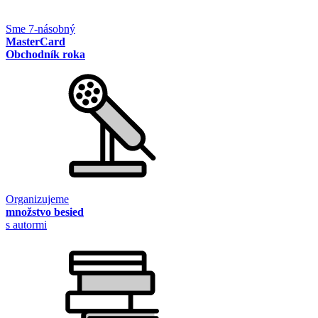
Sme 7-násobný
MasterCard
Obchodník roka
Organizujeme
množstvo besied
s autormi