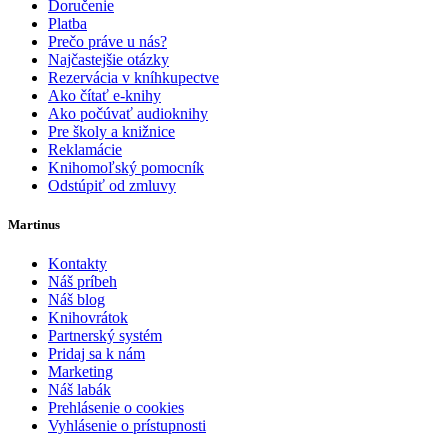
Doručenie
Platba
Prečo práve u nás?
Najčastejšie otázky
Rezervácia v kníhkupectve
Ako čítať e-knihy
Ako počúvať audioknihy
Pre školy a knižnice
Reklamácie
Knihomoľský pomocník
Odstúpiť od zmluvy
Martinus
Kontakty
Náš príbeh
Náš blog
Knihovrátok
Partnerský systém
Pridaj sa k nám
Marketing
Náš labák
Prehlásenie o cookies
Vyhlásenie o prístupnosti