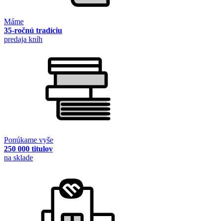
Máme
35-ročnú tradíciu
predaja kníh
Ponúkame vyše
250 000 titulov
na sklade