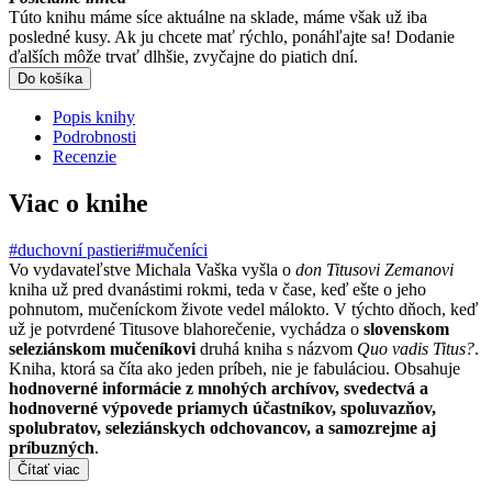
Túto knihu máme síce aktuálne na sklade, máme však už iba
posledné kusy. Ak ju chcete mať rýchlo, ponáhľajte sa! Dodanie
ďalších môže trvať dlhšie, zvyčajne do piatich dní.
Do košíka
Popis knihy
Podrobnosti
Recenzie
Viac o knihe
#duchovní pastieri
#mučeníci
Vo vydavateľstve Michala Vaška vyšla o
don Titusovi Zemanovi
kniha už pred dvanástimi rokmi, teda v čase, keď ešte o jeho
pohnutom, mučeníckom živote vedel málokto. V týchto dňoch, keď
už je potvrdené Titusove blahorečenie, vychádza o
slovenskom
seleziánskom mučeníkovi
druhá kniha s názvom
Quo vadis Titus?
.
Kniha, ktorá sa číta ako jeden príbeh, nie je fabuláciou. Obsahuje
hodnoverné informácie z mnohých archívov, svedectvá a
hodnoverné výpovede priamych účastníkov, spoluvazňov,
spolubratov, seleziánskych odchovancov, a samozrejme aj
príbuzných
.
Čítať viac