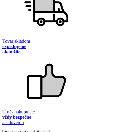
Tovar skladom
expedujeme
okamžite
U nás nakupujete
vždy bezpečne
a s dôverou