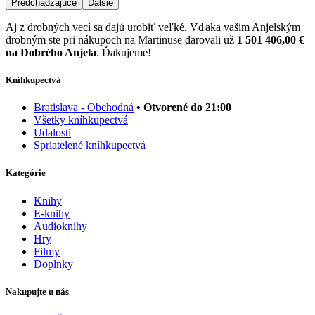
Predchádzajúce
Ďalšie
Aj z drobných vecí sa dajú urobiť veľké. Vďaka vašim Anjelským
drobným ste pri nákupoch na Martinuse darovali už
1 501 406,00 €
na Dobrého Anjela
. Ďakujeme!
Kníhkupectvá
Bratislava - Obchodná
• Otvorené do 21:00
Všetky kníhkupectvá
Udalosti
Spriatelené kníhkupectvá
Kategórie
Knihy
E-knihy
Audioknihy
Hry
Filmy
Doplnky
Nakupujte u nás