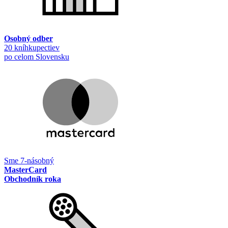
Osobný odber
20 kníhkupectiev
po celom Slovensku
Sme 7-násobný
MasterCard
Obchodník roka