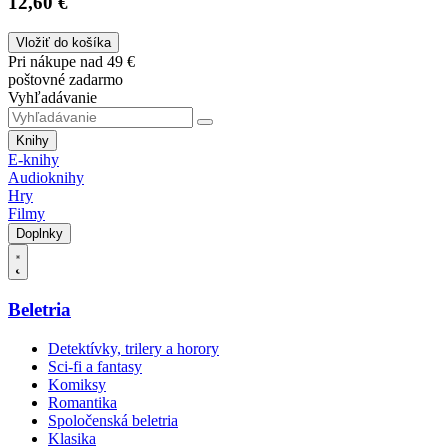
12,60 €
Vložiť do košíka
Pri nákupe nad 49 €
poštovné zadarmo
Vyhľadávanie
Knihy
E-knihy
Audioknihy
Hry
Filmy
Doplnky
Beletria
Detektívky, trilery a horory
Sci-fi a fantasy
Komiksy
Romantika
Spoločenská beletria
Klasika