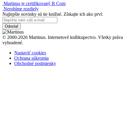
Martinus je certifikovaný B Corp
Nerobíme rozdiely
Najlepšie novinky sú tie knižné. Získajte ich ako prví:
Odoslať
© 2000-2026 Martinus. Internetové kníhkupectvo. Všetky práva
vyhradené.
Nastaviť cookies
Ochrana súkromia
Obchodné podmienky