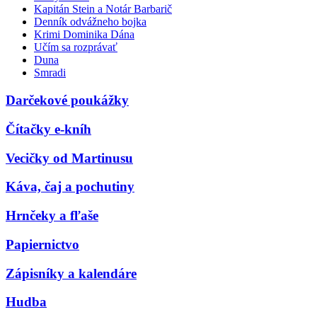
Kapitán Stein a Notár Barbarič
Denník odvážneho bojka
Krimi Dominika Dána
Učím sa rozprávať
Duna
Smradi
Darčekové poukážky
Čítačky e-kníh
Vecičky od Martinusu
Káva, čaj a pochutiny
Hrnčeky a fľaše
Papiernictvo
Zápisníky a kalendáre
Hudba