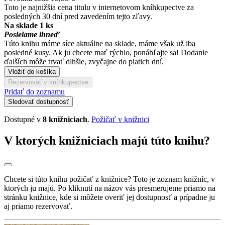
Toto je najnižšia cena titulu v internetovom kníhkupectve za
posledných 30 dní pred zavedením tejto zľavy.
Na sklade 1 ks
Posielame ihneď
Túto knihu máme síce aktuálne na sklade, máme však už iba
posledné kusy. Ak ju chcete mať rýchlo, ponáhľajte sa! Dodanie
ďalších môže trvať dlhšie, zvyčajne do piatich dní.
Vložiť do košíka
Rezervovať v kníhkupectve
Pridať do zoznamu
Sledovať dostupnosť
Dostupné v
8 knižniciach
.
Požičať v knižnici
V ktorých knižniciach majú túto knihu?
Chcete si túto knihu požičať z knižnice? Toto je zoznam knižníc, v
ktorých ju majú. Po kliknutí na názov vás presmerujeme priamo na
stránku knižnice, kde si môžete overiť jej dostupnosť a prípadne ju
aj priamo rezervovať.