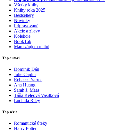
Všetky knihy
Knihy roka 2025
Bestsellery
Novinky
Pripravované
Akcie a zľavy
Kolekcie
BookTok
Mám záujem o titul
Top autori
Dominik Dán
Julie Caplin
Rebecca Yarros
Ana Huang
Sarah J. Maas
Táňa Keleová Vasilková
Lucinda Riley
Top série
Romantické úteky
Harry Potter