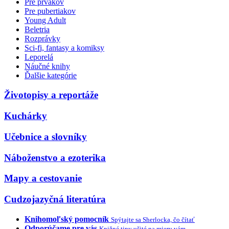
Pre prvákov
Pre pubertiakov
Young Adult
Beletria
Rozprávky
Sci-fi, fantasy a komiksy
Leporelá
Náučné knihy
Ďalšie kategórie
Životopisy a reportáže
Kuchárky
Učebnice a slovníky
Náboženstvo a ezoterika
Mapy a cestovanie
Cudzojazyčná literatúra
Knihomoľský pomocník
Spýtajte sa Sherlocka, čo čítať
Odporúčame pre vás
Knižné tipy ušité na mieru vám