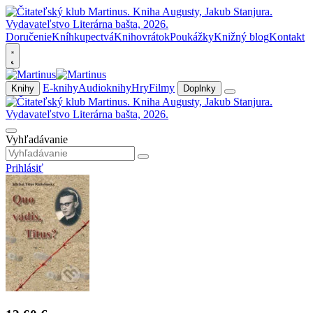
Doručenie
Kníhkupectvá
Knihovrátok
Poukážky
Knižný blog
Kontakt
E-knihy
Audioknihy
Hry
Filmy
Knihy
Doplnky
Vyhľadávanie
Prihlásiť