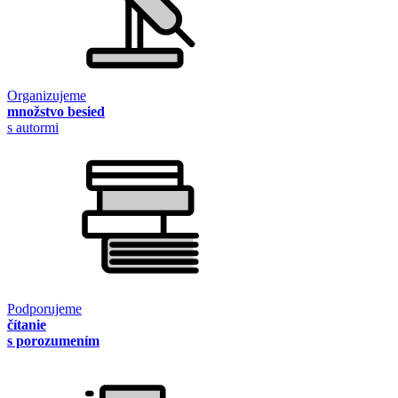
Organizujeme
množstvo besied
s autormi
Podporujeme
čítanie
s porozumením