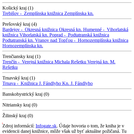
Košický kraj (1)
Trebišov -
Zemplínska knižnica
Zemplínska kn.
Prešovský kraj (4)
Bardejov -
Okresná knižnica
Okresná kn.
Humenné -
Vihorlatská
knižnica
Vihorlatská kn.
Poprad -
Podtatranská knižnica
Podtatranská kn.
Vranov nad Topľou -
Hornozemplínska knižnica
Hornozemplínska kn.
Trenčiansky kraj (1)
Trenčín -
Verejná knižnica Michala Rešetku
Verejná kn. M.
Rešetku
Trnavský kraj (1)
Trnava -
Knižnica J. Fándlyho
Kn. J. Fándlyho
Banskobystrický kraj (0)
Nitriansky kraj (0)
Žilinský kraj (0)
Zdroj informácií:
Infogate.sk
. Údaje hovoria o tom, že kniha je v
evidencii danej knižnice, môže však už byť aktuálne požičaná. Tu