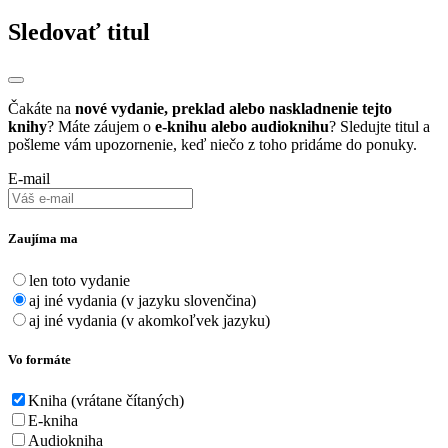
Sledovať titul
Čakáte na
nové vydanie, preklad alebo naskladnenie tejto
knihy
? Máte záujem o
e-knihu alebo audioknihu
? Sledujte titul a
pošleme vám upozornenie, keď niečo z toho pridáme do ponuky.
E-mail
Zaujíma ma
len toto vydanie
aj iné vydania (v jazyku slovenčina)
aj iné vydania (v akomkoľvek jazyku)
Vo formáte
Kniha (vrátane čítaných)
E-kniha
Audiokniha