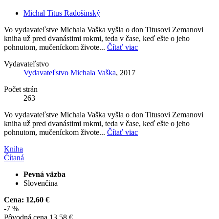
Michal Titus Radošinský
Vo vydavateľstve Michala Vaška vyšla o don Titusovi Zemanovi
kniha už pred dvanástimi rokmi, teda v čase, keď ešte o jeho
pohnutom, mučeníckom živote...
Čítať viac
Vydavateľstvo
Vydavateľstvo Michala Vaška
, 2017
Počet strán
263
Vo vydavateľstve Michala Vaška vyšla o don Titusovi Zemanovi
kniha už pred dvanástimi rokmi, teda v čase, keď ešte o jeho
pohnutom, mučeníckom živote...
Čítať viac
Kniha
Čítaná
Pevná väzba
Slovenčina
Cena:
12,60 €
-7 %
Pôvodná cena
13,58 €