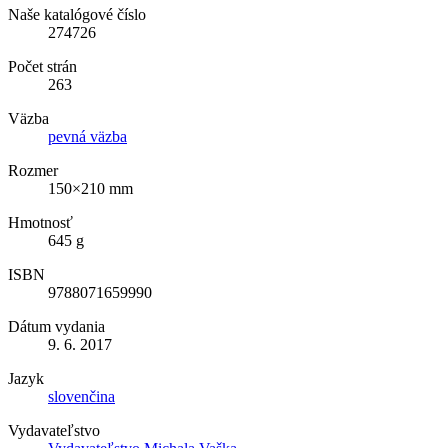
Naše katalógové číslo
274726
Počet strán
263
Väzba
pevná väzba
Rozmer
150×210 mm
Hmotnosť
645 g
ISBN
9788071659990
Dátum vydania
9. 6. 2017
Jazyk
slovenčina
Vydavateľstvo