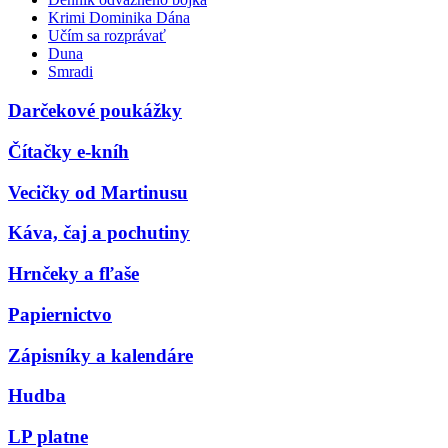
Krimi Dominika Dána
Učím sa rozprávať
Duna
Smradi
Darčekové poukážky
Čítačky e-kníh
Vecičky od Martinusu
Káva, čaj a pochutiny
Hrnčeky a fľaše
Papiernictvo
Zápisníky a kalendáre
Hudba
LP platne