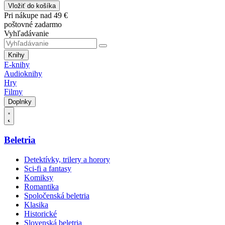
Vložiť do košíka
Pri nákupe nad 49 €
poštovné zadarmo
Vyhľadávanie
Knihy
E-knihy
Audioknihy
Hry
Filmy
Doplnky
Beletria
Detektívky, trilery a horory
Sci-fi a fantasy
Komiksy
Romantika
Spoločenská beletria
Klasika
Historické
Slovenská beletria