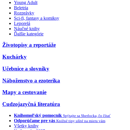
Young Adult
Beletria
Rozprávky
Sci-fi, fantasy a komiksy
Leporelá
Náučné knihy
Ďalšie kategórie
Životopisy a reportáže
Kuchárky
Učebnice a slovníky
Náboženstvo a ezoterika
Mapy a cestovanie
Cudzojazyčná literatúra
Knihomoľský pomocník
Spýtajte sa Sherlocka, čo čítať
Odporúčame pre vás
Knižné tipy ušité na mieru vám
Všetky knihy