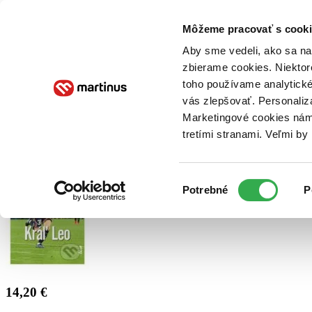
Doručenie
Kníhkupectvá
Knihovrátok
Poukážky
Knižný blog
Kontakt
Môžeme pracovať s cooki
Aby sme vedeli, ako sa na 
zbierame cookies. Niektor
E-knihy
Audioknihy
Hry
Filmy
Knihy
Doplnky
toho používame analytické
vás zlepšovať. Personaliz
Vyhľadávanie
Marketingové cookies nám 
tretími stranami. Veľmi b
Prihlásiť
Výber
Potrebné
P
súhlasu
14,20 €