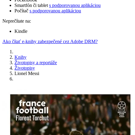
Smartfón či tablet
s podporovanou aplikáciou
Počítač
s podporovanou aplikáciou
Neprečítate na:
Kindle
Ako čítať e-knihy zabezpečené cez Adobe DRM?
Knihy
Životopisy a reportáže
Životopisy
Lionel Messi