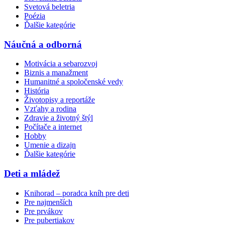
Svetová beletria
Poézia
Ďalšie kategórie
Náučná a odborná
Motivácia a sebarozvoj
Biznis a manažment
Humanitné a spoločenské vedy
História
Životopisy a reportáže
Vzťahy a rodina
Zdravie a životný štýl
Počítače a internet
Hobby
Umenie a dizajn
Ďalšie kategórie
Deti a mládež
Knihorad – poradca kníh pre deti
Pre najmenších
Pre prvákov
Pre pubertiakov