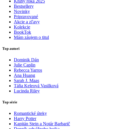
Knihy roka 2025
Bestsellery
Novinky
Pripravované
Akcie a zľavy
Kolekcie
BookTok
Mám záujem o titul
Top autori
Dominik Dán
Julie Caplin
Rebecca Yarros
Ana Huang
Sarah J. Maas
Táňa Keleová Vasilková
Lucinda Riley
Top série
Romantické úteky
Harry Potter
Kapitán Stein a Notár Barbarič
Denník odvážneho bojka