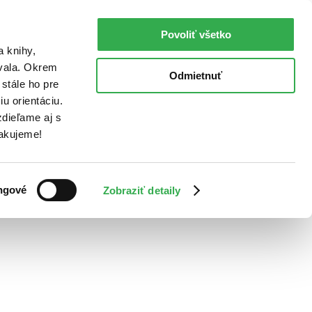
Povoliť všetko
a knihy,
ovala. Okrem
Odmietnuť
stále ho pre
u orientáciu.
dieľame aj s
Ďakujeme!
ngové
Zobraziť detaily