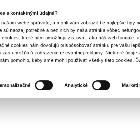
es a kontaktnými údajmi?
našom webe správate, a mohli vám zobraziť tie najlepšie tipy n
é sú naozaj potrebné a bez nich by naša stránka vôbec nefung
 cookies, ktoré nám umožňujú zisťovať, ako náš web funguje, a 
ačné cookies nám dovoľujú prispôsobovať stránku pre vašu lepši
zas umožňujú zobrazenie relevantnej reklamy. Niektoré údaje z
y nám pomohlo, keby sme mohli používať všetky tieto cookies. 
ersonalizačné
Analytické
Marketi