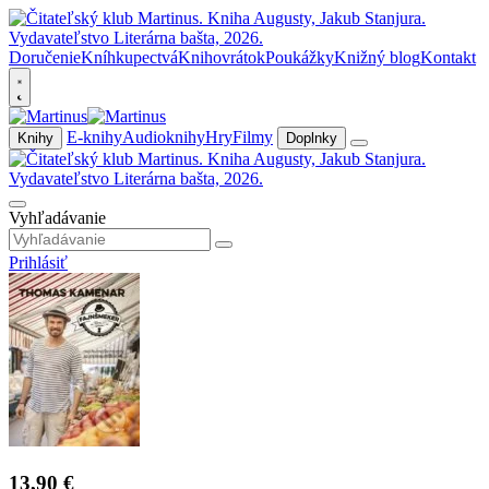
Doručenie
Kníhkupectvá
Knihovrátok
Poukážky
Knižný blog
Kontakt
E-knihy
Audioknihy
Hry
Filmy
Knihy
Doplnky
Vyhľadávanie
Prihlásiť
13,90 €