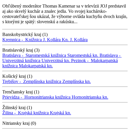
Obľúbený moderátor Thomas Kamenar sa v televízii JOJ predstavil
aj ako skvelý kuchár a znalec jedla. Vo svojej kuchársko-
cestovateľskej šou ukázal, že výborne ovláda kuchyňu dvoch krajín,
s ktorými je spätý: slovenskú a rakúsku...
Banskobystrický kraj (1)
Kremnica -
Knižnica J. Kollára
Kn. J. Kollára
Bratislavský kraj (3)
Bratislava -
Staromestská knižnica
Staromestská kn.
Bratislava -
Univerzitná knižnica
Univerzitná kn.
Pezinok -
Malokarpatská
knižnica
Malokarpatská kn.
Košický kraj (1)
Trebišov -
Zemplínska knižnica
Zemplínska kn.
Trenčiansky kraj (1)
Prievidza -
Hornonitrianska knižnica
Hornonitrianska kn.
Žilinský kraj (1)
Žilina -
Krajská knižnica
Krajská kn.
Nitriansky kraj (0)