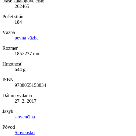
Naše katalógové číslo
262465
Počet strán
184
Väzba
pevná väzba
Rozmer
185×237 mm
Hmotnosť
644 g
ISBN
9788055153834
Dátum vydania
27. 2. 2017
Jazyk
slovenčina
Pôvod
Slovensko