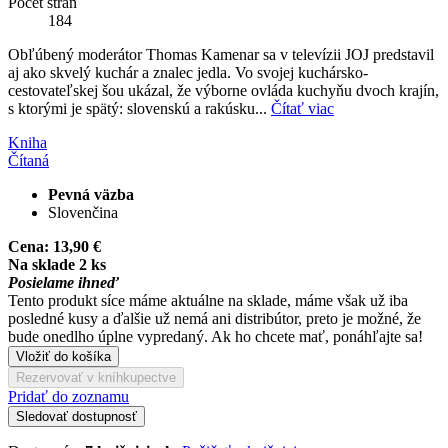
Počet strán
184
Obľúbený moderátor Thomas Kamenar sa v televízii JOJ predstavil
aj ako skvelý kuchár a znalec jedla. Vo svojej kuchársko-
cestovateľskej šou ukázal, že výborne ovláda kuchyňu dvoch krajín,
s ktorými je spätý: slovenskú a rakúsku...
Čítať viac
Kniha
Čítaná
Pevná väzba
Slovenčina
Cena:
13,90 €
Na sklade 2 ks
Posielame ihneď
Tento produkt síce máme aktuálne na sklade, máme však už iba
posledné kusy a ďalšie už nemá ani distribútor, preto je možné, že
bude onedlho úplne vypredaný. Ak ho chcete mať, ponáhľajte sa!
Vložiť do košíka
Rezervovať v kníhkupectve
Pridať do zoznamu
Sledovať dostupnosť