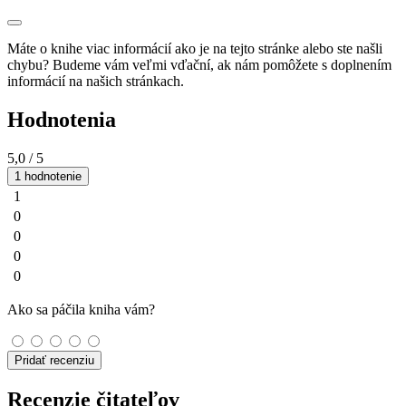
Máte o knihe viac informácií ako je na tejto stránke alebo ste našli
chybu? Budeme vám veľmi vďační, ak nám pomôžete s doplnením
informácií na našich stránkach.
Hodnotenia
5,0
/ 5
1 hodnotenie
1
0
0
0
0
Ako sa páčila kniha vám?
Pridať recenziu
Recenzie čitateľov