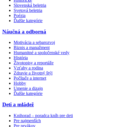
Historické
Slovenská beletria
Svetová beletria
Poézia
Ďalšie kategórie
Náučná a odborná
Motivácia a sebarozvoj
Biznis a manažment
Humanitné a spoločenské vedy
História
Životopisy a reportáže
Vzťahy a rodina
Zdravie a životný štýl
Počítače a internet
Hobby
Umenie a dizajn
Ďalšie kategórie
Deti a mládež
Knihorad – poradca kníh pre deti
Pre najmenších
Pre prvákov