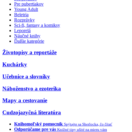
Pre pubertiakov
Young Adult
Beletria
Rozprávky
Sci-fi, fantasy a komiksy
Leporelá
Náučné knihy
Ďalšie kategórie
Životopisy a reportáže
Kuchárky
Učebnice a slovníky
Náboženstvo a ezoterika
Mapy a cestovanie
Cudzojazyčná literatúra
Knihomoľský pomocník
Spýtajte sa Sherlocka, čo čítať
Odporúčame pre vás
Knižné tipy ušité na mieru vám