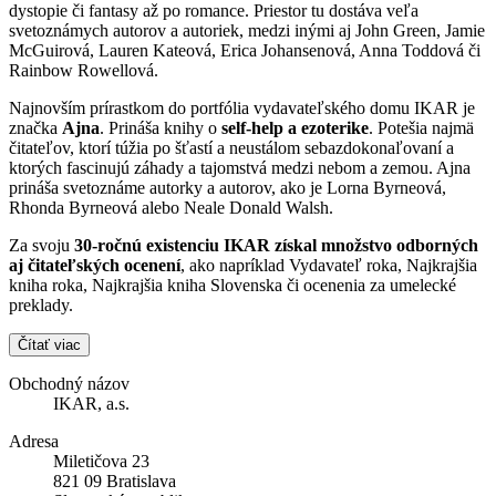
dystopie či fantasy až po romance. Priestor tu dostáva veľa
svetoznámych autorov a autoriek, medzi inými aj John Green, Jamie
McGuirová, Lauren Kateová, Erica Johansenová, Anna Toddová či
Rainbow Rowellová.
Najnovším prírastkom do portfólia vydavateľského domu IKAR je
značka
Ajna
. Prináša knihy o
self-help a ezoterike
. Potešia najmä
čitateľov, ktorí túžia po šťastí a neustálom sebazdokonaľovaní a
ktorých fascinujú záhady a tajomstvá medzi nebom a zemou. Ajna
prináša svetoznáme autorky a autorov, ako je Lorna Byrneová,
Rhonda Byrneová alebo Neale Donald Walsh.
Za svoju
30-ročnú existenciu IKAR získal množstvo odborných
aj čitateľských ocenení
, ako napríklad Vydavateľ roka, Najkrajšia
kniha roka, Najkrajšia kniha Slovenska či ocenenia za umelecké
preklady.
Čítať viac
Obchodný názov
IKAR, a.s.
Adresa
Miletičova 23
821 09 Bratislava