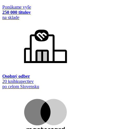
Ponúkame vyše
250 000 titulov
na sklade
Osobný odber
20 kníhkupectiev
po celom Slovensku