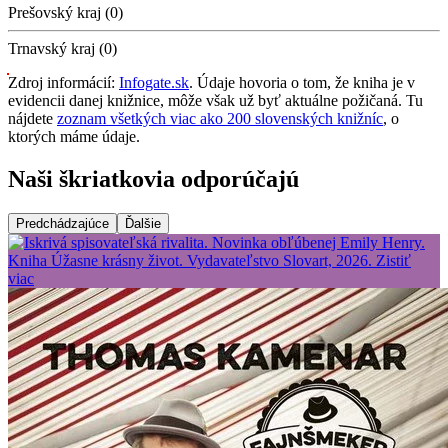
Prešovský kraj (0)
Trnavský kraj (0)
Zdroj informácií:
Infogate.sk
. Údaje hovoria o tom, že kniha je v
evidencii danej knižnice, môže však už byť aktuálne požičaná. Tu
nájdete
zoznam všetkých viac ako 200 slovenských knižníc
, o
ktorých máme údaje.
Naši škriatkovia odporúčajú
Predchádzajúce
Ďalšie