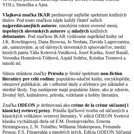
YOLi, Stonožka a Ajna.
Vlajková značka IKAR
predstavuje najširšie spektrum knižných
titulov. Pod touto značkou nájde každý čitateľ našich
najpredávanejších autorov
, mnohými rokmi overené mená,
úspešných slovenských autorov
aj
mladých
knižných
debutantov
. Pod značkou IKAR vydávame napríklad knihy od
J.K. Rowlingovej, Dana Browna, Jo Nesbøa, Davida Lagercrantza,
ale, samozrejme, aj od slávnych slovenských spisovateľov, medzi
ktorých patria Táňa Keleová-Vasilková, Jozef Karika, Jozef Banáš,
Veronika Homolová-Tóthová, Arpád Soltész, Kristína Tormová a
mnohí iní.
Silnou stránkou značky
Príroda
je široké spektrum
non-fiction
literatúry pre celú rodinu
: populárno-náučné knihy, encyklopédie,
obrazové publikácie, ale i odborné tituly a učebnice pre základné a
stredné školy. Top zastúpenie majú populárne žánre, ako je zdravie,
životný štýl, kulinárstvo, príroda, vzdelanie a hobby literatúra.
Značka
ODEON
je definovaná ako
crème de la crème súčasnej i
klasickej svetovej prózy
. Prináša špičkovú tvorbu od súčasných a
klasických velikánov svetovej literatúry. V edícii ODEON Svetová
klasika vychádzajú diela od F.M. Dostojevského, Ernesta
Hemingwaya, L.N. Tolstého, Williama Shakespeara, Fernanda
Pessou, F.S. Fitzgeralda a mnohých iných. Edícia ODEON Súčasná