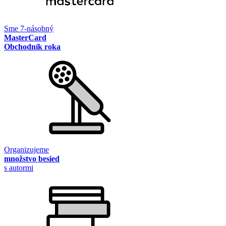
Sme 7-násobný
MasterCard
Obchodník roka
Organizujeme
množstvo besied
s autormi