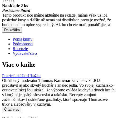
13,90 €
Na sklade 2 ks
Posielame ihneď
Tento produkt síce máme aktuálne na sklade, máme však už iba
posledné kusy a ďalšie už nemá ani distribútor, preto je možné, že
bude onedlho úplne vypredaný. Ak ho chcete mať, ponáhľajte sa!
Do košíka
Popis knihy
Podrobnosti
Recenzie
Vydavateľstvo
Viac o knihe
Pozrieť ukážku
Ukážka
Obľúbený moderátor
Thomas Kamenar
sa v televízii JOJ
predstavil aj ako skvelý kuchár a znalec jedla. Vo svojej kuchársko-
cestovateľskej šou ukázal, že výborne ovláda kuchyňu dvoch krajín,
s ktorými je spätý: slovenskú a rakúsku. Recepty zaujmú
začiatočníkov i ostrieľané gazdinky, ktoré spoznajú Thomasove
triky a zlepšováky v kuchyni.
Čítať viac