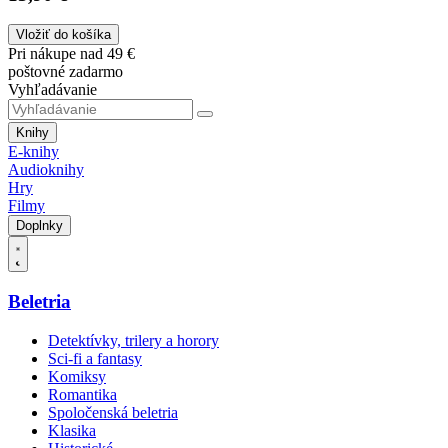
Vložiť do košíka
Pri nákupe nad 49 €
poštovné zadarmo
Vyhľadávanie
Knihy
E-knihy
Audioknihy
Hry
Filmy
Doplnky
Beletria
Detektívky, trilery a horory
Sci-fi a fantasy
Komiksy
Romantika
Spoločenská beletria
Klasika