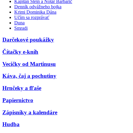
Kapitán Stein a Notár Barbarič
Denník odvážneho bojka
Krimi Dominika Dána
Učím sa rozprávať
Duna
Smradi
Darčekové poukážky
Čítačky e-kníh
Vecičky od Martinusu
Káva, čaj a pochutiny
Hrnčeky a fľaše
Papiernictvo
Zápisníky a kalendáre
Hudba