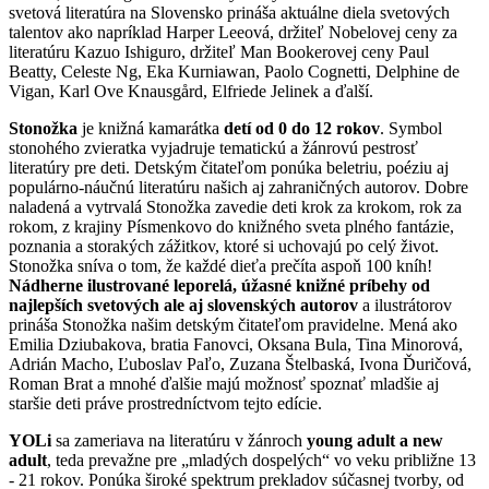
svetová literatúra na Slovensko prináša aktuálne diela svetových
talentov ako napríklad Harper Leeová, držiteľ Nobelovej ceny za
literatúru Kazuo Ishiguro, držiteľ Man Bookerovej ceny Paul
Beatty, Celeste Ng, Eka Kurniawan, Paolo Cognetti, Delphine de
Vigan, Karl Ove Knausgård, Elfriede Jelinek a ďalší.
Stonožka
je knižná kamarátka
detí od 0 do 12 rokov
. Symbol
stonohého zvieratka vyjadruje tematickú a žánrovú pestrosť
literatúry pre deti. Detským čitateľom ponúka beletriu, poéziu aj
populárno-náučnú literatúru našich aj zahraničných autorov. Dobre
naladená a vytrvalá Stonožka zavedie deti krok za krokom, rok za
rokom, z krajiny Písmenkovo do knižného sveta plného fantázie,
poznania a storakých zážitkov, ktoré si uchovajú po celý život.
Stonožka sníva o tom, že každé dieťa prečíta aspoň 100 kníh!
Nádherne ilustrované leporelá, úžasné knižné príbehy od
najlepších svetových ale aj slovenských autorov
a ilustrátorov
prináša Stonožka našim detským čitateľom pravidelne. Mená ako
Emilia Dziubakova, bratia Fanovci, Oksana Bula, Tina Minorová,
Adrián Macho, Ľuboslav Paľo, Zuzana Štelbaská, Ivona Ďuričová,
Roman Brat a mnohé ďalšie majú možnosť spoznať mladšie aj
staršie deti práve prostredníctvom tejto edície.
YOLi
sa zameriava na literatúru v žánroch
young adult a new
adult
, teda prevažne pre „mladých dospelých“ vo veku približne 13
- 21 rokov. Ponúka široké spektrum prekladov súčasnej tvorby, od