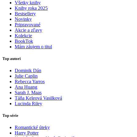
Všetky knihy
Knihy roka 2025
Bestsellery
Novinky
Pripravované
Akcie a zľavy
Kolekcie
BookTok
Mám záujem o titul
Top autori
Dominik Dán
Julie Caplin
Rebecca Yarros
Ana Huang
Sarah J. Maas
Táňa Keleová Vasilková
Lucinda Riley
Top série
Romantické úteky
Harry Potter