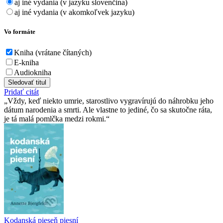
aj iné vydania (v jazyku slovenčina)
aj iné vydania (v akomkoľvek jazyku)
Vo formáte
Kniha (vrátane čítaných)
E-kniha
Audiokniha
Sledovať titul
Pridať citát
Vždy, keď niekto umrie, starostlivo vygravírujú do náhrobku jeho
dátum narodenia a smrti. Ale vlastne to jediné, čo sa skutočne ráta,
je tá malá pomlčka medzi rokmi.
Kodanská pieseň piesní