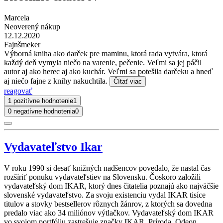
Marcela
Neoverený nákup
12.12.2020
Fajnšmeker
Výborná kniha ako darček pre maminu, ktorá rada vytvára, ktorá
každý deň vymyla niečo na varenie, pečenie. Veľmi sa jej páčil
autor aj ako herec aj ako kuchár. Veľmi sa potešila darčeku a hneď
aj niečo fajne z knihy nakuchtila.
Čítať viac
reagovať
1 pozitívne hodnotenie
1
0 negatívne hodnotenia
0
Vydavateľstvo Ikar
V roku 1990 si desať knižných nadšencov povedalo, že nastal čas
rozšíriť ponuku vydavateľstiev na Slovensku. Čoskoro založili
vydavateľský dom IKAR, ktorý dnes čitatelia poznajú ako najväčšie
slovenské vydavateľstvo. Za svoju existenciu vydal IKAR tisíce
titulov a stovky bestsellerov rôznych žánrov, z ktorých sa dovedna
predalo viac ako 34 miliónov výtlačkov. Vydavateľský dom IKAR
vo svojom portfóliu zastrešuje značky IKAR, Príroda, Odeon,