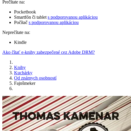
Prečítate na:
Pocketbook
Smartfón či tablet
s podporovanou aplikáciou
Počítač
s podporovanou aplikáciou
Neprečítate na:
Kindle
Ako čítať e-knihy zabezpečené cez Adobe DRM?
Knihy
Kuchárky
Od známych osobností
Fajnšmeker