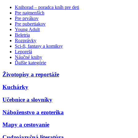
Knihorad – poradca kníh pre deti
Pre najmenších
Pre prvákov
Pre pubertiakov
Young Adult
Beletria
Rozprávky
Sci-fi, fantasy a komiksy
Leporelá
Náučné knihy
Ďalšie kategórie
Životopisy a reportáže
Kuchárky
Učebnice a slovníky
Náboženstvo a ezoterika
Mapy a cestovanie
Cudzojazyčná literatúra