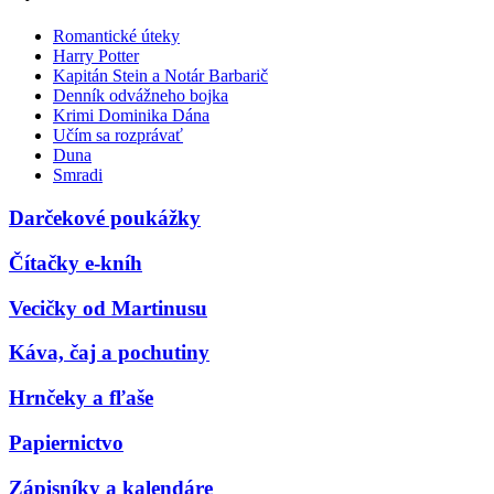
Romantické úteky
Harry Potter
Kapitán Stein a Notár Barbarič
Denník odvážneho bojka
Krimi Dominika Dána
Učím sa rozprávať
Duna
Smradi
Darčekové poukážky
Čítačky e-kníh
Vecičky od Martinusu
Káva, čaj a pochutiny
Hrnčeky a fľaše
Papiernictvo
Zápisníky a kalendáre