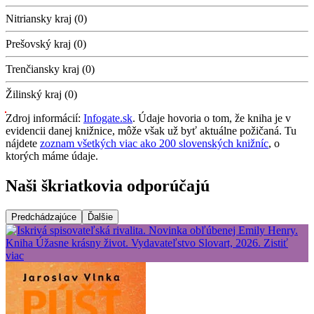
Nitriansky kraj (0)
Prešovský kraj (0)
Trenčiansky kraj (0)
Žilinský kraj (0)
Zdroj informácií:
Infogate.sk
. Údaje hovoria o tom, že kniha je v
evidencii danej knižnice, môže však už byť aktuálne požičaná. Tu
nájdete
zoznam všetkých viac ako 200 slovenských knižníc
, o
ktorých máme údaje.
Naši škriatkovia odporúčajú
Predchádzajúce
Ďalšie