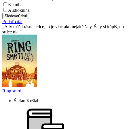
E-kniha
Audiokniha
Sledovať titul
Pridať citát
A ty máš krásne srdce, to je viac ako nejaké šaty. Šaty si kúpiš, no
srdce nie.
Ring smrti
Štefan Košlab