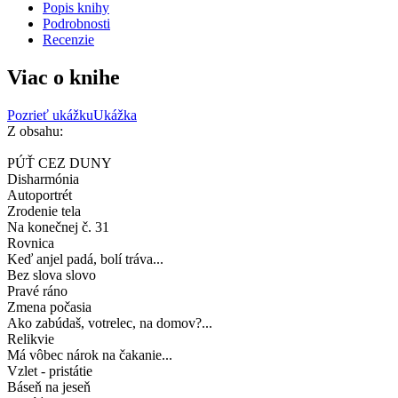
Popis knihy
Podrobnosti
Recenzie
Viac o knihe
Pozrieť ukážku
Ukážka
Z obsahu:
PÚŤ CEZ DUNY
Disharmónia
Autoportrét
Zrodenie tela
Na konečnej č. 31
Rovnica
Keď anjel padá, bolí tráva...
Bez slova slovo
Pravé ráno
Zmena počasia
Ako zabúdaš, votrelec, na domov?...
Relikvie
Má vôbec nárok na čakanie...
Vzlet - pristátie
Báseň na jeseň