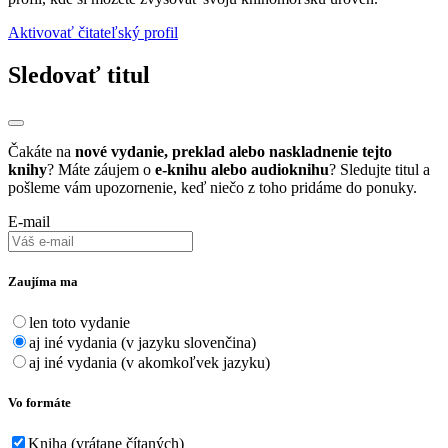
Aktivovať čitateľský profil
Sledovať titul
Čakáte na
nové vydanie, preklad alebo naskladnenie tejto
knihy
? Máte záujem o
e-knihu alebo audioknihu
? Sledujte titul a
pošleme vám upozornenie, keď niečo z toho pridáme do ponuky.
E-mail
Zaujíma ma
len toto vydanie
aj iné vydania (v jazyku slovenčina)
aj iné vydania (v akomkoľvek jazyku)
Vo formáte
Kniha (vrátane čítaných)