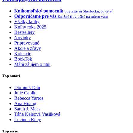
Knihomoľský pomocník
Spýtajte sa Sherlocka, čo čítať
Odporúčame pre vás
Knižné tipy ušité na mieru vám
Všetky knihy
Knihy roka 2025
Bestsellery
Novinky
Pripravované
Akcie a zľavy
Kolekcie
BookTok
Mám záujem o titul
Top autori
Dominik Dán
Julie Caplin
Rebecca Yarros
Ana Huang
Sarah J. Maas
Táňa Keleová Vasilková
Lucinda Riley
Top série