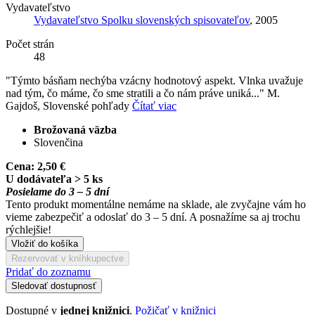
Vydavateľstvo
Vydavateľstvo Spolku slovenských spisovateľov
, 2005
Počet strán
48
"Týmto básňam nechýba vzácny hodnotový aspekt. Vlnka uvažuje
nad tým, čo máme, čo sme stratili a čo nám práve uniká..." M.
Gajdoš, Slovenské pohľady
Čítať viac
Brožovaná väzba
Slovenčina
Cena:
2,50 €
U dodávateľa > 5 ks
Posielame do 3 – 5 dní
Tento produkt momentálne nemáme na sklade, ale zvyčajne vám ho
vieme zabezpečiť a odoslať do 3 – 5 dní. A posnažíme sa aj trochu
rýchlejšie!
Vložiť do košíka
Rezervovať v kníhkupectve
Pridať do zoznamu
Sledovať dostupnosť
Dostupné v
jednej knižnici
.
Požičať v knižnici