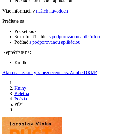
Počítač s príslušnou aplikáciou
Viac informácií v
našich návodoch
Prečítate na:
Pocketbook
Smartfón či tablet
s podporovanou aplikáciou
Počítač
s podporovanou aplikáciou
Neprečítate na:
Kindle
Ako čítať e-knihy zabezpečené cez Adobe DRM?
Knihy
Beletria
Poézia
Púšť