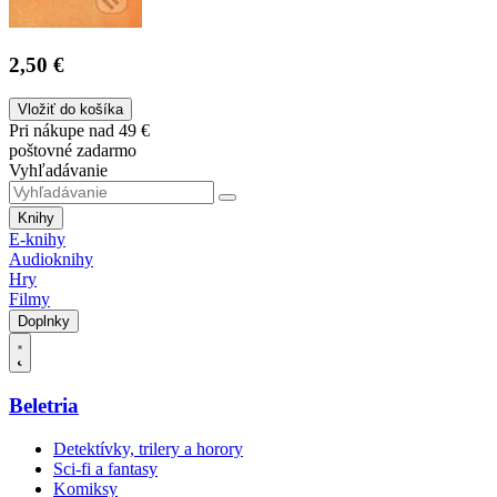
2,50 €
Vložiť do košíka
Pri nákupe nad 49 €
poštovné zadarmo
Vyhľadávanie
Knihy
E-knihy
Audioknihy
Hry
Filmy
Doplnky
Beletria
Detektívky, trilery a horory
Sci-fi a fantasy
Komiksy