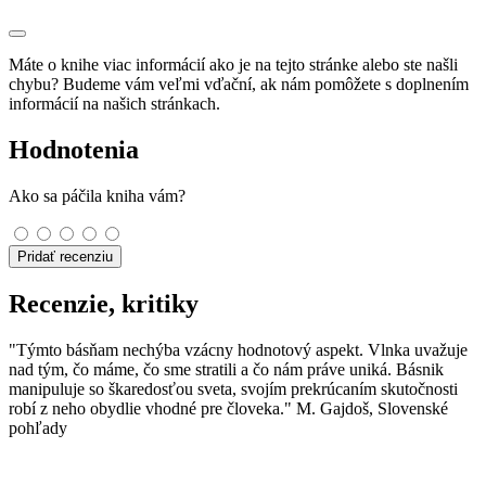
Máte o knihe viac informácií ako je na tejto stránke alebo ste našli
chybu? Budeme vám veľmi vďační, ak nám pomôžete s doplnením
informácií na našich stránkach.
Hodnotenia
Ako sa páčila kniha vám?
Pridať recenziu
Recenzie, kritiky
"Týmto básňam nechýba vzácny hodnotový aspekt. Vlnka uvažuje
nad tým, čo máme, čo sme stratili a čo nám práve uniká. Básnik
manipuluje so škaredosťou sveta, svojím prekrúcaním skutočnosti
robí z neho obydlie vhodné pre človeka." M. Gajdoš, Slovenské
pohľady