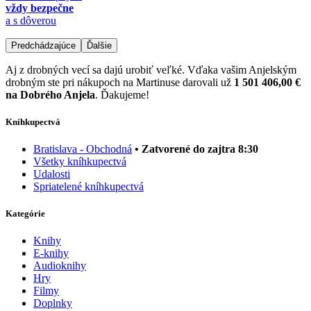
vždy bezpečne
a s dôverou
Predchádzajúce
Ďalšie
Aj z drobných vecí sa dajú urobiť veľké. Vďaka vašim Anjelským
drobným ste pri nákupoch na Martinuse darovali už
1 501 406,00 €
na Dobrého Anjela
. Ďakujeme!
Kníhkupectvá
Bratislava - Obchodná
• Zatvorené do zajtra 8:30
Všetky kníhkupectvá
Udalosti
Spriatelené kníhkupectvá
Kategórie
Knihy
E-knihy
Audioknihy
Hry
Filmy
Doplnky