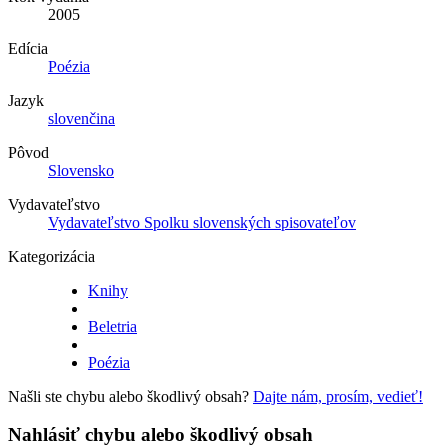
2005
Edícia
Poézia
Jazyk
slovenčina
Pôvod
Slovensko
Vydavateľstvo
Vydavateľstvo Spolku slovenských spisovateľov
Kategorizácia
Knihy
Beletria
Poézia
Našli ste chybu alebo škodlivý obsah?
Dajte nám, prosím, vedieť!
Nahlásiť chybu alebo škodlivý obsah