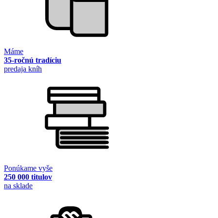
Máme
35-ročnú tradíciu
predaja kníh
Ponúkame vyše
250 000 titulov
na sklade