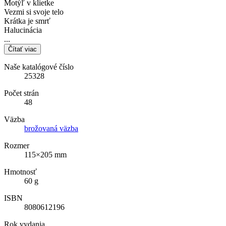
Motýľ v klietke
Vezmi si svoje telo
Krátka je smrť
Halucinácia
...
Čítať viac
Naše katalógové číslo
25328
Počet strán
48
Väzba
brožovaná väzba
Rozmer
115×205 mm
Hmotnosť
60 g
ISBN
8080612196
Rok vydania