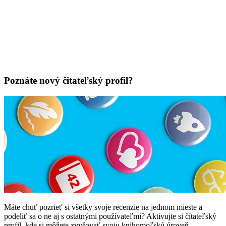
Poznáte nový čitateľský profil?
Máte chuť pozrieť si všetky svoje recenzie na jednom mieste a
podeliť sa o ne aj s ostatnými používateľmi? Aktivujte si čítateľský
profil, kde si môžete zvyšovať svoju knihomoľskú úroveň.