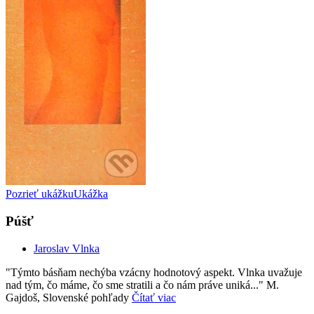
Pozrieť ukážku
Ukážka
Púšť
Jaroslav Vlnka
"Týmto básňam nechýba vzácny hodnotový aspekt. Vlnka uvažuje
nad tým, čo máme, čo sme stratili a čo nám práve uniká..." M.
Gajdoš, Slovenské pohľady
Čítať viac