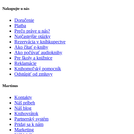
Nakupujte u nás
Doručenie
Platba
Prečo práve u nás?
Najčastejšie otázky
Rezervácia v kníhkupectve
Ako čítať e-knihy
Ako počúvať audioknihy
Pre školy a knižnice
Reklamácie
Knihomoľský pomocník
Odstúpiť od zmluvy
Martinus
Kontakty
Náš príbeh
Náš blog
Knihovrátok
Partnerský systém
Pridaj sa k nám
Marketing