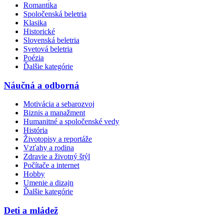
Romantika
Spoločenská beletria
Klasika
Historické
Slovenská beletria
Svetová beletria
Poézia
Ďalšie kategórie
Náučná a odborná
Motivácia a sebarozvoj
Biznis a manažment
Humanitné a spoločenské vedy
História
Životopisy a reportáže
Vzťahy a rodina
Zdravie a životný štýl
Počítače a internet
Hobby
Umenie a dizajn
Ďalšie kategórie
Deti a mládež