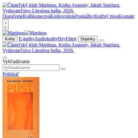
Doručenie
Kníhkupectvá
Knihovrátok
Poukážky
Knižný blog
Kontakt
E-knihy
Audioknihy
Hry
Filmy
Knihy
Doplnky
Vyhľadávanie
Prihlásiť