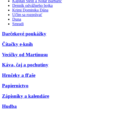
Kapitán Stein a Notár Barbarič
Denník odvážneho bojka
Krimi Dominika Dána
Učím sa rozprávať
Duna
Smradi
Darčekové poukážky
Čítačky e-kníh
Vecičky od Martinusu
Káva, čaj a pochutiny
Hrnčeky a fľaše
Papiernictvo
Zápisníky a kalendáre
Hudba