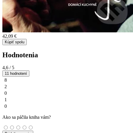
42,09 €
Kúpiť spolu
Hodnotenia
4,6
/ 5
11 hodnotení
8
2
0
1
0
Ako sa páčila kniha vám?