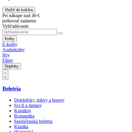
Vložiť do košíka
Pri nákupe nad 49 €
poštovné zadarmo
Vyhľadávanie
Knihy
E-knihy
Audioknihy
Hry
Filmy
Doplnky
Beletria
Detektívky, trilery a horory
Sci-fi a fantasy
Komiksy
Romantika
Spoločenská beletria
Klasika
Historické