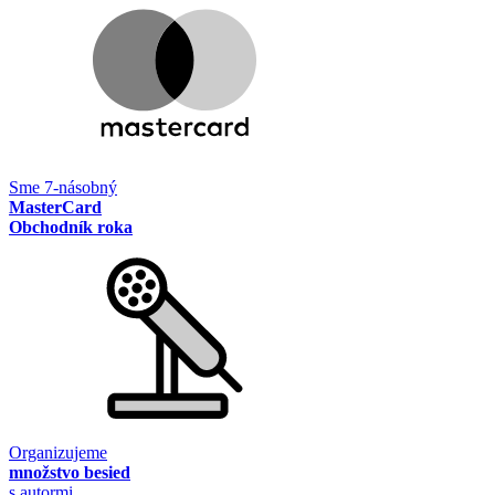
Sme 7-násobný
MasterCard
Obchodník roka
Organizujeme
množstvo besied
s autormi