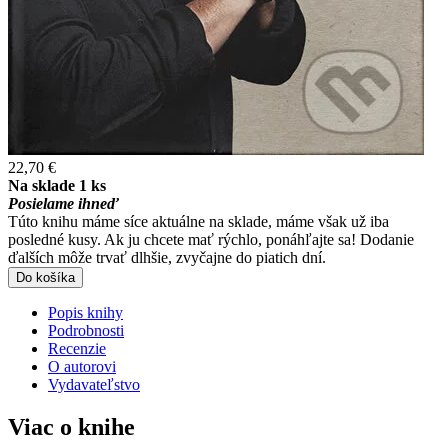
22,70 €
Na sklade 1 ks
Posielame ihneď
Túto knihu máme síce aktuálne na sklade, máme však už iba
posledné kusy. Ak ju chcete mať rýchlo, ponáhľajte sa! Dodanie
ďalších môže trvať dlhšie, zvyčajne do piatich dní.
Do košíka
Popis knihy
Podrobnosti
Recenzie
O autorovi
Vydavateľstvo
Viac o knihe