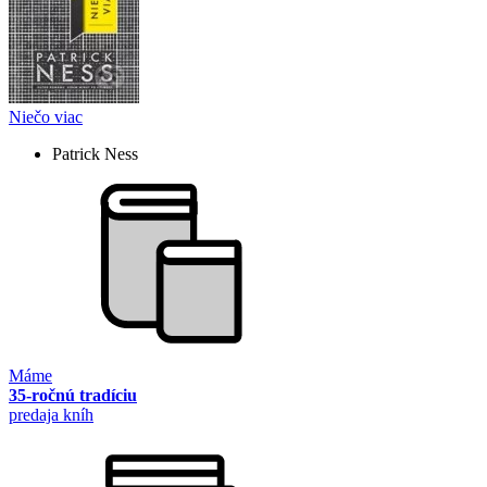
Niečo viac
Patrick Ness
Máme
35-ročnú tradíciu
predaja kníh