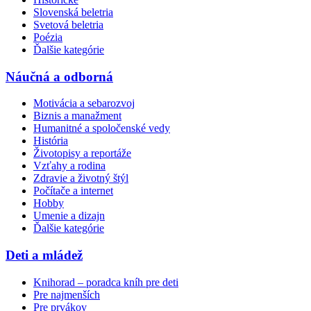
Slovenská beletria
Svetová beletria
Poézia
Ďalšie kategórie
Náučná a odborná
Motivácia a sebarozvoj
Biznis a manažment
Humanitné a spoločenské vedy
História
Životopisy a reportáže
Vzťahy a rodina
Zdravie a životný štýl
Počítače a internet
Hobby
Umenie a dizajn
Ďalšie kategórie
Deti a mládež
Knihorad – poradca kníh pre deti
Pre najmenších
Pre prvákov