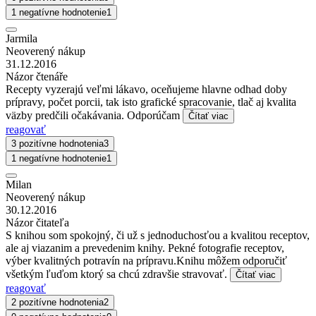
1 negatívne hodnotenie
1
Jarmila
Neoverený nákup
31.12.2016
Názor čtenáře
Recepty vyzerajú veľmi lákavo, oceňujeme hlavne odhad doby
prípravy, počet porcii, tak isto grafické spracovanie, tlač aj kvalita
väzby predčili očakávania. Odporúčam
Čítať viac
reagovať
3 pozitívne hodnotenia
3
1 negatívne hodnotenie
1
Milan
Neoverený nákup
30.12.2016
Názor čitateľa
S knihou som spokojný, či už s jednoduchosťou a kvalitou receptov,
ale aj viazanim a prevedenim knihy. Pekné fotografie receptov,
výber kvalitných potravín na prípravu.Knihu môžem odporučiť
všetkým ľuďom ktorý sa chcú zdravšie stravovať.
Čítať viac
reagovať
2 pozitívne hodnotenia
2