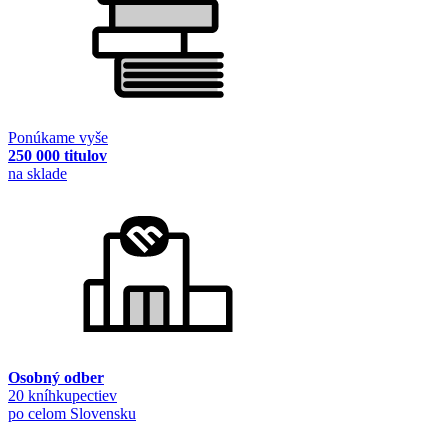
Ponúkame vyše
250 000 titulov
na sklade
Osobný odber
20 kníhkupectiev
po celom Slovensku