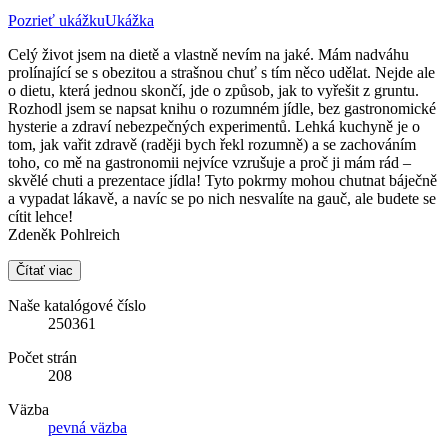
Pozrieť ukážku
Ukážka
Celý život jsem na dietě a vlastně nevím na jaké. Mám nadváhu
prolínající se s obezitou a strašnou chuť s tím něco udělat. Nejde ale
o dietu, která jednou skončí, jde o způsob, jak to vyřešit z gruntu.
Rozhodl jsem se napsat knihu o rozumném jídle, bez gastronomické
hysterie a zdraví nebezpečných experimentů. Lehká kuchyně je o
tom, jak vařit zdravě (raději bych řekl rozumně) a se zachováním
toho, co mě na gastronomii nejvíce vzrušuje a proč ji mám rád –
skvělé chuti a prezentace jídla! Tyto pokrmy mohou chutnat báječně
a vypadat lákavě, a navíc se po nich nesvalíte na gauč, ale budete se
cítit lehce!
Zdeněk Pohlreich
Čítať viac
Naše katalógové číslo
250361
Počet strán
208
Väzba
pevná väzba