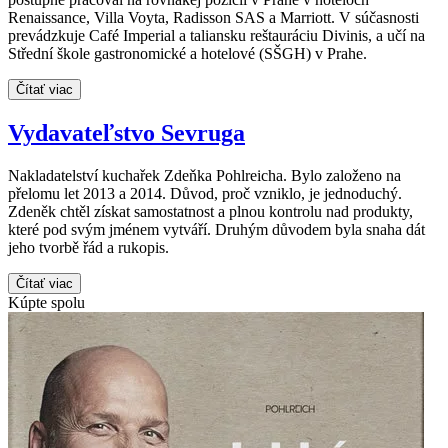
Renaissance, Villa Voyta, Radisson SAS a Marriott. V súčasnosti
prevádzkuje Café Imperial a taliansku reštauráciu Divinis, a učí na
Střední škole gastronomické a hotelové (SŠGH) v Prahe.
Čítať viac
Vydavateľstvo Sevruga
Nakladatelství kuchařek Zdeňka Pohlreicha. Bylo založeno na
přelomu let 2013 a 2014. Důvod, proč vzniklo, je jednoduchý.
Zdeněk chtěl získat samostatnost a plnou kontrolu nad produkty,
které pod svým jménem vytváří. Druhým důvodem byla snaha dát
jeho tvorbě řád a rukopis.
Čítať viac
Kúpte spolu