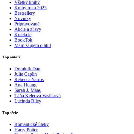
Všetky knihy
Knihy roka 2025
Bestsellery
Novinky
Pripravované
Akcie a zľavy
Kolekcie
BookTok
Mám záujem o titul
Top autori
Dominik Dán
Julie Caplin
Rebecca Yarros
Ana Huang
Sarah J. Maas
Táňa Keleová Vasilková
Lucinda Riley
Top série
Romantické úteky
Harry Potter