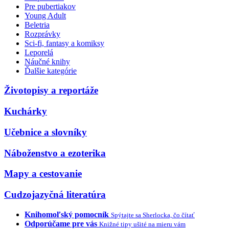
Pre pubertiakov
Young Adult
Beletria
Rozprávky
Sci-fi, fantasy a komiksy
Leporelá
Náučné knihy
Ďalšie kategórie
Životopisy a reportáže
Kuchárky
Učebnice a slovníky
Náboženstvo a ezoterika
Mapy a cestovanie
Cudzojazyčná literatúra
Knihomoľský pomocník
Spýtajte sa Sherlocka, čo čítať
Odporúčame pre vás
Knižné tipy ušité na mieru vám