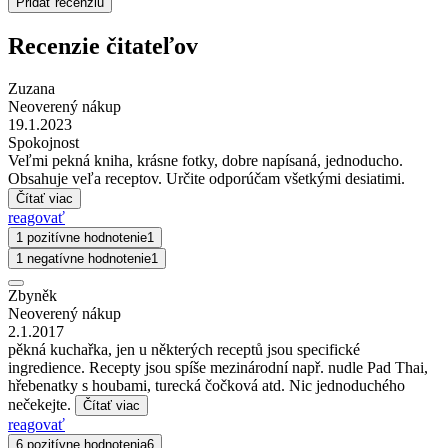
Pridať recenziu
Recenzie čitateľov
Zuzana
Neoverený nákup
19.1.2023
Spokojnost
Veľmi pekná kniha, krásne fotky, dobre napísaná, jednoducho.
Obsahuje veľa receptov. Určite odporúčam všetkými desiatimi.
Čítať viac
reagovať
1 pozitívne hodnotenie
1
1 negatívne hodnotenie
1
Zbyněk
Neoverený nákup
2.1.2017
pěkná kuchařka, jen u některých receptů jsou specifické
ingredience. Recepty jsou spíše mezinárodní např. nudle Pad Thai,
hřebenatky s houbami, turecká čočková atd. Nic jednoduchého
nečekejte.
Čítať viac
reagovať
6 pozitívne hodnotenia
6