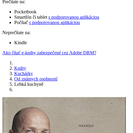
Prečítate na:
Pocketbook
Smartfón či tablet
s podporovanou aplikáciou
Počítač
s podporovanou aplikáciou
Neprečítate na:
Kindle
Ako čítať e-knihy zabezpečené cez Adobe DRM?
Knihy
Kuchárky
Od známych osobností
Lehká kuchyně