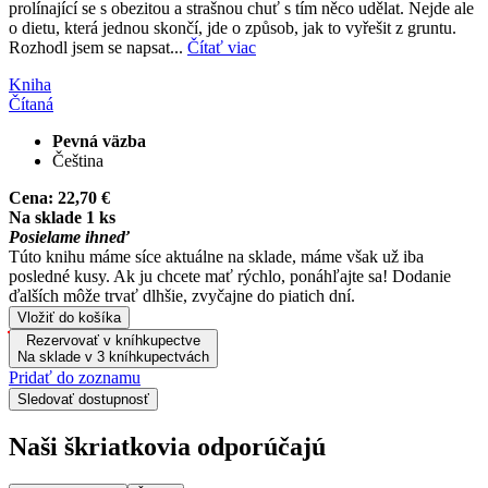
prolínající se s obezitou a strašnou chuť s tím něco udělat. Nejde ale
o dietu, která jednou skončí, jde o způsob, jak to vyřešit z gruntu.
Rozhodl jsem se napsat...
Čítať viac
Kniha
Čítaná
Pevná väzba
Čeština
Cena:
22,70 €
Na sklade 1 ks
Posielame ihneď
Túto knihu máme síce aktuálne na sklade, máme však už iba
posledné kusy. Ak ju chcete mať rýchlo, ponáhľajte sa! Dodanie
ďalších môže trvať dlhšie, zvyčajne do piatich dní.
Vložiť do košíka
Rezervovať v kníhkupectve
Na sklade v 3 kníhkupectvách
Pridať do zoznamu
Sledovať dostupnosť
Naši škriatkovia odporúčajú