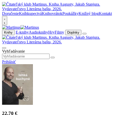
Doručenie
Kníhkupectvá
Knihovrátok
Poukážky
Knižný blog
Kontakt
E-knihy
Audioknihy
Hry
Filmy
Knihy
Doplnky
Vyhľadávanie
Prihlásiť
22,70 €