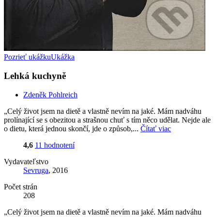
Pozrieť ukážku
Ukážka
Lehká kuchyně
Zdeněk Pohlreich
„Celý život jsem na dietě a vlastně nevím na jaké. Mám nadváhu
prolínající se s obezitou a strašnou chuť s tím něco udělat. Nejde ale
o dietu, která jednou skončí, jde o způsob,...
Čítať viac
4,6
11 hodnotení
Vydavateľstvo
Sevruga
, 2016
Počet strán
208
„Celý život jsem na dietě a vlastně nevím na jaké. Mám nadváhu