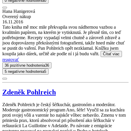
0 negatívne hodnotenia
0
Hana Hanigerová
Overený nákup
16.11.2016
Tato kniha mě moc mile překvapila svou nádhernou vazbou a
kvalitním papírem, na kterém je vytisknutá. Je přesně tím, co teď
potřebujeme. Recepty vypadají velmi chutně a zároveň zdravě a
jsou doprovázeny překrásnými fotografiemi, takže hned máte chuť
se pustit do vaření. Pan Pohlreich opět nezklamal. Knížku jsem
koupila jako dárek, určitě ale podle ní i já budu vařit.
Čítať viac
reagovať
36 pozitívne hodnotenia
36
5 negatívne hodnotenia
5
Zdeněk Pohlreich
Zdeněk Pohlreich je český šéfkuchár, gastronóm a moderátor.
Moderuje gastronomický program Ano, šéfe! Vyučil sa za kuchára
proti svojej vôli a varenie ho najskôr vôbec nebavilo. Zmenu v tom
priniesla prax, ktorú absolvoval pri pôsobení ako šéfkuchár v
reštaurácii La Guillotine v Adelaide. Po návrate z emigrácie
postupne pracoval na rovnakej pozícii v Prahe v hoteloch