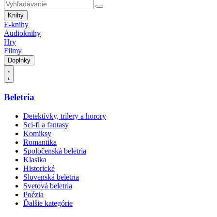
Knihy
E-knihy
Audioknihy
Hry
Filmy
Doplnky
Beletria
Detektívky, trilery a horory
Sci-fi a fantasy
Komiksy
Romantika
Spoločenská beletria
Klasika
Historické
Slovenská beletria
Svetová beletria
Poézia
Ďalšie kategórie