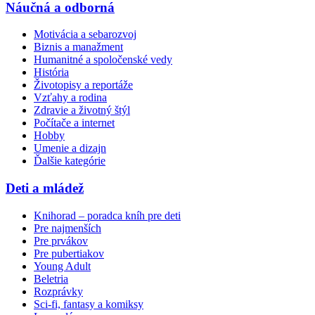
Náučná a odborná
Motivácia a sebarozvoj
Biznis a manažment
Humanitné a spoločenské vedy
História
Životopisy a reportáže
Vzťahy a rodina
Zdravie a životný štýl
Počítače a internet
Hobby
Umenie a dizajn
Ďalšie kategórie
Deti a mládež
Knihorad – poradca kníh pre deti
Pre najmenších
Pre prvákov
Pre pubertiakov
Young Adult
Beletria
Rozprávky
Sci-fi, fantasy a komiksy