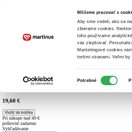
Doručenie
Kníhkupectvá
Knihovrátok
Poukážky
Knižný blog
Kontakt
Môžeme pracovať s cooki
Aby sme vedeli, ako sa na 
zbierame cookies. Niektor
E-knihy
Audioknihy
Hry
Filmy
Knihy
Doplnky
toho používame analytické
vás zlepšovať. Personaliz
Vyhľadávanie
Marketingové cookies nám 
tretími stranami. Veľmi b
Prihlásiť
Výber
Potrebné
P
súhlasu
19,60 €
Vložiť do košíka
Pri nákupe nad 49 €
poštovné zadarmo
Vyhľadávanie