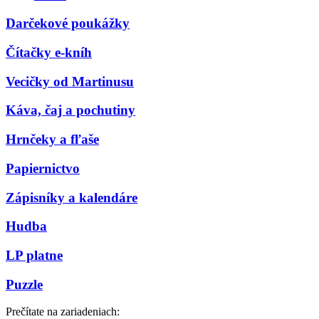
Darčekové poukážky
Čítačky e-kníh
Vecičky od Martinusu
Káva, čaj a pochutiny
Hrnčeky a fľaše
Papiernictvo
Zápisníky a kalendáre
Hudba
LP platne
Puzzle
Prečítate na zariadeniach: