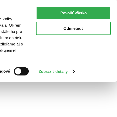
Povoliť všetko
a knihy,
ovala. Okrem
Odmietnuť
stále ho pre
u orientáciu.
dieľame aj s
Ďakujeme!
ngové
Zobraziť detaily