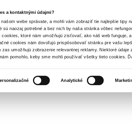
es a kontaktnými údajmi?
našom webe správate, a mohli vám zobraziť tie najlepšie tipy n
é sú naozaj potrebné a bez nich by naša stránka vôbec nefung
 cookies, ktoré nám umožňujú zisťovať, ako náš web funguje, a 
ačné cookies nám dovoľujú prispôsobovať stránku pre vašu lepši
zas umožňujú zobrazenie relevantnej reklamy. Niektoré údaje z
y nám pomohlo, keby sme mohli používať všetky tieto cookies. 
ersonalizačné
Analytické
Marketi