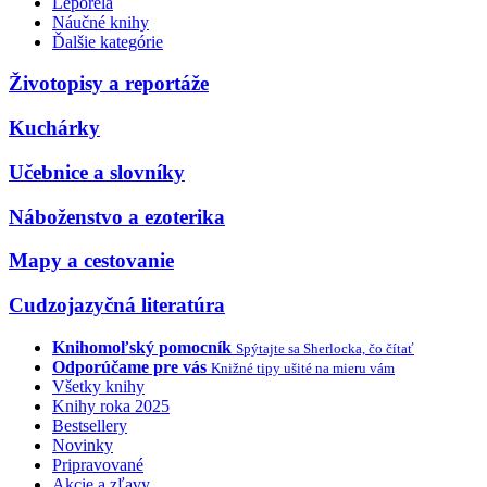
Leporelá
Náučné knihy
Ďalšie kategórie
Životopisy a reportáže
Kuchárky
Učebnice a slovníky
Náboženstvo a ezoterika
Mapy a cestovanie
Cudzojazyčná literatúra
Knihomoľský pomocník
Spýtajte sa Sherlocka, čo čítať
Odporúčame pre vás
Knižné tipy ušité na mieru vám
Všetky knihy
Knihy roka 2025
Bestsellery
Novinky
Pripravované
Akcie a zľavy