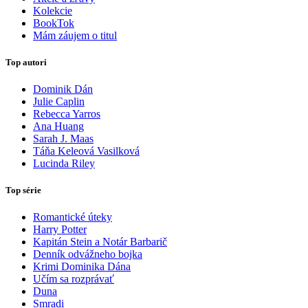
Kolekcie
BookTok
Mám záujem o titul
Top autori
Dominik Dán
Julie Caplin
Rebecca Yarros
Ana Huang
Sarah J. Maas
Táňa Keleová Vasilková
Lucinda Riley
Top série
Romantické úteky
Harry Potter
Kapitán Stein a Notár Barbarič
Denník odvážneho bojka
Krimi Dominika Dána
Učím sa rozprávať
Duna
Smradi