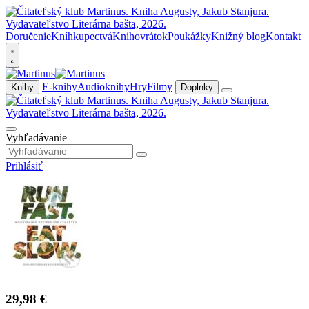
Doručenie
Kníhkupectvá
Knihovrátok
Poukážky
Knižný blog
Kontakt
E-knihy
Audioknihy
Hry
Filmy
Knihy
Doplnky
Vyhľadávanie
Prihlásiť
29,98 €