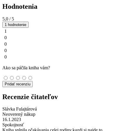
Hodnotenia
5,0
/ 5
1 hodnotenie
1
0
0
0
0
Ako sa páčila kniha vám?
Pridať recenziu
Recenzie čitateľov
Slávka Fulajtárová
Neoverený nákup
16.1.2023
Spokojnosť
Kniha splnila očakávania celej rodiny,kazdi si najde to