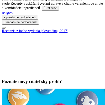
svoje.Recepty vyskúšané ,veľmi zdravé a chutne varenie,nové chute
a kombinácie ingrediencií.
Čítať viac
reagovať
2 pozitívne hodnotenia
2
0 negatívne hodnotenia
0
Recenzia z iného vydania (slovenčina, 2017)
Poznáte nový čitateľský profil?