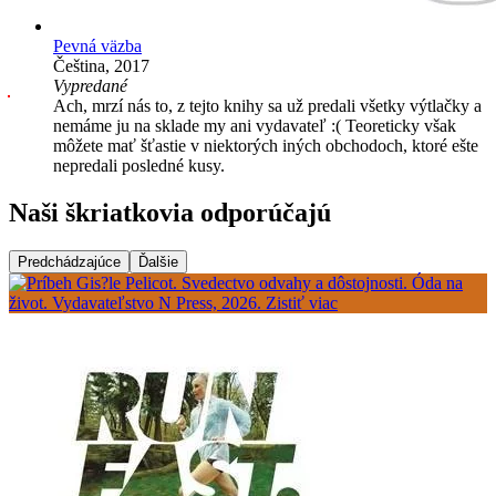
Pevná väzba
Čeština, 2017
Vypredané
Ach, mrzí nás to, z tejto knihy sa už predali všetky výtlačky a
nemáme ju na sklade my ani vydavateľ :( Teoreticky však
môžete mať šťastie v niektorých iných obchodoch, ktoré ešte
nepredali posledné kusy.
Naši škriatkovia odporúčajú
Predchádzajúce
Ďalšie