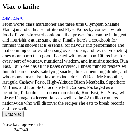
Viac o knihe
#diéta
#bežci
From world-class marathoner and three-time Olympian Shalane
Flanagan and culinary nutritionist Elyse Kopecky comes a whole
foods, flavour-forward cookbook that proves food can be indulgent
and nourishing at the same time. Finally here's a cookbook for
runners that shows fat is essential for flavour and performance and
that counting calories, obsessing over protein, and restrictive dieting
does more harm than good. Packed with more than 100 recipes for
every part of yourday, nutritional wisdom, and inspiring stories, Run
Fast, Eat Slow has all the bases covered. Fitness-minded readers will
find delicious meals, satisfying snacks, thirst- quenching drinks, and
wholesome treats. Fan favorites include Can't Beet Me Smoothie,
Arugula Cashew Pesto, High-Altitude Bison Meatballs, Superhero
Muffins, and Double ChocolateTeff Cookies. Packaged as a
beautiful, full-colour hardcover cookbook, Run Fast, Eat Slow, will
please Flanagan's fervent fans as well as the 42 million runners
nationwide who will discover the recipes she eats to break records
and live well.
Čítať viac
Naše katalógové číslo
247340