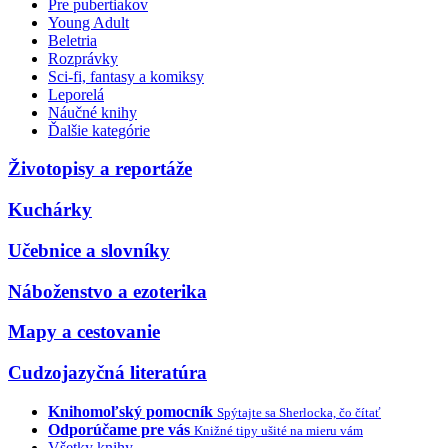
Pre pubertiakov
Young Adult
Beletria
Rozprávky
Sci-fi, fantasy a komiksy
Leporelá
Náučné knihy
Ďalšie kategórie
Životopisy a reportáže
Kuchárky
Učebnice a slovníky
Náboženstvo a ezoterika
Mapy a cestovanie
Cudzojazyčná literatúra
Knihomoľský pomocník
Spýtajte sa Sherlocka, čo čítať
Odporúčame pre vás
Knižné tipy ušité na mieru vám
Všetky knihy