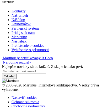
Martinus
Kontakty
Náš príbeh
Náš blog
Knihovrátok
Partnerský systém
Pridaj sa k nám
Marketing
Náš labák
Prehlásenie o cookies
Vyhlásenie o prístupnosti
Martinus je certifikovaný B Corp
Nerobíme rozdiely
Najlepšie novinky sú tie knižné. Získajte ich ako prví:
Odoslať
© 2000-2026 Martinus. Internetové kníhkupectvo. Všetky práva
vyhradené.
Nastaviť cookies
Ochrana súkromia
Obchodné podmienky