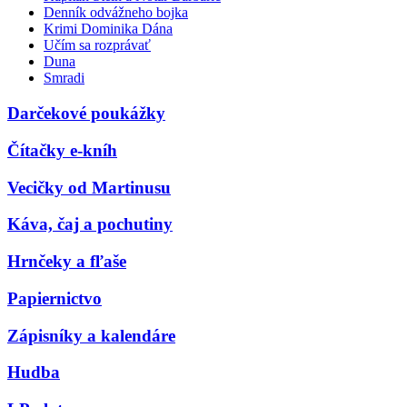
Denník odvážneho bojka
Krimi Dominika Dána
Učím sa rozprávať
Duna
Smradi
Darčekové poukážky
Čítačky e-kníh
Vecičky od Martinusu
Káva, čaj a pochutiny
Hrnčeky a fľaše
Papiernictvo
Zápisníky a kalendáre
Hudba