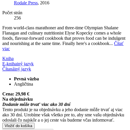
Rodale Press
, 2016
Počet strán
256
From world-class marathoner and three-time Olympian Shalane
Flanagan and culinary nutritionist Elyse Kopecky comes a whole
foods, flavour-forward cookbook that proves food can be indulgent
and nourishing at the same time. Finally here's a cookbook...
Čítať
viac
Kniha
E-kniha
iný jazyk
Čítaná
iný jazyk
Pevná väzba
Angličtina
Cena:
29,98 €
Na objednávku
Dodanie môže trvať viac ako 30 dní
Tento produkt je na objednávku a jeho dodanie môže trvať aj viac
ako 30 dní. Urobíme však všetko pre to, aby sme vašu objednávku
odoslali čo najskôr a o jej ceste vás budeme včas informovať.
Vložiť do košíka