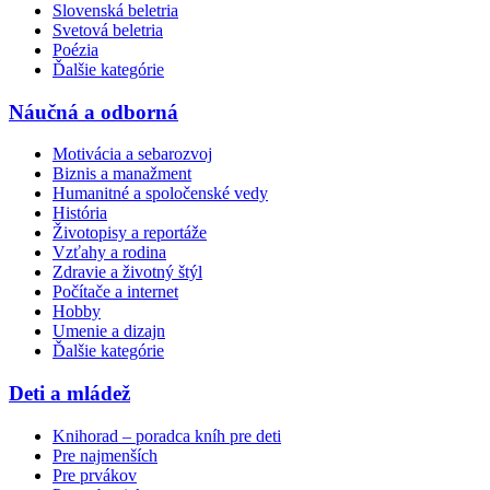
Slovenská beletria
Svetová beletria
Poézia
Ďalšie kategórie
Náučná a odborná
Motivácia a sebarozvoj
Biznis a manažment
Humanitné a spoločenské vedy
História
Životopisy a reportáže
Vzťahy a rodina
Zdravie a životný štýl
Počítače a internet
Hobby
Umenie a dizajn
Ďalšie kategórie
Deti a mládež
Knihorad – poradca kníh pre deti
Pre najmenších
Pre prvákov