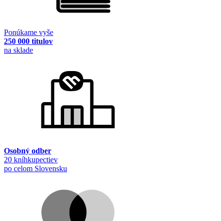
Ponúkame vyše
250 000 titulov
na sklade
Osobný odber
20 kníhkupectiev
po celom Slovensku