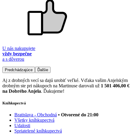
U nás nakupujete
vždy bezpečne
a s dôverou
Predchádzajúce
Ďalšie
Aj z drobných vecí sa dajú urobiť veľké. Vďaka vašim Anjelským
drobným ste pri nákupoch na Martinuse darovali už
1 501 406,00 €
na Dobrého Anjela
. Ďakujeme!
Kníhkupectvá
Bratislava - Obchodná
• Otvorené do 21:00
Všetky kníhkupectvá
Udalosti
Spriatelené kníhkupectvá