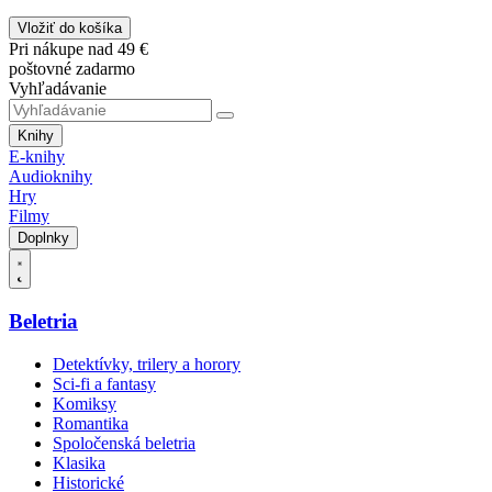
Vložiť do košíka
Pri nákupe nad 49 €
poštovné zadarmo
Vyhľadávanie
Knihy
E-knihy
Audioknihy
Hry
Filmy
Doplnky
Beletria
Detektívky, trilery a horory
Sci-fi a fantasy
Komiksy
Romantika
Spoločenská beletria
Klasika
Historické