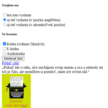
Zaujíma ma
len toto vydanie
aj iné vydania (v jazyku angličtina)
aj iné vydania (v akomkoľvek jazyku)
Vo formáte
Kniha (vrátane čítaných)
E-kniha
Audiokniha
Sledovať titul
Pridať citát
Pokiaľ ide o mňa, síce nechápem svoju mamu a oca a niekedy mi
ich je ľúto, ale nemôžem si pomôcť, mám ich veľmi rád.