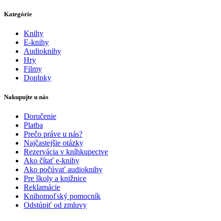
Kategórie
Knihy
E-knihy
Audioknihy
Hry
Filmy
Doplnky
Nakupujte u nás
Doručenie
Platba
Prečo práve u nás?
Najčastejšie otázky
Rezervácia v kníhkupectve
Ako čítať e-knihy
Ako počúvať audioknihy
Pre školy a knižnice
Reklamácie
Knihomoľský pomocník
Odstúpiť od zmluvy