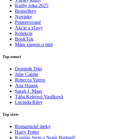
Knihy roka 2025
Bestsellery
Novinky
Pripravované
Akcie a zľavy
Kolekcie
BookTok
Mám záujem o titul
Top autori
Dominik Dán
Julie Caplin
Rebecca Yarros
Ana Huang
Sarah J. Maas
Táňa Keleová Vasilková
Lucinda Riley
Top série
Romantické úteky
Harry Potter
Kapitán Stein a Notár Barbarič