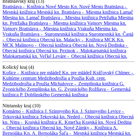
Bratislavský kraj (13)
Bratislava -
Knižnica Nové Mesto
Kn. Nové Mesto
Bratislava -
Mestská knižnica
Mestská kn.
Bratislava -
Miestna knižnica Lamač
Miestna kn. Lamač
Bratislava -
Miestna knižnica Petržalka
Miestna
kn. Petržalka
Bratislava -
Miestna knižnica Vajnory
Miestna kn.
Vajnory
Bratislava -
Miestna knižnica Vrakuňa
Miestna kn.
Vrakuňa
Bratislava -
Staromestská knižnica
Staromestská kn.
Častá
-
Obecná knižnica
Obecná kn.
Malacky -
Knižnica MCK
Kn.
MCK
Malinovo -
Obecná knižnica
Obecná kn.
Nová Dedinka -
Obecná knižnica
Obecná kn.
Pezinok -
Malokarpatská knižnica
Malokarpatská kn.
Veľké Leváre -
Obecná knižnica
Obecná kn.
Košický kraj (4)
Košice -
Knižnica pre mládež
Kn. pre mládež
Kráľovský Chlmec -
Kultúrne centrum Medzibodrožia a Použia
Kult. cent.
Medzibodrožia a Použia
Michalovce -
Zemplínska knižnica G.
Zvonického
Zemplínska kn. G. Zvonického
Rožňava -
Gemerská
knižnica P. Dobšinského
Gemerská knižnica
Nitriansky kraj (10)
Komárno -
Knižnica J. Szinnyeiho
Kn. J. Szinnyeiho
Levice -
Tekovská knižnica
Tekovská kn.
Neded -
Obecná knižnica
Obecná
kn.
Nitra -
Krajská knižnica K. Kmeťka
Krajská kn.
Nová Dedina
-
Obecná knižnica
Obecná kn.
Nové Zámky -
Knižnica A.
Bernoláka
Kn. A. Bernoláka
Šaľa -
Mestská knižnica
Mestská kn.