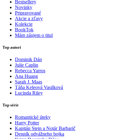
Bestsellery
Novinky
Pripravované
Akcie a zľavy
Kolekcie
BookTok
Mám záujem o titul
Top autori
Dominik Dán
Julie Caplin
Rebecca Yarros
Ana Huang
Sarah J. Maas
Táňa Keleová Vasilková
Lucinda Riley
Top série
Romantické úteky
Harry Potter
Kapitán Stein a Notár Barbarič
Denník odvážneho bojka