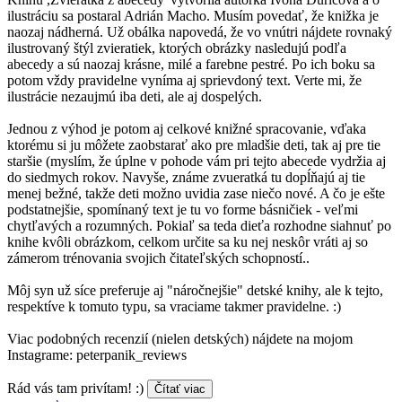
ilustráciu sa postaral Adrián Macho. Musím povedať, že knižka je
naozaj nádherná. Už obálka napovedá, že vo vnútri nájdete rovnaký
ilustrovaný štýl zvieratiek, ktorých obrázky nasledujú podľa
abecedy a sú naozaj krásne, milé a farebne pestré. Po ich boku sa
potom vždy pravidelne vyníma aj sprievdoný text. Verte mi, že
ilustrácie nezaujmú iba deti, ale aj dospelých.
Jednou z výhod je potom aj celkové knižné spracovanie, vďaka
ktorému si ju môžete zaobstarať ako pre mladšie deti, tak aj pre tie
staršie (myslím, že úplne v pohode vám pri tejto abecede vydržia aj
do siedmych rokov. Navyše, známe zvueratká tu dopĺňajú aj tie
menej bežné, takže deti možno uvidia zase niečo nové. A čo je ešte
podstatnejšie, spomínaný text je tu vo forme básničiek - veľmi
chytľavých a rozumných. Pokiaľ sa teda dieťa rozhodne siahnuť po
knihe kvôli obrázkom, celkom určite sa ku nej neskôr vráti aj so
zámerom trénovania svojich čitateľských schopností..
Môj syn už síce preferuje aj "náročnejšie" detské knihy, ale k tejto,
respektíve k tomuto typu, sa vraciame takmer pravidelne. :)
Viac podobných recenzií (nielen detských) nájdete na mojom
Instagrame: peterpanik_reviews
Rád vás tam privítam! :)
Čítať viac