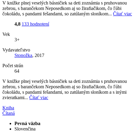
V knižke plnej veselých básničiek sa deti zoznámia s pruhovanou
zebrou, s barančekom Neposedkom aj so žirafiačikom, čo ľúbi
čokoládu, s pandami fešandami, so zatúlaným sloníkom...
Čítať viac
4,8
133 hodnotení
Vek
3+
Vydavateľstvo
Stonožka
, 2017
Počet strán
64
V knižke plnej veselých básničiek sa deti zoznámia s pruhovanou
zebrou, s barančekom Neposedkom aj so žirafiačikom, čo ľúbi
čokoládu, s pandami fešandami, so zatúlaným sloníkom a s inými
zvieratkami...
Čítať viac
Kniha
Čítaná
Pevná väzba
Slovenčina