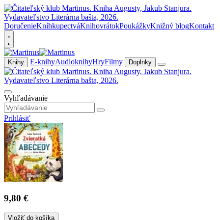
Doručenie
Kníhkupectvá
Knihovrátok
Poukážky
Knižný blog
Kontakt
E-knihy
Audioknihy
Hry
Filmy
Knihy
Doplnky
Vyhľadávanie
Prihlásiť
9,80 €
Vložiť do košíka