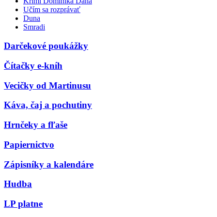
Krimi Dominika Dána
Učím sa rozprávať
Duna
Smradi
Darčekové poukážky
Čítačky e-kníh
Vecičky od Martinusu
Káva, čaj a pochutiny
Hrnčeky a fľaše
Papiernictvo
Zápisníky a kalendáre
Hudba
LP platne