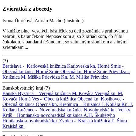
Zvieratká z abecedy
Ivona Ďuričová, Adrián Macho (ilustrátor)
V knižke plnej veselých básničiek sa deti zoznámia s pruhovanou
zebrou, s barančekom Neposedkom aj so žirafiačikom, čo ľúbi
čokoládu, s pandami fešandami, so zatúlaným sloníkom a s inými
zvieratkami...
(3)
Bratislava -
Karloveská knižnica
Karloveská kn.
Horné Srnie -
Obecná knižnica Horné Srnie
Obecná kn. Horné Srnie
Prievidza -
Knižnica M. Mišíka Prievidza
Kn. M. Mišíka Prievidza
Banskobystrický kraj (7)
Banská Bystrica -
Verejná knižnica M. Kováča
Verejná kn. M.
Kováča
Horná Ves -
Obecná knižnica
Obecná kn.
Kosihovce -
Obecná knižnica
Obecná kn.
Kremnica -
Knižnica J. Kollára
Kn. J.
Kollára
Lučenec -
Novohradská knižnica
Novohradská kn.
Veľký
Krtíš -
Hontiansko-novohradská knižnica A.H. Škultétyho
Hontiansko-novohradská kn.
Zvolen -
Krajská knižnica Ľ. Štúra
Krajská kn.