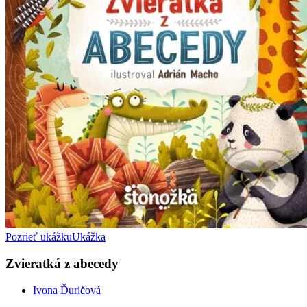
Pozrieť ukážku
Ukážka
Zvieratká z abecedy
Ivona Ďuričová