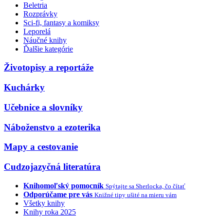
Beletria
Rozprávky
Sci-fi, fantasy a komiksy
Leporelá
Náučné knihy
Ďalšie kategórie
Životopisy a reportáže
Kuchárky
Učebnice a slovníky
Náboženstvo a ezoterika
Mapy a cestovanie
Cudzojazyčná literatúra
Knihomoľský pomocník
Spýtajte sa Sherlocka, čo čítať
Odporúčame pre vás
Knižné tipy ušité na mieru vám
Všetky knihy
Knihy roka 2025