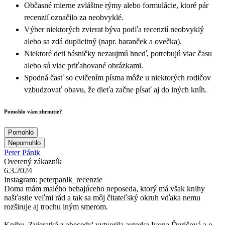
Občasné mierne zvláštne rýmy alebo formulácie, ktoré pár
recenzií označilo za neobvyklé.
Výber niektorých zvierat býva podľa recenzií neobvyklý
alebo sa zdá duplicitný (napr. baranček a ovečka).
Niektoré deti básničky nezaujmú hneď, potrebujú viac času
alebo sú viac priťahované obrázkami.
Spodná časť so cvičením písma môže u niektorých rodičov
vzbudzovať obavu, že dieťa začne písať aj do iných kníh.
Pomohlo vám zhrnutie?
Pomohlo
Nepomohlo
Peter Pánik
Overený zákazník
6.3.2024
Instagram: peterpanik_recenzie
Doma mám malého behajúceho neposeda, ktorý má však knihy
našťastie veľmi rád a tak sa môj čitateľský okruh vďaka nemu
rozširuje aj trochu iným smerom.
Knihu ,Zvieratká z abecedy' vytvorila autorka Ivona Ďuričová a o