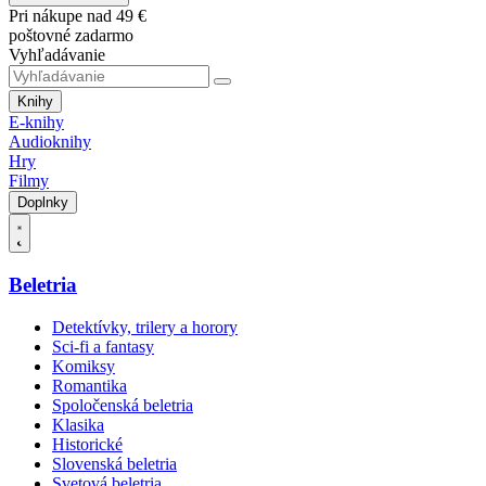
Pri nákupe nad 49 €
poštovné zadarmo
Vyhľadávanie
Knihy
E-knihy
Audioknihy
Hry
Filmy
Doplnky
Beletria
Detektívky, trilery a horory
Sci-fi a fantasy
Komiksy
Romantika
Spoločenská beletria
Klasika
Historické
Slovenská beletria
Svetová beletria