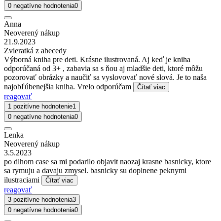
0 negatívne hodnotenia
0
Anna
Neoverený nákup
21.9.2023
Zvieratká z abecedy
Výborná kniha pre deti. Krásne ilustrovaná. Aj keď je kniha
odporúčaná od 3+ , zabavia sa s ňou aj mladšie deti, ktoré môžu
pozorovať obrázky a naučiť sa vyslovovať nové slová. Je to naša
najobľúbenejšia kniha. Vrelo odporúčam
Čítať viac
reagovať
1 pozitívne hodnotenie
1
0 negatívne hodnotenia
0
Lenka
Neoverený nákup
3.5.2023
po dlhom case sa mi podarilo objavit naozaj krasne basnicky, ktore
sa rymuju a davaju zmysel. basnicky su doplnene peknymi
ilustraciami
Čítať viac
reagovať
3 pozitívne hodnotenia
3
0 negatívne hodnotenia
0