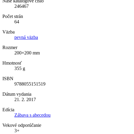
Naše katalógové číslo
246467
Počet strán
64
Väzba
pevná väzba
Rozmer
200×200 mm
Hmotnosť
355 g
ISBN
9788055151519
Dátum vydania
21. 2. 2017
Edícia
Zábava s abecedou
Vekové odporúčanie
3+