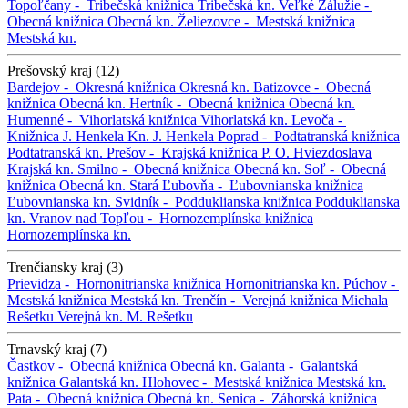
Topoľčany -
Tribečská knižnica
Tribečská kn.
Veľké Zálužie -
Obecná knižnica
Obecná kn.
Želiezovce -
Mestská knižnica
Mestská kn.
Prešovský kraj (12)
Bardejov -
Okresná knižnica
Okresná kn.
Batizovce -
Obecná
knižnica
Obecná kn.
Hertník -
Obecná knižnica
Obecná kn.
Humenné -
Vihorlatská knižnica
Vihorlatská kn.
Levoča -
Knižnica J. Henkela
Kn. J. Henkela
Poprad -
Podtatranská knižnica
Podtatranská kn.
Prešov -
Krajská knižnica P. O. Hviezdoslava
Krajská kn.
Smilno -
Obecná knižnica
Obecná kn.
Soľ -
Obecná
knižnica
Obecná kn.
Stará Ľubovňa -
Ľubovnianska knižnica
Ľubovnianska kn.
Svidník -
Podduklianska knižnica
Podduklianska
kn.
Vranov nad Topľou -
Hornozemplínska knižnica
Hornozemplínska kn.
Trenčiansky kraj (3)
Prievidza -
Hornonitrianska knižnica
Hornonitrianska kn.
Púchov -
Mestská knižnica
Mestská kn.
Trenčín -
Verejná knižnica Michala
Rešetku
Verejná kn. M. Rešetku
Trnavský kraj (7)
Častkov -
Obecná knižnica
Obecná kn.
Galanta -
Galantská
knižnica
Galantská kn.
Hlohovec -
Mestská knižnica
Mestská kn.
Pata -
Obecná knižnica
Obecná kn.
Senica -
Záhorská knižnica