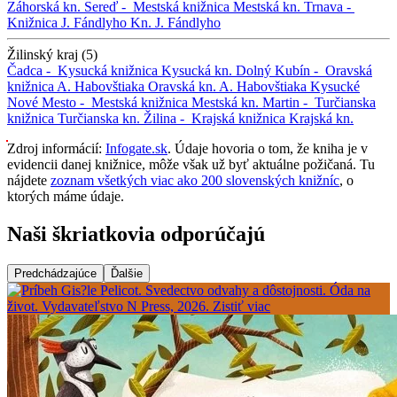
Záhorská kn.
Sereď -
Mestská knižnica
Mestská kn.
Trnava -
Knižnica J. Fándlyho
Kn. J. Fándlyho
Žilinský kraj (5)
Čadca -
Kysucká knižnica
Kysucká kn.
Dolný Kubín -
Oravská
knižnica A. Habovštiaka
Oravská kn. A. Habovštiaka
Kysucké
Nové Mesto -
Mestská knižnica
Mestská kn.
Martin -
Turčianska
knižnica
Turčianska kn.
Žilina -
Krajská knižnica
Krajská kn.
Zdroj informácií:
Infogate.sk
. Údaje hovoria o tom, že kniha je v
evidencii danej knižnice, môže však už byť aktuálne požičaná. Tu
nájdete
zoznam všetkých viac ako 200 slovenských knižníc
, o
ktorých máme údaje.
Naši škriatkovia odporúčajú
Predchádzajúce
Ďalšie