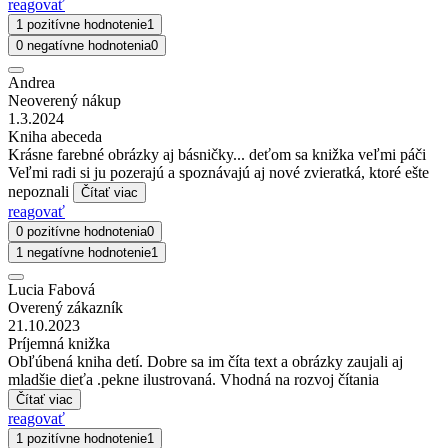
reagovať
1 pozitívne hodnotenie
1
0 negatívne hodnotenia
0
Andrea
Neoverený nákup
1.3.2024
Kniha abeceda
Krásne farebné obrázky aj básničky... deťom sa knižka veľmi páči
Veľmi radi si ju pozerajú a spoznávajú aj nové zvieratká, ktoré ešte
nepoznali
Čítať viac
reagovať
0 pozitívne hodnotenia
0
1 negatívne hodnotenie
1
Lucia Fabová
Overený zákazník
21.10.2023
Príjemná knižka
Obľúbená kniha detí. Dobre sa im číta text a obrázky zaujali aj
mladšie dieťa .pekne ilustrovaná. Vhodná na rozvoj čítania
Čítať viac
reagovať
1 pozitívne hodnotenie
1