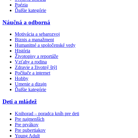
Poézia
Ďalšie kategórie
Náučná a odborná
Motivácia a sebarozvoj
Biznis a manažment
Humanitné a spoločenské vedy
História
Životopisy a reportáže
Vzťahy a rodina
Zdravie a životný štýl
Počítače a internet
Hobby
Umenie a dizajn
Ďalšie kategórie
Deti a mládež
Knihorad – poradca kníh pre deti
Pre najmenších
Pre prvákov
Pre pubertiakov
Young Adult