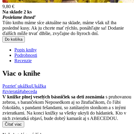
9,80 €
Na sklade 2 ks
Posielame ihneď
Túto knihu máme síce aktuálne na sklade, máme však už iba
posledné kusy. Ak ju chcete mať rýchlo, ponáhľajte sa! Dodanie
ďalších môže trvať dlhšie, zvyčajne do štyroch dní.
Do košíka
Popis knihy
Podrobnosti
Recenzie
Viac o knihe
Pozrieť ukážku
Ukážka
#zvieratá
#abeceda
V knižke plnej veselých básničiek sa deti zoznámia
s pruhovanou
zebrou, s barančekom Neposedkom aj so žirafiačikom, čo ľúbi
čokoládu, s pandami fešandami, so zatúlaným sloníkom a s inými
zvieratkami. Na konci knižky sa všetky ukryli do hádaniek. Kto v
nich zvieratká objaví, bude dobrý kamarát aj s ABECEDOU.
Čítať viac