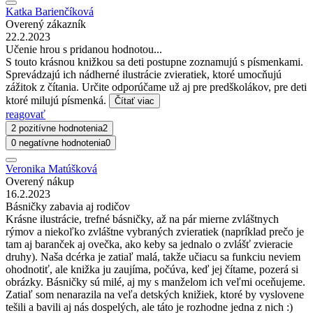
Katka Barienčíková
Overený zákazník
22.2.2023
Učenie hrou s pridanou hodnotou...
S touto krásnou knižkou sa deti postupne zoznamujú s písmenkami.
Sprevádzajú ich nádherné ilustrácie zvieratiek, ktoré umocňujú
zážitok z čítania. Určite odporúčame už aj pre predškolákov, pre deti
ktoré milujú písmenká.
Čítať viac
reagovať
2 pozitívne hodnotenia
2
0 negatívne hodnotenia
0
Veronika Matúšková
Overený nákup
16.2.2023
Básničky zabavia aj rodičov
Krásne ilustrácie, trefné básničky, až na pár mierne zvláštnych
rýmov a niekoľko zvláštne vybraných zvieratiek (napríklad prečo je
tam aj baranček aj ovečka, ako keby sa jednalo o zvlášť zvieracie
druhy). Naša dcérka je zatiaľ malá, takže učiacu sa funkciu neviem
ohodnotiť, ale knižka ju zaujíma, počúva, keď jej čítame, pozerá si
obrázky. Básničky sú milé, aj my s manželom ich veľmi oceňujeme.
Zatiaľ som nenarazila na veľa detských knižiek, ktoré by vyslovene
tešili a bavili aj nás dospelých, ale táto je rozhodne jedna z nich :)