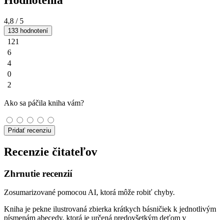
Hodnotenia
4,8
/ 5
133 hodnotení
121
6
4
0
2
Ako sa páčila kniha vám?
Pridať recenziu
Recenzie čitateľov
Zhrnutie recenzií
Zosumarizované pomocou AI, ktorá môže robiť chyby.
Kniha je pekne ilustrovaná zbierka krátkych básničiek k jednotlivým
písmenám abecedy, ktorá je určená predovšetkým deťom v