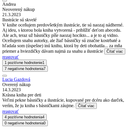
Andrea
Neoverený nákup
21.3.2023
Ilustrácie sú skvelé
V knihe oceňujem predovšetkým ilustrácie, tie sú naozaj nádherné.
Aj ideu, s ktorou bola kniha vytvorená - priblížiť deťom abecedu.
Ale ach, teraz už básničky píše naozaj hocikto... a je to aj vidno.
Oceňujem snahu autorky, ale žiaľ básničky sú značne kostrbaté a
hľadala som (úspešne) inú knihu, ktorá by deti obohatila... za mňa
priemer a hviezdičky dávam najmä za snahu a ilustrácie
Čítať viac
reagovať
1 pozitívne hodnotenie
1
7 negatívne hodnotenia
7
Lucia Gazdová
Overený nákup
14.3.2023
Krásna kniha pre deti
Veľmi pekne básničky a ilustrácie, kupované pre dcéru ako darček,
verím, že ju kniha s básničkami záujme.
Čítať viac
reagovať
4 pozitívne hodnotenia
4
0 negatívne hodnotenia
0