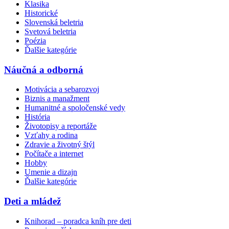
Klasika
Historické
Slovenská beletria
Svetová beletria
Poézia
Ďalšie kategórie
Náučná a odborná
Motivácia a sebarozvoj
Biznis a manažment
Humanitné a spoločenské vedy
História
Životopisy a reportáže
Vzťahy a rodina
Zdravie a životný štýl
Počítače a internet
Hobby
Umenie a dizajn
Ďalšie kategórie
Deti a mládež
Knihorad – poradca kníh pre deti