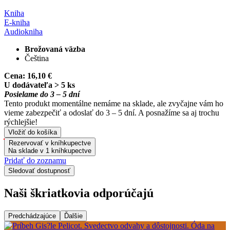
Kniha
E-kniha
Audiokniha
Brožovaná väzba
Čeština
Cena:
16,10 €
U dodávateľa > 5 ks
Posielame do 3 – 5 dní
Tento produkt momentálne nemáme na sklade, ale zvyčajne vám ho
vieme zabezpečiť a odoslať do 3 – 5 dní. A posnažíme sa aj trochu
rýchlejšie!
Vložiť do košíka
Rezervovať v kníhkupectve
Na sklade v 1 kníhkupectve
Pridať do zoznamu
Sledovať dostupnosť
Naši škriatkovia odporúčajú
Predchádzajúce
Ďalšie