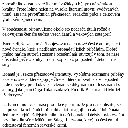
zprostředkovávat pestré literární zážitky a být pro ně zárukou
kvality. Proto lpíme nejen na vysoké literární úrovni vydávaných
titulů, ale i na prvotřídních překladech, redakční práci a celkovém
grafickém zpracování.
V současnosti připravujeme okolo sto padesáti titulů ročně a
oslovujeme čtenáře takřka všech žánrů a věkových kategorií.
Jsme rádi, že se nám daří objevovat nejen nové české autory, ale i
nové čtenáře, kteří s nadšením propadají jejich příběhům. Dobré
jméno našich autorů i získaná ocenění nás utvrzují v tom, že naše
důsledná péče o knihy – od rukopisu až po poslední detail – má
smysl.
Bohatá je i sekce překladové literatury. Vybíráme rozmanité příběhy
z celého světa, které spojuje čtivost, literární kvalita a v neposlední
řadě i pečlivý překlad. Čeští čtenáři se díky nám mohli seznámit s
autory, jako jsou Olga Tokarczuková, Fredrik Backman či Muriel
Barberyová.
Další nedílnou částí naší produkce je krimi. Je pro nás důležité, že
na pozadí kriminálních případů autoři reagují i na aktuální témata.
Jedním z nejdůležitějších milníků našeho nakladatelství bylo vydání
prvního dílu série Milénium Stiega Larssona, který na českém trhu
odstartoval fenomén severské krimi.