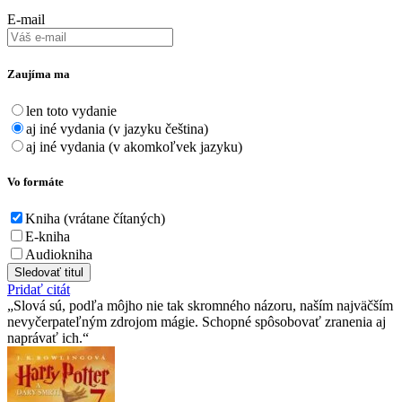
E-mail
Zaujíma ma
len toto vydanie
aj iné vydania (v jazyku čeština)
aj iné vydania (v akomkoľvek jazyku)
Vo formáte
Kniha (vrátane čítaných)
E-kniha
Audiokniha
Sledovať titul
Pridať citát
Slová sú, podľa môjho nie tak skromného názoru, naším najväčším
nevyčerpateľným zdrojom mágie. Schopné spôsobovať zranenia aj
naprávať ich.