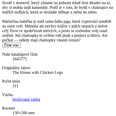
životě v domově, který zůstane na jednom místě dost dlouho na to,
aby si mohla najít kamarády. Potíž je v tom, že bydlí v chaloupce na
muřích nožkách, která se neustále stěhuje z místa na místo.
Márinčina babička je totiž sama baba jaga, která vyprovází zemřelé
na onen svět. Márinka ale nechce kráčet v jejích stopách a strávit
celý život ve společnosti mrtvých, a proto se rozhodne svůj osud
změnit. Její chaloupka to ovšem vidí jinak a postaví si hlavu. Ale
počkat — odkdy mají chaloupky vlastní rozum?
Čítať viac
Naše katalógové číslo
1845775
Originálny názov
The House with Chicken Legs
Počet strán
311
Väzba
brožovaná väzba
Rozmer
130×200 mm