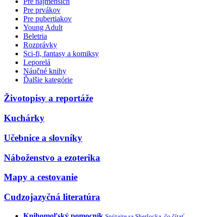
Pre najmenších
Pre prvákov
Pre pubertiakov
Young Adult
Beletria
Rozprávky
Sci-fi, fantasy a komiksy
Leporelá
Náučné knihy
Ďalšie kategórie
Životopisy a reportáže
Kuchárky
Učebnice a slovníky
Náboženstvo a ezoterika
Mapy a cestovanie
Cudzojazyčná literatúra
Knihomoľský pomocník
Spýtajte sa Sherlocka, čo čítať