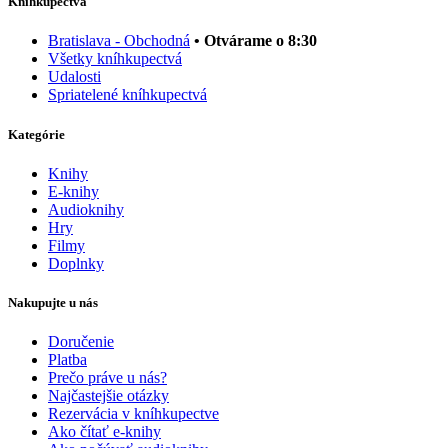
Kníhkupectvá
Bratislava - Obchodná
• Otvárame o 8:30
Všetky kníhkupectvá
Udalosti
Spriatelené kníhkupectvá
Kategórie
Knihy
E-knihy
Audioknihy
Hry
Filmy
Doplnky
Nakupujte u nás
Doručenie
Platba
Prečo práve u nás?
Najčastejšie otázky
Rezervácia v kníhkupectve
Ako čítať e-knihy