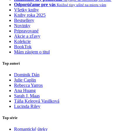
Odporúčame pre vás
Knižné tipy ušité na mieru vám
Všetky knihy
Knihy roka 2025
Bestsellery
Novinky
Pripravované
Akcie a zľavy
Kolekcie
BookTok
Mám záujem o titul
Top autori
Dominik Dán
Julie Caplin
Rebecca Yarros
Ana Huang
Sarah J. Maas
Táňa Keleová Vasilková
Lucinda Riley
Top série
Romantické úteky