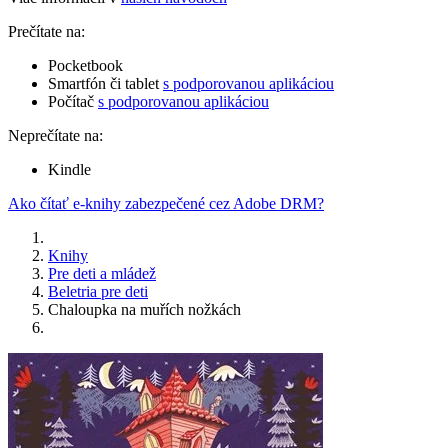
Prečítate na:
Pocketbook
Smartfón či tablet
s podporovanou aplikáciou
Počítač
s podporovanou aplikáciou
Neprečítate na:
Kindle
Ako čítať e-knihy zabezpečené cez Adobe DRM?
Knihy
Pre deti a mládež
Beletria pre deti
Chaloupka na muřích nožkách