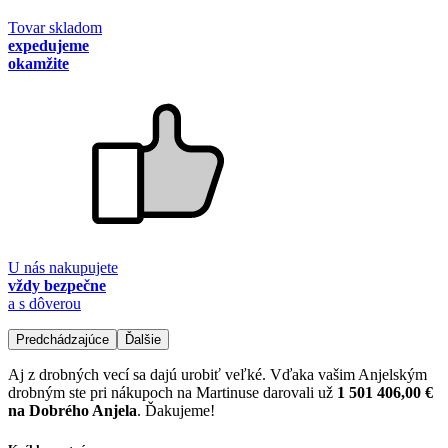
Tovar skladom
expedujeme
okamžite
U nás nakupujete
vždy bezpečne
a s dôverou
Predchádzajúce
Ďalšie
Aj z drobných vecí sa dajú urobiť veľké. Vďaka vašim Anjelským
drobným ste pri nákupoch na Martinuse darovali už
1 501 406,00 €
na Dobrého Anjela
. Ďakujeme!