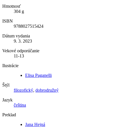
Hmotnosť
304 g
ISBN
9788027515424
Dátum vydania
9. 3. 2023
Vekové odporúčanie
11-13
Ilustrácie
Elisa Paganelli
Štýl
filozofický
,
dobrodružný
Jazyk
čeština
Preklad
Jana Hejná