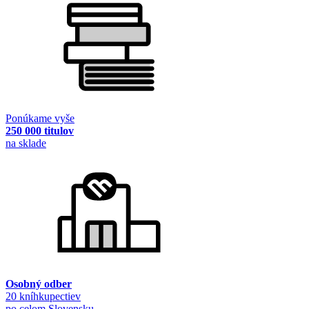
Ponúkame vyše
250 000 titulov
na sklade
Osobný odber
20 kníhkupectiev
po celom Slovensku