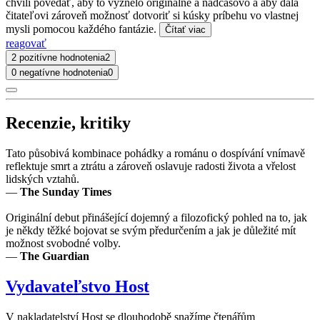
chvíli povedať, aby to vyznelo originálne a nadčasovo a aby dala
čitateľovi zároveň možnosť dotvoriť si kúsky príbehu vo vlastnej
mysli pomocou každého fantázie.
Čítať viac
reagovať
2 pozitívne hodnotenia
2
0 negatívne hodnotenia
0
Recenzie, kritiky
Tato působivá kombinace pohádky a románu o dospívání vnímavě
reflektuje smrt a ztrátu a zároveň oslavuje radosti života a vřelost
lidských vztahů.
—
The Sunday Times
Originální debut přinášející dojemný a filozofický pohled na to, jak
je někdy těžké bojovat se svým předurčením a jak je důležité mít
možnost svobodné volby.
—
The Guardian
Vydavateľstvo Host
V nakladatelství Host se dlouhodobě snažíme čtenářům