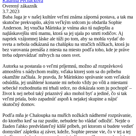
Katarína Pecháčková
Overený zákazník
3.7.2023
Baba Jaga je v našej kultúre veľmi známa záporná postava, a tak ma
skutočne prekvapilo, akým veľkým srdcom ju obdarila Sophie
Anderson. Jej vnučka Márinka je vníma ako tú najlepšiu a
najláskavejšiu strú mamu, ktorá sa jej ujala po smrti rodičov. Aj
napriek vzájomnej láske ale túži po tom, aby sa mohla vydať do
sveta a nebola odkázaná na chalúpku na stračích nôžkach, ktorá ju
bez varovania prenáša z miesta na miesto podľa toho, kde je práve
treba odprevádzať mŕtvych na onen svet.
Autorka sa postarala o veľmi príjemnú, možno až rozprávkovú
atmosféru s nádychom reality, vďaka ktorej som sa do príbehu
okamžite začítala. Je pravda, že Márinkino správanie som veľakrát
odsúdila, jej unáhlené konanie mi nebolo vždy po vôli a miestami
sebecké rozhodnutia mi trhali srdce, no dokázala som ju pochopiť –
život k nej nebol taký priaznivý ako mohol byť a jediné, čo si tak
veľmi priala, bolo zapadnúť aspoň k nejakej skupine a nájsť
skutočný domov.
Podľa mňa je Chaloupka na muřích nožkách nádherné rozprávanie,
do ktorého keď sa raz pustíte, nebudete ho vládať odložiť. Nejde o
žiaden ľahko predvídateľný klišé príbeh, pri ktorom si budete vedieť
domyslieť zápletku aj záver, kdeže, Sophie presne vie, čo v tej a tej