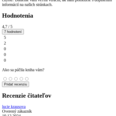
informácií na našich stránkach.
Hodnotenia
4,7
/ 5
7 hodnotení
5
2
0
0
0
Ako sa páčila kniha vám?
Pridať recenziu
Recenzie čitateľov
lucie krausova
Overený zákazník
19.12.2024