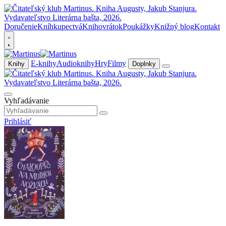
Doručenie
Kníhkupectvá
Knihovrátok
Poukážky
Knižný blog
Kontakt
E-knihy
Audioknihy
Hry
Filmy
Knihy
Doplnky
Vyhľadávanie
Prihlásiť