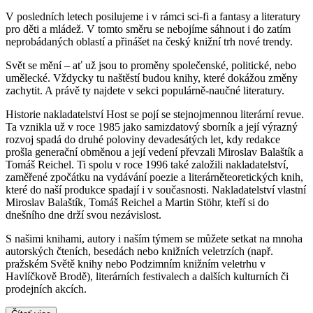
V posledních letech posilujeme i v rámci sci-fi a fantasy a literatury
pro děti a mládež. V tomto směru se nebojíme sáhnout i do zatím
neprobádaných oblastí a přinášet na český knižní trh nové trendy.
Svět se mění – ať už jsou to proměny společenské, politické, nebo
umělecké. Vždycky tu naštěstí budou knihy, které dokážou změny
zachytit. A právě ty najdete v sekci populárně-naučné literatury.
Historie nakladatelství Host se pojí se stejnojmennou literární revue.
Ta vznikla už v roce 1985 jako samizdatový sborník a její výrazný
rozvoj spadá do druhé poloviny devadesátých let, kdy redakce
prošla generační obměnou a její vedení převzali Miroslav Balaštík a
Tomáš Reichel. Ti spolu v roce 1996 také založili nakladatelství,
zaměřené zpočátku na vydávání poezie a literárněteoretických knih,
které do naší produkce spadají i v současnosti. Nakladatelství vlastní
Miroslav Balaštík, Tomáš Reichel a Martin Stöhr, kteří si do
dnešního dne drží svou nezávislost.
S našimi knihami, autory i naším týmem se můžete setkat na mnoha
autorských čteních, besedách nebo knižních veletrzích (např.
pražském Světě knihy nebo Podzimním knižním veletrhu v
Havlíčkově Brodě), literárních festivalech a dalších kulturních či
prodejních akcích.