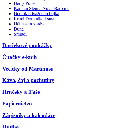
Harry Potter
Kapitán Stein a Notár Barbarič
Denník odvážneho bojka
Krimi Dominika Dána
Učím sa rozprávať
Duna
Smradi
Darčekové poukážky
Čítačky e-kníh
Vecičky od Martinusu
Káva, čaj a pochutiny
Hrnčeky a fľaše
Papiernictvo
Zápisníky a kalendáre
Hudba