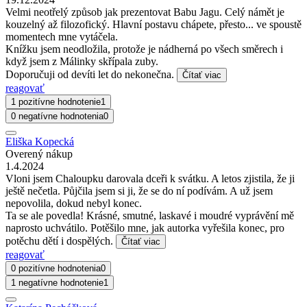
Velmi neotřelý způsob jak prezentovat Babu Jagu. Celý námět je
kouzelný až filozofický. Hlavní postavu chápete, přesto... ve spoustě
momentech mne vytáčela.
Knížku jsem neodložila, protože je nádherná po všech směrech i
když jsem z Málinky skřípala zuby.
Doporučuji od devíti let do nekonečna.
Čítať viac
reagovať
1 pozitívne hodnotenie
1
0 negatívne hodnotenia
0
Eliška Kopecká
Overený nákup
1.4.2024
Vloni jsem Chaloupku darovala dceři k svátku. A letos zjistila, že ji
ještě nečetla. Půjčila jsem si ji, že se do ní podívám. A už jsem
nepovolila, dokud nebyl konec.
Ta se ale povedla! Krásné, smutné, laskavé i moudré vyprávění mě
naprosto uchvátilo. Potěšilo mne, jak autorka vyřešila konec, pro
potěchu dětí i dospělých.
Čítať viac
reagovať
0 pozitívne hodnotenia
0
1 negatívne hodnotenie
1