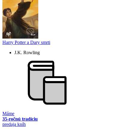
Harry Potter a Dary smrti
J.K. Rowling
Máme
35-ročnú tradíciu
predaja kníh