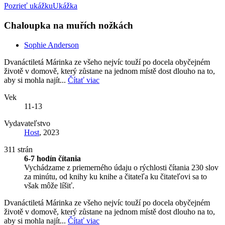
Pozrieť ukážku
Ukážka
Chaloupka na muřích nožkách
Sophie Anderson
Dvanáctiletá Márinka ze všeho nejvíc touží po docela obyčejném
životě v domově, který zůstane na jednom místě dost dlouho na to,
aby si mohla najít...
Čítať viac
Vek
11-13
Vydavateľstvo
Host
, 2023
311 strán
6-7 hodín čítania
Vychádzame z priemerného údaju o rýchlosti čítania 230 slov
za minútu, od knihy ku knihe a čitateľa ku čitateľovi sa to
však môže líšiť.
Dvanáctiletá Márinka ze všeho nejvíc touží po docela obyčejném
životě v domově, který zůstane na jednom místě dost dlouho na to,
aby si mohla najít...
Čítať viac