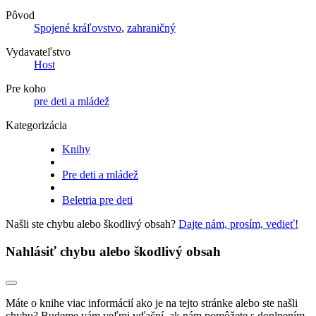
Pôvod
Spojené kráľovstvo
,
zahraničný
Vydavateľstvo
Host
Pre koho
pre deti a mládež
Kategorizácia
Knihy
Pre deti a mládež
Beletria pre deti
Našli ste chybu alebo škodlivý obsah?
Dajte nám, prosím, vedieť!
Nahlásiť chybu alebo škodlivý obsah
Máte o knihe viac informácií ako je na tejto stránke alebo ste našli
chybu? Budeme vám veľmi vďační, ak nám pomôžete s doplnením