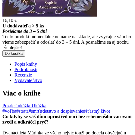
16,10 €
U dodávateľa > 5 ks
Posielame do 3 – 5 dní
Tento produkt momentálne nemáme na sklade, ale zvyčajne vám ho
vieme zabezpečiť a odoslať do 3 – 5 dní. A posnažíme sa aj trochu
rýchlejšie!
Do košíka
Popis knihy
Podrobnosti
Recenzie
Vydavateľstvo
Viac o knihe
Pozrieť ukážku
Ukážka
#voľba
#strata
#smrť
#detstvo a dospievanie
#šťastný život
Co kdyby se váš dům uprostřed noci bez sebemenšího varování
zvedl a odkráčel pryč?
Dvanáctiletá Márinka ze všeho nejvíc touží po docela obyčejném