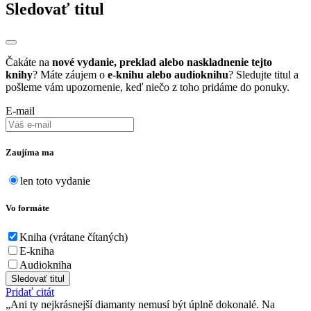
Sledovať titul
Čakáte na
nové vydanie, preklad alebo naskladnenie tejto
knihy
? Máte záujem o
e-knihu alebo audioknihu
? Sledujte titul a
pošleme vám upozornenie, keď niečo z toho pridáme do ponuky.
E-mail
Zaujíma ma
len toto vydanie
Vo formáte
Kniha (vrátane čítaných)
E-kniha
Audiokniha
Sledovať titul
Pridať citát
Ani ty nejkrásnejší diamanty nemusí být úplně dokonalé. Na