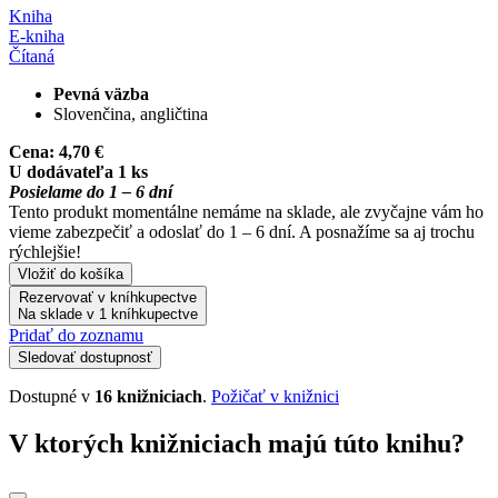
Kniha
E-kniha
Čítaná
Pevná väzba
Slovenčina, angličtina
Cena:
4,70 €
U dodávateľa 1 ks
Posielame do 1 – 6 dní
Tento produkt momentálne nemáme na sklade, ale zvyčajne vám ho
vieme zabezpečiť a odoslať do 1 – 6 dní. A posnažíme sa aj trochu
rýchlejšie!
Vložiť do košíka
Rezervovať v kníhkupectve
Na sklade v 1 kníhkupectve
Pridať do zoznamu
Sledovať dostupnosť
Dostupné v
16 knižniciach
.
Požičať v knižnici
V ktorých knižniciach majú túto knihu?