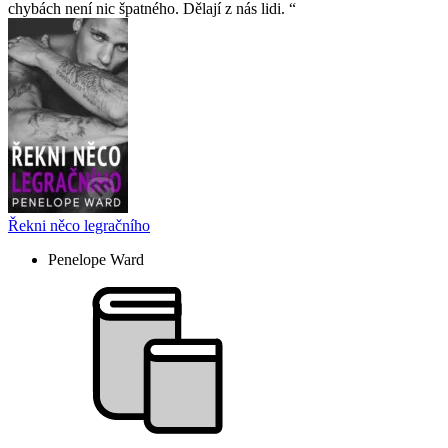
chybách není nic špatného. Dělají z nás lidi.
Řekni něco legračního
Penelope Ward