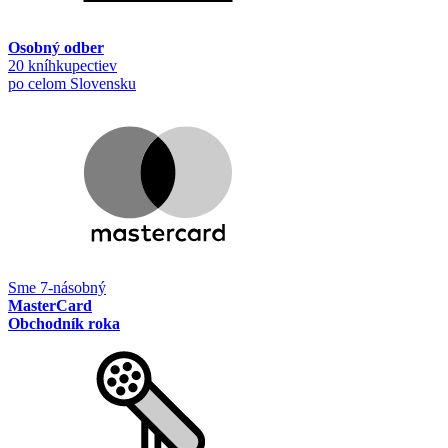
Osobný odber
20 kníhkupectiev
po celom Slovensku
Sme 7-násobný
MasterCard
Obchodník roka