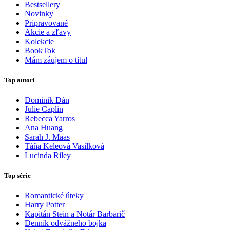
Bestsellery
Novinky
Pripravované
Akcie a zľavy
Kolekcie
BookTok
Mám záujem o titul
Top autori
Dominik Dán
Julie Caplin
Rebecca Yarros
Ana Huang
Sarah J. Maas
Táňa Keleová Vasilková
Lucinda Riley
Top série
Romantické úteky
Harry Potter
Kapitán Stein a Notár Barbarič
Denník odvážneho bojka