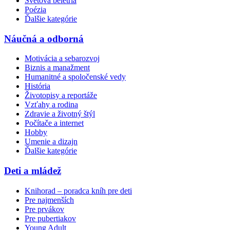
Svetová beletria
Poézia
Ďalšie kategórie
Náučná a odborná
Motivácia a sebarozvoj
Biznis a manažment
Humanitné a spoločenské vedy
História
Životopisy a reportáže
Vzťahy a rodina
Zdravie a životný štýl
Počítače a internet
Hobby
Umenie a dizajn
Ďalšie kategórie
Deti a mládež
Knihorad – poradca kníh pre deti
Pre najmenších
Pre prvákov
Pre pubertiakov
Young Adult