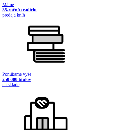
Máme
35-ročnú tradíciu
predaja kníh
Ponúkame vyše
250 000 titulov
na sklade