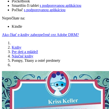
Pocketbook
Smartfón či tablet
s podporovanou aplikáciou
Počítač
s podporovanou aplikáciou
Neprečítate na:
Kindle
Ako čítať e-knihy zabezpečené cez Adobe DRM?
Knihy
Pre deti a mládež
Náučné knihy
Pompy, Titany a ostré predmety