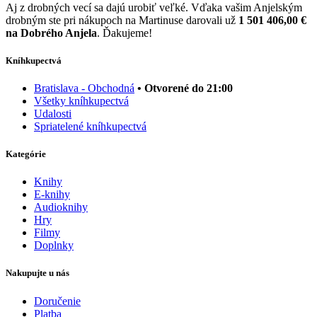
Aj z drobných vecí sa dajú urobiť veľké. Vďaka vašim Anjelským
drobným ste pri nákupoch na Martinuse darovali už
1 501 406,00 €
na Dobrého Anjela
. Ďakujeme!
Kníhkupectvá
Bratislava - Obchodná
• Otvorené do 21:00
Všetky kníhkupectvá
Udalosti
Spriatelené kníhkupectvá
Kategórie
Knihy
E-knihy
Audioknihy
Hry
Filmy
Doplnky
Nakupujte u nás
Doručenie
Platba