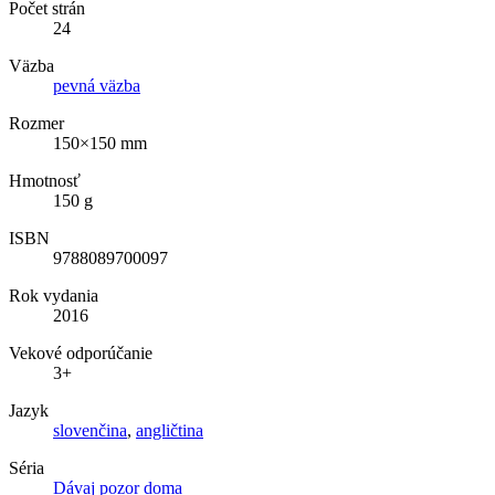
Počet strán
24
Väzba
pevná väzba
Rozmer
150×150 mm
Hmotnosť
150 g
ISBN
9788089700097
Rok vydania
2016
Vekové odporúčanie
3+
Jazyk
slovenčina
,
angličtina
Séria
Dávaj pozor doma