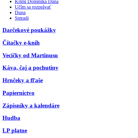
Krimi Dominika Dána
Učím sa rozprávať
Duna
Smradi
Darčekové poukážky
Čítačky e-kníh
Vecičky od Martinusu
Káva, čaj a pochutiny
Hrnčeky a fľaše
Papiernictvo
Zápisníky a kalendáre
Hudba
LP platne