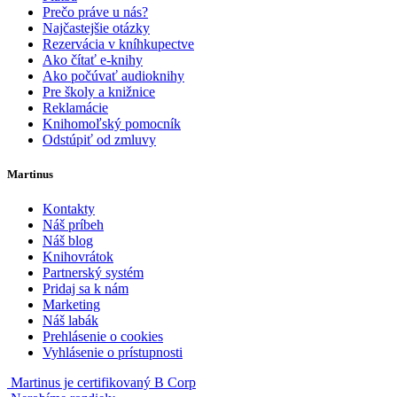
Prečo práve u nás?
Najčastejšie otázky
Rezervácia v kníhkupectve
Ako čítať e-knihy
Ako počúvať audioknihy
Pre školy a knižnice
Reklamácie
Knihomoľský pomocník
Odstúpiť od zmluvy
Martinus
Kontakty
Náš príbeh
Náš blog
Knihovrátok
Partnerský systém
Pridaj sa k nám
Marketing
Náš labák
Prehlásenie o cookies
Vyhlásenie o prístupnosti
Martinus je certifikovaný B Corp