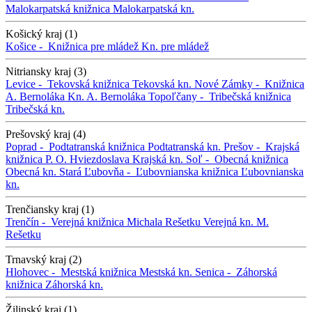
Malokarpatská knižnica
Malokarpatská kn.
Košický kraj (1)
Košice -
Knižnica pre mládež
Kn. pre mládež
Nitriansky kraj (3)
Levice -
Tekovská knižnica
Tekovská kn.
Nové Zámky -
Knižnica
A. Bernoláka
Kn. A. Bernoláka
Topoľčany -
Tribečská knižnica
Tribečská kn.
Prešovský kraj (4)
Poprad -
Podtatranská knižnica
Podtatranská kn.
Prešov -
Krajská
knižnica P. O. Hviezdoslava
Krajská kn.
Soľ -
Obecná knižnica
Obecná kn.
Stará Ľubovňa -
Ľubovnianska knižnica
Ľubovnianska
kn.
Trenčiansky kraj (1)
Trenčín -
Verejná knižnica Michala Rešetku
Verejná kn. M.
Rešetku
Trnavský kraj (2)
Hlohovec -
Mestská knižnica
Mestská kn.
Senica -
Záhorská
knižnica
Záhorská kn.
Žilinský kraj (1)