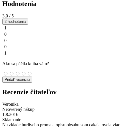
Hodnotenia
3,0
/ 5
2 hodnotenia
1
0
0
0
1
Ako sa páčila kniha vám?
Pridať recenziu
Recenzie čitateľov
Veronika
Neoverený nákup
1.8.2016
Sklamanie
Na zklade burliveho proma a opisu obsahu som cakala ovela viac.