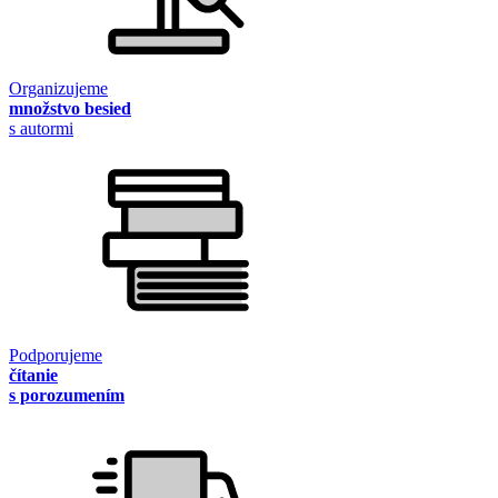
Organizujeme
množstvo besied
s autormi
Podporujeme
čítanie
s porozumením