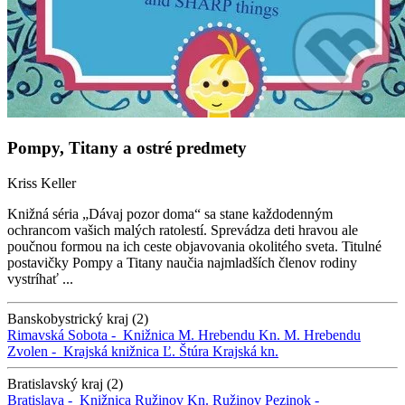
Pompy, Titany a ostré predmety
Kriss Keller
Knižná séria „Dávaj pozor doma“ sa stane každodenným
ochrancom vašich malých ratolestí. Sprevádza deti hravou ale
poučnou formou na ich ceste objavovania okolitého sveta. Titulné
postavičky Pompy a Titany naučia najmladších členov rodiny
vystríhať ...
Banskobystrický kraj (2)
Rimavská Sobota -
Knižnica M. Hrebendu
Kn. M. Hrebendu
Zvolen -
Krajská knižnica Ľ. Štúra
Krajská kn.
Bratislavský kraj (2)
Bratislava -
Knižnica Ružinov
Kn. Ružinov
Pezinok -