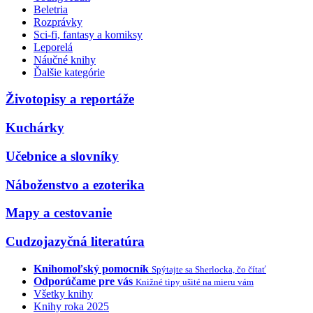
Beletria
Rozprávky
Sci-fi, fantasy a komiksy
Leporelá
Náučné knihy
Ďalšie kategórie
Životopisy a reportáže
Kuchárky
Učebnice a slovníky
Náboženstvo a ezoterika
Mapy a cestovanie
Cudzojazyčná literatúra
Knihomoľský pomocník
Spýtajte sa Sherlocka, čo čítať
Odporúčame pre vás
Knižné tipy ušité na mieru vám
Všetky knihy
Knihy roka 2025