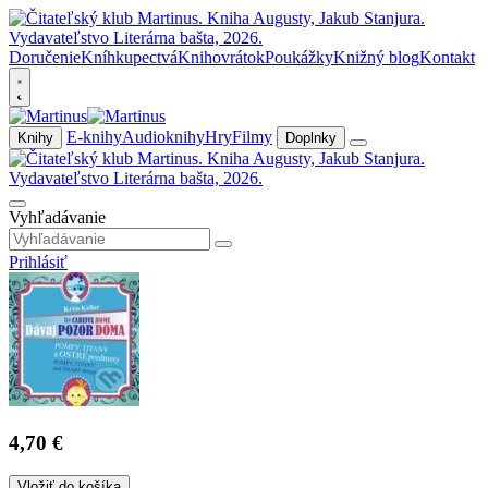
Doručenie
Kníhkupectvá
Knihovrátok
Poukážky
Knižný blog
Kontakt
E-knihy
Audioknihy
Hry
Filmy
Knihy
Doplnky
Vyhľadávanie
Prihlásiť
4,70 €
Vložiť do košíka