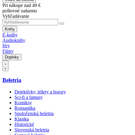
Pri nákupe nad 49 €
poštovné zadarmo
Vyhľadávanie
Knihy
E-knihy
Audioknihy
Hry
Filmy
Doplnky
Beletria
Detektívky, trilery a horory
Sci-fi a fantasy
Komiksy
Romantika
Spoločenská beletria
Klasika
Historické
Slovenská beletria