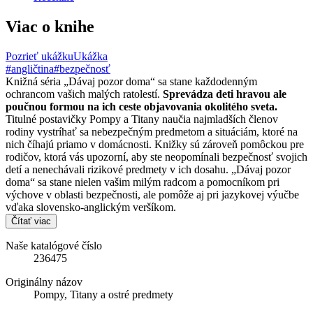
Viac o knihe
Pozrieť ukážku
Ukážka
#angličtina
#bezpečnosť
Knižná séria „Dávaj pozor doma“ sa stane každodenným
ochrancom vašich malých ratolestí.
Sprevádza deti hravou ale
poučnou formou na ich ceste objavovania okolitého sveta.
Titulné postavičky Pompy a Titany naučia najmladších členov
rodiny vystríhať sa nebezpečným predmetom a situáciám, ktoré na
nich číhajú priamo v domácnosti. Knižky sú zároveň pomôckou pre
rodičov, ktorá vás upozorní, aby ste neopomínali bezpečnosť svojich
detí a nenechávali rizikové predmety v ich dosahu. „Dávaj pozor
doma“ sa stane nielen vašim milým radcom a pomocníkom pri
výchove v oblasti bezpečnosti, ale pomôže aj pri jazykovej výučbe
vďaka slovensko-anglickým veršíkom.
Čítať viac
Naše katalógové číslo
236475
Originálny názov
Pompy, Titany a ostré predmety