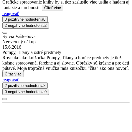
Graficke spracovanie knihy by si tiez zaslusilo viac usilia a hadam aj
fantazie a farebnosti.
Čítať viac
reagovať
0 pozitívne hodnotenia
0
2 negatívne hodnotenia
2
Sylvia Vaškebová
Neoverený nákup
15.6.2016
Pompy, Titany a ostré predmety
Rovnako ako knižočka Pompy, Titany a horúce predmety je tiež
krásne spracovaná, farebne a aj slovne. Obrázky sú krásne a pre deti
pútavé. Moja trojročná vnučka rada knižočku "číta" ako ona hovorí.
Čítať viac
reagovať
2 pozitívne hodnotenia
2
0 negatívne hodnotenia
0