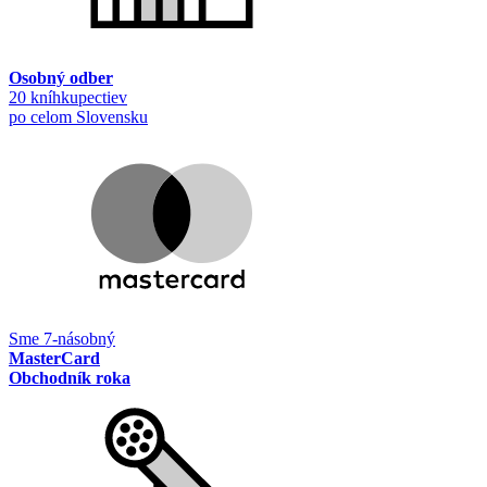
Osobný odber
20 kníhkupectiev
po celom Slovensku
Sme 7-násobný
MasterCard
Obchodník roka