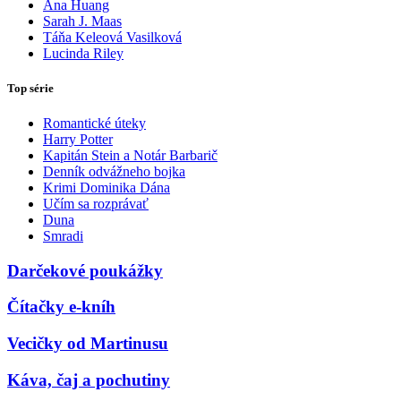
Ana Huang
Sarah J. Maas
Táňa Keleová Vasilková
Lucinda Riley
Top série
Romantické úteky
Harry Potter
Kapitán Stein a Notár Barbarič
Denník odvážneho bojka
Krimi Dominika Dána
Učím sa rozprávať
Duna
Smradi
Darčekové poukážky
Čítačky e-kníh
Vecičky od Martinusu
Káva, čaj a pochutiny