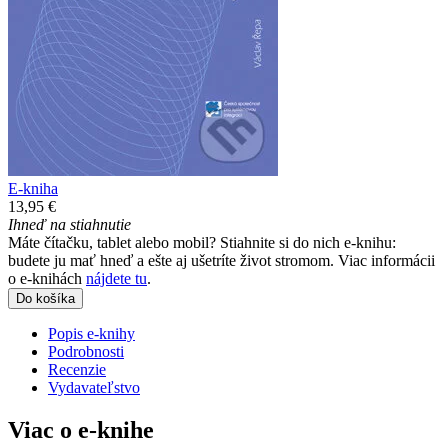
E-kniha
13,95 €
Ihneď na stiahnutie
Máte čítačku, tablet alebo mobil? Stiahnite si do nich e-knihu:
budete ju mať hneď a ešte aj ušetríte život stromom. Viac informácii
o e-knihách
nájdete tu
.
Do košíka
Popis e-knihy
Podrobnosti
Recenzie
Vydavateľstvo
Viac o e-knihe