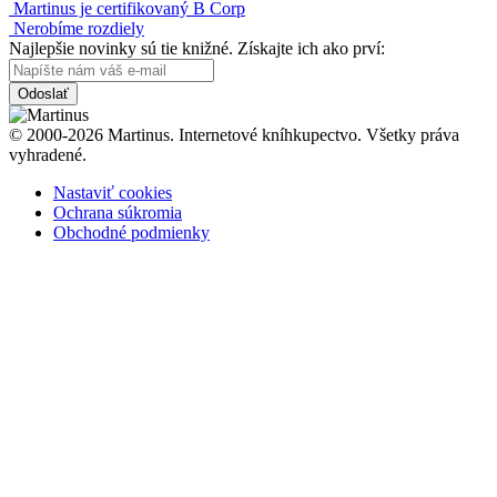
Martinus je certifikovaný B Corp
Nerobíme rozdiely
Najlepšie novinky sú tie knižné. Získajte ich ako prví:
Odoslať
© 2000-2026 Martinus. Internetové kníhkupectvo. Všetky práva
vyhradené.
Nastaviť cookies
Ochrana súkromia
Obchodné podmienky