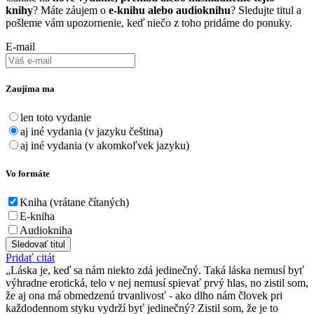
knihy
? Máte záujem o
e-knihu alebo audioknihu
? Sledujte titul a
pošleme vám upozornenie, keď niečo z toho pridáme do ponuky.
E-mail
Zaujíma ma
len toto vydanie
aj iné vydania (v jazyku čeština)
aj iné vydania (v akomkoľvek jazyku)
Vo formáte
Kniha (vrátane čítaných)
E-kniha
Audiokniha
Sledovať titul
Pridať citát
Láska je, keď sa nám niekto zdá jedinečný. Taká láska nemusí byť
výhradne erotická, telo v nej nemusí spievať prvý hlas, no zistil som,
že aj ona má obmedzenú trvanlivosť - ako dlho nám človek pri
každodennom styku vydrží byť jedinečný? Zistil som, že je to