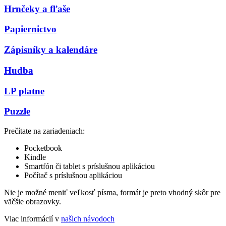
Hrnčeky a fľaše
Papiernictvo
Zápisníky a kalendáre
Hudba
LP platne
Puzzle
Prečítate na zariadeniach:
Pocketbook
Kindle
Smartfón či tablet s príslušnou aplikáciou
Počítač s príslušnou aplikáciou
Nie je možné meniť veľkosť písma, formát je preto vhodný skôr pre
väčšie obrazovky.
Viac informácií v
našich návodoch