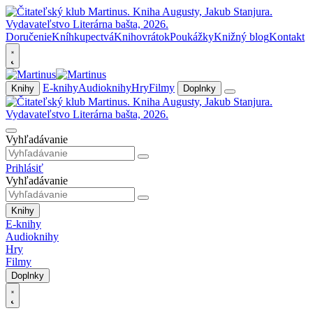
Doručenie
Kníhkupectvá
Knihovrátok
Poukážky
Knižný blog
Kontakt
E-knihy
Audioknihy
Hry
Filmy
Knihy
Doplnky
Vyhľadávanie
Prihlásiť
Vyhľadávanie
Knihy
E-knihy
Audioknihy
Hry
Filmy
Doplnky