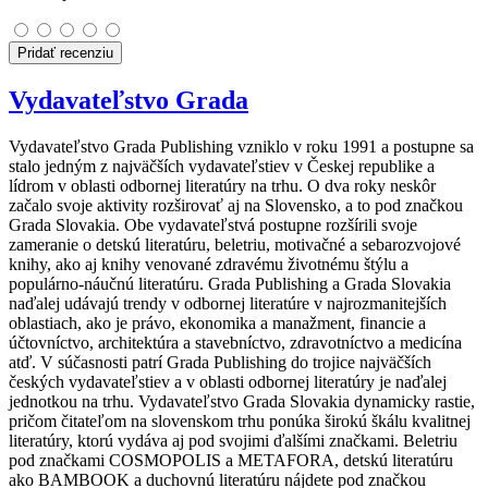
Pridať recenziu
Vydavateľstvo Grada
Vydavateľstvo Grada Publishing vzniklo v roku 1991 a postupne sa
stalo jedným z najväčších vydavateľstiev v Českej republike a
lídrom v oblasti odbornej literatúry na trhu. O dva roky neskôr
začalo svoje aktivity rozširovať aj na Slovensko, a to pod značkou
Grada Slovakia. Obe vydavateľstvá postupne rozšírili svoje
zameranie o detskú literatúru, beletriu, motivačné a sebarozvojové
knihy, ako aj knihy venované zdravému životnému štýlu a
populárno-náučnú literatúru. Grada Publishing a Grada Slovakia
naďalej udávajú trendy v odbornej literatúre v najrozmanitejších
oblastiach, ako je právo, ekonomika a manažment, financie a
účtovníctvo, architektúra a stavebníctvo, zdravotníctvo a medicína
atď. V súčasnosti patrí Grada Publishing do trojice najväčších
českých vydavateľstiev a v oblasti odbornej literatúry je naďalej
jednotkou na trhu. Vydavateľstvo Grada Slovakia dynamicky rastie,
pričom čitateľom na slovenskom trhu ponúka širokú škálu kvalitnej
literatúry, ktorú vydáva aj pod svojimi ďalšími značkami. Beletriu
pod značkami COSMOPOLIS a METAFORA, detskú literatúru
ako BAMBOOK a duchovnú literatúru nájdete pod značkou