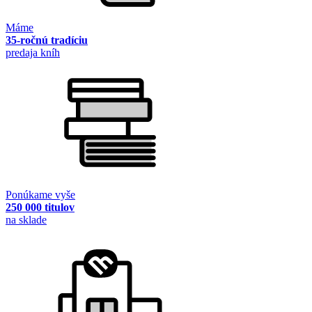
Máme
35-ročnú tradíciu
predaja kníh
Ponúkame vyše
250 000 titulov
na sklade