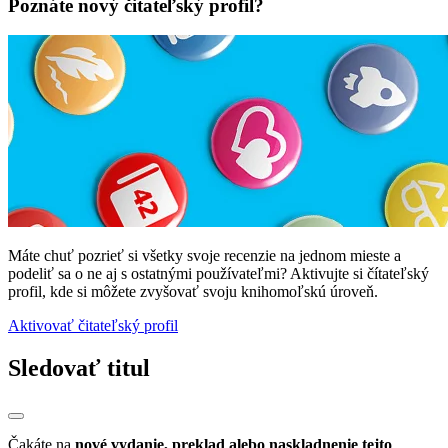
Poznáte nový čitateľský profil?
Máte chuť pozrieť si všetky svoje recenzie na jednom mieste a
podeliť sa o ne aj s ostatnými používateľmi? Aktivujte si čítateľský
profil, kde si môžete zvyšovať svoju knihomoľskú úroveň.
Aktivovať čitateľský profil
Sledovať titul
Čakáte na
nové vydanie, preklad alebo naskladnenie tejto