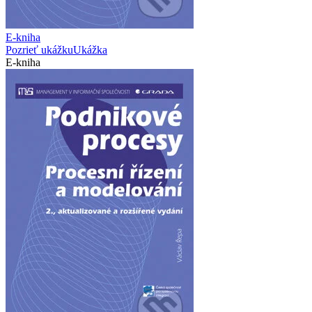
E-kniha
Pozrieť ukážku
Ukážka
E-kniha