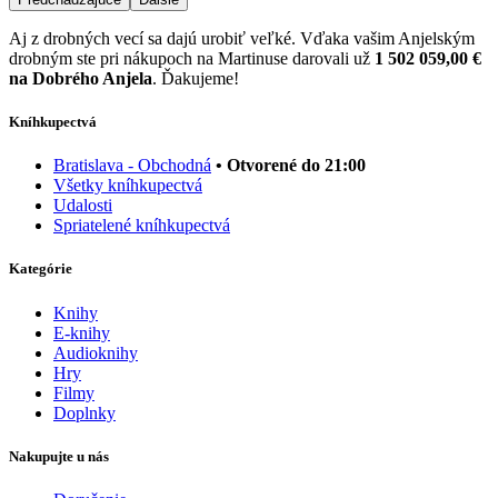
Aj z drobných vecí sa dajú urobiť veľké. Vďaka vašim Anjelským
drobným ste pri nákupoch na Martinuse darovali už
1 502 059,00 €
na Dobrého Anjela
. Ďakujeme!
Kníhkupectvá
Bratislava - Obchodná
• Otvorené do 21:00
Všetky kníhkupectvá
Udalosti
Spriatelené kníhkupectvá
Kategórie
Knihy
E-knihy
Audioknihy
Hry
Filmy
Doplnky
Nakupujte u nás