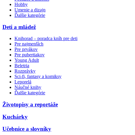
Hobby
Umenie a dizajn
Ďalšie kategórie
Deti a mládež
Knihorad – poradca kníh pre deti
Pre najmenších
Pre prvákov
Pre pubertiakov
Young Adult
Beletria
Rozprávky
Sci-fi, fantasy a komiksy
Leporelá
Náučné knihy
Ďalšie kategórie
Životopisy a reportáže
Kuchárky
Učebnice a slovníky