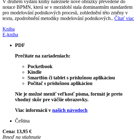
V druhém vydání knihy naleznete nové obrázky převedené do
notace BPMN, která se v mezidobí stala dominantním standardem
pro modelování podnikových procesů, zohlednění této změny v
textu, zpodrobnění metodiky modelování podnikových..
Čítať viac
Kniha
E-kniha
PDF
Prečítate na zariadeniach:
Pocketbook
Kindle
Smartfón či tablet s príslušnou aplikáciou
Počítač s príslušnou aplikáciou
Nie je možné meniť veľkosť písma, formát je preto
vhodný skôr pre väčšie obrazovky.
Viac informácií v
našich návodoch
Čeština
Cena:
13,95 €
Ihneď na stiahnutie