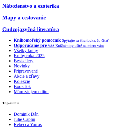
Náboženstvo a ezoterika
Mapy a cestovanie
Cudzojazyčná literatúra
Knihomoľský pomocník
Spýtajte sa Sherlocka, čo čítať
Odporúčame pre vás
Knižné tipy ušité na mieru vám
Všetky knihy
Knihy roka 2025
Bestsellery
Novinky
Pripravované
Akcie a zľavy
Kolekcie
BookTok
Mám záujem o titul
Top autori
Dominik Dán
Julie Caplin
Rebecca Yarros