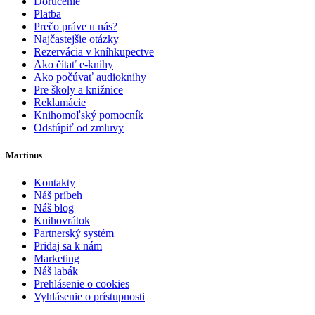
Doručenie
Platba
Prečo práve u nás?
Najčastejšie otázky
Rezervácia v kníhkupectve
Ako čítať e-knihy
Ako počúvať audioknihy
Pre školy a knižnice
Reklamácie
Knihomoľský pomocník
Odstúpiť od zmluvy
Martinus
Kontakty
Náš príbeh
Náš blog
Knihovrátok
Partnerský systém
Pridaj sa k nám
Marketing
Náš labák
Prehlásenie o cookies
Vyhlásenie o prístupnosti