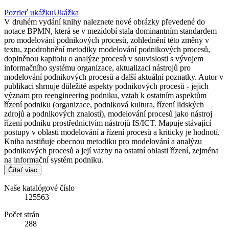
Pozrieť ukážku
Ukážka
V druhém vydání knihy naleznete nové obrázky převedené do
notace BPMN, která se v mezidobí stala dominantním standardem
pro modelování podnikových procesů, zohlednění této změny v
textu, zpodrobnění metodiky modelování podnikových procesů,
doplněnou kapitolu o analýze procesů v souvislosti s vývojem
informačního systému organizace, aktualizaci nástrojů pro
modelování podnikových procesů a další aktuální poznatky. Autor v
publikaci shrnuje důležité aspekty podnikových procesů - jejich
význam pro reengineering podniku, vztah k ostatním aspektům
řízení podniku (organizace, podniková kultura, řízení lidských
zdrojů a podnikových znalostí), modelování procesů jako nástroj
řízení podniku prostřednictvím nástrojů IS/ICT. Mapuje stávající
postupy v oblasti modelování a řízení procesů a kriticky je hodnotí.
Kniha nastiňuje obecnou metodiku pro modelování a analýzu
podnikových procesů a její vazby na ostatní oblasti řízení, zejména
na informační systém podniku.
Čítať viac
Naše katalógové číslo
125563
Počet strán
288