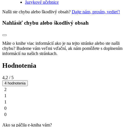
Jazykové učebnice
Našli ste chybu alebo škodlivý obsah?
Dajte nám, prosím, vedieť!
Nahlásiť chybu alebo škodlivý obsah
Máte o knihe viac informácií ako je na tejto stránke alebo ste našli
chybu? Budeme vám veľmi vďační, ak nám pomôžete s doplnením
informácií na našich stránkach.
Hodnotenia
4,2
/ 5
4 hodnotenia
2
1
1
0
0
Ako sa páčila e-kniha vám?