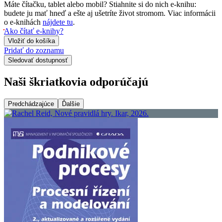
Máte čítačku, tablet alebo mobil? Stiahnite si do nich e-knihu:
budete ju mať hneď a ešte aj ušetríte život stromom. Viac informácii
o e-knihách
nájdete tu
.
Ako čítať e-knihy?
Vložiť do košíka
Pridať do zoznamu
Sledovať dostupnosť
Naši škriatkovia odporúčajú
Predchádzajúce
Ďalšie