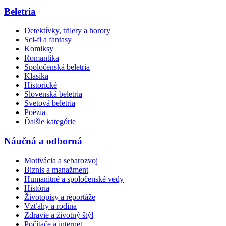
Beletria
Detektívky, trilery a horory
Sci-fi a fantasy
Komiksy
Romantika
Spoločenská beletria
Klasika
Historické
Slovenská beletria
Svetová beletria
Poézia
Ďalšie kategórie
Náučná a odborná
Motivácia a sebarozvoj
Biznis a manažment
Humanitné a spoločenské vedy
História
Životopisy a reportáže
Vzťahy a rodina
Zdravie a životný štýl
Počítače a internet