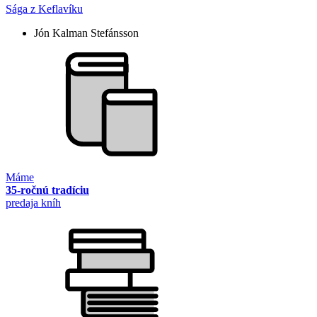
Sága z Keflavíku
Jón Kalman Stefánsson
Máme
35-ročnú tradíciu
predaja kníh