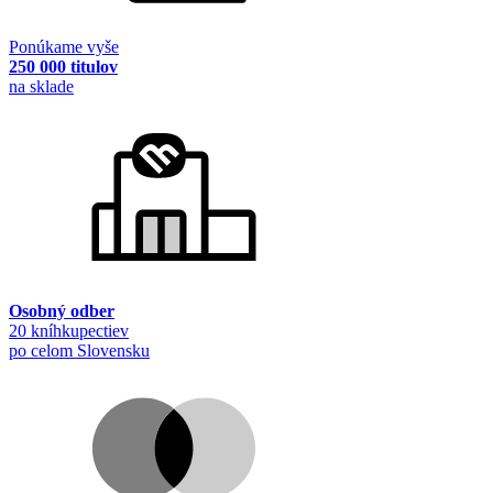
Ponúkame vyše
250 000 titulov
na sklade
Osobný odber
20 kníhkupectiev
po celom Slovensku