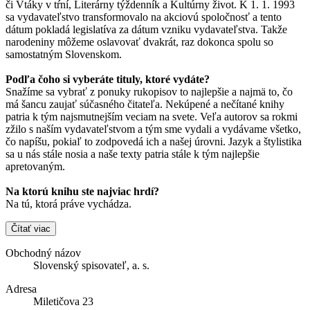
či Vtáky v tŕní, Literárny týždenník a Kultúrny život. K 1. 1. 1993
sa vydavateľstvo transformovalo na akciovú spoločnosť a tento
dátum pokladá legislatíva za dátum vzniku vydavateľstva. Takže
narodeniny môžeme oslavovať dvakrát, raz dokonca spolu so
samostatným Slovenskom.
Podľa čoho si vyberáte tituly, ktoré vydáte?
Snažíme sa vybrať z ponuky rukopisov to najlepšie a najmä to, čo
má šancu zaujať súčasného čitateľa. Nekúpené a nečítané knihy
patria k tým najsmutnejším veciam na svete. Veľa autorov sa rokmi
zžilo s naším vydavateľstvom a tým sme vydali a vydávame všetko,
čo napíšu, pokiaľ to zodpovedá ich a našej úrovni. Jazyk a štylistika
sa u nás stále nosia a naše texty patria stále k tým najlepšie
apretovaným.
Na ktorú knihu ste najviac hrdí?
Na tú, ktorá práve vychádza.
Čítať viac
Obchodný názov
Slovenský spisovateľ, a. s.
Adresa
Miletičova 23