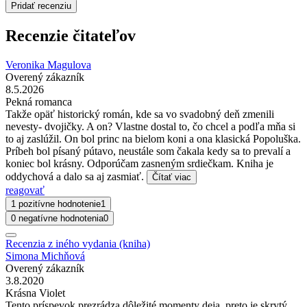
Pridať recenziu
Recenzie čitateľov
Veronika Magulova
Overený zákazník
8.5.2026
Pekná romanca
Takže opäť historický román, kde sa vo svadobný deň zmenili
nevesty- dvojičky. A on? Vlastne dostal to, čo chcel a podľa mňa si
to aj zaslúžil. On bol princ na bielom koni a ona klasická Popoluška.
Príbeh bol písaný pútavo, neustále som čakala kedy sa to prevalí a
koniec bol krásny. Odporúčam zasneným srdiečkam. Kniha je
oddychová a dalo sa aj zasmiať.
Čítať viac
reagovať
1 pozitívne hodnotenie
1
0 negatívne hodnotenia
0
Recenzia z iného vydania (kniha)
Simona Michňová
Overený zákazník
3.8.2020
Krásna Violet
Tento príspevok prezrádza dôležité momenty deja, preto je skrytý,