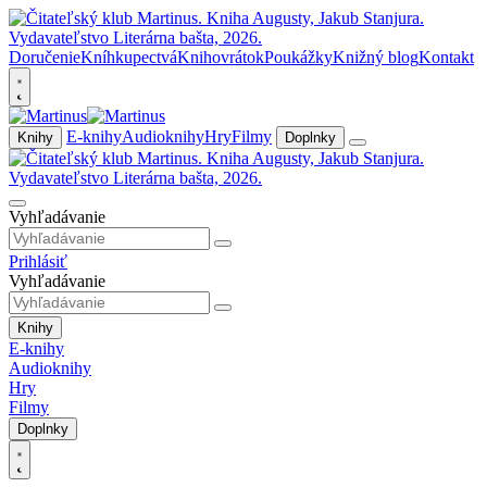
Doručenie
Kníhkupectvá
Knihovrátok
Poukážky
Knižný blog
Kontakt
E-knihy
Audioknihy
Hry
Filmy
Knihy
Doplnky
Vyhľadávanie
Prihlásiť
Vyhľadávanie
Knihy
E-knihy
Audioknihy
Hry
Filmy
Doplnky