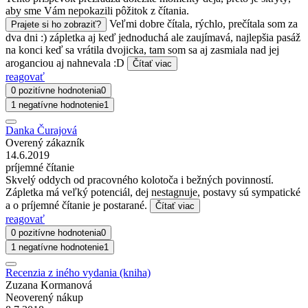
aby sme Vám nepokazili pôžitok z čítania.
Veľmi dobre čítala, rýchlo, prečítala som za
Prajete si ho zobraziť?
dva dni :) zápletka aj keď jednoduchá ale zaujímavá, najlepšia pasáž
na konci keď sa vrátila dvojicka, tam som sa aj zasmiala nad jej
aroganciou aj nahnevala :D
Čítať viac
reagovať
0 pozitívne hodnotenia
0
1 negatívne hodnotenie
1
Danka Čurajová
Overený zákazník
14.6.2019
príjemné čítanie
Skvelý oddych od pracovného kolotoča i bežných povinností.
Zápletka má veľký potenciál, dej nestagnuje, postavy sú sympatické
a o príjemné čítanie je postarané.
Čítať viac
reagovať
0 pozitívne hodnotenia
0
1 negatívne hodnotenie
1
Recenzia z iného vydania (kniha)
Zuzana Kormanová
Neoverený nákup