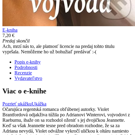
E-kniha
7,20 €
Predaj skončil
Ach, mrzí nás to, ale platnosť licencie na predaj tohto titulu
vypršala. Nemôžeme ho už bohužiaľ predávať :-(
Popis e-knihy
Podrobnosti
Recenzie
Vydavateľstvo
Viac o e-knihe
Pozrieť ukážku
Ukážka
Očarujúca regentská romanca obľúbenej autorky. Violet
Brantfordová odjakživa túžila po Adrianovi Winterovi, vojvodovi z
Raeburnu, ibaže on sa rozhodol oženiť s jej dvojičkou Jeannette.
Keď sa však Jeannette tesne pred obradom rozhodne, že sa za
Adriana nevydá, Violet odvážne vykročí uličkou k oltáru namiesto