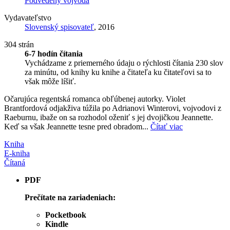
Podvedený vojvoda
Vydavateľstvo
Slovenský spisovateľ
, 2016
304 strán
6-7 hodín čítania
Vychádzame z priemerného údaju o rýchlosti čítania 230 slov
za minútu, od knihy ku knihe a čitateľa ku čitateľovi sa to
však môže líšiť.
Očarujúca regentská romanca obľúbenej autorky. Violet
Brantfordová odjakživa túžila po Adrianovi Winterovi, vojvodovi z
Raeburnu, ibaže on sa rozhodol oženiť s jej dvojičkou Jeannette.
Keď sa však Jeannette tesne pred obradom...
Čítať viac
Kniha
E-kniha
Čítaná
PDF
Prečítate na zariadeniach:
Pocketbook
Kindle