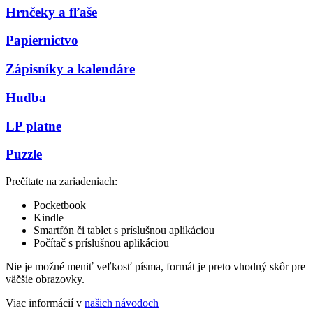
Hrnčeky a fľaše
Papiernictvo
Zápisníky a kalendáre
Hudba
LP platne
Puzzle
Prečítate na zariadeniach:
Pocketbook
Kindle
Smartfón či tablet s príslušnou aplikáciou
Počítač s príslušnou aplikáciou
Nie je možné meniť veľkosť písma, formát je preto vhodný skôr pre
väčšie obrazovky.
Viac informácií v
našich návodoch