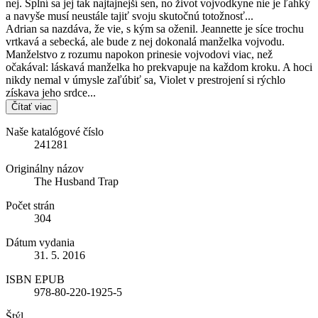
nej. Splní sa jej tak najtajnejší sen, no život vojvodkyne nie je ľahký
a navyše musí neustále tajiť svoju skutočnú totožnosť...
Adrian sa nazdáva, že vie, s kým sa oženil. Jeannette je síce trochu
vrtkavá a sebecká, ale bude z nej dokonalá manželka vojvodu.
Manželstvo z rozumu napokon prinesie vojvodovi viac, než
očakával: láskavá manželka ho prekvapuje na každom kroku. A hoci
nikdy nemal v úmysle zaľúbiť sa, Violet v prestrojení si rýchlo
získava jeho srdce...
Čítať viac
Naše katalógové číslo
241281
Originálny názov
The Husband Trap
Počet strán
304
Dátum vydania
31. 5. 2016
ISBN EPUB
978-80-220-1925-5
Štýl