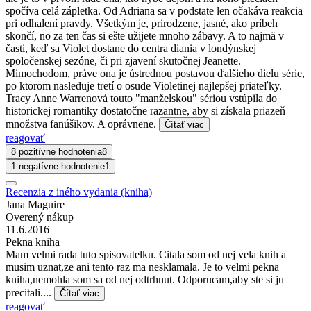
spočíva celá zápletka. Od Adriana sa v podstate len očakáva reakcia
pri odhalení pravdy. Všetkým je, prirodzene, jasné, ako príbeh
skončí, no za ten čas si ešte užijete mnoho zábavy. A to najmä v
časti, keď sa Violet dostane do centra diania v londýnskej
spoločenskej sezóne, či pri zjavení skutočnej Jeanette.
Mimochodom, práve ona je ústrednou postavou ďalšieho dielu série,
po ktorom nasleduje tretí o osude Violetinej najlepšej priateľky.
Tracy Anne Warrenová touto "manželskou" sériou vstúpila do
historickej romantiky dostatočne razantne, aby si získala priazeň
množstva fanúšikov. A oprávnene.
Čítať viac
reagovať
8 pozitívne hodnotenia
8
1 negatívne hodnotenie
1
Recenzia z iného vydania (kniha)
Jana Maguire
Overený nákup
11.6.2016
Pekna kniha
Mam velmi rada tuto spisovatelku. Citala som od nej vela knih a
musim uznat,ze ani tento raz ma nesklamala. Je to velmi pekna
kniha,nemohla som sa od nej odtrhnut. Odporucam,aby ste si ju
precitali....
Čítať viac
reagovať