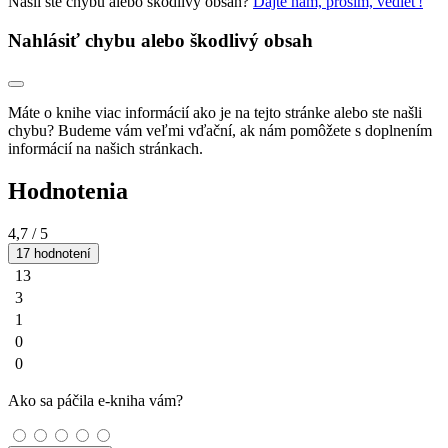
Našli ste chybu alebo škodlivý obsah?
Dajte nám, prosím, vedieť!
Nahlásiť chybu alebo škodlivý obsah
Máte o knihe viac informácií ako je na tejto stránke alebo ste našli
chybu? Budeme vám veľmi vďační, ak nám pomôžete s doplnením
informácií na našich stránkach.
Hodnotenia
4,7
/ 5
17 hodnotení
13
3
1
0
0
Ako sa páčila e-kniha vám?