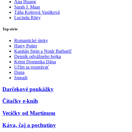
Ana Huang
Sarah J. Maas
Táňa Keleová Vasilková
Lucinda Riley
Top série
Romantické úteky
Harry Potter
Kapitán Stein a Notár Barbarič
Denník odvážneho bojka
Krimi Dominika Dána
Učím sa rozprávať
Duna
Smradi
Darčekové poukážky
Čítačky e-kníh
Vecičky od Martinusu
Káva, čaj a pochutiny