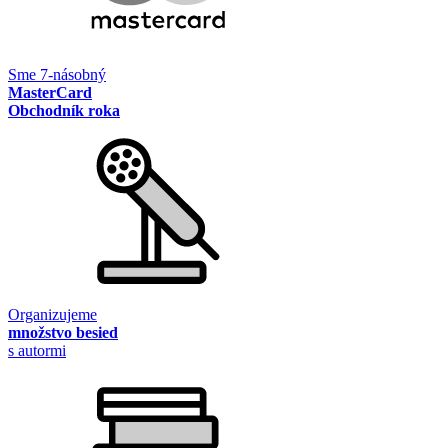
Sme 7-násobný
MasterCard
Obchodník roka
Organizujeme
množstvo besied
s autormi