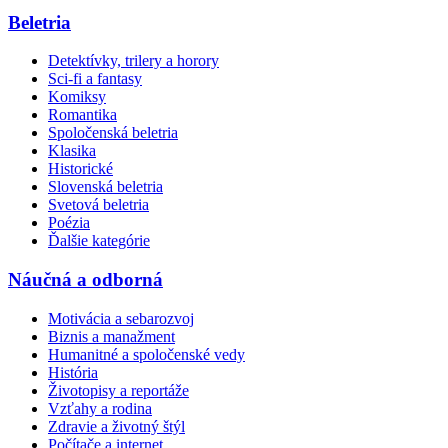
Beletria
Detektívky, trilery a horory
Sci-fi a fantasy
Komiksy
Romantika
Spoločenská beletria
Klasika
Historické
Slovenská beletria
Svetová beletria
Poézia
Ďalšie kategórie
Náučná a odborná
Motivácia a sebarozvoj
Biznis a manažment
Humanitné a spoločenské vedy
História
Životopisy a reportáže
Vzťahy a rodina
Zdravie a životný štýl
Počítače a internet