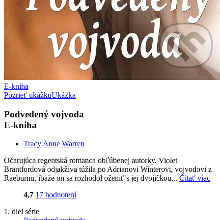
E-kniha
Pozrieť ukážku
Ukážka
Podvedený vojvoda
E-kniha
Tracy Anne Warren
Očarujúca regentská romanca obľúbenej autorky. Violet
Brantfordová odjakživa túžila po Adrianovi Winterovi, vojvodovi z
Raeburnu, ibaže on sa rozhodol oženiť s jej dvojičkou...
Čítať viac
4,7
17 hodnotení
1. diel série