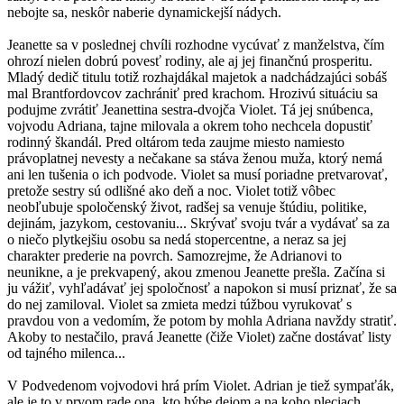
nebojte sa, neskôr naberie dynamickejší nádych.
Jeanette sa v poslednej chvíli rozhodne vycúvať z manželstva, čím
ohrozí nielen dobrú povesť rodiny, ale aj jej finančnú prosperitu.
Mladý dedič titulu totiž rozhajdákal majetok a nadchádzajúci sobáš
mal Brantfordovcov zachrániť pred krachom. Hrozivú situáciu sa
podujme zvrátiť Jeanettina sestra-dvojča Violet. Tá jej snúbenca,
vojvodu Adriana, tajne milovala a okrem toho nechcela dopustiť
rodinný škandál. Pred oltárom teda zaujme miesto namiesto
právoplatnej nevesty a nečakane sa stáva ženou muža, ktorý nemá
ani len tušenia o ich podvode. Violet sa musí poriadne pretvarovať,
pretože sestry sú odlišné ako deň a noc. Violet totiž vôbec
neobľubuje spoločenský život, radšej sa venuje štúdiu, politike,
dejinám, jazykom, cestovaniu... Skrývať svoju tvár a vydávať sa za
o niečo plytkejšiu osobu sa nedá stopercentne, a neraz sa jej
charakter prederie na povrch. Samozrejme, že Adrianovi to
neunikne, a je prekvapený, akou zmenou Jeanette prešla. Začína si
ju vážiť, vyhľadávať jej spoločnosť a napokon si musí priznať, že sa
do nej zamiloval. Violet sa zmieta medzi túžbou vyrukovať s
pravdou von a vedomím, že potom by mohla Adriana navždy stratiť.
Akoby to nestačilo, pravá Jeanette (čiže Violet) začne dostávať listy
od tajného milenca...
V Podvedenom vojvodovi hrá prím Violet. Adrian je tiež sympaťák,
ale je to v prvom rade ona, kto hýbe dejom a na koho pleciach