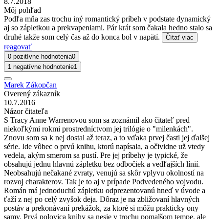
8.7.2018
Môj pohľad
Podľa mňa zas trochu iný romantický príbeh v podstate dynamický
aj so zápletkou a prekvapeniami. Pár krát som čakala hedno stalo sa
druhé takže som celý čas až do konca bol v napätí.
Čítať viac
reagovať
0 pozitívne hodnotenia
0
1 negatívne hodnotenie
1
Marek Zákopčan
Overený zákazník
10.7.2016
Názor čitateľa
S Tracy Anne Warrenovou som sa zoznámil ako čitateľ pred
niekoľkými rokmi prostredníctvom jej trilógie o "milenkách".
Znovu som sa k nej dostal až teraz, a to vďaka prvej časti jej ďalšej
série. Ide vôbec o prvú knihu, ktorú napísala, a očividne už vtedy
vedela, akým smerom sa pustí. Pre jej príbehy je typické, že
obsahujú jednu hlavnú zápletku bez odbočiek a vedľajších línií.
Neobsahujú nečakané zvraty, venujú sa skôr vplyvu okolností na
rozvoj charakterov. Tak je to aj v prípade Podvedeného vojvodu.
Román má jednoduchú zápletku odprezentovanú hneď v úvode a
ťaží z nej po celý zvyšok deja. Dôraz je na zbližovaní hlavných
postáv a prekonávaní prekážok, za ktoré si môžu prakticky ony
samy. Prvá polovica knihy sa nesie v trochu pomalšom tempe, ale