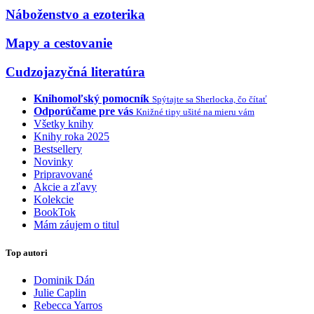
Náboženstvo a ezoterika
Mapy a cestovanie
Cudzojazyčná literatúra
Knihomoľský pomocník
Spýtajte sa Sherlocka, čo čítať
Odporúčame pre vás
Knižné tipy ušité na mieru vám
Všetky knihy
Knihy roka 2025
Bestsellery
Novinky
Pripravované
Akcie a zľavy
Kolekcie
BookTok
Mám záujem o titul
Top autori
Dominik Dán
Julie Caplin
Rebecca Yarros