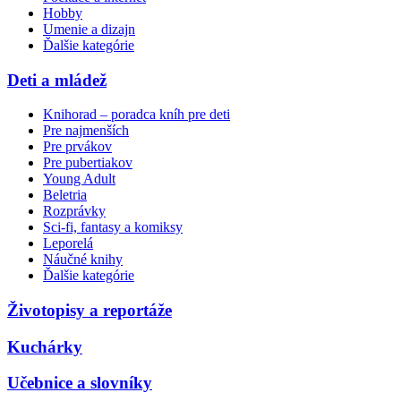
Hobby
Umenie a dizajn
Ďalšie kategórie
Deti a mládež
Knihorad – poradca kníh pre deti
Pre najmenších
Pre prvákov
Pre pubertiakov
Young Adult
Beletria
Rozprávky
Sci-fi, fantasy a komiksy
Leporelá
Náučné knihy
Ďalšie kategórie
Životopisy a reportáže
Kuchárky
Učebnice a slovníky