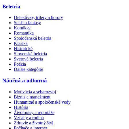
Beletria
Detektívky, trilery a horory
Sci-fi a fantasy
Komiksy
Romantika
Spoločenská beletria
Klasika
Historické
Slovenská beletria
Svetová beletria
Poézia
Ďalšie kategórie
Náučná a odborná
Motivácia a sebarozvoj
Biznis a manažment
Humanitné a spoločenské vedy
História
Životopisy a reportáže
Vzťahy a rodina
Zdravie a životný štýl
Počítače a internet