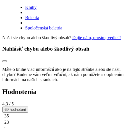
Knihy
Beletria
Spoločenská beletria
Našli ste chybu alebo škodlivý obsah?
Dajte nám, prosím, vedieť!
Nahlásiť chybu alebo škodlivý obsah
Máte o knihe viac informácií ako je na tejto stránke alebo ste našli
chybu? Budeme vám veľmi vďační, ak nám pomôžete s doplnením
informácií na našich stránkach.
Hodnotenia
4,3
/ 5
69 hodnotení
35
23