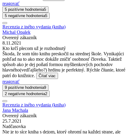
reagovať
5 pozitívne hodnotenia
5
5 negatívne hodnotenia
5
Recenzia z iného vydania (kniha)
Michal Opalek
Overený zákazník
8.11.2021
Kto krčí plecom už je rozhodnutý
Škoda, že som túto knihu preskočil na strednej škole. Vynikajúci
pohľad na to ako moc dokáže zničiť osobnosť človeka. Taktiež
spôsob ako je dej poňatí formou myšlienkových pochodov
hlavného(vedľajšieho?) hrdinu je perfektný. Rýchle čítanie, ktoré
patrí do knižnice.
Čítať viac
reagovať
9 pozitívne hodnotenia
9
2 negatívne hodnotenia
2
Recenzia z iného vydania (kniha)
Jana Machala
Overený zákazník
25.7.2021
Nadčasovka
Nie je to síce kniha s dejom, ktorý ohromí na každej strane, ale