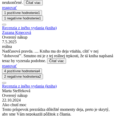
neukončené.
Čítať viac
reagovať
1 pozitívne hodnotenie
1
1 negatívne hodnotenie
1
Recenzia z iného vydania (kniha)
Zuzana Kmecová
Overený nákup
7.5.2025
reálna
Nadčasová pravda. .... Kniha ma do deja vtiahla, cítiť v nej
"dobovosť". Smutno mi je z tej reálnej trpkosti, že tá kniha napísaná
teraz by vyzerala podobne.
Čítať viac
reagovať
4 pozitívne hodnotenia
4
2 negatívne hodnotenia
2
Recenzia z iného vydania (kniha)
Marta Steffeková
Overený nákup
22.10.2024
Ako chutí moc
Tento príspevok prezrádza dôležité momenty deja, preto je skrytý,
aby sme Vám nepokazili pôžitok z čítania.