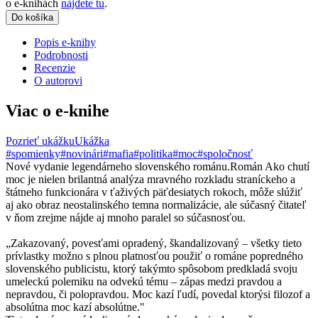
o e-knihách
nájdete tu
.
Do košíka
Popis e-knihy
Podrobnosti
Recenzie
O autorovi
Viac o e-knihe
Pozrieť ukážku
Ukážka
#spomienky
#novinári
#mafia
#politika
#moc
#spoločnosť
Nové vydanie legendárneho slovenského románu.Román Ako chutí
moc je nielen brilantná analýza mravného rozkladu straníckeho a
štátneho funkcionára v ťaživých päťdesiatych rokoch, môže slúžiť
aj ako obraz neostalinského temna normalizácie, ale súčasný čitateľ
v ňom zrejme nájde aj mnoho paralel so súčasnosťou.
„Zakazovaný, povesťami opradený, škandalizovaný – všetky tieto
prívlastky možno s plnou platnosťou použiť o románe popredného
slovenského publicistu, ktorý takýmto spôsobom predkladá svoju
umeleckú polemiku na odvekú tému – zápas medzi pravdou a
nepravdou, či polopravdou. Moc kazí ľudí, povedal ktorýsi filozof a
absolútna moc kazí absolútne."