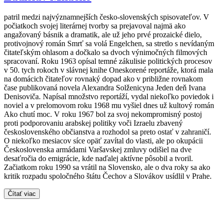
patril medzi najvýznamnejších česko-slovenských spisovateľov. V
počiatkoch svojej literárnej tvorby sa prejavoval najmä ako
angažovaný básnik a dramatik, ale už jeho prvé prozaické dielo,
protivojnový román Smrť sa volá Engelchen, sa stretlo s nevídaným
čitateľským ohlasom a dočkalo sa dvoch výnimočných filmových
spracovaní. Roku 1963 opísal temné zákulisie politických procesov
v 50. tych rokoch v slávnej knihe Oneskorené reportáže, ktorá mala
na domácich čitateľov rovnaký dopad ako v približne rovnakom
čase publikovaná novela Alexandra Solženicyna Jeden deň Ivana
Denisoviča. Napísal množstvo reportáží, vydal niekoľko poviedok i
noviel a v prelomovom roku 1968 mu vyšiel dnes už kultový román
Ako chutí moc. V roku 1967 bol za svoj nekompromisný postoj
proti podporovaniu arabskej politiky voči Izraelu zbavený
československého občianstva a rozhodol sa preto ostať v zahraničí.
O niekoľko mesiacov síce opäť zavítal do vlasti, ale po okupácii
Československa armádami Varšavskej zmluvy odišiel na dve
desaťročia do emigrácie, kde naďalej aktívne pôsobil a tvoril.
Začiatkom roku 1990 sa vrátil na Slovensko, ale o dva roky sa ako
kritik rozpadu spoločného štátu Čechov a Slovákov usídlil v Prahe.
Čítať viac