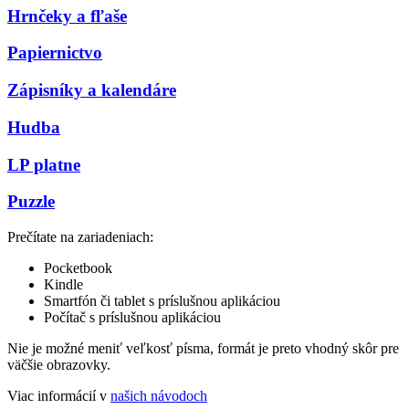
Hrnčeky a fľaše
Papiernictvo
Zápisníky a kalendáre
Hudba
LP platne
Puzzle
Prečítate na zariadeniach:
Pocketbook
Kindle
Smartfón či tablet s príslušnou aplikáciou
Počítač s príslušnou aplikáciou
Nie je možné meniť veľkosť písma, formát je preto vhodný skôr pre
väčšie obrazovky.
Viac informácií v
našich návodoch