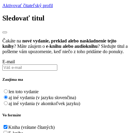
Aktivovať čitateľský profil
Sledovať titul
Čakáte na
nové vydanie, preklad alebo naskladnenie tejto
knihy
? Máte záujem o
e-knihu alebo audioknihu
? Sledujte titul a
pošleme vám upozornenie, keď niečo z toho pridáme do ponuky.
E-mail
Zaujíma ma
len toto vydanie
aj iné vydania (v jazyku slovenčina)
aj iné vydania (v akomkoľvek jazyku)
Vo formáte
Kniha (vrátane čítaných)