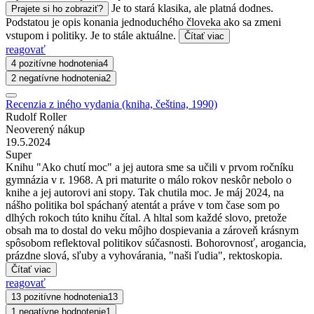
Je to stará klasika, ale platná dodnes.
Prajete si ho zobraziť?
Podstatou je opis konania jednoduchého človeka ako sa zmeni
vstupom i politiky. Je to stále aktuálne.
Čítať viac
reagovať
4 pozitívne hodnotenia
4
2 negatívne hodnotenia
2
Recenzia z iného vydania (kniha, čeština, 1990)
Rudolf Roller
Neoverený nákup
19.5.2024
Super
Knihu "Ako chutí moc" a jej autora sme sa učili v prvom ročníku
gymnázia v r. 1968. A pri maturite o málo rokov neskôr nebolo o
knihe a jej autorovi ani stopy. Tak chutila moc. Je máj 2024, na
nášho politika bol spáchaný atentát a práve v tom čase som po
dlhých rokoch túto knihu čítal. A hltal som každé slovo, pretože
obsah ma to dostal do veku môjho dospievania a zároveň krásnym
spôsobom reflektoval politikov súčasnosti. Bohorovnosť, arogancia,
prázdne slová, sľuby a vyhovárania, "naši ľudia", rektoskopia.
Čítať viac
reagovať
13 pozitívne hodnotenia
13
1 negatívne hodnotenie
1