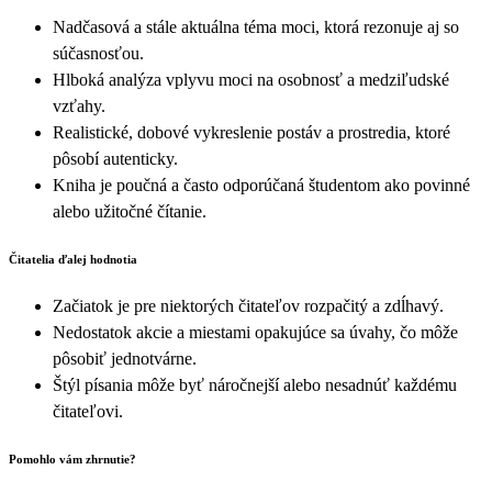
Nadčasová a stále aktuálna téma moci, ktorá rezonuje aj so
súčasnosťou.
Hlboká analýza vplyvu moci na osobnosť a medziľudské
vzťahy.
Realistické, dobové vykreslenie postáv a prostredia, ktoré
pôsobí autenticky.
Kniha je poučná a často odporúčaná študentom ako povinné
alebo užitočné čítanie.
Čitatelia ďalej hodnotia
Začiatok je pre niektorých čitateľov rozpačitý a zdĺhavý.
Nedostatok akcie a miestami opakujúce sa úvahy, čo môže
pôsobiť jednotvárne.
Štýl písania môže byť náročnejší alebo nesadnúť každému
čitateľovi.
Pomohlo vám zhrnutie?