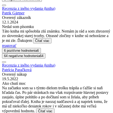
Recenzia z iného vydania (kniha)
Patrik Gärtner
Overený zákazník
12.1.2024
Nedal som písomku
Táto kniha mi spôsobila zlú známku. Nemám ju rád a som zhrozený
zo slovenskej starej tvorby. Otrasné zločiny v knihe sú nehorázne a
je mi zle. Ďakujem
Čítať viac
reagovať
6 pozitívne hodnotenia
6
64 negatívne hodnotenia
64
Recenzia z iného vydania (kniha)
Patrícia Paračková
Overený nákup
19.5.2022
Ako chutí moc
Na začiatku som sa s týmto dielom trošku trápila a ťažšie si naň
hľadala čas. Po pár stránkach ma však rozprávanie hlavnej postavy
zaujalo, úplne pohltilo a po dočítaní som si želala, aby príbeh
pokračoval ďalej. Kniha je naozaj nadčasová a aj napriek tomu, že
má už niekoľko desiatok rokov i v súčasnej dobe má veľkú
výpovednú hodnotu.
Čítať viac