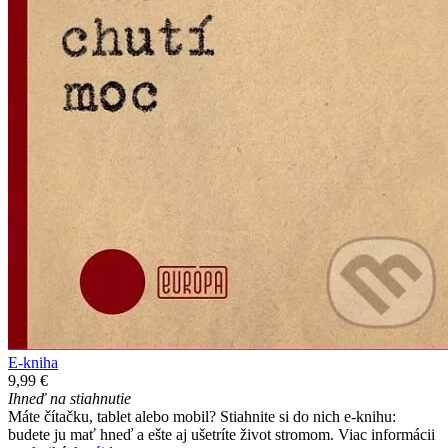
E-kniha
9,99 €
Ihneď na stiahnutie
Máte čítačku, tablet alebo mobil? Stiahnite si do nich e-knihu:
budete ju mať hneď a ešte aj ušetríte život stromom. Viac informácii