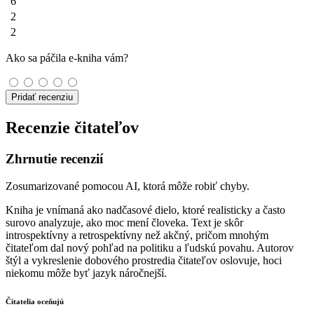
6
2
2
Ako sa páčila e-kniha vám?
Pridať recenziu
Recenzie čitateľov
Zhrnutie recenzií
Zosumarizované pomocou AI, ktorá môže robiť chyby.
Kniha je vnímaná ako nadčasové dielo, ktoré realisticky a často
surovo analyzuje, ako moc mení človeka. Text je skôr
introspektívny a retrospektívny než akčný, pričom mnohým
čitateľom dal nový pohľad na politiku a ľudskú povahu. Autorov
štýl a vykreslenie dobového prostredia čitateľov oslovuje, hoci
niekomu môže byť jazyk náročnejší.
Čitatelia oceňujú