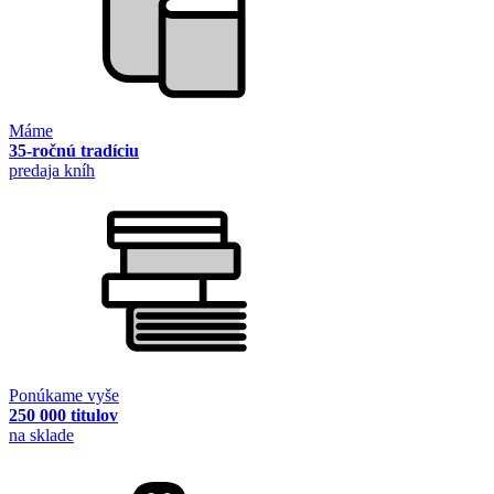
Máme
35-ročnú tradíciu
predaja kníh
Ponúkame vyše
250 000 titulov
na sklade