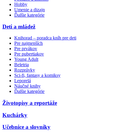
Hobby
Umenie a dizajn
Ďalšie kategórie
Deti a mládež
Knihorad – poradca kníh pre deti
Pre najmenších
Pre prvákov
Pre pubertiakov
Young Adult
Beletria
Rozprávky
Sci-fi, fantasy a komiksy
Leporelá
Náučné knihy
Ďalšie kategórie
Životopisy a reportáže
Kuchárky
Učebnice a slovníky