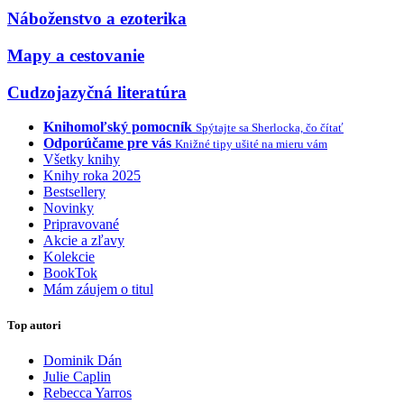
Náboženstvo a ezoterika
Mapy a cestovanie
Cudzojazyčná literatúra
Knihomoľský pomocník
Spýtajte sa Sherlocka, čo čítať
Odporúčame pre vás
Knižné tipy ušité na mieru vám
Všetky knihy
Knihy roka 2025
Bestsellery
Novinky
Pripravované
Akcie a zľavy
Kolekcie
BookTok
Mám záujem o titul
Top autori
Dominik Dán
Julie Caplin
Rebecca Yarros