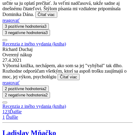
určite sa ju oplatí prečítať. Ja veľmi nadčasová, takže sadne aj
dnešnému čitateľovi. Štýlom písania mi vzdialene pripomínala
Dominika Dána.
Čítať viac
reagovať
3 pozitívne hodnotenia
3
3 negatívne hodnotenia
3
Recenzia z iného vydania (kniha)
Richard Duchaj
Overený nákup
27.4.2021
Výborná knižka, nechápem, ako som sa jej "vyhýbal" tak dlho.
Rozhodne odporúčam všetkým, ktorí sa aspoň trošku zaujímajú o
moc, jej výkon, psychológiu
Čítať viac
reagovať
2 pozitívne hodnotenia
2
2 negatívne hodnotenia
2
Recenzia z iného vydania (kniha)
1
2
3
Ďalšie
1
Ďalšie
Ladislav Mňačko