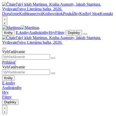
Doručenie
Kníhkupectvá
Knihovrátok
Poukážky
Knižný blog
Kontakt
E-knihy
Audioknihy
Hry
Filmy
Knihy
Doplnky
Vyhľadávanie
Prihlásiť
Vyhľadávanie
Knihy
E-knihy
Audioknihy
Hry
Filmy
Doplnky