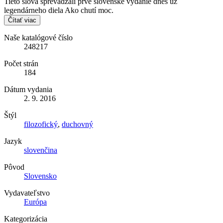
Tieto slová sprevádzali prvé slovenské vydanie dnes už
legendárneho diela Ako chutí moc.
Čítať viac
Naše katalógové číslo
248217
Počet strán
184
Dátum vydania
2. 9. 2016
Štýl
filozofický
,
duchovný
Jazyk
slovenčina
Pôvod
Slovensko
Vydavateľstvo
Európa
Kategorizácia