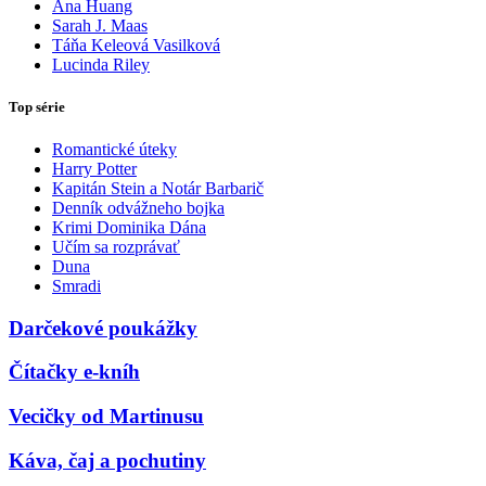
Ana Huang
Sarah J. Maas
Táňa Keleová Vasilková
Lucinda Riley
Top série
Romantické úteky
Harry Potter
Kapitán Stein a Notár Barbarič
Denník odvážneho bojka
Krimi Dominika Dána
Učím sa rozprávať
Duna
Smradi
Darčekové poukážky
Čítačky e-kníh
Vecičky od Martinusu
Káva, čaj a pochutiny