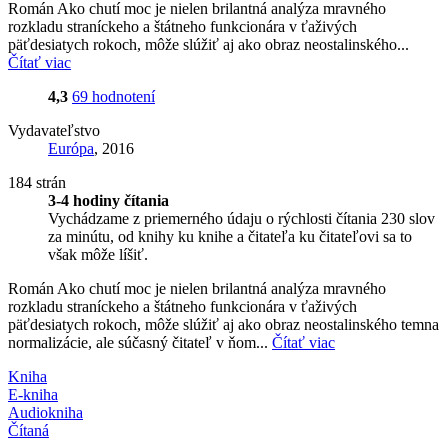
Román Ako chutí moc je nielen brilantná analýza mravného
rozkladu straníckeho a štátneho funkcionára v ťaživých
päťdesiatych rokoch, môže slúžiť aj ako obraz neostalinského...
Čítať viac
4,3
69 hodnotení
Vydavateľstvo
Európa
, 2016
184 strán
3-4 hodiny čítania
Vychádzame z priemerného údaju o rýchlosti čítania 230 slov
za minútu, od knihy ku knihe a čitateľa ku čitateľovi sa to
však môže líšiť.
Román Ako chutí moc je nielen brilantná analýza mravného
rozkladu straníckeho a štátneho funkcionára v ťaživých
päťdesiatych rokoch, môže slúžiť aj ako obraz neostalinského temna
normalizácie, ale súčasný čitateľ v ňom...
Čítať viac
Kniha
E-kniha
Audiokniha
Čítaná