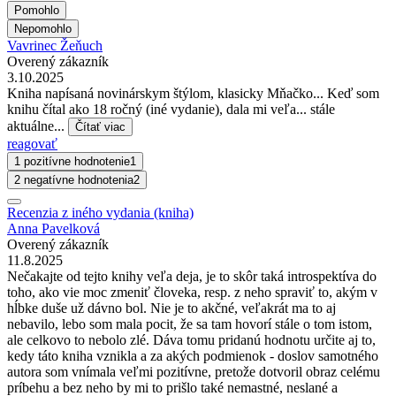
Pomohlo
Nepomohlo
Vavrinec Žeňuch
Overený zákazník
3.10.2025
Kniha napísaná novinárskym štýlom, klasicky Mňačko... Keď som
knihu čítal ako 18 ročný (iné vydanie), dala mi veľa... stále
aktuálne...
Čítať viac
reagovať
1 pozitívne hodnotenie
1
2 negatívne hodnotenia
2
Recenzia z iného vydania (kniha)
Anna Pavelková
Overený zákazník
11.8.2025
Nečakajte od tejto knihy veľa deja, je to skôr taká introspektíva do
toho, ako vie moc zmeniť človeka, resp. z neho spraviť to, akým v
hĺbke duše už dávno bol. Nie je to akčné, veľakrát ma to aj
nebavilo, lebo som mala pocit, že sa tam hovorí stále o tom istom,
ale celkovo to nebolo zlé. Dáva tomu pridanú hodnotu určite aj to,
kedy táto kniha vznikla a za akých podmienok - doslov samotného
autora som vnímala veľmi pozitívne, pretože dotvoril obraz celému
príbehu a bez neho by mi to prišlo také nemastné, neslané a