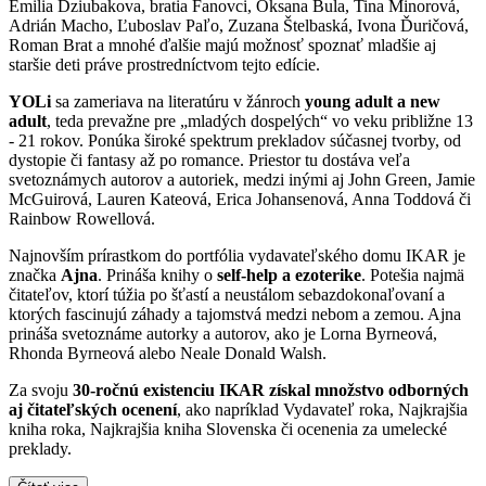
Emilia Dziubakova, bratia Fanovci, Oksana Bula, Tina Minorová,
Adrián Macho, Ľuboslav Paľo, Zuzana Štelbaská, Ivona Ďuričová,
Roman Brat a mnohé ďalšie majú možnosť spoznať mladšie aj
staršie deti práve prostredníctvom tejto edície.
YOLi
sa zameriava na literatúru v žánroch
young adult a new
adult
, teda prevažne pre „mladých dospelých“ vo veku približne 13
- 21 rokov. Ponúka široké spektrum prekladov súčasnej tvorby, od
dystopie či fantasy až po romance. Priestor tu dostáva veľa
svetoznámych autorov a autoriek, medzi inými aj John Green, Jamie
McGuirová, Lauren Kateová, Erica Johansenová, Anna Toddová či
Rainbow Rowellová.
Najnovším prírastkom do portfólia vydavateľského domu IKAR je
značka
Ajna
. Prináša knihy o
self-help a ezoterike
. Potešia najmä
čitateľov, ktorí túžia po šťastí a neustálom sebazdokonaľovaní a
ktorých fascinujú záhady a tajomstvá medzi nebom a zemou. Ajna
prináša svetoznáme autorky a autorov, ako je Lorna Byrneová,
Rhonda Byrneová alebo Neale Donald Walsh.
Za svoju
30-ročnú existenciu IKAR získal množstvo odborných
aj čitateľských ocenení
, ako napríklad Vydavateľ roka, Najkrajšia
kniha roka, Najkrajšia kniha Slovenska či ocenenia za umelecké
preklady.