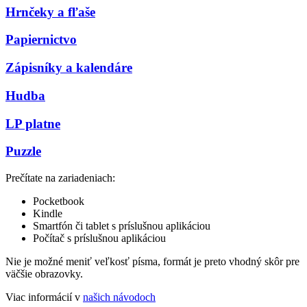
Hrnčeky a fľaše
Papiernictvo
Zápisníky a kalendáre
Hudba
LP platne
Puzzle
Prečítate na zariadeniach:
Pocketbook
Kindle
Smartfón či tablet s príslušnou aplikáciou
Počítač s príslušnou aplikáciou
Nie je možné meniť veľkosť písma, formát je preto vhodný skôr pre
väčšie obrazovky.
Viac informácií v
našich návodoch