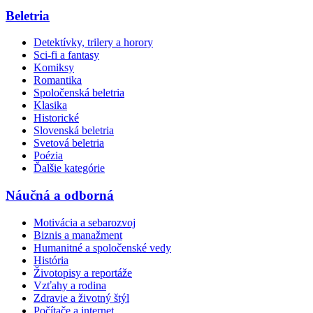
Beletria
Detektívky, trilery a horory
Sci-fi a fantasy
Komiksy
Romantika
Spoločenská beletria
Klasika
Historické
Slovenská beletria
Svetová beletria
Poézia
Ďalšie kategórie
Náučná a odborná
Motivácia a sebarozvoj
Biznis a manažment
Humanitné a spoločenské vedy
História
Životopisy a reportáže
Vzťahy a rodina
Zdravie a životný štýl
Počítače a internet