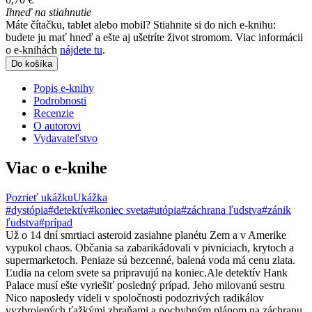
Ihneď na stiahnutie
Máte čítačku, tablet alebo mobil? Stiahnite si do nich e-knihu:
budete ju mať hneď a ešte aj ušetríte život stromom. Viac informácii
o e-knihách
nájdete tu
.
Do košíka
Popis e-knihy
Podrobnosti
Recenzie
O autorovi
Vydavateľstvo
Viac o e-knihe
Pozrieť ukážku
Ukážka
#dystópia
#detektív
#koniec sveta
#utópia
#záchrana ľudstva
#zánik
ľudstva
#prípad
Už o 14 dní smrtiaci asteroid zasiahne planétu Zem a v Amerike
vypukol chaos. Občania sa zabarikádovali v pivniciach, krytoch a
supermarketoch. Peniaze sú bezcenné, balená voda má cenu zlata.
Ľudia na celom svete sa pripravujú na koniec.Ale detektív Hank
Palace musí ešte vyriešiť posledný prípad. Jeho milovanú sestru
Nico naposledy videli v spoločnosti podozrivých radikálov
vyzbrojených ťažkými zbraňami a pochybným plánom na záchranu