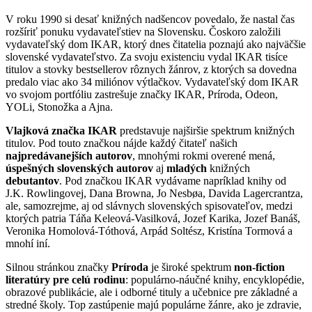
V roku 1990 si desať knižných nadšencov povedalo, že nastal čas
rozšíriť ponuku vydavateľstiev na Slovensku. Čoskoro založili
vydavateľský dom IKAR, ktorý dnes čitatelia poznajú ako najväčšie
slovenské vydavateľstvo. Za svoju existenciu vydal IKAR tisíce
titulov a stovky bestsellerov rôznych žánrov, z ktorých sa dovedna
predalo viac ako 34 miliónov výtlačkov. Vydavateľský dom IKAR
vo svojom portfóliu zastrešuje značky IKAR, Príroda, Odeon,
YOLi, Stonožka a Ajna.
Vlajková značka IKAR
predstavuje najširšie spektrum knižných
titulov. Pod touto značkou nájde každý čitateľ našich
najpredávanejších autorov
, mnohými rokmi overené mená,
úspešných slovenských autorov
aj
mladých
knižných
debutantov
. Pod značkou IKAR vydávame napríklad knihy od
J.K. Rowlingovej, Dana Browna, Jo Nesbøa, Davida Lagercrantza,
ale, samozrejme, aj od slávnych slovenských spisovateľov, medzi
ktorých patria Táňa Keleová-Vasilková, Jozef Karika, Jozef Banáš,
Veronika Homolová-Tóthová, Arpád Soltész, Kristína Tormová a
mnohí iní.
Silnou stránkou značky
Príroda
je široké spektrum
non-fiction
literatúry pre celú rodinu
: populárno-náučné knihy, encyklopédie,
obrazové publikácie, ale i odborné tituly a učebnice pre základné a
stredné školy. Top zastúpenie majú populárne žánre, ako je zdravie,