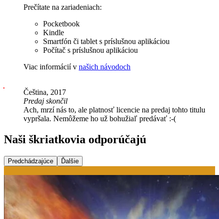
Prečítate na zariadeniach:
Pocketbook
Kindle
Smartfón či tablet s príslušnou aplikáciou
Počítač s príslušnou aplikáciou
Viac informácií v
našich návodoch
Čeština, 2017
Predaj skončil
Ach, mrzí nás to, ale platnosť licencie na predaj tohto titulu
vypršala. Nemôžeme ho už bohužiaľ predávať :-(
Naši škriatkovia odporúčajú
Predchádzajúce
Ďalšie