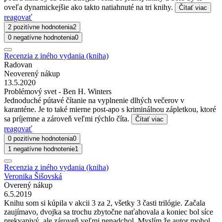
oveľa dynamickejšie ako takto natiahnuté na tri knihy.
Čítať viac
reagovať
2 pozitívne hodnotenia
2
0 negatívne hodnotenia
0
Recenzia z iného vydania (kniha)
Radovan
Neoverený nákup
13.5.2020
Problémový svet - Ben H. Winters
Jednoduché pútavé čítanie na vyplnenie dlhých večerov v
karanténe. Je to také mierne post-apo s kriminálnou zápletkou, ktoré
sa príjemne a zároveň veľmi rýchlo číta.
Čítať viac
reagovať
0 pozitívne hodnotenia
0
1 negatívne hodnotenie
1
Recenzia z iného vydania (kniha)
Veronika Šišovská
Overený nákup
6.5.2019
Knihu som si kúpila v akcii 3 za 2, všetky 3 časti trilógie. Začala
zaujímavo, dvojka sa trochu zbytočne naťahovala a koniec bol síce
prekvapivý, ale zároveň veľmi nenadchol. Myslím že autor mohol