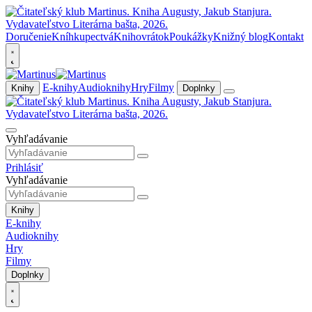
Doručenie
Kníhkupectvá
Knihovrátok
Poukážky
Knižný blog
Kontakt
E-knihy
Audioknihy
Hry
Filmy
Knihy
Doplnky
Vyhľadávanie
Prihlásiť
Vyhľadávanie
Knihy
E-knihy
Audioknihy
Hry
Filmy
Doplnky