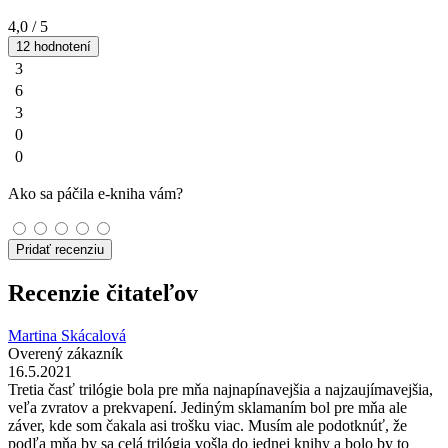
4,0
/ 5
12 hodnotení
3
6
3
0
0
Ako sa páčila e-kniha vám?
Pridať recenziu
Recenzie čitateľov
Martina Skácalová
Overený zákazník
16.5.2021
Tretia časť trilógie bola pre mňa najnapínavejšia a najzaujímavejšia,
veľa zvratov a prekvapení. Jediným sklamaním bol pre mňa ale
záver, kde som čakala asi trošku viac. Musím ale podotknúť, že
podľa mňa by sa celá trilógia vošla do jednej knihy a bolo by to