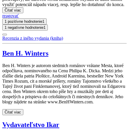
využiť potenciál nápadu viacej, resp. lepšie ho dotiahnuť do konca.
Čítať viac
reagovať
1 pozitívne hodnotenie
1
1 negatívne hodnotenie
1
Recenzia z iného vydania (kniha)
Ben H. Winters
Ben H. Winters je autorom siedmich románov vrátane Mesta, ktoré
odpočítava, nominovaného na Cenu Philipa K. Dicka. Medzi jeho
ďalšie diela patria Ploštice, Android Karenina, bestseller New York
Times Rozum, cit a morské príšery, romány Tajomstvo všetkého a
Tajný život pani Finklemanovej, ktorý tiež nominovali na Edgarovu
cenu. Ben Winters okrem toho píše hry a muzikály pre deti aj
dospelých a prispieva do celoštátnych či miestnych denníkov. Jeho
blogy nájdete na stránke www.BenHWinters.com.
Čítať viac
Vydavateľstvo Ikar