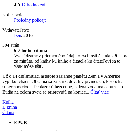
4,0
12 hodnotení
3. diel série
Posledný policajt
Vydavateľstvo
Ikar
, 2016
304 strán
6-7 hodín čítania
Vychádzame z priemerného údaju o rýchlosti čítania 230 slov
za minútu, od knihy ku knihe a čitateľa ku čitateľovi sa to
však môže líšiť.
Už o 14 dní smrtiaci asteroid zasiahne planétu Zem a v Amerike
vypukol chaos. Občania sa zabarikádovali v pivniciach, krytoch a
supermarketoch. Peniaze sú bezcenné, balená voda má cenu zlata.
Ľudia na celom svete sa pripravujú na koniec...
Čítať viac
Kniha
E-kniha
Čítaná
EPUB