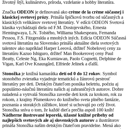
životný štýl, kulinárstvo, príroda, vzdelanie a hobby literatúra.
Značka
ODEON
je definovaná ako
crème de la crème súčasnej i
klasickej svetovej prózy
. Prináša špičkovú tvorbu od súčasných a
klasických velikánov svetovej literatúry. V edícii ODEON Svetová
klasika vychádzajú diela od F.M. Dostojevského, Ernesta
Hemingwaya, L.N. Tolstého, Williama Shakespeara, Fernanda
Pessou, F.S. Fitzgeralda a mnohých iných. Edícia ODEON Súčasná
svetová literatúra na Slovensko prináša aktuálne diela svetových
talentov ako napríklad Harper Leeová, držiteľ Nobelovej ceny za
literatúru Kazuo Ishiguro, držiteľ Man Bookerovej ceny Paul
Beatty, Celeste Ng, Eka Kurniawan, Paolo Cognetti, Delphine de
Vigan, Karl Ove Knausgård, Elfriede Jelinek a ďalší.
Stonožka
je knižná kamarátka
detí od 0 do 12 rokov
. Symbol
stonohého zvieratka vyjadruje tematickú a žánrovú pestrosť
literatúry pre deti. Detským čitateľom ponúka beletriu, poéziu aj
populárno-náučnú literatúru našich aj zahraničných autorov. Dobre
naladená a vytrvalá Stonožka zavedie deti krok za krokom, rok za
rokom, z krajiny Písmenkovo do knižného sveta plného fantázie,
poznania a storakých zážitkov, ktoré si uchovajú po celý život.
Stonožka sníva o tom, že každé dieťa prečíta aspoň 100 kníh!
Nádherne ilustrované leporelá, úžasné knižné príbehy od
najlepších svetových ale aj slovenských autorov
a ilustrátorov
prináša Stonožka našim detským čitateľom pravidelne. Mená ako