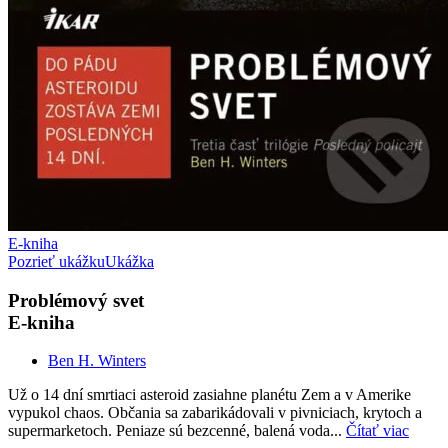
E-kniha
Pozrieť ukážku
Ukážka
Problémový svet
E-kniha
Ben H. Winters
Už o 14 dní smrtiaci asteroid zasiahne planétu Zem a v Amerike
vypukol chaos. Občania sa zabarikádovali v pivniciach, krytoch a
supermarketoch. Peniaze sú bezcenné, balená voda...
Čítať viac