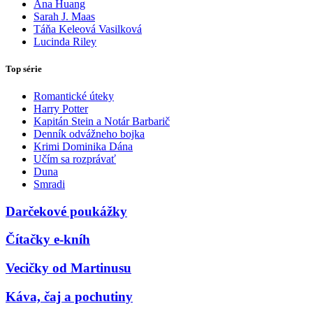
Ana Huang
Sarah J. Maas
Táňa Keleová Vasilková
Lucinda Riley
Top série
Romantické úteky
Harry Potter
Kapitán Stein a Notár Barbarič
Denník odvážneho bojka
Krimi Dominika Dána
Učím sa rozprávať
Duna
Smradi
Darčekové poukážky
Čítačky e-kníh
Vecičky od Martinusu
Káva, čaj a pochutiny