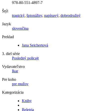
978-80-551-4897-7
Štýl
tragický
,
špionážny
,
napínavý
,
dobrodružný
Jazyk
slovenčina
Preklad
Jana Seichertová
3. diel série
Posledný policajt
Vydavateľstvo
Ikar
Pre koho
pre mužov
Kategorizácia
Knihy
Beletria