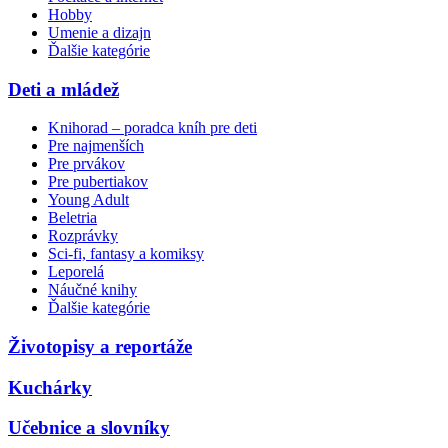
Hobby
Umenie a dizajn
Ďalšie kategórie
Deti a mládež
Knihorad – poradca kníh pre deti
Pre najmenších
Pre prvákov
Pre pubertiakov
Young Adult
Beletria
Rozprávky
Sci-fi, fantasy a komiksy
Leporelá
Náučné knihy
Ďalšie kategórie
Životopisy a reportáže
Kuchárky
Učebnice a slovníky