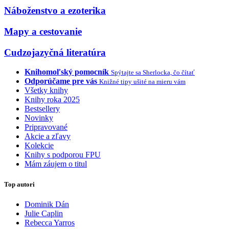
Náboženstvo a ezoterika
Mapy a cestovanie
Cudzojazyčná literatúra
Knihomoľský pomocník
Spýtajte sa Sherlocka, čo čítať
Odporúčame pre vás
Knižné tipy ušité na mieru vám
Všetky knihy
Knihy roka 2025
Bestsellery
Novinky
Pripravované
Akcie a zľavy
Kolekcie
Knihy s podporou FPU
Mám záujem o titul
Top autori
Dominik Dán
Julie Caplin
Rebecca Yarros