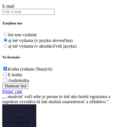
E-mail
Zaujíma ma
len toto vydanie
aj iné vydania (v jazyku slovenčina)
aj iné vydania (v akomkoľvek jazyku)
Vo formáte
Kniha (vrátane čítaných)
E-kniha
Audiokniha
Sledovať titul
Pridať citát
...nenávisť voči sebe je presne to isté ako hrubý egoizmus a
napokon vyvoláva tú istú strašnú osamotenosť a zúfalstvo.