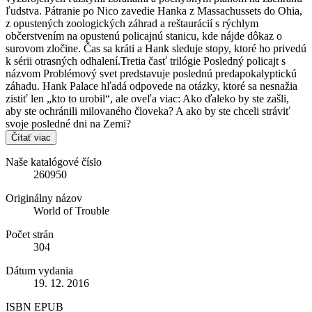
ľudstva. Pátranie po Nico zavedie Hanka z Massachussets do Ohia,
z opustených zoologických záhrad a reštaurácií s rýchlym
občerstvením na opustenú policajnú stanicu, kde nájde dôkaz o
surovom zločine. Čas sa kráti a Hank sleduje stopy, ktoré ho privedú
k sérii otrasných odhalení.Tretia časť trilógie Posledný policajt s
názvom Problémový svet predstavuje poslednú predapokalyptickú
záhadu. Hank Palace hľadá odpovede na otázky, ktoré sa nesnažia
zistiť len „kto to urobil“, ale oveľa viac: Ako ďaleko by ste zašli,
aby ste ochránili milovaného človeka? A ako by ste chceli stráviť
svoje posledné dni na Zemi?
Čítať viac
Naše katalógové číslo
260950
Originálny názov
World of Trouble
Počet strán
304
Dátum vydania
19. 12. 2016
ISBN EPUB