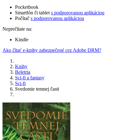
Pocketbook
Smartfón či tablet
s podporovanou aplikáciou
Počítač
s podporovanou aplikáciou
Neprečítate na:
Kindle
Ako čítať e-knihy zabezpečené cez Adobe DRM?
Knihy
Beletria
Sci-fi a fantasy
Sci-fi
Svedomie temnej časti