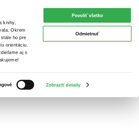
Povoliť všetko
a knihy,
ovala. Okrem
Odmietnuť
stále ho pre
u orientáciu.
dieľame aj s
Ďakujeme!
ngové
Zobraziť detaily