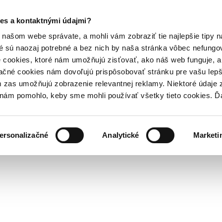
es a kontaktnými údajmi?
našom webe správate, a mohli vám zobraziť tie najlepšie tipy n
é sú naozaj potrebné a bez nich by naša stránka vôbec nefung
 cookies, ktoré nám umožňujú zisťovať, ako náš web funguje, a 
ačné cookies nám dovoľujú prispôsobovať stránku pre vašu lepši
zas umožňujú zobrazenie relevantnej reklamy. Niektoré údaje z
y nám pomohlo, keby sme mohli používať všetky tieto cookies. 
ersonalizačné
Analytické
Marketi