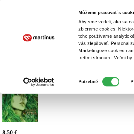
Doručenie
Kníhkupectvá
Knihovrátok
Poukážky
Knižný blog
Kontakt
Môžeme pracovať s cooki
Aby sme vedeli, ako sa na 
zbierame cookies. Niektor
E-knihy
Audioknihy
Hry
Filmy
Knihy
Doplnky
toho používame analytické
vás zlepšovať. Personaliz
Vyhľadávanie
Marketingové cookies nám 
tretími stranami. Veľmi b
Prihlásiť
Výber
Potrebné
P
súhlasu
8,50 €