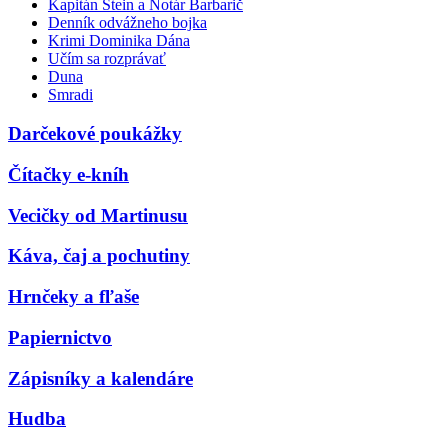
Kapitán Stein a Notár Barbarič
Denník odvážneho bojka
Krimi Dominika Dána
Učím sa rozprávať
Duna
Smradi
Darčekové poukážky
Čítačky e-kníh
Vecičky od Martinusu
Káva, čaj a pochutiny
Hrnčeky a fľaše
Papiernictvo
Zápisníky a kalendáre
Hudba