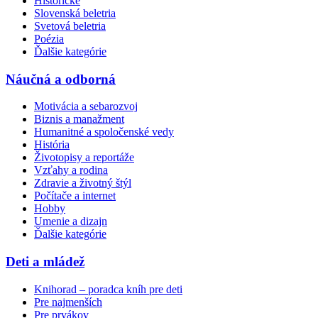
Historické
Slovenská beletria
Svetová beletria
Poézia
Ďalšie kategórie
Náučná a odborná
Motivácia a sebarozvoj
Biznis a manažment
Humanitné a spoločenské vedy
História
Životopisy a reportáže
Vzťahy a rodina
Zdravie a životný štýl
Počítače a internet
Hobby
Umenie a dizajn
Ďalšie kategórie
Deti a mládež
Knihorad – poradca kníh pre deti
Pre najmenších
Pre prvákov