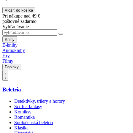
Vložiť do košíka
Pri nákupe nad 49 €
poštovné zadarmo
Vyhľadávanie
Knihy
E-knihy
Audioknihy
Hry
Filmy
Doplnky
Beletria
Detektívky, trilery a horory
Sci-fi a fantasy
Komiksy
Romantika
Spoločenská beletria
Klasika