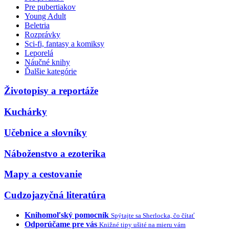
Pre pubertiakov
Young Adult
Beletria
Rozprávky
Sci-fi, fantasy a komiksy
Leporelá
Náučné knihy
Ďalšie kategórie
Životopisy a reportáže
Kuchárky
Učebnice a slovníky
Náboženstvo a ezoterika
Mapy a cestovanie
Cudzojazyčná literatúra
Knihomoľský pomocník
Spýtajte sa Sherlocka, čo čítať
Odporúčame pre vás
Knižné tipy ušité na mieru vám