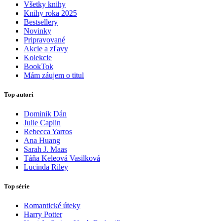
Všetky knihy
Knihy roka 2025
Bestsellery
Novinky
Pripravované
Akcie a zľavy
Kolekcie
BookTok
Mám záujem o titul
Top autori
Dominik Dán
Julie Caplin
Rebecca Yarros
Ana Huang
Sarah J. Maas
Táňa Keleová Vasilková
Lucinda Riley
Top série
Romantické úteky
Harry Potter