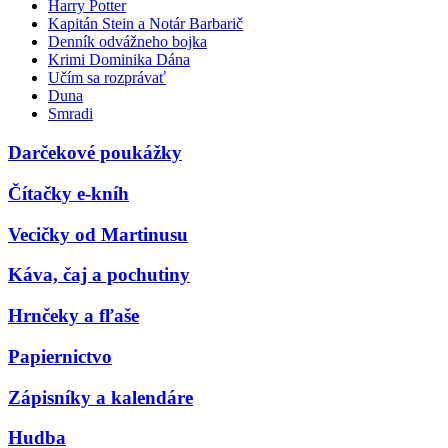
Harry Potter
Kapitán Stein a Notár Barbarič
Denník odvážneho bojka
Krimi Dominika Dána
Učím sa rozprávať
Duna
Smradi
Darčekové poukážky
Čítačky e-kníh
Vecičky od Martinusu
Káva, čaj a pochutiny
Hrnčeky a fľaše
Papiernictvo
Zápisníky a kalendáre
Hudba