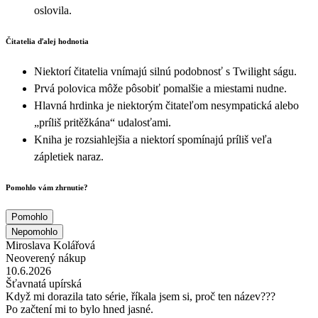
oslovila.
Čitatelia ďalej hodnotia
Niektorí čitatelia vnímajú silnú podobnosť s Twilight ságu.
Prvá polovica môže pôsobiť pomalšie a miestami nudne.
Hlavná hrdinka je niektorým čitateľom nesympatická alebo
„príliš pritěžkána“ udalosťami.
Kniha je rozsiahlejšia a niektorí spomínajú príliš veľa
zápletiek naraz.
Pomohlo vám zhrnutie?
Pomohlo
Nepomohlo
Miroslava Kolářová
Neoverený nákup
10.6.2026
Šťavnatá upírská
Když mi dorazila tato série, říkala jsem si, proč ten název???
Po začtení mi to bylo hned jasné.