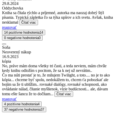
29.8.2024
Oddychovka
Kniha sa čítala rýchlo a príjemné, autorka ma naozaj dobrý štýl
písania. Typická zápletka čo sa týka upírov a ich svetu. Avšak, kniha
nesklamal
Čítať viac
reagovať
14 pozitívne hodnotenia
14
0 negatívne hodnotenia
0
Soňa
Neoverený nákup
16.9.2023
kópia
No, práve mám doma všetky tri časti, a teda neviem, mám chvíle
kedy knihu odložím s pocitom, že sa k nej už nevrátim..
Čo ma núti prestať je to, že milujem Twilight, a toto.... no je to ako
kópia... chceme byť spolu, nedokážem to, chcem ťa pobozkať ale
bojím sa že ti ublížim.. rovnaké dialógy, rovnaké schopnosti, ako
ovládanie nálad, čítanie myšlienok, vízie budúcnosti... ale, dávam
tomu ešte šancu že to dočítam...
Čítať viac
reagovať
4 pozitívne hodnotenia
4
37 negatívne hodnotenia
37