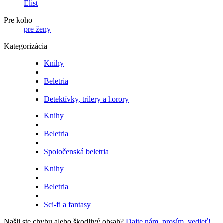
Elist
Pre koho
pre ženy
Kategorizácia
Knihy
Beletria
Detektívky, trilery a horory
Knihy
Beletria
Spoločenská beletria
Knihy
Beletria
Sci-fi a fantasy
Našli ste chybu alebo škodlivý obsah?
Dajte nám, prosím, vedieť!