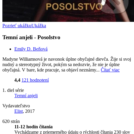
Pozrieť ukážku
Ukážka
Temní anjeli - Posolstvo
Emily D. Beňová
Madyne Williamsová je navonok úplne obyčajné dievča. Žije si svoj
nudný a stereotypný život, pokým sa nedozvie, že nie je úplne
obyčajná. V bare, kde pracuje, sa objaví neznámy...
Čítať viac
4,4
121 hodnotení
1. diel série
Temní anjeli
Vydavateľstvo
Elist
, 2017
620 strán
11-12 hodín čítania
Vychádzame z priemerného údaju o rýchlosti čítania 230 slov