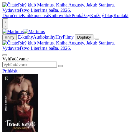
Doručenie
Kníhkupectvá
Knihovrátok
Poukážky
Knižný blog
Kontakt
E-knihy
Audioknihy
Hry
Filmy
Knihy
Doplnky
Vyhľadávanie
Prihlásiť