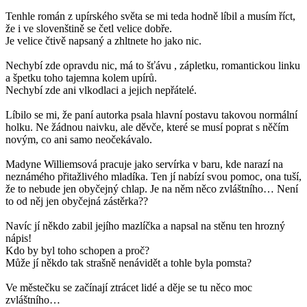
Tenhle román z upírského světa se mi teda hodně líbil a musím říct,
že i ve slovenštině se četl velice dobře.
Je velice čtivě napsaný a zhltnete ho jako nic.
Nechybí zde opravdu nic, má to šťávu , zápletku, romantickou linku
a špetku toho tajemna kolem upírů.
Nechybí zde ani vlkodlaci a jejich nepřátelé.
Líbilo se mi, že paní autorka psala hlavní postavu takovou normální
holku. Ne žádnou naivku, ale děvče, které se musí poprat s něčím
novým, co ani samo neočekávalo.
Madyne Williemsová pracuje jako servírka v baru, kde narazí na
neznámého přitažlivého mladíka. Ten jí nabízí svou pomoc, ona tuší,
že to nebude jen obyčejný chlap. Je na něm něco zvláštního… Není
to od něj jen obyčejná zástěrka??
Navíc jí někdo zabil jejího mazlíčka a napsal na stěnu ten hrozný
nápis!
Kdo by byl toho schopen a proč?
Může jí někdo tak strašně nenávidět a tohle byla pomsta?
Ve městečku se začínají ztrácet lidé a děje se tu něco moc
zvláštního…