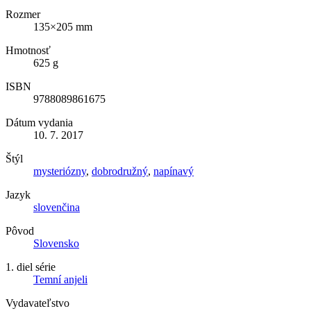
Rozmer
135×205 mm
Hmotnosť
625 g
ISBN
9788089861675
Dátum vydania
10. 7. 2017
Štýl
mysteriózny
,
dobrodružný
,
napínavý
Jazyk
slovenčina
Pôvod
Slovensko
1. diel série
Temní anjeli
Vydavateľstvo