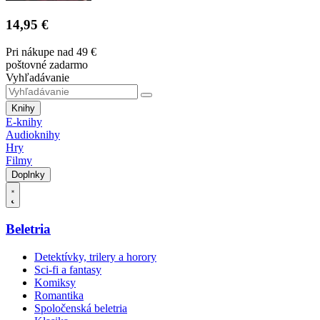
14,95 €
Pri nákupe nad 49 €
poštovné zadarmo
Vyhľadávanie
Knihy
E-knihy
Audioknihy
Hry
Filmy
Doplnky
Beletria
Detektívky, trilery a horory
Sci-fi a fantasy
Komiksy
Romantika
Spoločenská beletria