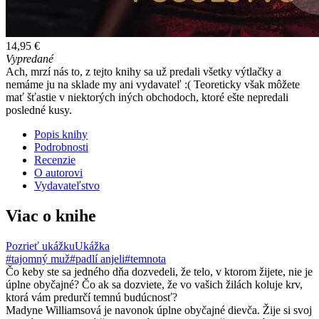
14,95 €
Vypredané
Ach, mrzí nás to, z tejto knihy sa už predali všetky výtlačky a
nemáme ju na sklade my ani vydavateľ :( Teoreticky však môžete
mať šťastie v niektorých iných obchodoch, ktoré ešte nepredali
posledné kusy.
Popis knihy
Podrobnosti
Recenzie
O autorovi
Vydavateľstvo
Viac o knihe
Pozrieť ukážku
Ukážka
#tajomný muž
#padlí anjeli
#temnota
Čo keby ste sa jedného dňa dozvedeli, že telo, v ktorom žijete, nie je
úplne obyčajné? Čo ak sa dozviete, že vo vašich žilách koluje krv,
ktorá vám predurčí temnú budúcnosť?
Madyne Williamsová je navonok úplne obyčajné dievča. Žije si svoj