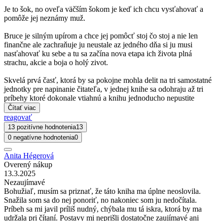
Je to šok, no oveľa väčším šokom je keď ich chcu vysťahovať a
pomôže jej neznámy muž.
Bruce je silným upírom a chce jej pomôcť stoj čo stoj a nie len
finančne ale zachraňuje ju neustale az jedného dňa si ju musi
nasťahovať ku sebe a tu sa začína nova etapa ich života plná
strachu, akcie a boja o holý zivot.
Skvelá prvá časť, ktorá by sa pokojne mohla delit na tri samostatné
jednotky pre napinanie čitateľa, v jednej knihe sa odohraju až tri
príbehy ktoré dokonale vtiahnú a knihu jednoducho nepustite
Čítať viac
reagovať
13 pozitívne hodnotenia
13
0 negatívne hodnotenia
0
Anita Hégerová
Overený nákup
13.3.2025
Nezaujímavé
Bohužiaľ, musím sa priznať, že táto kniha ma úplne neoslovila.
Snažila som sa do nej ponoriť, no nakoniec som ju nedočítala.
Príbeh sa mi javil príliš nudný, chýbala mu tá iskra, ktorá by ma
udržala pri čítaní. Postavy mi neprišli dostatočne zaujímavé ani