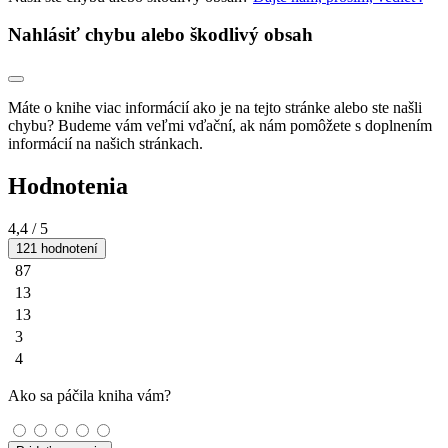
Nahlásiť chybu alebo škodlivý obsah
Máte o knihe viac informácií ako je na tejto stránke alebo ste našli
chybu? Budeme vám veľmi vďační, ak nám pomôžete s doplnením
informácií na našich stránkach.
Hodnotenia
4,4
/ 5
121 hodnotení
87
13
13
3
4
Ako sa páčila kniha vám?