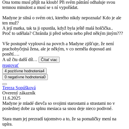
Ona tomu musí přijít na kloub! Při svém pátrání odhaluje svou
temnou minulost a musí se s ní vypořádat.
Madyne je silná o svém otci, kterého nikdy nepoznala! Kdo je ale
ten muž?
A její matka, tak ta ji opustila, když byla ještě malá holčička..
Proč to udělala? Chránila ji před sebou nebo před někým jiným???
Vše postupně vyplouvá na povrch a Madyne zjišťuje, že není
prachobyčejná žena, ale je někým, v co neměla doposud ani
ponětí….
A už čtu další díl…
Čítať viac
reagovať
4 pozitívne hodnotenia
4
0 negatívne hodnotenia
0
Tereza Sopúšková
Overený zákazník
11.6.2025
Madyne je mladé dievča so svojimi starostami a strastami no v
poslednej dobe za splnu mesiaca sa snou deje nieco podivné.
Stara mam jej prezradí tajomstvo a to, že sa pomaličky mení na
upíra.