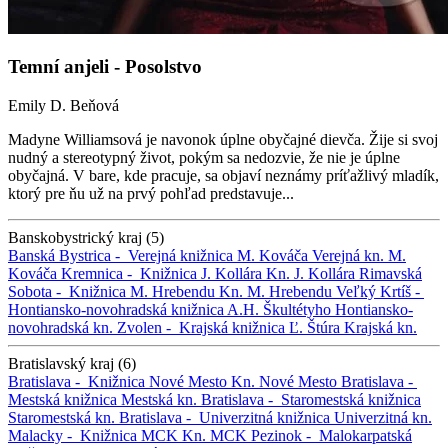
Temní anjeli - Posolstvo
Emily D. Beňová
Madyne Williamsová je navonok úplne obyčajné dievča. Žije si svoj
nudný a stereotypný život, pokým sa nedozvie, že nie je úplne
obyčajná. V bare, kde pracuje, sa objaví neznámy príťažlivý mladík,
ktorý pre ňu už na prvý pohľad predstavuje...
Banskobystrický kraj (5)
Banská Bystrica -
Verejná knižnica M. Kováča
Verejná kn. M.
Kováča
Kremnica -
Knižnica J. Kollára
Kn. J. Kollára
Rimavská
Sobota -
Knižnica M. Hrebendu
Kn. M. Hrebendu
Veľký Krtíš -
Hontiansko-novohradská knižnica A.H. Škultétyho
Hontiansko-
novohradská kn.
Zvolen -
Krajská knižnica Ľ. Štúra
Krajská kn.
Bratislavský kraj (6)
Bratislava -
Knižnica Nové Mesto
Kn. Nové Mesto
Bratislava -
Mestská knižnica
Mestská kn.
Bratislava -
Staromestská knižnica
Staromestská kn.
Bratislava -
Univerzitná knižnica
Univerzitná kn.
Malacky -
Knižnica MCK
Kn. MCK
Pezinok -
Malokarpatská