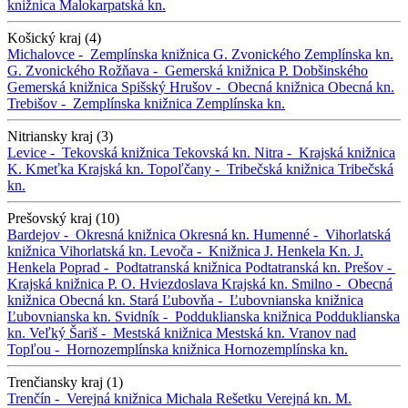
knižnica
Malokarpatská kn.
Košický kraj (4)
Michalovce -
Zemplínska knižnica G. Zvonického
Zemplínska kn.
G. Zvonického
Rožňava -
Gemerská knižnica P. Dobšinského
Gemerská knižnica
Spišský Hrušov -
Obecná knižnica
Obecná kn.
Trebišov -
Zemplínska knižnica
Zemplínska kn.
Nitriansky kraj (3)
Levice -
Tekovská knižnica
Tekovská kn.
Nitra -
Krajská knižnica
K. Kmeťka
Krajská kn.
Topoľčany -
Tribečská knižnica
Tribečská
kn.
Prešovský kraj (10)
Bardejov -
Okresná knižnica
Okresná kn.
Humenné -
Vihorlatská
knižnica
Vihorlatská kn.
Levoča -
Knižnica J. Henkela
Kn. J.
Henkela
Poprad -
Podtatranská knižnica
Podtatranská kn.
Prešov -
Krajská knižnica P. O. Hviezdoslava
Krajská kn.
Smilno -
Obecná
knižnica
Obecná kn.
Stará Ľubovňa -
Ľubovnianska knižnica
Ľubovnianska kn.
Svidník -
Podduklianska knižnica
Podduklianska
kn.
Veľký Šariš -
Mestská knižnica
Mestská kn.
Vranov nad
Topľou -
Hornozemplínska knižnica
Hornozemplínska kn.
Trenčiansky kraj (1)
Trenčín -
Verejná knižnica Michala Rešetku
Verejná kn. M.