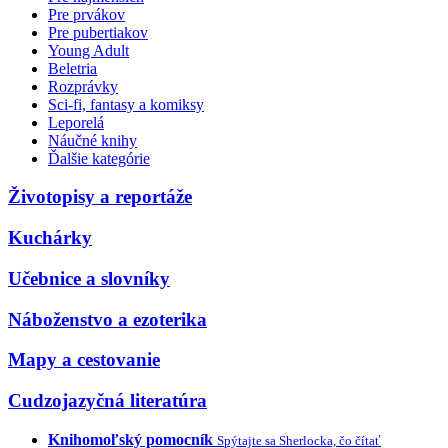
Pre prvákov
Pre pubertiakov
Young Adult
Beletria
Rozprávky
Sci-fi, fantasy a komiksy
Leporelá
Náučné knihy
Ďalšie kategórie
Životopisy a reportáže
Kuchárky
Učebnice a slovníky
Náboženstvo a ezoterika
Mapy a cestovanie
Cudzojazyčná literatúra
Knihomoľský pomocník
Spýtajte sa Sherlocka, čo čítať