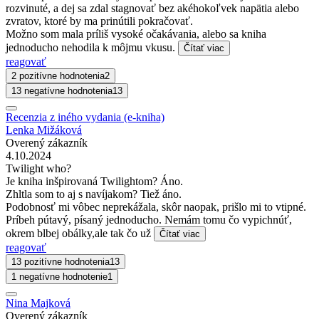
rozvinuté, a dej sa zdal stagnovať bez akéhokoľvek napätia alebo
zvratov, ktoré by ma prinútili pokračovať.
Možno som mala príliš vysoké očakávania, alebo sa kniha
jednoducho nehodila k môjmu vkusu.
Čítať viac
reagovať
2 pozitívne hodnotenia
2
13 negatívne hodnotenia
13
Recenzia z iného vydania (e-kniha)
Lenka Mižáková
Overený zákazník
4.10.2024
Twilight who?
Je kniha inšpirovaná Twilightom? Áno.
Zhltla som to aj s navíjakom? Tiež áno.
Podobnosť mi vôbec neprekážala, skôr naopak, prišlo mi to vtipné.
Príbeh pútavý, písaný jednoducho. Nemám tomu čo vypichnúť,
okrem blbej obálky,ale tak čo už
Čítať viac
reagovať
13 pozitívne hodnotenia
13
1 negatívne hodnotenie
1
Nina Majková
Overený zákazník