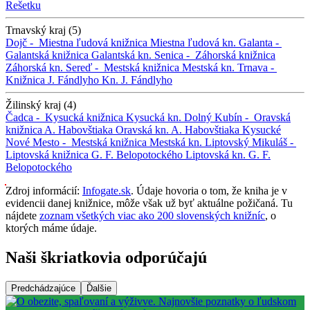
Rešetku
Trnavský kraj (5)
Dojč -
Miestna ľudová knižnica
Miestna ľudová kn.
Galanta -
Galantská knižnica
Galantská kn.
Senica -
Záhorská knižnica
Záhorská kn.
Sereď -
Mestská knižnica
Mestská kn.
Trnava -
Knižnica J. Fándlyho
Kn. J. Fándlyho
Žilinský kraj (4)
Čadca -
Kysucká knižnica
Kysucká kn.
Dolný Kubín -
Oravská
knižnica A. Habovštiaka
Oravská kn. A. Habovštiaka
Kysucké
Nové Mesto -
Mestská knižnica
Mestská kn.
Liptovský Mikuláš -
Liptovská knižnica G. F. Belopotockého
Liptovská kn. G. F.
Belopotockého
Zdroj informácií:
Infogate.sk
. Údaje hovoria o tom, že kniha je v
evidencii danej knižnice, môže však už byť aktuálne požičaná. Tu
nájdete
zoznam všetkých viac ako 200 slovenských knižníc
, o
ktorých máme údaje.
Naši škriatkovia odporúčajú
Predchádzajúce
Ďalšie