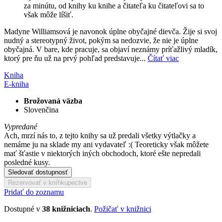
za minútu, od knihy ku knihe a čitateľa ku čitateľovi sa to
však môže líšiť.
Madyne Williamsová je navonok úplne obyčajné dievča. Žije si svoj
nudný a stereotypný život, pokým sa nedozvie, že nie je úplne
obyčajná. V bare, kde pracuje, sa objaví neznámy príťažlivý mladík,
ktorý pre ňu už na prvý pohľad predstavuje...
Čítať viac
Kniha
E-kniha
Brožovaná väzba
Slovenčina
Vypredané
Ach, mrzí nás to, z tejto knihy sa už predali všetky výtlačky a
nemáme ju na sklade my ani vydavateľ :( Teoreticky však môžete
mať šťastie v niektorých iných obchodoch, ktoré ešte nepredali
posledné kusy.
Sledovať dostupnosť
Rezervovať v kníhkupectve
Pridať do zoznamu
Dostupné v
38 knižniciach
.
Požičať v knižnici