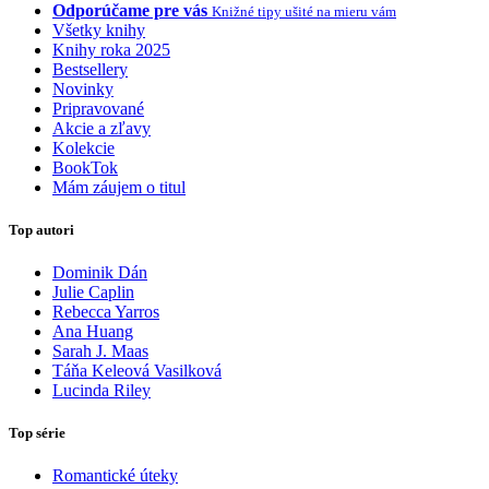
Odporúčame pre vás
Knižné tipy ušité na mieru vám
Všetky knihy
Knihy roka 2025
Bestsellery
Novinky
Pripravované
Akcie a zľavy
Kolekcie
BookTok
Mám záujem o titul
Top autori
Dominik Dán
Julie Caplin
Rebecca Yarros
Ana Huang
Sarah J. Maas
Táňa Keleová Vasilková
Lucinda Riley
Top série
Romantické úteky