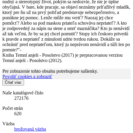
nudný a stereotypný život, pokým sa nedozvie, že nie je úplne
obyčajná. V bare, kde pracuje, sa objaví neznámy príťažlivý mladík,
ktorý pre ňu už na prvý pohľad predstavuje nebezpečenstvo, a
ponúkne jej pomoc. Lenže môže mu veriť? Naozaj jej chce
pomôcť? Alebo sa pod maskou priateľa schováva nepriateľ? A kto
je zodpovedný za nápis na stene a smrť maznáčika? Kto ju nenávidí
až tak veľmi, že by sa jej chcel pomstiť? Stopy ich čoskoro privedú
k pravde a nepriateľ z minulosti udrie tvrdou rukou. Dokáže sa
ochrániť pred nepriateľom, ktorý ju neprávom nenávidí a túži len po
pomste?"-
Kniha Temní anjeli - Posolstvo (2017) je prepracovanou verziou
Temní anjeli - Posolstvo (2012).
Pre zobrazenie tohto obsahu potrebujeme sušienky.
Povoliť cookies a zobraziť
Čítať viac
Naše katalógové číslo
272176
Počet strán
620
Väzba
brožovaná väzba