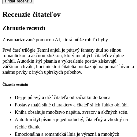
Pridať recenziu
Recenzie čitateľov
Zhrnutie recenzií
Zosumarizované pomocou AI, ktorá môže robiť chyby.
Prvá časť trilógie Temní anjeli je pútavý fantasy titul so silnou
romantickou a akčnou zložkou, ktorý mnohých čitateľov úplne
pohltil. Autorkin štýl písania a vykreslenie postáv získavajú
väčšinou chválu, hoci niektorí čitatelia poukazujú na pomalší úvod a
známe prvky z iných upírskych príbehov.
Čitatelia oceňujú
Dej je pútavý a drží čitateľa od začiatku do konca.
Postavy majú silné charaktery a čitateľ si ich ľahko obľúbi.
Kniha obsahuje množstvo napätia, zvratov a akčných scén.
Autorkin štýl písania je jednoduchý, čitateľný a vhodný na
rýchle čítanie.
Emocionálna a romantická línia je výrazná a mnohých