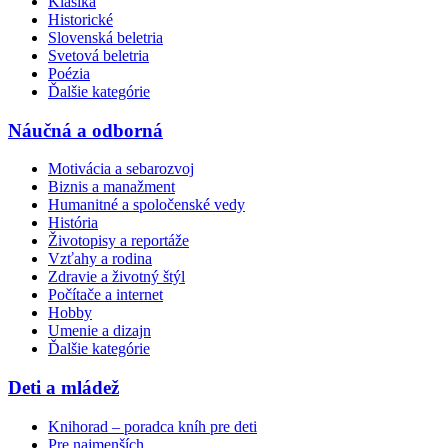
Klasika
Historické
Slovenská beletria
Svetová beletria
Poézia
Ďalšie kategórie
Náučná a odborná
Motivácia a sebarozvoj
Biznis a manažment
Humanitné a spoločenské vedy
História
Životopisy a reportáže
Vzťahy a rodina
Zdravie a životný štýl
Počítače a internet
Hobby
Umenie a dizajn
Ďalšie kategórie
Deti a mládež
Knihorad – poradca kníh pre deti
Pre najmenších