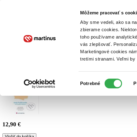
Doručenie
Kníhkupectvá
Knihovrátok
Poukážky
Knižný blog
Kontakt
Môžeme pracovať s cooki
Aby sme vedeli, ako sa na 
zbierame cookies. Niektor
E-knihy
Audioknihy
Hry
Filmy
Knihy
Doplnky
toho používame analytické
vás zlepšovať. Personaliz
Vyhľadávanie
Marketingové cookies nám 
tretími stranami. Veľmi b
Prihlásiť
Výber
Potrebné
P
súhlasu
12,90 €
Vložiť do košíka