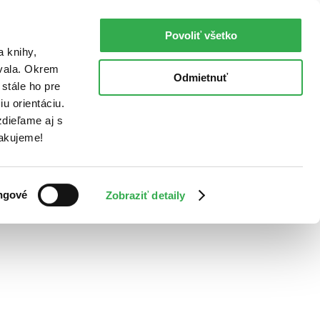
Povoliť všetko
a knihy,
ovala. Okrem
Odmietnuť
stále ho pre
u orientáciu.
dieľame aj s
Ďakujeme!
ngové
Zobraziť detaily