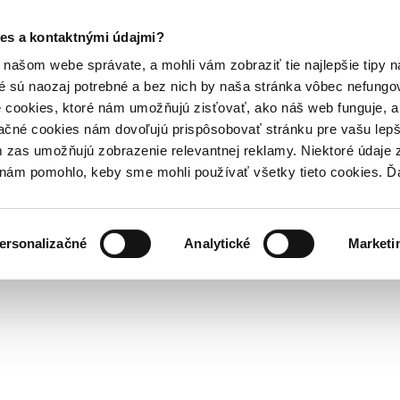
es a kontaktnými údajmi?
našom webe správate, a mohli vám zobraziť tie najlepšie tipy n
é sú naozaj potrebné a bez nich by naša stránka vôbec nefung
 cookies, ktoré nám umožňujú zisťovať, ako náš web funguje, a 
ačné cookies nám dovoľujú prispôsobovať stránku pre vašu lepši
zas umožňujú zobrazenie relevantnej reklamy. Niektoré údaje z
y nám pomohlo, keby sme mohli používať všetky tieto cookies. 
ersonalizačné
Analytické
Marketi