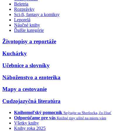
Beletria
Rozprávky
Sci-fi, fantasy a komiksy
Leporelá
Náučné knihy
Ďalšie kategórie
Životopisy a reportáže
Kuchárky
Učebnice a slovníky
Náboženstvo a ezoterika
Mapy a cestovanie
Cudzojazyčná literatúra
Knihomoľský pomocník
Spýtajte sa Sherlocka, čo čítať
Odporúčame pre vás
Knižné tipy ušité na mieru vám
Všetky knihy
Knihy roka 2025