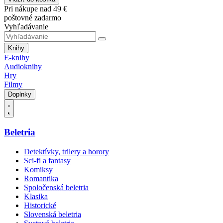
Pri nákupe nad 49 €
poštovné zadarmo
Vyhľadávanie
Knihy
E-knihy
Audioknihy
Hry
Filmy
Doplnky
Beletria
Detektívky, trilery a horory
Sci-fi a fantasy
Komiksy
Romantika
Spoločenská beletria
Klasika
Historické
Slovenská beletria