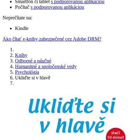
Smartfón či tablet
s podporovanou aplikáciou
Počítač
s podporovanou aplikáciou
Neprečítate na:
Kindle
Ako čítať e-knihy zabezpečené cez Adobe DRM?
Knihy
Odborné a náučné
Humanitné a spoločenské vedy
Psychológia
Ukliďte si v hlavě