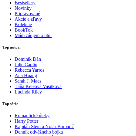
Bestsellery
Novinky
Pripravované
Akcie a zľavy
Kolekcie
BookTok
Mám záujem o titul
Top autori
Dominik Dán
Julie Caplin
Rebecca Yarros
Ana Huang
Sarah J. Maas
Táňa Keleová Vasilková
Lucinda Riley
Top série
Romantické úteky
Harry Potter
Kapitán Stein a Notár Barbarič
Denník odvážneho bojka