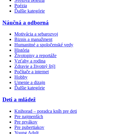
Svetová beletria
Poézia
Ďalšie kategórie
Náučná a odborná
Motivácia a sebarozvoj
Biznis a manažment
Humanitné a spoločenské vedy
História
Životopisy a reportáže
Vzťahy a rodina
Zdravie a životný štýl
Počítače a internet
Hobby
Umenie a dizajn
Ďalšie kategórie
Deti a mládež
Knihorad – poradca kníh pre deti
Pre najmenších
Pre prvákov
Pre pubertiakov
Young Adult