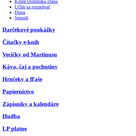
Krimi Dominika Dána
Učím sa rozprávať
Duna
Smradi
Darčekové poukážky
Čítačky e-kníh
Vecičky od Martinusu
Káva, čaj a pochutiny
Hrnčeky a fľaše
Papiernictvo
Zápisníky a kalendáre
Hudba
LP platne