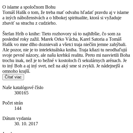
O islame a spoločnom Bohu
Tomáš Halík o tom, že treba mať odvahu hľadať pravdu aj v islame
a iných náboženstvách a o hlbokej spiritualite, ktorá si vyžaduje
zbaviť sa strachu z cudzieho.
Štefan Hríb o knihe: Tieto rozhovory sú to najhlbšie, čo som za
posledné roky zažil. Marek Orko Vácha, Karel Satoria a Tomáš
Halík vo mne dlho doznievali a všetci traja niečím jemne zahýbali.
Ale pozor, nie je to intelektuálska kniha. Traja kňazi tu neodhaľujú
svoje pevné názory, ale našu krehkú realitu. Preto mi nasvietili Boha
trochu inak, než je to bežné v kostoloch či sekulárnych arénach. Je
to iný Boh a aj iný svet, než na aký sme si zvykli. Je nádejnejší a
omnoho krajší.
Čítať viac
Naše katalógové číslo
300165
Počet strán
144
Dátum vydania
30. 10. 2017