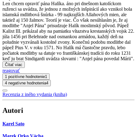
Len chcem opraviť pána Halíka. áno pri dnešnom katolíckom
ruženci sa uvádza, že jednou z možných inšpirácií ako vznikol bola
islamská mdlitbová šnúrka - 99 najkrajších Allahových mien, ale
taktiež aj 150 žalmov. Teorií je viac. Čo však nesúhlasím je, že aj
modlitbe "Anjel Pána" prisudzuje Halík moslimský pôvod. Pápež
Kalixt III. prikázal aby na pamiatku vítazstva krestanských vojsk 22.
júla 1456 pri Belehrade nad osmankou armádou, každý deň na
poludnie vyzvánali kostolné zvony. Konečnú podobu modlitbe dal
pápež Pius V. v roku 1571. No Halík má čiastočne pravdu, lebo
počiatok modlitby sa datuje vo františkánskej tradícii do roku 1231
keď ju brat Sindigardi uvádza slovami : "Anjel pána povedal Márii".
Čítať viac
reagovať
1 pozitívne hodnotenie
1
4 negatívne hodnotenia
4
Recenzia z iného vydania (kniha)
Autori
Karel Sato
Marek Orko Vácha