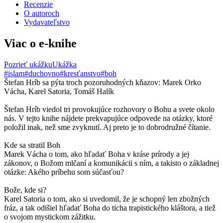
Recenzie
O autoroch
Vydavateľstvo
Viac o e-knihe
Pozrieť ukážku
Ukážka
#islam
#duchovno
#kresťanstvo
#boh
Štefan Hríb sa pýta troch pozoruhodných kňazov: Marek Orko
Vácha, Karel Satoria, Tomáš Halík
Štefan Hríb viedol tri provokujúce rozhovory o Bohu a svete okolo
nás. V tejto knihe nájdete prekvapujúce odpovede na otázky, ktoré
položil inak, než sme zvyknutí. Aj preto je to dobrodružné čítanie.
Kde sa stratil Boh
Marek Vácha o tom, ako hľadať Boha v kráse prírody a jej
zákonov, o Božom mlčaní a komunikácii s ním, a takisto o základnej
otázke: Akého príbehu som súčasťou?
Bože, kde si?
Karel Satoria o tom, ako si uvedomil, že je schopný len zbožných
fráz, a tak odišiel hľadať Boha do ticha trapistického kláštora, a tiež
o svojom mystickom zážitku.