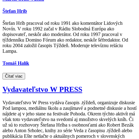
Štefan Hríb
Štefan Hríb pracoval od roku 1991 ako komentátor Lidových
Novín. V roku 1992 začal v Rádiu Slobodná Európa ako
dopisovateľ, neskôr ako moderátor. Od roku 1997 pracoval v
týždenníku Domino Fórum ako redaktor, neskôr šéfredaktor. Od
roku 2004 založil časopis Týždeň. Moderuje televíznu reláciu
Lampa.
Tomáš Halík
Čítať viac
Vydavateľstvo W PRESS
Vydavateľstvo W Press vydáva časopis .týždeň, organizuje diskusie
Pod lampou, mediálnu školu a zaujímavé a podnetné diskusie a hostí
nájdete aj v jeho stane na festivale Pohoda. Okrem týchto aktivít má
však toto vydavateľstvo na svedomí aj množstvo skvelých kníh. Či
už sú to rozhovory Štefana Hríba s osobnosťami ako Robert Bezák
alebo Anton Srholec, knihy zo série Veda z časopisu .týždeň alebo
publikácia Ešte netlačte o aktuálnych pomeroch v slovenských