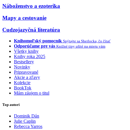
Náboženstvo a ezoterika
Mapy a cestovanie
Cudzojazyčná literatúra
Knihomoľský pomocník
Spýtajte sa Sherlocka, čo čítať
Odporúčame pre vás
Knižné tipy ušité na mieru vám
Všetky knihy
Knihy roka 2025
Bestsellery
Novinky
Pripravované
Akcie a zľavy
Kolekcie
BookTok
Mám záujem o titul
Top autori
Dominik Dán
Julie Caplin
Rebecca Yarros