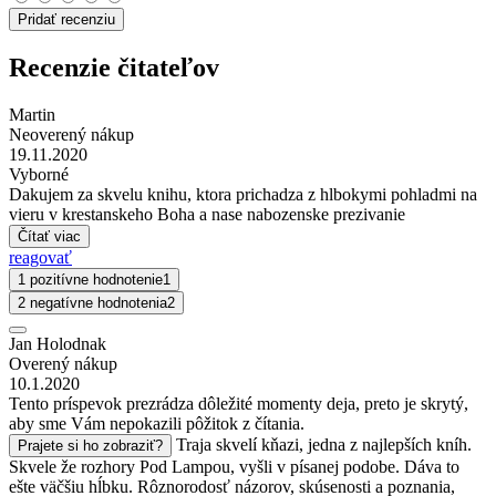
Pridať recenziu
Recenzie čitateľov
Martin
Neoverený nákup
19.11.2020
Vyborné
Dakujem za skvelu knihu, ktora prichadza z hlbokymi pohladmi na
vieru v krestanskeho Boha a nase nabozenske prezivanie
Čítať viac
reagovať
1 pozitívne hodnotenie
1
2 negatívne hodnotenia
2
Jan Holodnak
Overený nákup
10.1.2020
Tento príspevok prezrádza dôležité momenty deja, preto je skrytý,
aby sme Vám nepokazili pôžitok z čítania.
Traja skvelí kňazi, jedna z najlepších kníh.
Prajete si ho zobraziť?
Skvele že rozhory Pod Lampou, vyšli v písanej podobe. Dáva to
ešte väčšiu hĺbku. Rôznorodosť názorov, skúsenosti a poznania,