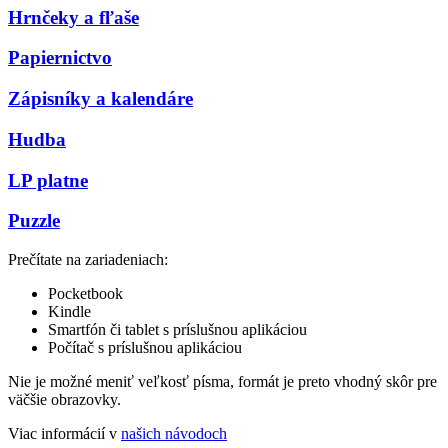
Hrnčeky a fľaše
Papiernictvo
Zápisníky a kalendáre
Hudba
LP platne
Puzzle
Prečítate na zariadeniach:
Pocketbook
Kindle
Smartfón či tablet s príslušnou aplikáciou
Počítač s príslušnou aplikáciou
Nie je možné meniť veľkosť písma, formát je preto vhodný skôr pre
väčšie obrazovky.
Viac informácií v
našich návodoch