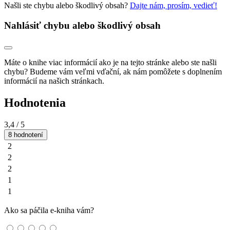
Našli ste chybu alebo škodlivý obsah?
Dajte nám, prosím, vedieť!
Nahlásiť chybu alebo škodlivý obsah
Máte o knihe viac informácií ako je na tejto stránke alebo ste našli
chybu? Budeme vám veľmi vďační, ak nám pomôžete s doplnením
informácií na našich stránkach.
Hodnotenia
3,4
/ 5
8 hodnotení
2
2
2
1
1
Ako sa páčila e-kniha vám?