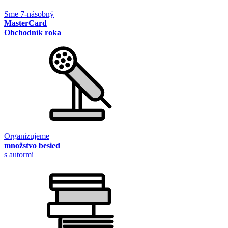
Sme 7-násobný
MasterCard
Obchodník roka
Organizujeme
množstvo besied
s autormi