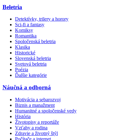
Beletria
Detektívky, trilery a horory
Sci-fi a fantasy
Komiksy
Romantika
Spoločenská beletria
Klasika
Historické
Slovenská beletria
Svetová beletria
Poézia
Ďalšie kategórie
Náučná a odborná
Motivácia a sebarozvoj
Biznis a manažment
Humanitné a spoločenské vedy
História
Životopisy a reportáže
Vzťahy a rodina
Zdravie a životný štýl
Počítače a internet