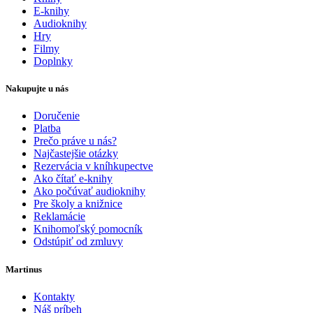
E-knihy
Audioknihy
Hry
Filmy
Doplnky
Nakupujte u nás
Doručenie
Platba
Prečo práve u nás?
Najčastejšie otázky
Rezervácia v kníhkupectve
Ako čítať e-knihy
Ako počúvať audioknihy
Pre školy a knižnice
Reklamácie
Knihomoľský pomocník
Odstúpiť od zmluvy
Martinus
Kontakty
Náš príbeh