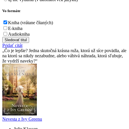
Vo formáte
Kniha (vrátane čítaných)
E-kniha
Audiokniha
Sledovať titul
Pridať citát
Čo je lepšie? Jedna skutočná krásna ruža, ktorá už síce povädla, ale
na ktorú sa nikdy nezabudne, alebo vábivá náhrada, ktorá sľubuje,
že vydrží naveky?
Nevesta z Ivy Greenu
Julie Klassen