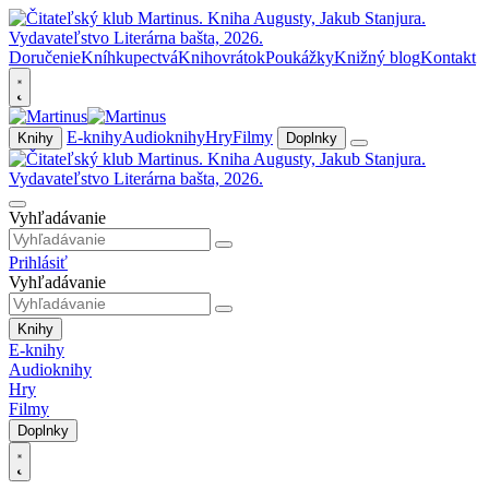
Doručenie
Kníhkupectvá
Knihovrátok
Poukážky
Knižný blog
Kontakt
E-knihy
Audioknihy
Hry
Filmy
Knihy
Doplnky
Vyhľadávanie
Prihlásiť
Vyhľadávanie
Knihy
E-knihy
Audioknihy
Hry
Filmy
Doplnky