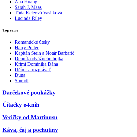
Ana Huang
Sarah J. Maas
Táňa Keleová Vasilková
Lucinda Riley
Top série
Romantické úteky
Harry Potter
Kapitán Stein a Notár Barbarič
Denník odvážneho bojka
Krimi Dominika Dána
Učím sa rozprávať
Duna
Smradi
Darčekové poukážky
Čítačky e-kníh
Vecičky od Martinusu
Káva, čaj a pochutiny