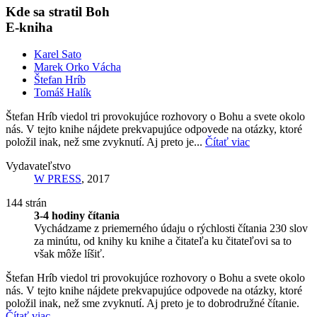
Kde sa stratil Boh
E-kniha
Karel Sato
Marek Orko Vácha
Štefan Hríb
Tomáš Halík
Štefan Hríb viedol tri provokujúce rozhovory o Bohu a svete okolo
nás. V tejto knihe nájdete prekvapujúce odpovede na otázky, ktoré
položil inak, než sme zvyknutí. Aj preto je...
Čítať viac
Vydavateľstvo
W PRESS
, 2017
144 strán
3-4 hodiny čítania
Vychádzame z priemerného údaju o rýchlosti čítania 230 slov
za minútu, od knihy ku knihe a čitateľa ku čitateľovi sa to
však môže líšiť.
Štefan Hríb viedol tri provokujúce rozhovory o Bohu a svete okolo
nás. V tejto knihe nájdete prekvapujúce odpovede na otázky, ktoré
položil inak, než sme zvyknutí. Aj preto je to dobrodružné čítanie.
Čítať viac