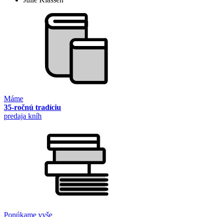
Máme
35-ročnú tradíciu
predaja kníh
Ponúkame vyše