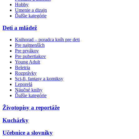
Hobby
Umenie a dizajn
Ďalšie kategórie
Deti a mládež
Knihorad – poradca kníh pre deti
Pre najmenších
Pre prvákov
Pre pubertiakov
Young Adult
Beletria
Rozprávky
Sci-fi, fantasy a komiksy
Leporelá
Náučné knihy
Ďalšie kategórie
Životopisy a reportáže
Kuchárky
Učebnice a slovníky