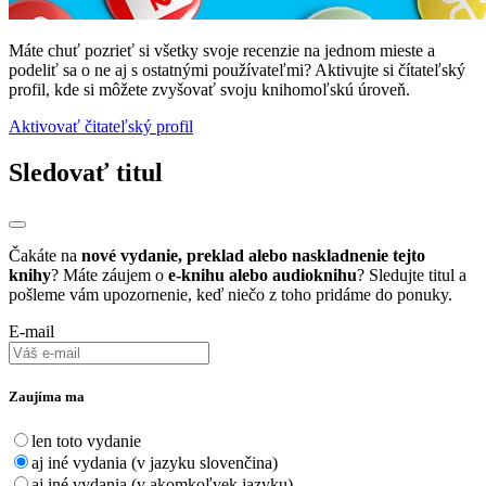
Máte chuť pozrieť si všetky svoje recenzie na jednom mieste a
podeliť sa o ne aj s ostatnými používateľmi? Aktivujte si čítateľský
profil, kde si môžete zvyšovať svoju knihomoľskú úroveň.
Aktivovať čitateľský profil
Sledovať titul
Čakáte na
nové vydanie, preklad alebo naskladnenie tejto
knihy
? Máte záujem o
e-knihu alebo audioknihu
? Sledujte titul a
pošleme vám upozornenie, keď niečo z toho pridáme do ponuky.
E-mail
Zaujíma ma
len toto vydanie
aj iné vydania (v jazyku slovenčina)
aj iné vydania (v akomkoľvek jazyku)