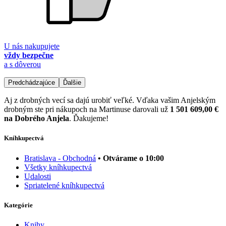
U nás nakupujete
vždy bezpečne
a s dôverou
Predchádzajúce
Ďalšie
Aj z drobných vecí sa dajú urobiť veľké. Vďaka vašim Anjelským
drobným ste pri nákupoch na Martinuse darovali už
1 501 609,00 €
na Dobrého Anjela
. Ďakujeme!
Kníhkupectvá
Bratislava - Obchodná
• Otvárame o 10:00
Všetky kníhkupectvá
Udalosti
Spriatelené kníhkupectvá
Kategórie
Knihy