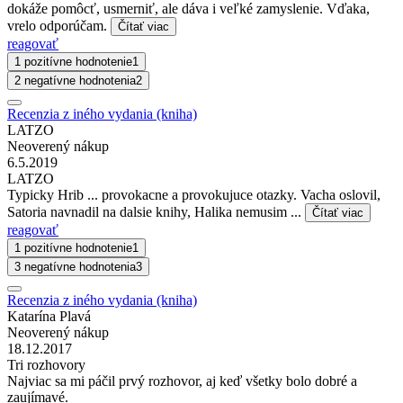
dokáže pomôcť, usmerniť, ale dáva i veľké zamyslenie. Vďaka,
vrelo odporúčam.
Čítať viac
reagovať
1 pozitívne hodnotenie
1
2 negatívne hodnotenia
2
Recenzia z iného vydania (kniha)
LATZO
Neoverený nákup
6.5.2019
LATZO
Typicky Hrib ... provokacne a provokujuce otazky. Vacha oslovil,
Satoria navnadil na dalsie knihy, Halika nemusim ...
Čítať viac
reagovať
1 pozitívne hodnotenie
1
3 negatívne hodnotenia
3
Recenzia z iného vydania (kniha)
Katarína Plavá
Neoverený nákup
18.12.2017
Tri rozhovory
Najviac sa mi páčil prvý rozhovor, aj keď všetky bolo dobré a
zaujímavé.