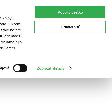
Povoliť všetko
a knihy,
ovala. Okrem
Odmietnuť
stále ho pre
u orientáciu.
dieľame aj s
Ďakujeme!
ngové
Zobraziť detaily