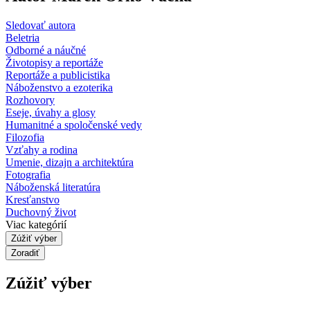
Sledovať autora
Beletria
Odborné a náučné
Životopisy a reportáže
Reportáže a publicistika
Náboženstvo a ezoterika
Rozhovory
Eseje, úvahy a glosy
Humanitné a spoločenské vedy
Filozofia
Vzťahy a rodina
Umenie, dizajn a architektúra
Fotografia
Náboženská literatúra
Kresťanstvo
Duchovný život
Viac kategórií
Zúžiť výber
Zoradiť
Zúžiť výber