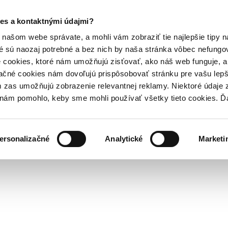
es a kontaktnými údajmi?
našom webe správate, a mohli vám zobraziť tie najlepšie tipy n
é sú naozaj potrebné a bez nich by naša stránka vôbec nefung
 cookies, ktoré nám umožňujú zisťovať, ako náš web funguje, a 
ačné cookies nám dovoľujú prispôsobovať stránku pre vašu lepši
zas umožňujú zobrazenie relevantnej reklamy. Niektoré údaje z
y nám pomohlo, keby sme mohli používať všetky tieto cookies. 
ersonalizačné
Analytické
Marketi