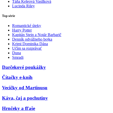
Táňa Keleová Vasilková
Lucinda Riley
Top série
Romantické úteky
Harry Potter
Kapitán Stein a Notár Barbarič
Denník odvážneho bojka
Krimi Dominika Dána
Učím sa rozprávať
Duna
Smradi
Darčekové poukážky
Čítačky e-kníh
Vecičky od Martinusu
Káva, čaj a pochutiny
Hrnčeky a fľaše