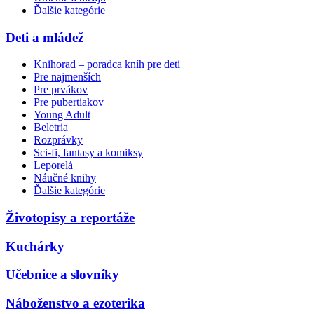
Ďalšie kategórie
Deti a mládež
Knihorad – poradca kníh pre deti
Pre najmenších
Pre prvákov
Pre pubertiakov
Young Adult
Beletria
Rozprávky
Sci-fi, fantasy a komiksy
Leporelá
Náučné knihy
Ďalšie kategórie
Životopisy a reportáže
Kuchárky
Učebnice a slovníky
Náboženstvo a ezoterika