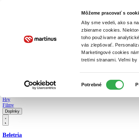
Doručenie
Kníhkupectvá
Knihovrátok
Poukážky
Knižný blog
Kontakt
Môžeme pracovať s cooki
Aby sme vedeli, ako sa na 
zbierame cookies. Niektor
E-knihy
Audioknihy
Hry
Filmy
Knihy
Doplnky
toho používame analytické
vás zlepšovať. Personaliz
Vyhľadávanie
Marketingové cookies nám 
tretími stranami. Veľmi b
Prihlásiť
Vyhľadávanie
Výber
Knihy
Potrebné
P
súhlasu
E-knihy
Audioknihy
Hry
Filmy
Doplnky
Beletria