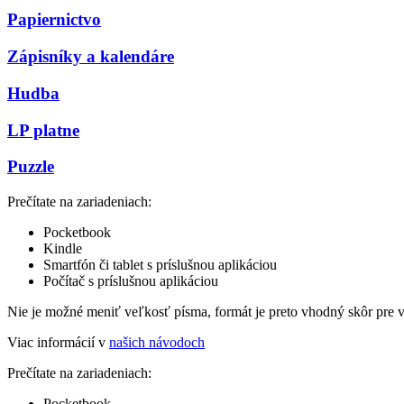
Papiernictvo
Zápisníky a kalendáre
Hudba
LP platne
Puzzle
Prečítate na zariadeniach:
Pocketbook
Kindle
Smartfón či tablet s príslušnou aplikáciou
Počítač s príslušnou aplikáciou
Nie je možné meniť veľkosť písma, formát je preto vhodný skôr pre 
Viac informácií v
našich návodoch
Prečítate na zariadeniach:
Pocketbook