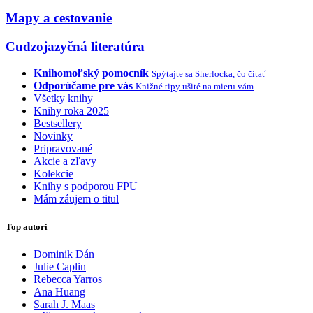
Mapy a cestovanie
Cudzojazyčná literatúra
Knihomoľský pomocník
Spýtajte sa Sherlocka, čo čítať
Odporúčame pre vás
Knižné tipy ušité na mieru vám
Všetky knihy
Knihy roka 2025
Bestsellery
Novinky
Pripravované
Akcie a zľavy
Kolekcie
Knihy s podporou FPU
Mám záujem o titul
Top autori
Dominik Dán
Julie Caplin
Rebecca Yarros
Ana Huang
Sarah J. Maas