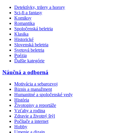
Detektívky, trilery a horory
Sci-fi a fantasy
Komiksy
Romantika
Spoločenská beletria
Klasika
Historické
Slovenská beletria
Svetová beletria
Poézia
Ďalšie kategórie
Náučná a odborná
Motivácia a sebarozvoj
Biznis a manažment
Humanitné a spoločenské vedy
História
Životopisy a reportáže
Vzťahy a rodina
Zdravie a životný štýl
Počítače a internet
Hobby
Umenie a dizajn