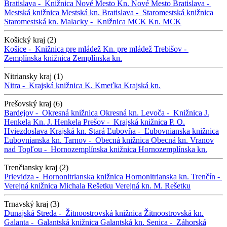
Bratislava -
Knižnica Nové Mesto
Kn. Nové Mesto
Bratislava -
Mestská knižnica
Mestská kn.
Bratislava -
Staromestská knižnica
Staromestská kn.
Malacky -
Knižnica MCK
Kn. MCK
Košický kraj (2)
Košice -
Knižnica pre mládež
Kn. pre mládež
Trebišov -
Zemplínska knižnica
Zemplínska kn.
Nitriansky kraj (1)
Nitra -
Krajská knižnica K. Kmeťka
Krajská kn.
Prešovský kraj (6)
Bardejov -
Okresná knižnica
Okresná kn.
Levoča -
Knižnica J.
Henkela
Kn. J. Henkela
Prešov -
Krajská knižnica P. O.
Hviezdoslava
Krajská kn.
Stará Ľubovňa -
Ľubovnianska knižnica
Ľubovnianska kn.
Tarnov -
Obecná knižnica
Obecná kn.
Vranov
nad Topľou -
Hornozemplínska knižnica
Hornozemplínska kn.
Trenčiansky kraj (2)
Prievidza -
Hornonitrianska knižnica
Hornonitrianska kn.
Trenčín -
Verejná knižnica Michala Rešetku
Verejná kn. M. Rešetku
Trnavský kraj (3)
Dunajská Streda -
Žitnoostrovská knižnica
Žitnoostrovská kn.
Galanta -
Galantská knižnica
Galantská kn.
Senica -
Záhorská