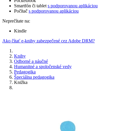
Pocketbook
Smartfón či tablet
s podporovanou aplikáciou
Počítač
s podporovanou aplikáciou
Neprečítate na:
Kindle
Ako čítať e-knihy zabezpečené cez Adobe DRM?
Knihy
Odborné a náučné
Humanitné a spoločenské vedy
Pedagogika
Špeciálna pedagogika
Knižka