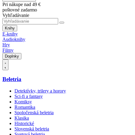
Pri nákupe nad 49 €
poštovné zadarmo
Vyhľadávanie
Knihy
E-knihy
Audioknihy
Hry
Filmy
Doplnky
Beletria
Detektívky, trilery a horory
Sci-fi a fantasy
Komiksy
Romantika
Spoločenská beletria
Klasika
Historické
Slovenská beletria
Svetová beletria