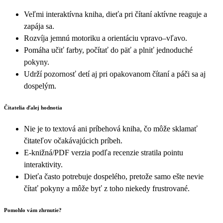
Veľmi interaktívna kniha, dieťa pri čítaní aktívne reaguje a
zapája sa.
Rozvíja jemnú motoriku a orientáciu vpravo–vľavo.
Pomáha učiť farby, počítať do päť a plniť jednoduché
pokyny.
Udrží pozornosť detí aj pri opakovanom čítaní a páči sa aj
dospelým.
Čitatelia ďalej hodnotia
Nie je to textová ani príbehová kniha, čo môže sklamať
čitateľov očakávajúcich príbeh.
E-knižná/PDF verzia podľa recenzie stratila pointu
interaktivity.
Dieťa často potrebuje dospelého, pretože samo ešte nevie
čítať pokyny a môže byť z toho niekedy frustrované.
Pomohlo vám zhrnutie?