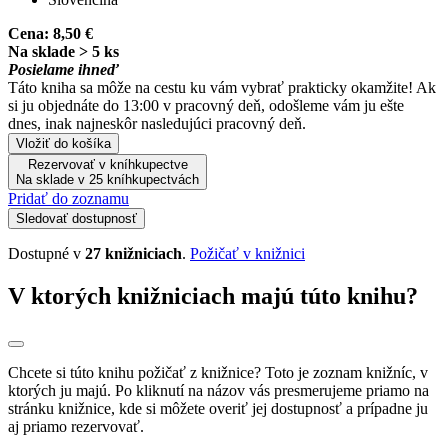
Cena:
8,50 €
Na sklade > 5 ks
Posielame ihneď
Táto kniha sa môže na cestu ku vám vybrať prakticky okamžite! Ak
si ju objednáte do 13:00 v pracovný deň, odošleme vám ju ešte
dnes, inak najneskôr nasledujúci pracovný deň.
Vložiť do košíka
Rezervovať v kníhkupectve
Na sklade v 25 kníhkupectvách
Pridať do zoznamu
Sledovať dostupnosť
Dostupné v
27 knižniciach
.
Požičať v knižnici
V ktorých knižniciach majú túto knihu?
Chcete si túto knihu požičať z knižnice? Toto je zoznam knižníc, v
ktorých ju majú. Po kliknutí na názov vás presmerujeme priamo na
stránku knižnice, kde si môžete overiť jej dostupnosť a prípadne ju
aj priamo rezervovať.