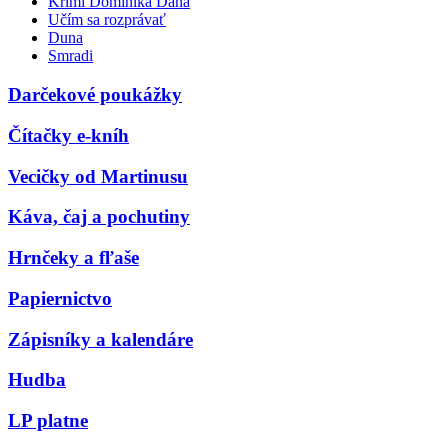
Krimi Dominika Dána
Učím sa rozprávať
Duna
Smradi
Darčekové poukážky
Čítačky e-kníh
Vecičky od Martinusu
Káva, čaj a pochutiny
Hrnčeky a fľaše
Papiernictvo
Zápisníky a kalendáre
Hudba
LP platne