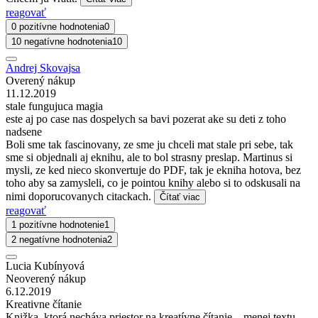
reagovať
0 pozitívne hodnotenia
0
10 negatívne hodnotenia
10
Andrej Skovajsa
Overený nákup
11.12.2019
stale fungujuca magia
este aj po case nas dospelych sa bavi pozerat ake su deti z toho
nadsene
Boli sme tak fascinovany, ze sme ju chceli mat stale pri sebe, tak
sme si objednali aj eknihu, ale to bol strasny preslap. Martinus si
mysli, ze ked nieco skonvertuje do PDF, tak je ekniha hotova, bez
toho aby sa zamysleli, co je pointou knihy alebo si to odskusali na
nimi doporucovanych citackach.
Čítať viac
reagovať
1 pozitívne hodnotenie
1
2 negatívne hodnotenia
2
Lucia Kubínyová
Neoverený nákup
6.12.2019
Kreativne čítanie
Knižka, ktorá necháva priestor na kreatívne čítanie... menej textu,