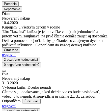
Pomohlo
Nepomohlo
Diana
Neoverený nákup
10.4.2020
Kupujem ju všetkým deťom v rodine
Táto "kuzelná" knižka je jedno veľké vau :) tak jednoduchá a
pritom veľmi zaujímavá, na prvé čítanie dokáže zaujať aj dospeláka.
Deti sa pomocou nej učia farby, počítanie, so zatajeným dychom
počúvajú inštrukcie...Odporúčam do každej detskej knižnice.
Čítať viac
reagovať
2 pozitívne hodnotenia
2
0 negatívne hodnotenia
0
Eva
Neoverený nákup
31.3.2020
Výborná kniha. Dcérku nenudí
Čítame si ju opakovane, ja ked dcérka vie co bude nasledovať,
vôbec ju to nenudí. A spravidla si ju čítame 2x, 3x za sebou.
Odporúčam.
Čítať viac
reagovať
1 pozitívne hodnotenie
1