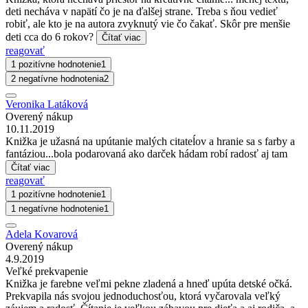
deti necháva v napätí čo je na ďalšej strane. Treba s ňou vedieť
robiť, ale kto je na autora zvyknutý vie čo čakať. Skôr pre menšie
deti cca do 6 rokov?
Čítať viac
reagovať
1 pozitívne hodnotenie
1
2 negatívne hodnotenia
2
Veronika Latáková
Overený nákup
10.11.2019
Knižka je užasná na upútanie malých citateĺov a hranie sa s farby a
fantáziou...bola podarovaná ako darček hádam robí radosť aj tam
Čítať viac
reagovať
1 pozitívne hodnotenie
1
1 negatívne hodnotenie
1
Adela Kovarová
Overený nákup
4.9.2019
Veľké prekvapenie
Knižka je farebne veľmi pekne zladená a hneď upúta detské očká.
Prekvapila nás svojou jednoduchosťou, ktorá vyčarovala veľký