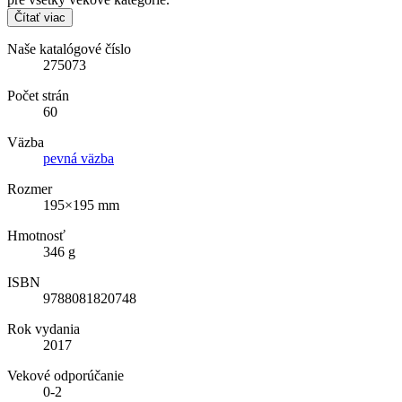
Čítať viac
Naše katalógové číslo
275073
Počet strán
60
Väzba
pevná väzba
Rozmer
195×195 mm
Hmotnosť
346 g
ISBN
9788081820748
Rok vydania
2017
Vekové odporúčanie
0-2