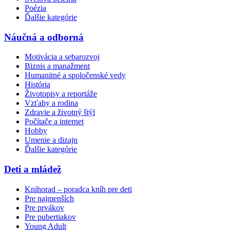
Poézia
Ďalšie kategórie
Náučná a odborná
Motivácia a sebarozvoj
Biznis a manažment
Humanitné a spoločenské vedy
História
Životopisy a reportáže
Vzťahy a rodina
Zdravie a životný štýl
Počítače a internet
Hobby
Umenie a dizajn
Ďalšie kategórie
Deti a mládež
Knihorad – poradca kníh pre deti
Pre najmenších
Pre prvákov
Pre pubertiakov
Young Adult