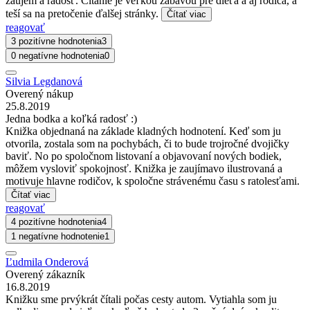
záujem a radosť. Čítanie je veľkou zábavou pre dieťa a aj rodiča, a
teší sa na pretočenie ďalšej stránky.
Čítať viac
reagovať
3 pozitívne hodnotenia
3
0 negatívne hodnotenia
0
Silvia Legdanová
Overený nákup
25.8.2019
Jedna bodka a koľká radosť :)
Knižka objednaná na základe kladných hodnotení. Keď som ju
otvorila, zostala som na pochybách, či to bude trojročné dvojičky
baviť. No po spoločnom listovaní a objavovaní nových bodiek,
môžem vysloviť spokojnosť. Knižka je zaujímavo ilustrovaná a
motivuje hlavne rodičov, k spoločne strávenému času s ratolesťami.
Čítať viac
reagovať
4 pozitívne hodnotenia
4
1 negatívne hodnotenie
1
Ľudmila Onderová
Overený zákazník
16.8.2019
Knižku sme prvýkrát čítali počas cesty autom. Vytiahla som ju