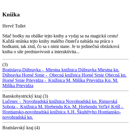
Knižka
Hervé Tullet
Stlač bodky na obálke tejto knihy a vydaj sa na magickú cestu!
Každá stránka tejto knihy malého čitateľa nabáda na prácu s
bodkami, tak zistí, čo sa s nimi stane. Je to jedinečná obrázková
kniha o sile predstavivosti a interaktivita...
(3)
Bratislava-Dúbravka -
Miestna knižnica Dúbravka
Miestna kn.
Dúbravka
Horné Srnie -
Obecná knižnica Horné Srnie
Obecná kn.
Horné Srnie
Prievidza -
Knižnica M. Mišíka Prievidza
Kn. M.
Mišíka Prievidza
Banskobystrický kraj (3)
Lučenec -
Novohradská knižnica
Novohradská kn.
Rimavská
Sobota -
Knižnica M. Hrebendu
Kn. M. Hrebendu
Veľký Krtíš -
Hontiansko-novohradská knižnica A.H. Škultétyho
Hontiansko-
novohradská kn.
Bratislavský kraj (4)