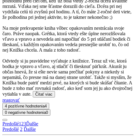
polhodinu pred cieľom, keď už bola vtedy 2-ročná dcéra kvalitne
mrzutá. Vďaka nej sme šťastne dorazili do cieľa. Dcéra pri nej
vydržala celú tú zvyšnú pol hodinu. A tí, čo máte 2-ročné deti viete,
že polhodina pri jednej aktivite, to je takmer nekonečno ;)
Na moje prekvapenie kniha vôbec opakovaním nestrácala svoje
čaro. Práve naopak. Grétka, ktorá vtedy ešte úplne nerozlišovala
vľavo a vpravo a nevedela ani napočítať do 5 pri stláčaní bodiek či
tlieskaní, s každým opakovaním vedela presnejšie urobiť to, čo od
nej Knižka chcela. A mala z toho radosť.
Odvtedy si ju pravidelne vyťahuje z knižnice. Teraz už vie, ktorá
bodka je vpravo a vľavo, aj stlačiť či tliesknuť päťkrát. Akurát ju
občas hnevá, že si ešte nevie sama prečítať pokyny a niekedy si
nepamätá, čo presne má na danej strane urobiť. Takže si myslím, že
Knižka bude patriť medzi prvé, na ktorých si bude skúšať čítanie. A
bude z toho mať rovnakú radosť, ako keď som jej ju ako dvojročnej
vytiahla v aute.
Čítať viac
reagovať
4 pozitívne hodnotenia
4
0 negatívne hodnotenia
0
Predošlé
1
2
3
Ďalšie
Predošlé
2
Ďalšie