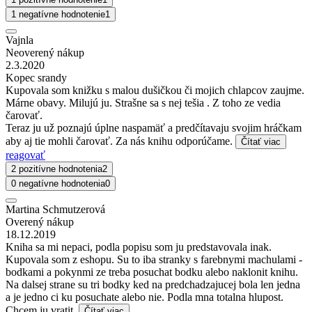
1 negatívne hodnotenie
1
Vajnla
Neoverený nákup
2.3.2020
Kopec srandy
Kupovala som knižku s malou dušičkou či mojich chlapcov zaujme.
Márne obavy. Milujú ju. Strašne sa s nej tešia . Z toho ze vedia
čarovať.
Teraz ju už poznajú úplne naspamäť a predčítavaju svojim hráčkam
aby aj tie mohli čarovať. Za nás knihu odporúčame.
Čítať viac
reagovať
2 pozitívne hodnotenia
2
0 negatívne hodnotenia
0
Martina Schmutzerová
Overený nákup
18.12.2019
Kniha sa mi nepaci, podla popisu som ju predstavovala inak.
Kupovala som z eshopu. Su to iba stranky s farebnymi machulami -
bodkami a pokynmi ze treba posuchat bodku alebo naklonit knihu.
Na dalsej strane su tri bodky ked na predchadzajucej bola len jedna
a je jedno ci ku posuchate alebo nie. Podla mna totalna hlupost.
Chcem ju vratit.
Čítať viac