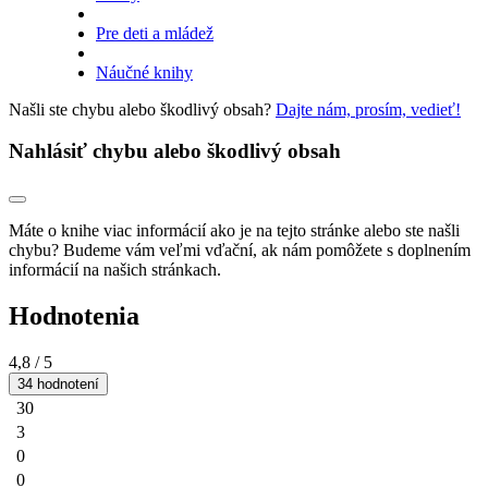
Pre deti a mládež
Náučné knihy
Našli ste chybu alebo škodlivý obsah?
Dajte nám, prosím, vedieť!
Nahlásiť chybu alebo škodlivý obsah
Máte o knihe viac informácií ako je na tejto stránke alebo ste našli
chybu? Budeme vám veľmi vďační, ak nám pomôžete s doplnením
informácií na našich stránkach.
Hodnotenia
4,8
/ 5
34 hodnotení
30
3
0
0