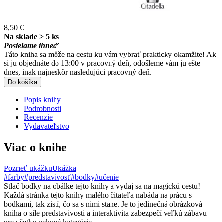
8,50 €
Na sklade > 5 ks
Posielame ihneď
Táto kniha sa môže na cestu ku vám vybrať prakticky okamžite! Ak
si ju objednáte do 13:00 v pracovný deň, odošleme vám ju ešte
dnes, inak najneskôr nasledujúci pracovný deň.
Do košíka
Popis knihy
Podrobnosti
Recenzie
Vydavateľstvo
Viac o knihe
Pozrieť ukážku
Ukážka
#farby
#predstavivosť
#bodky
#učenie
Stlač bodky na obálke tejto knihy a vydaj sa na magickú cestu!
Každá stránka tejto knihy malého čitateľa nabáda na prácu s
bodkami, tak zistí, čo sa s nimi stane. Je to jedinečná obrázková
kniha o sile predstavivosti a interaktivita zabezpečí veľkú zábavu
pre všetky vekové kategórie.