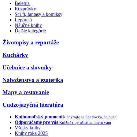
Beletria
Rozprávky
Sci-fi, fantasy a komiksy
Leporelá
Náučné knihy
Ďalšie kategórie
Životopisy a reportáže
Kuchárky
Učebnice a slovníky
Náboženstvo a ezoterika
Mapy a cestovanie
Cudzojazyčná literatúra
Knihomoľský pomocník
Spýtajte sa Sherlocka, čo čítať
Odporúčame pre vás
Knižné tipy ušité na mieru vám
Všetky knihy
Knihy roka 2025