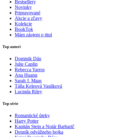
Bestsellery
Novinky
Pripravované
Akcie a zľavy
Kolekcie
BookTok
Mám záujem o titul
Top autori
Dominik Dán
Julie Caplin
Rebecca Yarros
Ana Huang
Sarah J. Maas
Táňa Keleová Vasilková
Lucinda Riley
Top série
Romantické úteky
Harry Potter
Kapitán Stein a Notár Barbarič
Denník odvážneho bojka