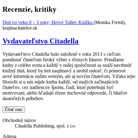
Recenzie, kritiky
Deti vo veku 0 – 3 roky; Hervé Tullet: Knižka
(Monika Freml),
krajinacitatelov.sk
Vydavateľstvo Citadella
Vydavateľstvo Citadella bolo založené v roku 2013 s cieľom
ponúknuť čitateľom široký výber z rôznych žánrov. Prinášame
knihy z celého sveta a každý v našej spoločnosti sa snaží navrhnúť
knižný titul, ktorý by bol zaujímavý a urobil radosť, či priniesol
nové informácie našim verným, ale aj novým čitateľom. Vďaka tejto
filozofii si u nás nájde knihu každý, od malých začínajúcich
čitateľov, cez nadšencov športu, ľudí, ktorí potrebujú byť
motivovaní, alebo hľadajú rôzne duchovné odpovede, či hltačov
skutočných príbehov.
Čítať viac
Obchodný názov
Citadella Publishing, spol. s r.o.
Adresa