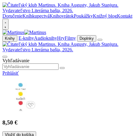
Doručenie
Kníhkupectvá
Knihovrátok
Poukážky
Knižný blog
Kontakt
E-knihy
Audioknihy
Hry
Filmy
Knihy
Doplnky
Vyhľadávanie
Prihlásiť
8,50 €
Vložiť do košíka