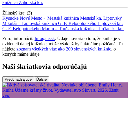
knižnica
Záhorská kn.
Žilinský kraj (3)
Kysucké Nové Mesto -
Mestská knižnica
Mestská kn.
Liptovský
Mikuláš -
Liptovská knižnica G. F. Belopotockého
Liptovská kn.
G. F. Belopotockého
Martin -
Turčianska knižnica
Turčianska kn.
Zdroj informácií:
Infogate.sk
. Údaje hovoria o tom, že kniha je v
evidencii danej knižnice, môže však už byť aktuálne požičaná. Tu
nájdete
zoznam všetkých viac ako 200 slovenských knižníc
, o
ktorých máme údaje.
Naši škriatkovia odporúčajú
Predchádzajúce
Ďalšie