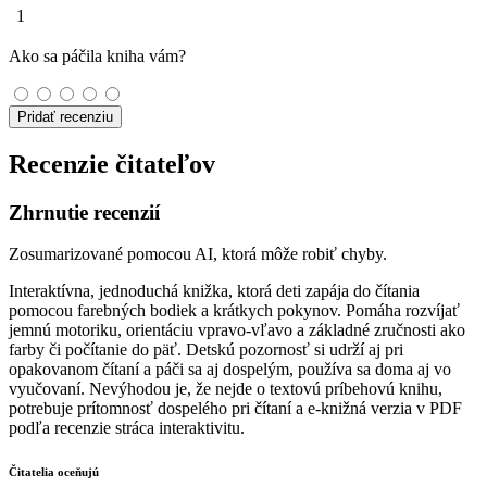
1
Ako sa páčila kniha vám?
Pridať recenziu
Recenzie čitateľov
Zhrnutie recenzií
Zosumarizované pomocou AI, ktorá môže robiť chyby.
Interaktívna, jednoduchá knižka, ktorá deti zapája do čítania
pomocou farebných bodiek a krátkych pokynov. Pomáha rozvíjať
jemnú motoriku, orientáciu vpravo-vľavo a základné zručnosti ako
farby či počítanie do päť. Detskú pozornosť si udrží aj pri
opakovanom čítaní a páči sa aj dospelým, používa sa doma aj vo
vyučovaní. Nevýhodou je, že nejde o textovú príbehovú knihu,
potrebuje prítomnosť dospelého pri čítaní a e-knižná verzia v PDF
podľa recenzie stráca interaktivitu.
Čitatelia oceňujú