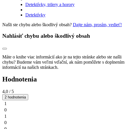
Detektívky, trilery a horory
Detektívky
Našli ste chybu alebo škodlivý obsah?
Dajte nám, prosím, vedieť!
Nahlásiť chybu alebo škodlivý obsah
Máte o knihe viac informácií ako je na tejto stránke alebo ste našli
chybu? Budeme vám veľmi vďační, ak nám pomôžete s doplnením
informácií na našich stránkach.
Hodnotenia
4,0
/ 5
2 hodnotenia
1
0
1
0
0