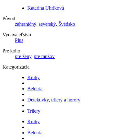
Katarína Uhríková
Pôvod
zahraničný
,
severský
,
Švédsko
Vydavateľstvo
Plus
Pre koho
pre ženy
,
pre mužov
Kategorizácia
Knihy
Beletria
Detektívky, trilery a horory
Trilery
Knihy
Beletria