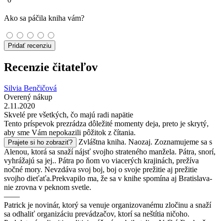
Ako sa páčila kniha vám?
Pridať recenziu
Recenzie čitateľov
Silvia Benčičová
Overený nákup
2.11.2020
Skvelé pre všetkých, čo majú radi napätie
Tento príspevok prezrádza dôležité momenty deja, preto je skrytý,
aby sme Vám nepokazili pôžitok z čítania.
Zvláštna kniha. Naozaj. Zoznamujeme sa s
Prajete si ho zobraziť?
Alenou, ktorá sa snaží nájsť svojho strateného manžela. Pátra, snorí,
vyhrážajú sa jej.. Pátra po ňom vo viacerých krajinách, prežíva
nočné mory. Nevzdáva svoj boj, boj o svoje prežitie aj prežitie
svojho dieťaťa.Prekvapilo ma, že sa v knihe spomína aj Bratislava-
nie zrovna v peknom svetle.
——
Patrick je novinár, ktorý sa venuje organizovanému zločinu a snaží
sa odhaliť organizáciu prevádzačov, ktorí sa neštítia ničoho.