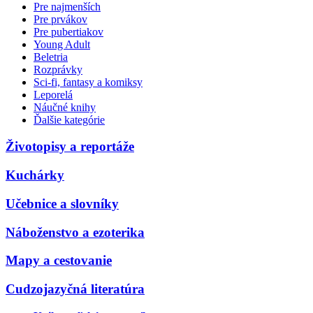
Pre najmenších
Pre prvákov
Pre pubertiakov
Young Adult
Beletria
Rozprávky
Sci-fi, fantasy a komiksy
Leporelá
Náučné knihy
Ďalšie kategórie
Životopisy a reportáže
Kuchárky
Učebnice a slovníky
Náboženstvo a ezoterika
Mapy a cestovanie
Cudzojazyčná literatúra