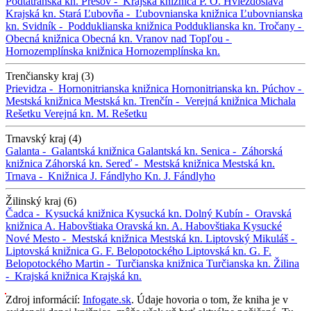
Podtatranská kn.
Prešov -
Krajská knižnica P. O. Hviezdoslava
Krajská kn.
Stará Ľubovňa -
Ľubovnianska knižnica
Ľubovnianska
kn.
Svidník -
Podduklianska knižnica
Podduklianska kn.
Tročany -
Obecná knižnica
Obecná kn.
Vranov nad Topľou -
Hornozemplínska knižnica
Hornozemplínska kn.
Trenčiansky kraj (3)
Prievidza -
Hornonitrianska knižnica
Hornonitrianska kn.
Púchov -
Mestská knižnica
Mestská kn.
Trenčín -
Verejná knižnica Michala
Rešetku
Verejná kn. M. Rešetku
Trnavský kraj (4)
Galanta -
Galantská knižnica
Galantská kn.
Senica -
Záhorská
knižnica
Záhorská kn.
Sereď -
Mestská knižnica
Mestská kn.
Trnava -
Knižnica J. Fándlyho
Kn. J. Fándlyho
Žilinský kraj (6)
Čadca -
Kysucká knižnica
Kysucká kn.
Dolný Kubín -
Oravská
knižnica A. Habovštiaka
Oravská kn. A. Habovštiaka
Kysucké
Nové Mesto -
Mestská knižnica
Mestská kn.
Liptovský Mikuláš -
Liptovská knižnica G. F. Belopotockého
Liptovská kn. G. F.
Belopotockého
Martin -
Turčianska knižnica
Turčianska kn.
Žilina
-
Krajská knižnica
Krajská kn.
Zdroj informácií:
Infogate.sk
. Údaje hovoria o tom, že kniha je v