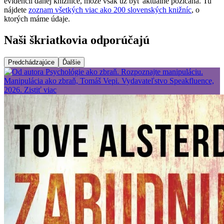
evidencii danej knižnice, môže však už byť aktuálne požičaná. Tu
nájdete
zoznam všetkých viac ako 200 slovenských knižníc
, o
ktorých máme údaje.
Naši škriatkovia odporúčajú
Predchádzajúce
Ďalšie