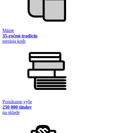
Máme
35-ročnú tradíciu
predaja kníh
Ponúkame vyše
250 000 titulov
na sklade