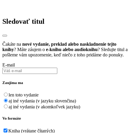
Sledovať titul
Čakáte na
nové vydanie, preklad alebo naskladnenie tejto
knihy
? Máte záujem o
e-knihu alebo audioknihu
? Sledujte titul a
pošleme vám upozornenie, keď niečo z toho pridáme do ponuky.
E-mail
Zaujíma ma
len toto vydanie
aj iné vydania (v jazyku slovenčina)
aj iné vydania (v akomkoľvek jazyku)
Vo formáte
Kniha (vrátane čítaných)