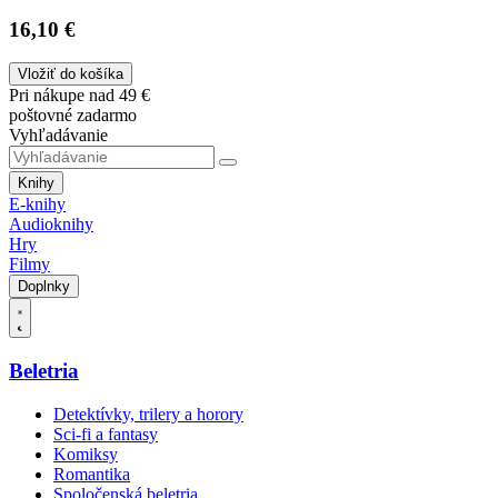
16,10 €
Vložiť do košíka
Pri nákupe nad 49 €
poštovné zadarmo
Vyhľadávanie
Knihy
E-knihy
Audioknihy
Hry
Filmy
Doplnky
Beletria
Detektívky, trilery a horory
Sci-fi a fantasy
Komiksy
Romantika
Spoločenská beletria