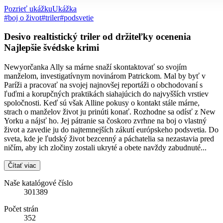
Pozrieť ukážku
Ukážka
#boj o život
#triler
#podsvetie
Desivo realtistický triler od držiteľky ocenenia
Najlepšie švédske krimi
Newyorčanka Ally sa márne snaží skontaktovať so svojím
manželom, investigatívnym novinárom Patrickom. Mal by byť v
Paríži a pracovať na svojej najnovšej reportáži o obchodovaní s
ľuďmi a korupčných praktikách siahajúcich do najvyšších vrstiev
spoločnosti. Keď sú však Alline pokusy o kontakt stále márne,
strach o manželov život ju prinúti konať. Rozhodne sa odísť z New
Yorku a nájsť ho. Jej pátranie sa čoskoro zvrhne na boj o vlastný
život a zavedie ju do najtemnejších zákutí európskeho podsvetia. Do
sveta, kde je ľudský život bezcenný a páchatelia sa nezastavia pred
ničím, aby ich zločiny zostali ukryté a obete navždy zabudnuté...
Čítať viac
Naše katalógové číslo
301389
Počet strán
352