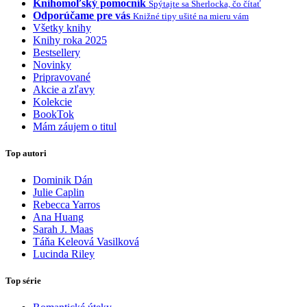
Knihomoľský pomocník
Spýtajte sa Sherlocka, čo čítať
Odporúčame pre vás
Knižné tipy ušité na mieru vám
Všetky knihy
Knihy roka 2025
Bestsellery
Novinky
Pripravované
Akcie a zľavy
Kolekcie
BookTok
Mám záujem o titul
Top autori
Dominik Dán
Julie Caplin
Rebecca Yarros
Ana Huang
Sarah J. Maas
Táňa Keleová Vasilková
Lucinda Riley
Top série