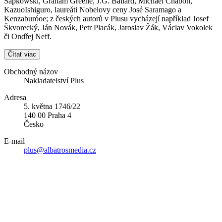
Sapkowski, Graham Greene, J.G. Ballard, Michael Chabon,
KazuoIshiguro, laureáti Nobelovy ceny José Saramago a
Kenzaburóoe; z českých autorů v Plusu vycházejí například Josef
Škvorecký, Ján Novák, Petr Placák, Jaroslav Žák, Václav Vokolek
či Ondřej Neff.
Čítať viac
Obchodný názov
Nakladatelství Plus
Adresa
5. května 1746/22
140 00 Praha 4
Česko
E-mail
plus@albatrosmedia.cz