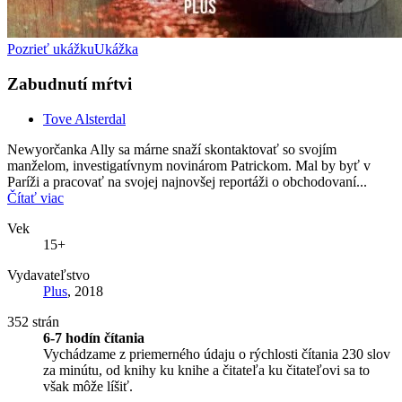
Pozrieť ukážku
Ukážka
Zabudnutí mŕtvi
Tove Alsterdal
Newyorčanka Ally sa márne snaží skontaktovať so svojím
manželom, investigatívnym novinárom Patrickom. Mal by byť v
Paríži a pracovať na svojej najnovšej reportáži o obchodovaní...
Čítať viac
Vek
15+
Vydavateľstvo
Plus
, 2018
352 strán
6-7 hodín čítania
Vychádzame z priemerného údaju o rýchlosti čítania 230 slov
za minútu, od knihy ku knihe a čitateľa ku čitateľovi sa to
však môže líšiť.