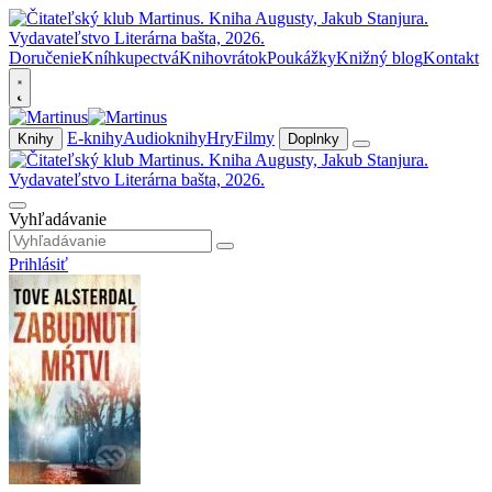
Doručenie
Kníhkupectvá
Knihovrátok
Poukážky
Knižný blog
Kontakt
E-knihy
Audioknihy
Hry
Filmy
Knihy
Doplnky
Vyhľadávanie
Prihlásiť