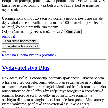
Podplatení policajti, politici, vážení podnikatelia.. Veľká škoda, že v
knihe nie je viac rozvinutý príbeh týchto ľudí aj keď je jasné, že
nejde o nich.
——-
Úprimne som knihou zo začiatku očarená nebola, postupne ma ale
dej vtiahol do seba. Kniha mohla mať o 100 strán viac :) koniec bol
neurčitý, čo bolo pre mňa sklamaním.
Odporúčam na dlhý večer, možno dva :)
Čítať viac
reagovať
0 pozitívne hodnotenia
0
1 negatívne hodnotenie
1
Recenzia z iného vydania (e-kniha)
Vydavateľstvo Plus
Nakladatelství Plus obohacuje portfolio společnosti Albatros Media
o literaturu pro dospělé. Jejich ediční plán se zaměřuje na kvalitní
mainstreamovou literaturu různých žánrů - od lehčích románků nebo
humoristického čtení, přes závažnější psychologické a společenské
romány, hororové sci-fi povídky nebo historické romány - s
osobitým důrazem na angloamerickou a českou prózu. Mezi autory,
které vydáváme, patří také spisovatelská esa jako Andrzej