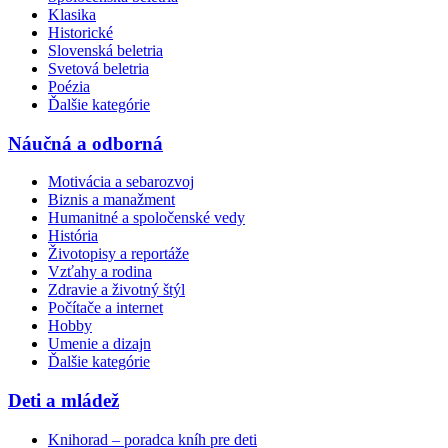
Klasika
Historické
Slovenská beletria
Svetová beletria
Poézia
Ďalšie kategórie
Náučná a odborná
Motivácia a sebarozvoj
Biznis a manažment
Humanitné a spoločenské vedy
História
Životopisy a reportáže
Vzťahy a rodina
Zdravie a životný štýl
Počítače a internet
Hobby
Umenie a dizajn
Ďalšie kategórie
Deti a mládež
Knihorad – poradca kníh pre deti