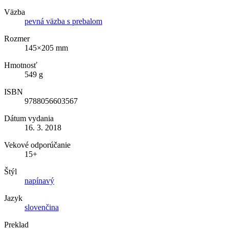
Väzba
pevná väzba s prebalom
Rozmer
145×205 mm
Hmotnosť
549 g
ISBN
9788056603567
Dátum vydania
16. 3. 2018
Vekové odporúčanie
15+
Štýl
napínavý
Jazyk
slovenčina
Preklad