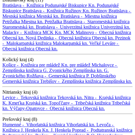
Bratislava -
Knižnica Podunajské Biskupice
Kn. Podunajské
Biskupice
Bratislava -
Knižnica Ružinov
Kn. Ružinov
Bratislava -
Mestská knižnica
Mestská kn.
Bratislava -
Miestna knižnica
Petržalka
Miestna kn. Petržalka
Bratislava -
Staromestská knižnica
Staromestská kn.
Bratislava -
Univerzitná knižnica
Univerzitná kn.
Malacky -
Knižnica MCK
Kn. MCK
Malinovo -
Obecná knižnica
Obecná kn.
Nová Dedinka -
Obecná knižnica
Obecná kn.
Pezinok
-
Malokarpatská knižnica
Malokarpatská kn.
Veľké Leváre -
Obecná knižnica
Obecná kn.
Košický kraj (4)
Košice -
Knižnica pre mládež
Kn. pre mládež
Michalovce -
Zemplínska knižnica G. Zvonického
Zemplínska kn. G.
Zvonického
Rožňava -
Gemerská knižnica P. Dobšinského
Gemerská knižnica
Trebišov -
Zemplínska knižnica
Zemplínska kn.
Nitriansky kraj (4)
Levice -
Tekovská knižnica
Tekovská kn.
Nitra -
Krajská knižnica
K. Kmeťka
Krajská kn.
Topoľčany -
Tribečská knižnica
Tribečská
kn.
Výčapy-Opatovce -
Obecná knižnica
Obecná kn.
Prešovský kraj (8)
Humenné -
Vihorlatská knižnica
Vihorlatská kn.
Levoča -
Knižnica J. Henkela
Kn. J. Henkela
Poprad -
Podtatranská knižnica