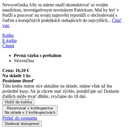
Newyorčanka Ally sa márne snaží skontaktovať so svojím
manželom, investigatívnym novinárom Patrickom. Mal by byť v
Paríži a pracovať na svojej najnovšej reportáži o obchodovaní s
ľuďmi a korupčných praktikách siahajúcich do najvyšších...
Čítať
viac
Kniha
E-kniha
Čítaná
Pevná väzba s prebalom
Slovenčina
Cena:
16,10 €
Na sklade 1 ks
Posielame ihneď
Túto knihu máme síce aktuálne na sklade, máme však už iba
posledné kusy. Ak ju chcete mať rýchlo, ponáhľajte sa! Dodanie
ďalších môže trvať dlhšie, zvyčajne do 18 dní.
Vložiť do košíka
Rezervovať v kníhkupectve
Na sklade v 2 kníhkupectvách
Pridať do zoznamu
Sledovať dostupnosť