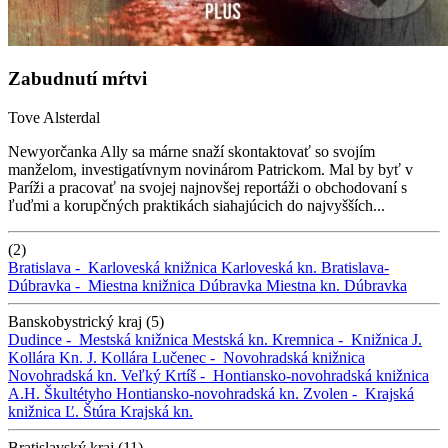
Zabudnutí mŕtvi
Tove Alsterdal
Newyorčanka Ally sa márne snaží skontaktovať so svojím
manželom, investigatívnym novinárom Patrickom. Mal by byť v
Paríži a pracovať na svojej najnovšej reportáži o obchodovaní s
ľuďmi a korupčných praktikách siahajúcich do najvyšších...
(2)
Bratislava -
Karloveská knižnica
Karloveská kn.
Bratislava-
Dúbravka -
Miestna knižnica Dúbravka
Miestna kn. Dúbravka
Banskobystrický kraj (5)
Dudince -
Mestská knižnica
Mestská kn.
Kremnica -
Knižnica J.
Kollára
Kn. J. Kollára
Lučenec -
Novohradská knižnica
Novohradská kn.
Veľký Krtíš -
Hontiansko-novohradská knižnica
A.H. Škultétyho
Hontiansko-novohradská kn.
Zvolen -
Krajská
knižnica Ľ. Štúra
Krajská kn.
Bratislavský kraj (11)