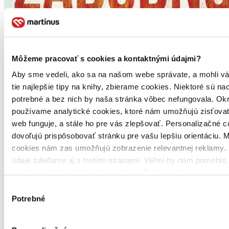
Môžeme pracovať s cookies a kontaktnými údajmi?
Aby sme vedeli, ako sa na našom webe správate, a mohli v
tie najlepšie tipy na knihy, zbierame cookies. Niektoré sú na
potrebné a bez nich by naša stránka vôbec nefungovala. Ok
používame analytické cookies, ktoré nám umožňujú zisťovať
web funguje, a stále ho pre vás zlepšovať. Personalizačné 
dovoľujú prispôsobovať stránku pre vašu lepšiu orientáciu. 
cookies nám zas umožňujú zobrazenie relevantnej reklamy. 
údaje zdieľame aj s tretími stranami. Veľmi by nám pomohlo
mohli používať všetky tieto cookies. Ďakujeme!
Výber
Potrebné
súhlasu