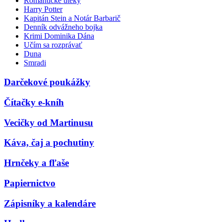
Romantické úteky
Harry Potter
Kapitán Stein a Notár Barbarič
Denník odvážneho bojka
Krimi Dominika Dána
Učím sa rozprávať
Duna
Smradi
Darčekové poukážky
Čítačky e-kníh
Vecičky od Martinusu
Káva, čaj a pochutiny
Hrnčeky a fľaše
Papiernictvo
Zápisníky a kalendáre