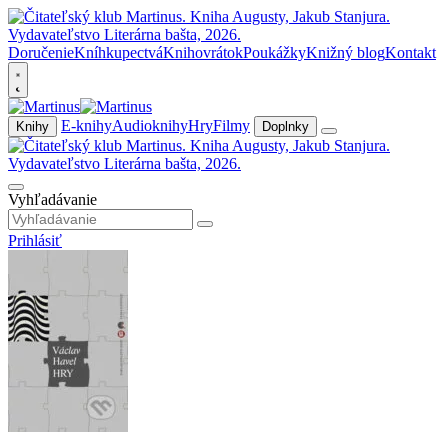
Doručenie
Kníhkupectvá
Knihovrátok
Poukážky
Knižný blog
Kontakt
E-knihy
Audioknihy
Hry
Filmy
Knihy
Doplnky
Vyhľadávanie
Prihlásiť