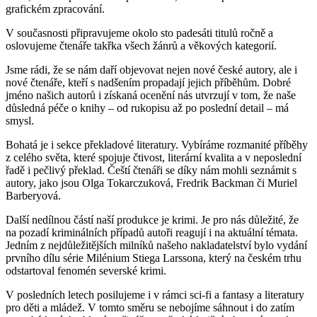
grafickém zpracování.
V současnosti připravujeme okolo sto padesáti titulů ročně a
oslovujeme čtenáře takřka všech žánrů a věkových kategorií.
Jsme rádi, že se nám daří objevovat nejen nové české autory, ale i
nové čtenáře, kteří s nadšením propadají jejich příběhům. Dobré
jméno našich autorů i získaná ocenění nás utvrzují v tom, že naše
důsledná péče o knihy – od rukopisu až po poslední detail – má
smysl.
Bohatá je i sekce překladové literatury. Vybíráme rozmanité příběhy
z celého světa, které spojuje čtivost, literární kvalita a v neposlední
řadě i pečlivý překlad. Čeští čtenáři se díky nám mohli seznámit s
autory, jako jsou Olga Tokarczuková, Fredrik Backman či Muriel
Barberyová.
Další nedílnou částí naší produkce je krimi. Je pro nás důležité, že
na pozadí kriminálních případů autoři reagují i na aktuální témata.
Jedním z nejdůležitějších milníků našeho nakladatelství bylo vydání
prvního dílu série Milénium Stiega Larssona, který na českém trhu
odstartoval fenomén severské krimi.
V posledních letech posilujeme i v rámci sci-fi a fantasy a literatury
pro děti a mládež. V tomto směru se nebojíme sáhnout i do zatím