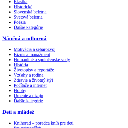
Klasika
Historické
Slovenská beletria
Svetová beletria
Poézia
Ďalšie kategórie
Náučná a odborná
Motivácia a sebarozvoj
Biznis a manažment
Humanitné a spoločenské vedy
História
Životopisy a reportáže
Vzťahy a rodina
Zdravie a životný štýl
Počítače a internet
Hobby
Umenie a dizajn
Ďalšie kategórie
Deti a mládež
Knihorad – poradca kníh pre deti