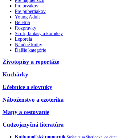
Pre najmenších
Pre prvákov
Pre pubertiakov
Young Adult
Beletria
Rozprávky
Sci-fi, fantasy a komiksy
Leporelá
Náučné knihy
Ďalšie kategórie
Životopisy a reportáže
Kuchárky
Učebnice a slovníky
Náboženstvo a ezoterika
Mapy a cestovanie
Cudzojazyčná literatúra
Knihomoľský pomocník
Spýtajte sa Sherlocka, čo čítať