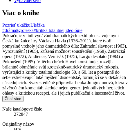
Vydavateľstvo
Viac o knihe
Pozrieť ukážku
Ukážka
#dráma
#groteska
#kritika totalitnej ideológie
Pokračujíc v linii vydávání dramatických textů představuje nyní
Česká knižnice hry Václava Havla (1936–2011), které tvoří
pomyslné vrcholy jeho dramatického díla: Zahradní slavnost (1963),
Vyrozumění (1965), Ztížená možnost soustředění (1968), Žebrácká
opera (1972), Audience, Vernisáž (1975), Largo desolato (1984) a
Pokoušení (1985). V těchto hrách Havel konstituuje, rozvíjí a
brilantně obměňuje svůj groteskně-satirický dramatický rukopis,
vyrůstající z kritiky totalitní ideologie 50. a 60. let a postupně do
sebe vstřebávající také myšlení disidentské, formující se v dekádách
následujících. Svazek edičně připravila Lenka Jungmannová, která v
závěrečném komentáři sleduje nejen genezi jednotlivých her, jejich
ohlasy a kritickou recepci, ale i jejich publikační a inscenační život.
Čítať viac
Naše katalógové číslo
272847
Originálny názov
Hry