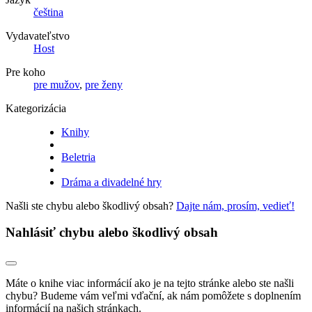
čeština
Vydavateľstvo
Host
Pre koho
pre mužov
,
pre ženy
Kategorizácia
Knihy
Beletria
Dráma a divadelné hry
Našli ste chybu alebo škodlivý obsah?
Dajte nám, prosím, vedieť!
Nahlásiť chybu alebo škodlivý obsah
Máte o knihe viac informácií ako je na tejto stránke alebo ste našli
chybu? Budeme vám veľmi vďační, ak nám pomôžete s doplnením
informácií na našich stránkach.