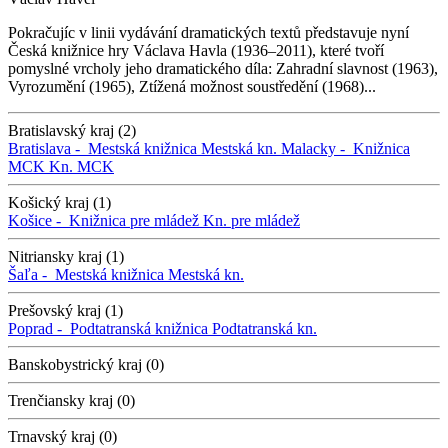
Pokračujíc v linii vydávání dramatických textů představuje nyní
Česká knižnice hry Václava Havla (1936–2011), které tvoří
pomyslné vrcholy jeho dramatického díla: Zahradní slavnost (1963),
Vyrozumění (1965), Ztížená možnost soustředění (1968)...
Bratislavský kraj (2)
Bratislava -
Mestská knižnica
Mestská kn.
Malacky -
Knižnica
MCK
Kn. MCK
Košický kraj (1)
Košice -
Knižnica pre mládež
Kn. pre mládež
Nitriansky kraj (1)
Šaľa -
Mestská knižnica
Mestská kn.
Prešovský kraj (1)
Poprad -
Podtatranská knižnica
Podtatranská kn.
Banskobystrický kraj (0)
Trenčiansky kraj (0)
Trnavský kraj (0)