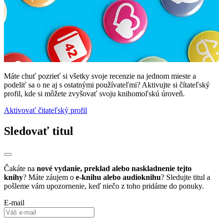
Máte chuť pozrieť si všetky svoje recenzie na jednom mieste a
podeliť sa o ne aj s ostatnými používateľmi? Aktivujte si čítateľský
profil, kde si môžete zvyšovať svoju knihomoľskú úroveň.
Aktivovať čitateľský profil
Sledovať titul
Čakáte na
nové vydanie, preklad alebo naskladnenie tejto
knihy
? Máte záujem o
e-knihu alebo audioknihu
? Sledujte titul a
pošleme vám upozornenie, keď niečo z toho pridáme do ponuky.
E-mail