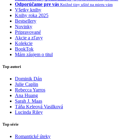
Odporúčame pre vás
Knižné tipy ušité na mieru vám
Všetky knihy
Knihy roka 2025
Bestsellery
Novinky
Pripravované
Akcie a zľavy
Kolekcie
BookTok
Mám záujem o titul
Top autori
Dominik Dán
Julie Caplin
Rebecca Yarros
Ana Huang
Sarah J. Maas
Táňa Keleová Vasilková
Lucinda Riley
Top série
Romantické úteky