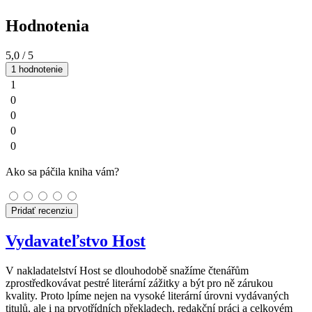
Hodnotenia
5,0
/ 5
1 hodnotenie
1
0
0
0
0
Ako sa páčila kniha vám?
Pridať recenziu
Vydavateľstvo Host
V nakladatelství Host se dlouhodobě snažíme čtenářům
zprostředkovávat pestré literární zážitky a být pro ně zárukou
kvality. Proto lpíme nejen na vysoké literární úrovni vydávaných
titulů, ale i na prvotřídních překladech, redakční práci a celkovém