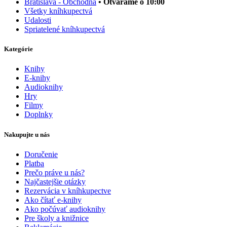
Bratislava - Obchodná
• Otvárame o 10:00
Všetky kníhkupectvá
Udalosti
Spriatelené kníhkupectvá
Kategórie
Knihy
E-knihy
Audioknihy
Hry
Filmy
Doplnky
Nakupujte u nás
Doručenie
Platba
Prečo práve u nás?
Najčastejšie otázky
Rezervácia v kníhkupectve
Ako čítať e-knihy
Ako počúvať audioknihy
Pre školy a knižnice