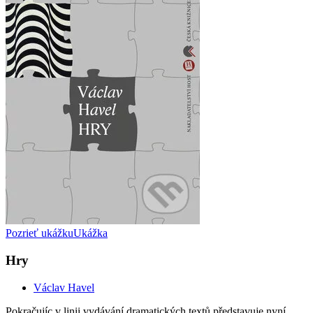
Pozrieť ukážku
Ukážka
Hry
Václav Havel
Pokračujíc v linii vydávání dramatických textů představuje nyní