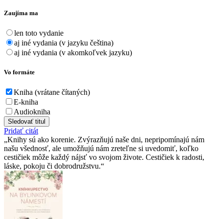
Zaujíma ma
len toto vydanie
aj iné vydania (v jazyku čeština)
aj iné vydania (v akomkoľvek jazyku)
Vo formáte
Kniha (vrátane čítaných)
E-kniha
Audiokniha
Sledovať titul
Pridať citát
Knihy sú ako korenie. Zvýrazňujú naše dni, nepripomínajú nám
našu všednosť, ale umožňujú nám zreteľne si uvedomiť, koľko
cestičiek môže každý nájsť vo svojom živote. Cestičiek k radosti,
láske, pokoju či dobrodružstvu.