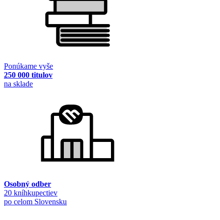
Ponúkame vyše
250 000 titulov
na sklade
Osobný odber
20 kníhkupectiev
po celom Slovensku