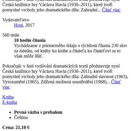
Česká knižnice hry Václava Havla (1936–2011), které tvoří
pomyslné vrcholy jeho dramatického díla: Zahradní...
Čítať viac
Vydavateľstvo
Host
, 2017
560 strán
10 hodín čítania
Vychádzame z priemerného údaju o rýchlosti čítania 230 slov
za minútu, od knihy ku knihe a čitateľa ku čitateľovi sa to
však môže líšiť.
Pokračujíc v linii vydávání dramatických textů představuje nyní
Česká knižnice hry Václava Havla (1936–2011), které tvoří
pomyslné vrcholy jeho dramatického díla: Zahradní slavnost (1963),
Vyrozumění (1965), Ztížená možnost soustředění (1968)...
Čítať
viac
Kniha
E-kniha
Pevná väzba s prebalom
Čeština
Cena:
21,10 €