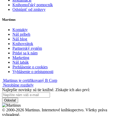
Reklamácie
Knihomoľský pomocník
Odstúpiť od zmluvy
Martinus
Kontakty
Náš príbeh
Náš blog
Knihovrátok
Partnerský systém
Pridaj sa k nám
Marketing
Náš labák
Prehlásenie o cookies
Vyhlásenie o prístupnosti
Martinus je certifikovaný B Corp
Nerobíme rozdiely
Najlepšie novinky sú tie knižné. Získajte ich ako prví:
Odoslať
© 2000-2026 Martinus. Internetové kníhkupectvo. Všetky práva
vyhradené.