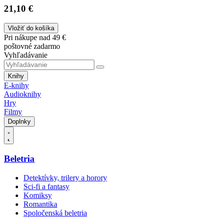
21,10 €
Vložiť do košíka
Pri nákupe nad 49 €
poštovné zadarmo
Vyhľadávanie
Knihy
E-knihy
Audioknihy
Hry
Filmy
Doplnky
Beletria
Detektívky, trilery a horory
Sci-fi a fantasy
Komiksy
Romantika
Spoločenská beletria