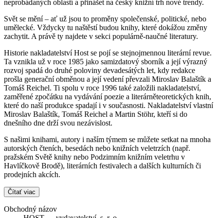
neprobádaných oblastí a přinášet na český knižní trh nové trendy.
Svět se mění – ať už jsou to proměny společenské, politické, nebo
umělecké. Vždycky tu naštěstí budou knihy, které dokážou změny
zachytit. A právě ty najdete v sekci populárně-naučné literatury.
Historie nakladatelství Host se pojí se stejnojmennou literární revue.
Ta vznikla už v roce 1985 jako samizdatový sborník a její výrazný
rozvoj spadá do druhé poloviny devadesátých let, kdy redakce
prošla generační obměnou a její vedení převzali Miroslav Balaštík a
Tomáš Reichel. Ti spolu v roce 1996 také založili nakladatelství,
zaměřené zpočátku na vydávání poezie a literárněteoretických knih,
které do naší produkce spadají i v současnosti. Nakladatelství vlastní
Miroslav Balaštík, Tomáš Reichel a Martin Stöhr, kteří si do
dnešního dne drží svou nezávislost.
S našimi knihami, autory i naším týmem se můžete setkat na mnoha
autorských čteních, besedách nebo knižních veletrzích (např.
pražském Světě knihy nebo Podzimním knižním veletrhu v
Havlíčkově Brodě), literárních festivalech a dalších kulturních či
prodejních akcích.
Čítať viac
Obchodný názov
HOST — vydavatelství, s. r. o.