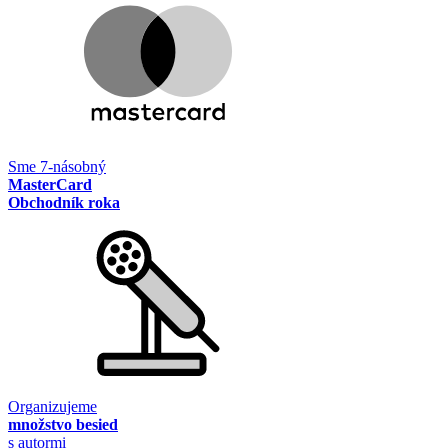
Sme 7-násobný
MasterCard
Obchodník roka
Organizujeme
množstvo besied
s autormi