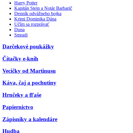
Harry Potter
Kapitán Stein a Notár Barbarič
Denník odvážneho bojka
Krimi Dominika Dána
Učím sa rozprávať
Duna
Smradi
Darčekové poukážky
Čítačky e-kníh
Vecičky od Martinusu
Káva, čaj a pochutiny
Hrnčeky a fľaše
Papiernictvo
Zápisníky a kalendáre
Hudba