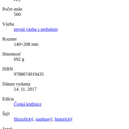
Počet strán
560
Väzba
pevná väzba s prebalom
Rozmer
140×208 mm
Hmotnosť
692 g
ISBN
9788074919435
Dátum vydania
14. 11. 2017
Edícia
Česká knižnice
Štýl
filozofický
,
napínavý
,
historický
Jazyk