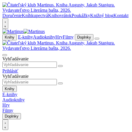
Doručenie
Kníhkupectvá
Knihovrátok
Poukážky
Knižný blog
Kontakt
E-knihy
Audioknihy
Hry
Filmy
Knihy
Doplnky
Vyhľadávanie
Prihlásiť
Vyhľadávanie
Knihy
E-knihy
Audioknihy
Hry
Filmy
Doplnky