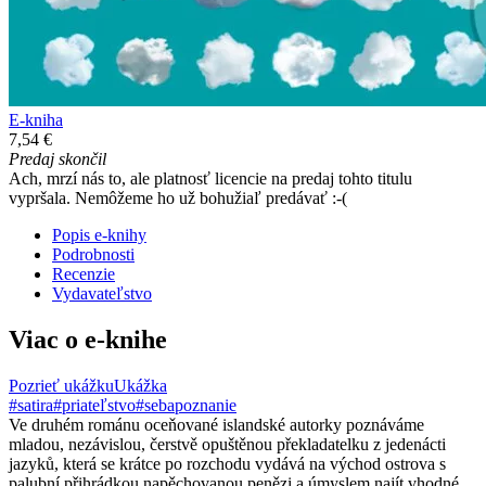
E-kniha
7,54 €
Predaj skončil
Ach, mrzí nás to, ale platnosť licencie na predaj tohto titulu
vypršala. Nemôžeme ho už bohužiaľ predávať :-(
Popis e-knihy
Podrobnosti
Recenzie
Vydavateľstvo
Viac o e-knihe
Pozrieť ukážku
Ukážka
#satira
#priateľstvo
#sebapoznanie
Ve druhém románu oceňované islandské autorky poznáváme
mladou, nezávislou, čerstvě opuštěnou překladatelku z jedenácti
jazyků, která se krátce po rozchodu vydává na východ ostrova s
palubní přihrádkou napěchovanou penězi a úmyslem najít vhodné