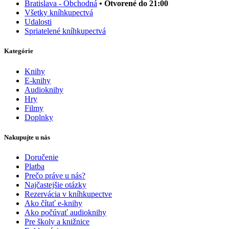
Bratislava - Obchodná
• Otvorené do 21:00
Všetky kníhkupectvá
Udalosti
Spriatelené kníhkupectvá
Kategórie
Knihy
E-knihy
Audioknihy
Hry
Filmy
Doplnky
Nakupujte u nás
Doručenie
Platba
Prečo práve u nás?
Najčastejšie otázky
Rezervácia v kníhkupectve
Ako čítať e-knihy
Ako počúvať audioknihy
Pre školy a knižnice