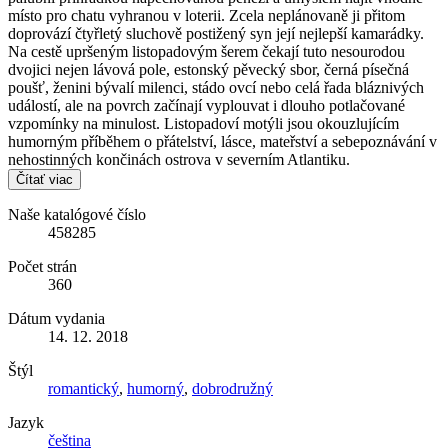
místo pro chatu vyhranou v loterii. Zcela neplánovaně ji přitom
doprovází čtyřletý sluchově postižený syn její nejlepší kamarádky.
Na cestě upršeným listopadovým šerem čekají tuto nesourodou
dvojici nejen lávová pole, estonský pěvecký sbor, černá písečná
poušť, ženini bývalí milenci, stádo ovcí nebo celá řada bláznivých
událostí, ale na povrch začínají vyplouvat i dlouho potlačované
vzpomínky na minulost. Listopadoví motýli jsou okouzlujícím
humorným příběhem o přátelství, lásce, mateřství a sebepoznávání v
nehostinných končinách ostrova v severním Atlantiku.
Čítať viac
Naše katalógové číslo
458285
Počet strán
360
Dátum vydania
14. 12. 2018
Štýl
romantický
,
humorný
,
dobrodružný
Jazyk
čeština