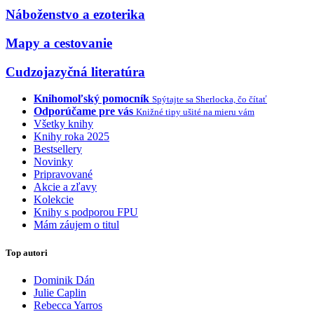
Náboženstvo a ezoterika
Mapy a cestovanie
Cudzojazyčná literatúra
Knihomoľský pomocník
Spýtajte sa Sherlocka, čo čítať
Odporúčame pre vás
Knižné tipy ušité na mieru vám
Všetky knihy
Knihy roka 2025
Bestsellery
Novinky
Pripravované
Akcie a zľavy
Kolekcie
Knihy s podporou FPU
Mám záujem o titul
Top autori
Dominik Dán
Julie Caplin
Rebecca Yarros