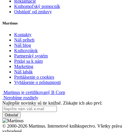
Reklamácie
Knihomoľský pomocník
Odstúpiť od zmluvy
Martinus
Kontakty
Náš príbeh
Náš blog
Knihovrátok
Partnerský systém
Pridaj sa k nám
Marketing
Náš labák
Prehlásenie o cookies
Vyhlásenie o prístupnosti
Martinus je certifikovaný B Corp
Nerobíme rozdiely
Najlepšie novinky sú tie knižné. Získajte ich ako prví:
Odoslať
© 2000-2026 Martinus. Internetové kníhkupectvo. Všetky práva
vyhradené.