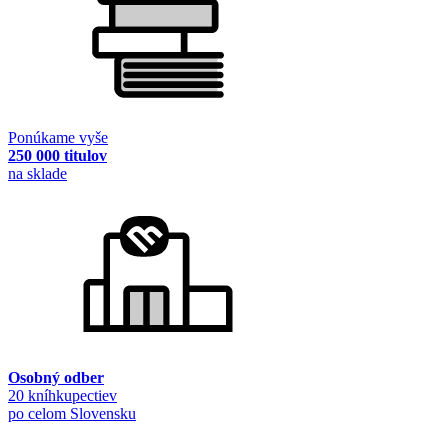
Ponúkame vyše
250 000 titulov
na sklade
Osobný odber
20 kníhkupectiev
po celom Slovensku