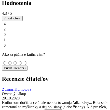
Hodnotenia
4,3
/ 5
7 hodnotení
4
2
0
1
0
Ako sa páčila e-kniha vám?
Pridať recenziu
Recenzie čitateľov
Zuzana Kurnotová
Overený nákup
29.10.2020
Knihu som dočítala celú, ale nebola to ,,moja šálka kávy,,. Bola skôr
zameraná na myšlienky a dej bol slabý (alebo žiadny). Nič pre tých,