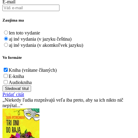
E-mail
Zaujíma ma
len toto vydanie
aj iné vydania (v jazyku čeština)
aj iné vydania (v akomkoľvek jazyku)
Vo formáte
Kniha (vrátane čítaných)
E-kniha
Audiokniha
Sledovať titul
Pridať citát
Niekedy ľudia rozprávajú veľa iba preto, aby sa ich nikto nič
nepýtal...