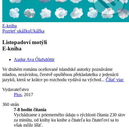
E-kniha
Pozrieť ukážku
Ukážka
Listopadoví motýli
E-kniha
Audur Ava Ólafsdóttir
Ve druhém románu oceňované islandské autorky poznáváme
mladou, nezávislou, čerstvě opuštěnou překladatelku z jedenácti
jazyků, která se krátce po rozchodu vydává na východ...
Čítať viac
Vydavateľstvo
Plus
, 2017
360 strán
7-8 hodín čítania
Vychádzame z priemerného údaju o rýchlosti čítania 230 slov
za minútu, od knihy ku knihe a čitateľa ku čitateľovi sa to
však môže líšiť.