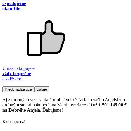
expedujeme
okamžite
U nás nakupujete
vždy bezpečne
a s dôverou
Predchádzajúce
Ďalšie
Aj z drobných vecí sa dajú urobiť veľké. Vďaka vašim Anjelským
drobným ste pri nákupoch na Martinuse darovali už
1 501 145,00 €
na Dobrého Anjela
. Ďakujeme!
Kníhkupectvá