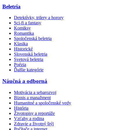
Beletria
Detektívky, trilery a horory
Sci-fi a fantasy
Komiksy
Romantika
Spoločenská beletria
Klasika
Historické
Slovenská beletria
Svetová beletria
Poézia
Ďalšie kategórie
Náučná a odborná
Motivácia a sebarozvoj
Biznis a manažment
Humanitné a spoločenské vedy
História
Životopisy a reportáže
Vzťahy a rodina
Zdravie a životný štýl
Počítače a internet