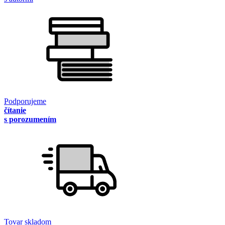
Podporujeme
čítanie
s porozumením
Tovar skladom