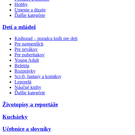
Hobby
Umenie a dizajn
Ďalšie kategórie
Deti a mládež
Knihorad – poradca kníh pre deti
Pre najmenších
Pre prvákov
Pre pubertiakov
Young Adult
Beletria
Rozprávky
Sci-fi, fantasy a komiksy
Leporelá
Náučné knihy
Ďalšie kategórie
Životopisy a reportáže
Kuchárky
Učebnice a slovníky