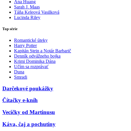
Ana Huang
Sarah J. Maas
Táňa Keleová Vasilková
Lucinda Riley
Top série
Romantické úteky
Harry Potter
Kapitán Stein a Notár Barbarič
Denník odvážneho bojka
Krimi Dominika Dána
Učím sa rozprávať
Duna
Smradi
Darčekové poukážky
Čítačky e-kníh
Vecičky od Martinusu
Káva, čaj a pochutiny