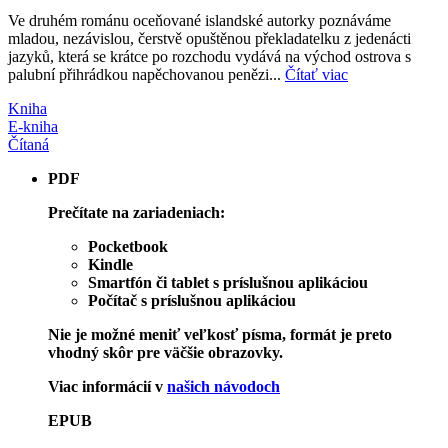
Ve druhém románu oceňované islandské autorky poznáváme
mladou, nezávislou, čerstvě opuštěnou překladatelku z jedenácti
jazyků, která se krátce po rozchodu vydává na východ ostrova s
palubní přihrádkou napěchovanou penězi...
Čítať viac
Kniha
E-kniha
Čítaná
PDF
Prečítate na zariadeniach:
Pocketbook
Kindle
Smartfón či tablet s príslušnou aplikáciou
Počítač s príslušnou aplikáciou
Nie je možné meniť veľkosť písma, formát je preto
vhodný skôr pre väčšie obrazovky.
Viac informácií v
našich návodoch
EPUB