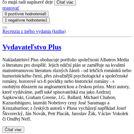
čo majú radi napínavé deje
Čítať viac
reagovať
0 pozitívne hodnotenia
0
1 negatívne hodnotenie
1
Recenzia z iného vydania (kniha)
Vydavateľstvo Plus
Nakladatelství Plus obohacuje portfolio společnosti Albatros Media
o literaturu pro dospělé. Jejich ediční plán se zaměřuje na kvalitní
mainstreamovou literaturu různých žánrů - od lehčích románků nebo
humoristického čtení, přes závažnější psychologické a společenské
romány, hororové sci-fi povídky nebo historické romány - s
osobitým důrazem na angloamerickou a českou prózu. Mezi autory,
které vydáváme, patří také spisovatelská esa jako Andrzej
Sapkowski, Graham Greene, J.G. Ballard, Michael Chabon,
KazuoIshiguro, laureáti Nobelovy ceny José Saramago a
Kenzaburóoe; z českých autorů v Plusu vycházejí například Josef
Škvorecký, Ján Novák, Petr Placák, Jaroslav Žák, Václav Vokolek
či Ondřej Neff.
Čítať viac