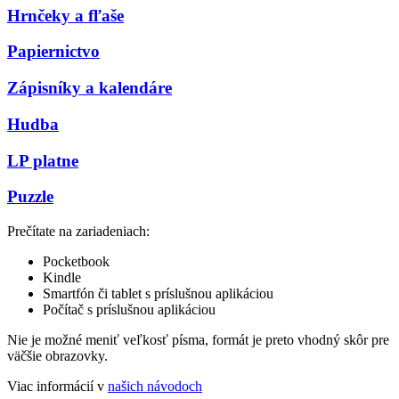
Hrnčeky a fľaše
Papiernictvo
Zápisníky a kalendáre
Hudba
LP platne
Puzzle
Prečítate na zariadeniach:
Pocketbook
Kindle
Smartfón či tablet s príslušnou aplikáciou
Počítač s príslušnou aplikáciou
Nie je možné meniť veľkosť písma, formát je preto vhodný skôr pre
väčšie obrazovky.
Viac informácií v
našich návodoch