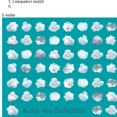
Listopadoví motýli
E-kniha