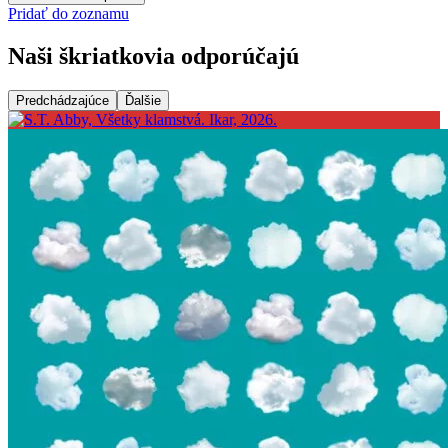
Pridať do zoznamu
Naši škriatkovia odporúčajú
Predchádzajúce
Ďalšie