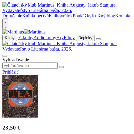
Doručenie
Kníhkupectvá
Knihovrátok
Poukážky
Knižný blog
Kontakt
E-knihy
Audioknihy
Hry
Filmy
Knihy
Doplnky
Vyhľadávanie
Prihlásiť
23,50 €