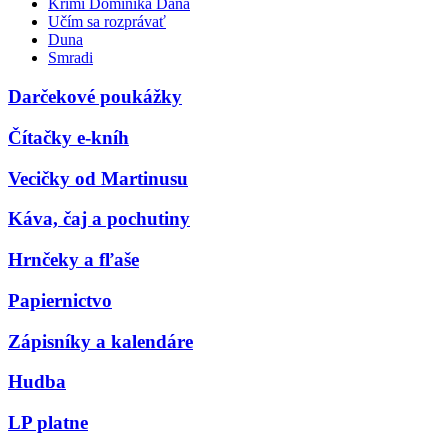
Krimi Dominika Dána
Učím sa rozprávať
Duna
Smradi
Darčekové poukážky
Čítačky e-kníh
Vecičky od Martinusu
Káva, čaj a pochutiny
Hrnčeky a fľaše
Papiernictvo
Zápisníky a kalendáre
Hudba
LP platne