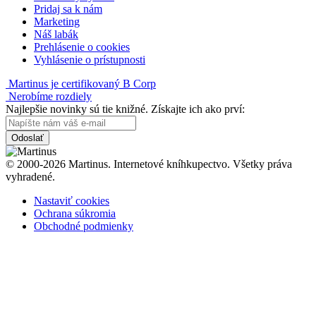
Pridaj sa k nám
Marketing
Náš labák
Prehlásenie o cookies
Vyhlásenie o prístupnosti
Martinus je certifikovaný B Corp
Nerobíme rozdiely
Najlepšie novinky sú tie knižné. Získajte ich ako prví:
Odoslať
© 2000-2026 Martinus. Internetové kníhkupectvo. Všetky práva
vyhradené.
Nastaviť cookies
Ochrana súkromia
Obchodné podmienky