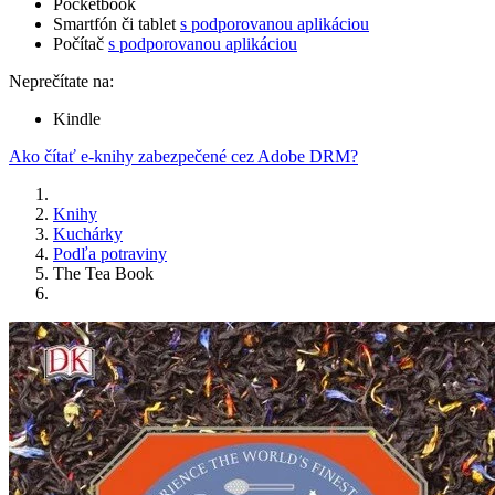
Pocketbook
Smartfón či tablet
s podporovanou aplikáciou
Počítač
s podporovanou aplikáciou
Neprečítate na:
Kindle
Ako čítať e-knihy zabezpečené cez Adobe DRM?
Knihy
Kuchárky
Podľa potraviny
The Tea Book