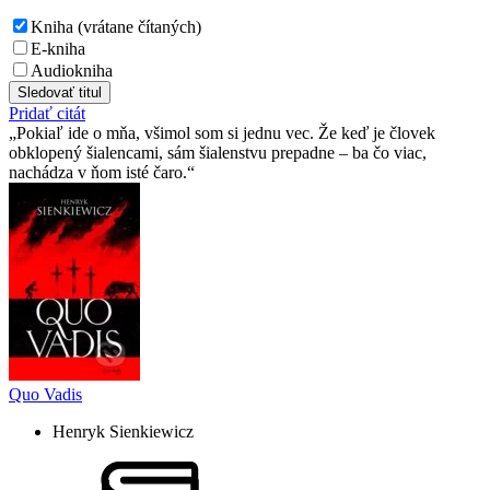
Kniha (vrátane čítaných)
E-kniha
Audiokniha
Sledovať titul
Pridať citát
Pokiaľ ide o mňa, všimol som si jednu vec. Že keď je človek
obklopený šialencami, sám šialenstvu prepadne – ba čo viac,
nachádza v ňom isté čaro.
Quo Vadis
Henryk Sienkiewicz