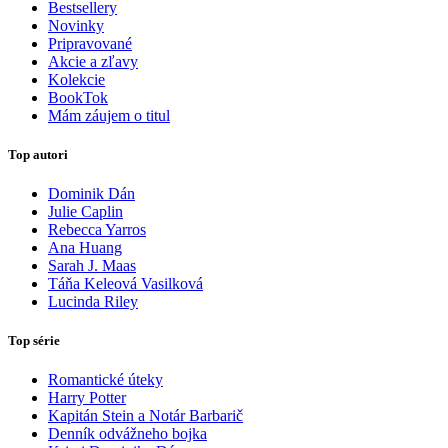
Bestsellery
Novinky
Pripravované
Akcie a zľavy
Kolekcie
BookTok
Mám záujem o titul
Top autori
Dominik Dán
Julie Caplin
Rebecca Yarros
Ana Huang
Sarah J. Maas
Táňa Keleová Vasilková
Lucinda Riley
Top série
Romantické úteky
Harry Potter
Kapitán Stein a Notár Barbarič
Denník odvážneho bojka