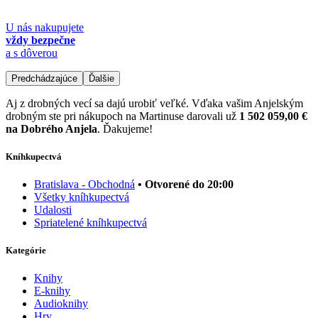
U nás nakupujete
vždy bezpečne
a s dôverou
Predchádzajúce
Ďalšie
Aj z drobných vecí sa dajú urobiť veľké. Vďaka vašim Anjelským
drobným ste pri nákupoch na Martinuse darovali už
1 502 059,00 €
na Dobrého Anjela
. Ďakujeme!
Kníhkupectvá
Bratislava - Obchodná
• Otvorené do 20:00
Všetky kníhkupectvá
Udalosti
Spriatelené kníhkupectvá
Kategórie
Knihy
E-knihy
Audioknihy
Hry