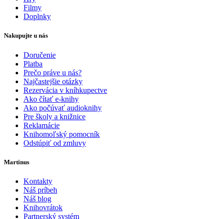
Filmy
Doplnky
Nakupujte u nás
Doručenie
Platba
Prečo práve u nás?
Najčastejšie otázky
Rezervácia v kníhkupectve
Ako čítať e-knihy
Ako počúvať audioknihy
Pre školy a knižnice
Reklamácie
Knihomoľský pomocník
Odstúpiť od zmluvy
Martinus
Kontakty
Náš príbeh
Náš blog
Knihovrátok
Partnerský systém