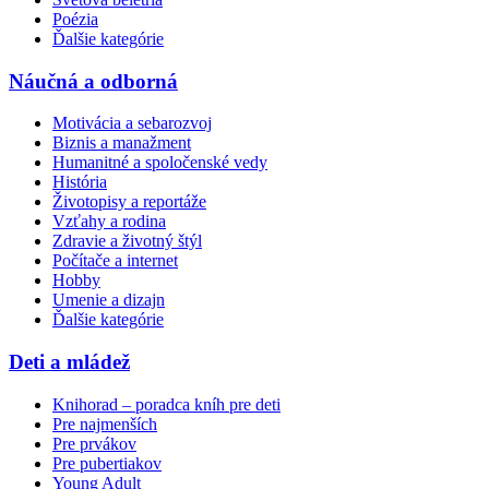
Poézia
Ďalšie kategórie
Náučná a odborná
Motivácia a sebarozvoj
Biznis a manažment
Humanitné a spoločenské vedy
História
Životopisy a reportáže
Vzťahy a rodina
Zdravie a životný štýl
Počítače a internet
Hobby
Umenie a dizajn
Ďalšie kategórie
Deti a mládež
Knihorad – poradca kníh pre deti
Pre najmenších
Pre prvákov
Pre pubertiakov
Young Adult