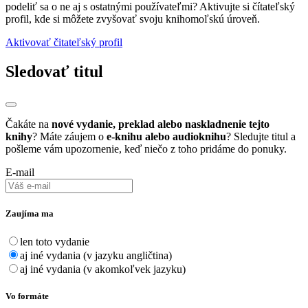
podeliť sa o ne aj s ostatnými používateľmi? Aktivujte si čítateľský
profil, kde si môžete zvyšovať svoju knihomoľskú úroveň.
Aktivovať čitateľský profil
Sledovať titul
Čakáte na
nové vydanie, preklad alebo naskladnenie tejto
knihy
? Máte záujem o
e-knihu alebo audioknihu
? Sledujte titul a
pošleme vám upozornenie, keď niečo z toho pridáme do ponuky.
E-mail
Zaujíma ma
len toto vydanie
aj iné vydania (v jazyku angličtina)
aj iné vydania (v akomkoľvek jazyku)
Vo formáte