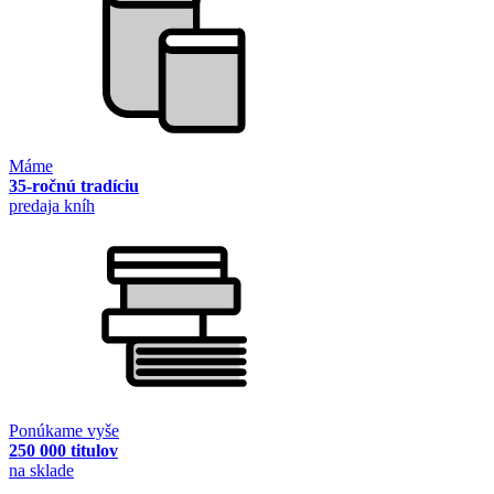
Máme
35-ročnú tradíciu
predaja kníh
Ponúkame vyše
250 000 titulov
na sklade