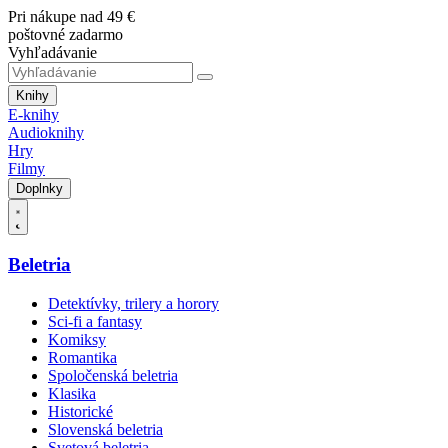
Pri nákupe nad 49 €
poštovné zadarmo
Vyhľadávanie
Knihy
E-knihy
Audioknihy
Hry
Filmy
Doplnky
Beletria
Detektívky, trilery a horory
Sci-fi a fantasy
Komiksy
Romantika
Spoločenská beletria
Klasika
Historické
Slovenská beletria
Svetová beletria