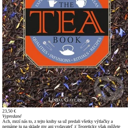
23,50 €
Vypredané
Ach, mrzí nás to, z tejto knihy sa už predali všetky výtlačky a
nemáme ju na sklade my ani vydavateľ :( Teoreticky však môžete