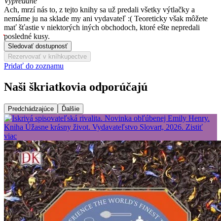
Vypredané
Ach, mrzí nás to, z tejto knihy sa už predali všetky výtlačky a
nemáme ju na sklade my ani vydavateľ :( Teoreticky však môžete
mať šťastie v niektorých iných obchodoch, ktoré ešte nepredali
posledné kusy.
Sledovať dostupnosť
Rezervovať v kníhkupectve
Pridať do zoznamu
Naši škriatkovia odporúčajú
Predchádzajúce
Ďalšie