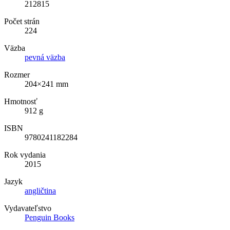
212815
Počet strán
224
Väzba
pevná väzba
Rozmer
204×241 mm
Hmotnosť
912 g
ISBN
9780241182284
Rok vydania
2015
Jazyk
angličtina
Vydavateľstvo
Penguin Books