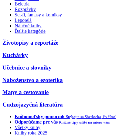
Beletria
Rozprávky
Sci-fi, fantasy a komiksy
Leporelá
Náučné knihy
Ďalšie kategórie
Životopisy a reportáže
Kuchárky
Učebnice a slovníky
Náboženstvo a ezoterika
Mapy a cestovanie
Cudzojazyčná literatúra
Knihomoľský pomocník
Spýtajte sa Sherlocka, čo čítať
Odporúčame pre vás
Knižné tipy ušité na mieru vám
Všetky knihy
Knihy roka 2025