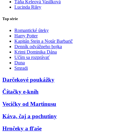
Táňa Keleová Vasilková
Lucinda Riley
Top série
Romantické úteky
Harry Potter
Kapitán Stein a Notár Barbarič
Denník odvážneho bojka
Krimi Dominika Dána
Učím sa rozprávať
Duna
Smradi
Darčekové poukážky
Čítačky e-kníh
Vecičky od Martinusu
Káva, čaj a pochutiny
Hrnčeky a fľaše