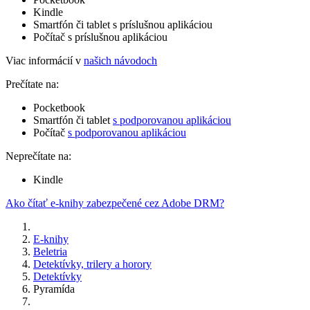
Kindle
Smartfón či tablet s príslušnou aplikáciou
Počítač s príslušnou aplikáciou
Viac informácií v
našich návodoch
Prečítate na:
Pocketbook
Smartfón či tablet
s podporovanou aplikáciou
Počítač
s podporovanou aplikáciou
Neprečítate na:
Kindle
Ako čítať e-knihy zabezpečené cez Adobe DRM?
E-knihy
Beletria
Detektívky, trilery a horory
Detektívky
Pyramída