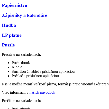
Papiernictvo
Zápisníky a kalendáre
Hudba
LP platne
Puzzle
Prečítate na zariadeniach:
Pocketbook
Kindle
Smartfón či tablet s príslušnou aplikáciou
Počítač s príslušnou aplikáciou
Nie je možné meniť veľkosť písma, formát je preto vhodný skôr pre 
Viac informácií v
našich návodoch
Prečítate na zariadeniach:
Pocketbook