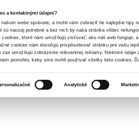
es a kontaktnými údajmi?
našom webe správate, a mohli vám zobraziť tie najlepšie tipy n
é sú naozaj potrebné a bez nich by naša stránka vôbec nefung
 cookies, ktoré nám umožňujú zisťovať, ako náš web funguje, a 
ačné cookies nám dovoľujú prispôsobovať stránku pre vašu lepši
zas umožňujú zobrazenie relevantnej reklamy. Niektoré údaje z
y nám pomohlo, keby sme mohli používať všetky tieto cookies. 
ersonalizačné
Analytické
Marketi