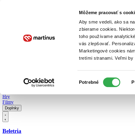
Doručenie
Kníhkupectvá
Knihovrátok
Poukážky
Knižný blog
Kontakt
Môžeme pracovať s cooki
Aby sme vedeli, ako sa na 
zbierame cookies. Niektor
E-knihy
Audioknihy
Hry
Filmy
Knihy
Doplnky
toho používame analytické
vás zlepšovať. Personaliz
Vyhľadávanie
Marketingové cookies nám 
tretími stranami. Veľmi b
Prihlásiť
Vyhľadávanie
Výber
Knihy
Potrebné
P
súhlasu
E-knihy
Audioknihy
Hry
Filmy
Doplnky
Beletria