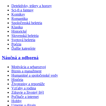
Detektívky, trilery a horory
Sci-fi a fantasy
Komiksy
Romantika
Spoločenská beletria
Klasika
Historické
Slovenská beletria
Svetová beletria
Poézia
Ďalšie kategórie
Náučná a odborná
Motivácia a sebarozvoj
Biznis a manažment
Humanitné a spoločenské vedy
História
Životopisy a reportáže
Vzťahy a rodina
Zdravie a životný štýl
Počítače a internet
Hobby
Umenie a dizajn