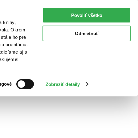
Povoliť všetko
a knihy,
ovala. Okrem
Odmietnuť
stále ho pre
u orientáciu.
dieľame aj s
Ďakujeme!
ngové
Zobraziť detaily