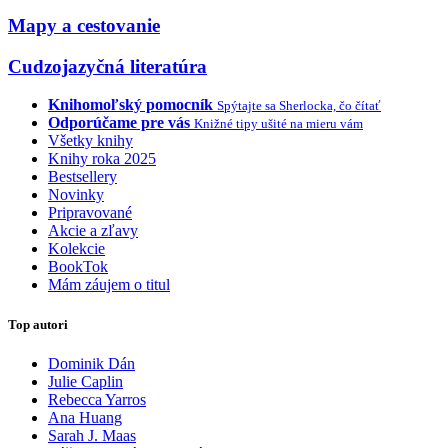
Mapy a cestovanie
Cudzojazyčná literatúra
Knihomoľský pomocník
Spýtajte sa Sherlocka, čo čítať
Odporúčame pre vás
Knižné tipy ušité na mieru vám
Všetky knihy
Knihy roka 2025
Bestsellery
Novinky
Pripravované
Akcie a zľavy
Kolekcie
BookTok
Mám záujem o titul
Top autori
Dominik Dán
Julie Caplin
Rebecca Yarros
Ana Huang
Sarah J. Maas