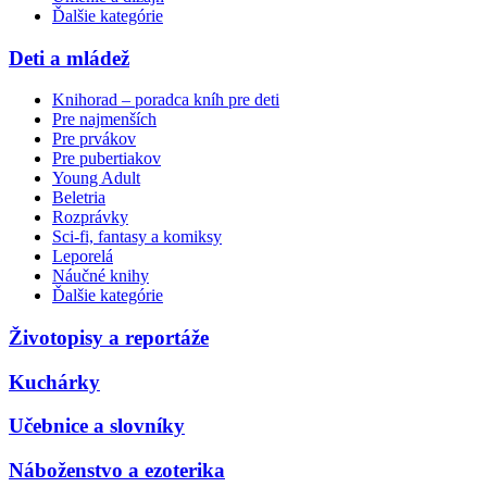
Ďalšie kategórie
Deti a mládež
Knihorad – poradca kníh pre deti
Pre najmenších
Pre prvákov
Pre pubertiakov
Young Adult
Beletria
Rozprávky
Sci-fi, fantasy a komiksy
Leporelá
Náučné knihy
Ďalšie kategórie
Životopisy a reportáže
Kuchárky
Učebnice a slovníky
Náboženstvo a ezoterika