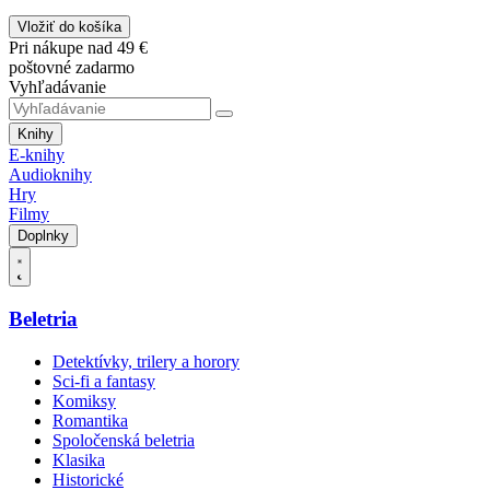
Vložiť do košíka
Pri nákupe nad 49 €
poštovné zadarmo
Vyhľadávanie
Knihy
E-knihy
Audioknihy
Hry
Filmy
Doplnky
Beletria
Detektívky, trilery a horory
Sci-fi a fantasy
Komiksy
Romantika
Spoločenská beletria
Klasika
Historické