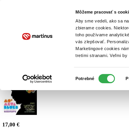
Doručenie
Kníhkupectvá
Knihovrátok
Poukážky
Knižný blog
Kontakt
Môžeme pracovať s cooki
Aby sme vedeli, ako sa na 
zbierame cookies. Niektor
E-knihy
Audioknihy
Hry
Filmy
Knihy
Doplnky
toho používame analytické
vás zlepšovať. Personaliz
Vyhľadávanie
Marketingové cookies nám 
tretími stranami. Veľmi b
Prihlásiť
Výber
Potrebné
P
súhlasu
17,00 €