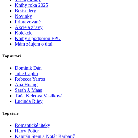
Knihy roka 2025
Bestsellery
Novinky
Pripravované
Akcie a zľavy
Kolekcie
Knihy s podporou FPU
Mám záujem o titul
Top autori
Dominik Dán
Julie Caplin
Rebecca Yarros
Ana Huang
Sarah J. Maas
Táňa Keleová Vasilková
Lucinda Riley
Top série
Romantické úteky
Harry Potter
Kapitán Stein a Notár Barbarič