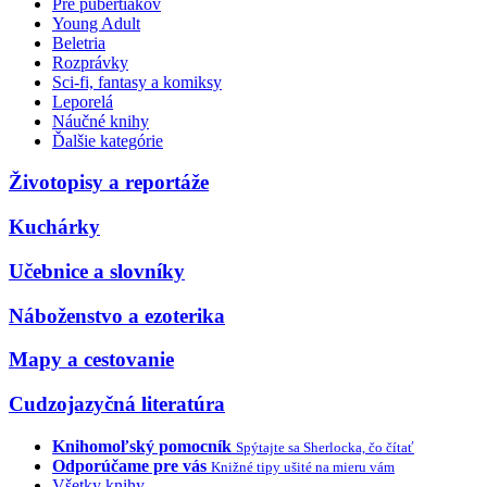
Pre pubertiakov
Young Adult
Beletria
Rozprávky
Sci-fi, fantasy a komiksy
Leporelá
Náučné knihy
Ďalšie kategórie
Životopisy a reportáže
Kuchárky
Učebnice a slovníky
Náboženstvo a ezoterika
Mapy a cestovanie
Cudzojazyčná literatúra
Knihomoľský pomocník
Spýtajte sa Sherlocka, čo čítať
Odporúčame pre vás
Knižné tipy ušité na mieru vám
Všetky knihy