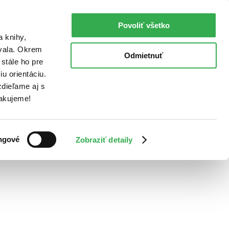
Povoliť všetko
a knihy,
ovala. Okrem
Odmietnuť
stále ho pre
u orientáciu.
dieľame aj s
Ďakujeme!
ngové
Zobraziť detaily