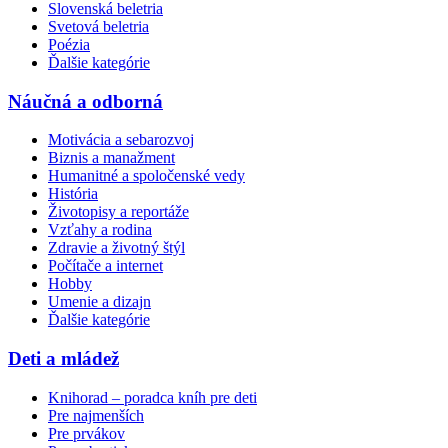
Slovenská beletria
Svetová beletria
Poézia
Ďalšie kategórie
Náučná a odborná
Motivácia a sebarozvoj
Biznis a manažment
Humanitné a spoločenské vedy
História
Životopisy a reportáže
Vzťahy a rodina
Zdravie a životný štýl
Počítače a internet
Hobby
Umenie a dizajn
Ďalšie kategórie
Deti a mládež
Knihorad – poradca kníh pre deti
Pre najmenších
Pre prvákov