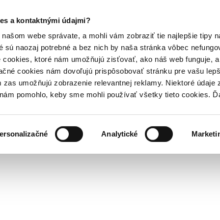
es a kontaktnými údajmi?
našom webe správate, a mohli vám zobraziť tie najlepšie tipy n
é sú naozaj potrebné a bez nich by naša stránka vôbec nefung
 cookies, ktoré nám umožňujú zisťovať, ako náš web funguje, a 
ačné cookies nám dovoľujú prispôsobovať stránku pre vašu lepši
zas umožňujú zobrazenie relevantnej reklamy. Niektoré údaje z
y nám pomohlo, keby sme mohli používať všetky tieto cookies. 
ersonalizačné
Analytické
Marketi