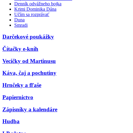
Denník odvážneho bojka
Krimi Dominika Dána
Učím sa rozprávať
Duna
Smradi
Darčekové poukážky
Čítačky e-kníh
Vecičky od Martinusu
Káva, čaj a pochutiny
Hrnčeky a fľaše
Papiernictvo
Zápisníky a kalendáre
Hudba