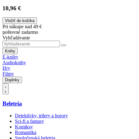
10,96 €
Vložiť do košíka
Pri nákupe nad 49 €
poštovné zadarmo
Vyhľadávanie
Knihy
E-knihy
Audioknihy
Hry
Filmy
Doplnky
Beletria
Detektívky, trilery a horory
Sci-fi a fantasy
Komiksy
Romantika
Spoločenská beletria