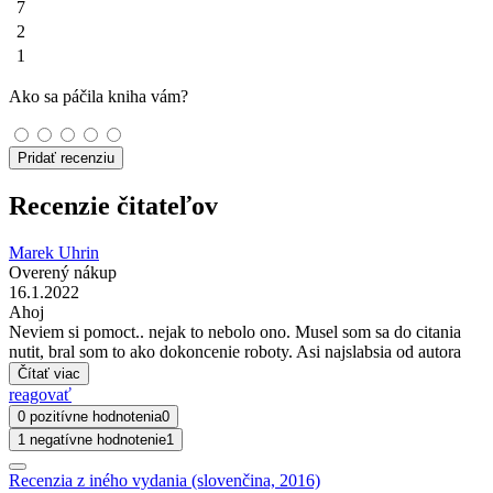
7
2
1
Ako sa páčila kniha vám?
Pridať recenziu
Recenzie čitateľov
Marek Uhrin
Overený nákup
16.1.2022
Ahoj
Neviem si pomoct.. nejak to nebolo ono. Musel som sa do citania
nutit, bral som to ako dokoncenie roboty. Asi najslabsia od autora
Čítať viac
reagovať
0 pozitívne hodnotenia
0
1 negatívne hodnotenie
1
Recenzia z iného vydania (slovenčina, 2016)