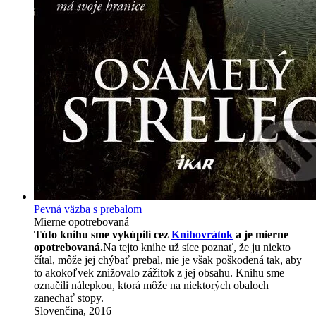
Pevná väzba s prebalom
Mierne opotrebovaná
Túto knihu sme vykúpili cez
Knihovrátok
a je mierne
opotrebovaná.
Na tejto knihe už síce poznať, že ju niekto
čítal, môže jej chýbať prebal, nie je však poškodená tak, aby
to akokoľvek znižovalo zážitok z jej obsahu. Knihu sme
označili nálepkou, ktorá môže na niektorých obaloch
zanechať stopy.
Slovenčina, 2016