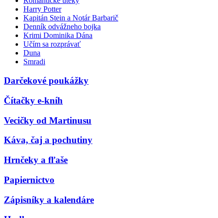
Romantické úteky
Harry Potter
Kapitán Stein a Notár Barbarič
Denník odvážneho bojka
Krimi Dominika Dána
Učím sa rozprávať
Duna
Smradi
Darčekové poukážky
Čítačky e-kníh
Vecičky od Martinusu
Káva, čaj a pochutiny
Hrnčeky a fľaše
Papiernictvo
Zápisníky a kalendáre