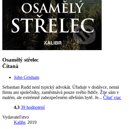
Osamělý střelec
Čítaná
John Grisham
Sebastian Rudd není typický advokát. Úřaduje v dodávce, nemá
firmu ani společníky, zaměstnává pouze svého řidiče. Žije sám v
malém, ale extrémně zabezpečeném střešním bytě. Je...
Čítať viac
4,3
39 hodnotení
Vydavateľstvo
Kalibr
, 2019