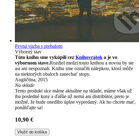
Pevná väzba s prebalom
Výborný stav
Túto knihu sme vykúpili cez
Knihovrátok
a je vo
výbornom stave.
Rozdiel medzi touto knihou a novou by ste
asi ani nespoznali. Knihu sme označili nálepkou, ktorá môže
na niektorých obaloch zanechať stopy.
Angličtina, 2015
Na sklade
Tento produkt síce máme aktuálne na sklade, máme však už
iba posledné kusy a ďalšie už nemá ani distribútor, preto je
možné, že bude onedlho úplne vypredaný. Ak ho chcete mať,
ponáhľajte sa!
10,90 €
Vložiť do košíka