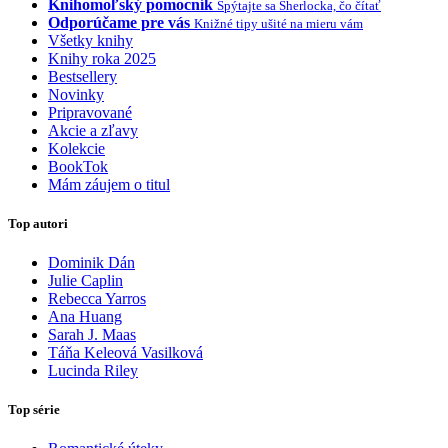
Knihomoľský pomocník
Spýtajte sa Sherlocka, čo čítať
Odporúčame pre vás
Knižné tipy ušité na mieru vám
Všetky knihy
Knihy roka 2025
Bestsellery
Novinky
Pripravované
Akcie a zľavy
Kolekcie
BookTok
Mám záujem o titul
Top autori
Dominik Dán
Julie Caplin
Rebecca Yarros
Ana Huang
Sarah J. Maas
Táňa Keleová Vasilková
Lucinda Riley
Top série