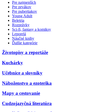
Pre najmenších
Pre prvákov
Pre pubertiakov
Young Adult
Beletria
Rozprávky
Sci-fi, fantasy a komiksy
Leporelá
Náučné knihy
Ďalšie kategórie
Životopisy a reportáže
Kuchárky
Učebnice a slovníky
Náboženstvo a ezoterika
Mapy a cestovanie
Cudzojazyčná literatúra