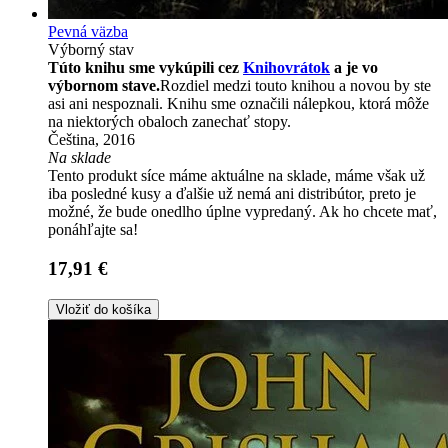
Pevná väzba
Výborný stav
Túto knihu sme vykúpili cez
Knihovrátok
a je vo
výbornom stave.
Rozdiel medzi touto knihou a novou by ste
asi ani nespoznali. Knihu sme označili nálepkou, ktorá môže
na niektorých obaloch zanechať stopy.
Čeština, 2016
Na sklade
Tento produkt síce máme aktuálne na sklade, máme však už
iba posledné kusy a ďalšie už nemá ani distribútor, preto je
možné, že bude onedlho úplne vypredaný. Ak ho chcete mať,
ponáhľajte sa!
17,91 €
Vložiť do košíka