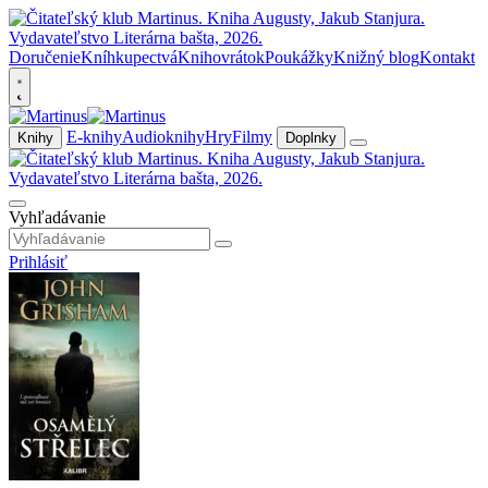
Doručenie
Kníhkupectvá
Knihovrátok
Poukážky
Knižný blog
Kontakt
E-knihy
Audioknihy
Hry
Filmy
Knihy
Doplnky
Vyhľadávanie
Prihlásiť