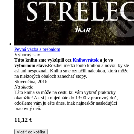
Pevná väzba s prebalom
Výborný stav
Túto knihu sme vykúpili cez
Knihovrátok
a je vo
výbornom stave.
Rozdiel medzi touto knihou a novou by ste
asi ani nespoznali. Knihu sme označili nálepkou, ktorá môže
na niektorých obaloch zanechať stopy.
Slovenčina, 2016
Na sklade
Táto kniha sa môže na cestu ku vám vybrať prakticky
okamžite! Ak si ju objednáte do 13:00 v pracovný deň,
odošleme vám ju ešte dnes, inak najneskôr nasledujúci
pracovný deň.
11,12 €
Vložiť do košíka