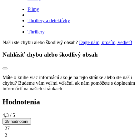
Filmy
Thrillery a detektívky
Thrillery
Našli ste chybu alebo škodlivý obsah?
Dajte nám, prosím, vedieť!
Nahlásiť chybu alebo škodlivý obsah
Máte o knihe viac informácií ako je na tejto stránke alebo ste našli
chybu? Budeme vám veľmi vďační, ak nám pomôžete s doplnením
informácií na našich stránkach.
Hodnotenia
4,3
/ 5
39 hodnotení
27
2