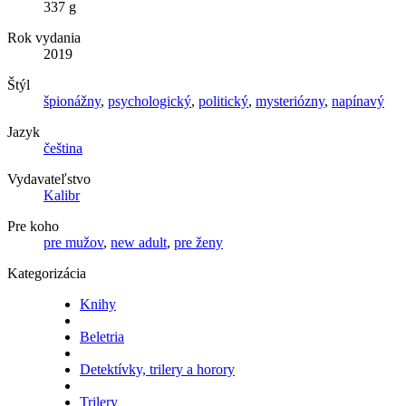
337 g
Rok vydania
2019
Štýl
špionážny
,
psychologický
,
politický
,
mysteriózny
,
napínavý
Jazyk
čeština
Vydavateľstvo
Kalibr
Pre koho
pre mužov
,
new adult
,
pre ženy
Kategorizácia
Knihy
Beletria
Detektívky, trilery a horory
Trilery