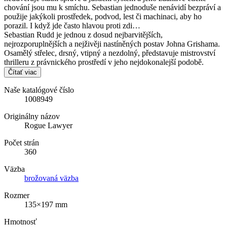
chování jsou mu k smíchu. Sebastian jednoduše nenávidí bezpráví a
použije jakýkoli prostředek, podvod, lest či machinaci, aby ho
porazil. I když jde často hlavou proti zdi…
Sebastian Rudd je jednou z dosud nejbarvitějších,
nejrozporuplnějších a nejživěji nastíněných postav Johna Grishama.
Osamělý střelec, drsný, vtipný a nezdolný, představuje mistrovství
thrilleru z právnického prostředí v jeho nejdokonalejší podobě.
Čítať viac
Naše katalógové číslo
1008949
Originálny názov
Rogue Lawyer
Počet strán
360
Väzba
brožovaná väzba
Rozmer
135×197 mm
Hmotnosť