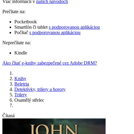
Viac informácií v
našich návodoch
Prečítate na:
Pocketbook
Smartfón či tablet
s podporovanou aplikáciou
Počítač
s podporovanou aplikáciou
Neprečítate na:
Kindle
Ako čítať e-knihy zabezpečené cez Adobe DRM?
Knihy
Beletria
Detektívky, trilery a horory
Trilery
Osamělý střelec
Čítaná