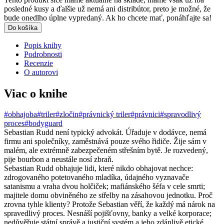
posledné kusy a ďalšie už nemá ani distribútor, preto je možné, že
bude onedlho úplne vypredaný. Ak ho chcete mať, ponáhľajte sa!
Do košíka
Popis knihy
Podrobnosti
Recenzie
O autorovi
Viac o knihe
#obhajoba
#triler
#zločin
#právnický triler
#právnici
#spravodlivý
proces
#bodyguard
Sebastian Rudd není typický advokát. Úřaduje v dodávce, nemá
firmu ani společníky, zaměstnává pouze svého řidiče. Žije sám v
malém, ale extrémně zabezpečeném střešním bytě. Je rozvedený,
pije bourbon a neustále nosí zbraň.
Sebastian Rudd obhajuje lidi, které nikdo obhajovat nechce:
zdrogovaného potetovaného mladíka, údajného vyznavače
satanismu a vraha dvou holčiček; mafiánského šéfa v cele smrti;
majitele domu obviněného ze střelby na zásahovou jednotku. Proč
zrovna tyhle klienty? Protože Sebastian věří, že každý má nárok na
spravedlivý proces. Nesnáší pojišťovny, banky a velké korporace;
nedůvěřuje státní správě a justiční systém a jeho zdánlivě etické