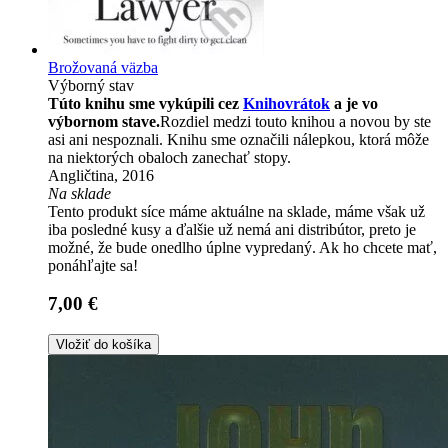
Brožovaná väzba
Výborný stav
Túto knihu sme vykúpili cez
Knihovrátok
a je vo
výbornom stave.
Rozdiel medzi touto knihou a novou by ste
asi ani nespoznali. Knihu sme označili nálepkou, ktorá môže
na niektorých obaloch zanechať stopy.
Angličtina, 2016
Na sklade
Tento produkt síce máme aktuálne na sklade, máme však už
iba posledné kusy a ďalšie už nemá ani distribútor, preto je
možné, že bude onedlho úplne vypredaný. Ak ho chcete mať,
ponáhľajte sa!
7,00 €
Vložiť do košíka