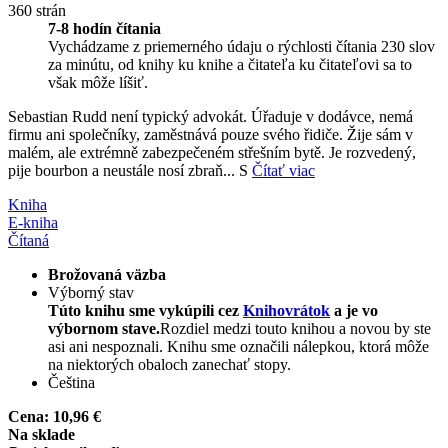
360 strán
7-8 hodín čítania
Vychádzame z priemerného údaju o rýchlosti čítania 230 slov
za minútu, od knihy ku knihe a čitateľa ku čitateľovi sa to
však môže líšiť.
Sebastian Rudd není typický advokát. Úřaduje v dodávce, nemá
firmu ani společníky, zaměstnává pouze svého řidiče. Žije sám v
malém, ale extrémně zabezpečeném střešním bytě. Je rozvedený,
pije bourbon a neustále nosí zbraň... S
Čítať viac
Kniha
E-kniha
Čítaná
Brožovaná väzba
Výborný stav
Túto knihu sme vykúpili cez
Knihovrátok
a je vo
výbornom stave.
Rozdiel medzi touto knihou a novou by ste
asi ani nespoznali. Knihu sme označili nálepkou, ktorá môže
na niektorých obaloch zanechať stopy.
Čeština
Cena:
10,96 €
Na sklade