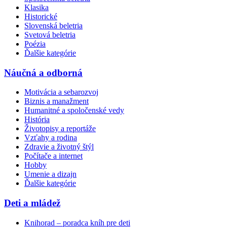
Klasika
Historické
Slovenská beletria
Svetová beletria
Poézia
Ďalšie kategórie
Náučná a odborná
Motivácia a sebarozvoj
Biznis a manažment
Humanitné a spoločenské vedy
História
Životopisy a reportáže
Vzťahy a rodina
Zdravie a životný štýl
Počítače a internet
Hobby
Umenie a dizajn
Ďalšie kategórie
Deti a mládež
Knihorad – poradca kníh pre deti