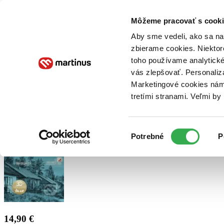
Doručenie
Kníhkupectvá
Knihovrátok
Poukážky
Knižný blog
Kontakt
Môžeme pracovať s cooki
Aby sme vedeli, ako sa na 
zbierame cookies. Niektor
E-knihy
Audioknihy
Hry
Filmy
Knihy
Doplnky
toho používame analytické
vás zlepšovať. Personaliz
Vyhľadávanie
Marketingové cookies nám 
tretími stranami. Veľmi b
Prihlásiť
Výber
Potrebné
P
súhlasu
14,90 €