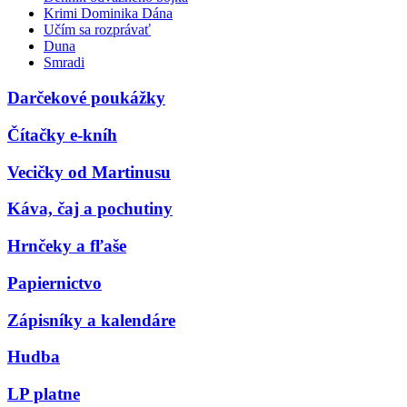
Krimi Dominika Dána
Učím sa rozprávať
Duna
Smradi
Darčekové poukážky
Čítačky e-kníh
Vecičky od Martinusu
Káva, čaj a pochutiny
Hrnčeky a fľaše
Papiernictvo
Zápisníky a kalendáre
Hudba
LP platne