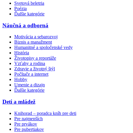
Svetová beletria
Poézia
Ďalšie kategórie
Náučná a odborná
Motivácia a sebarozvoj
Biznis a manažment
Humanitné a spoločenské vedy
História
Životopisy a reportáže
Vzťahy a rodina
Zdravie a životný štýl
Počítače a internet
Hobby
Umenie a dizajn
Ďalšie kategórie
Deti a mládež
Knihorad – poradca kníh pre deti
Pre najmenších
Pre prvákov
Pre pubertiakov