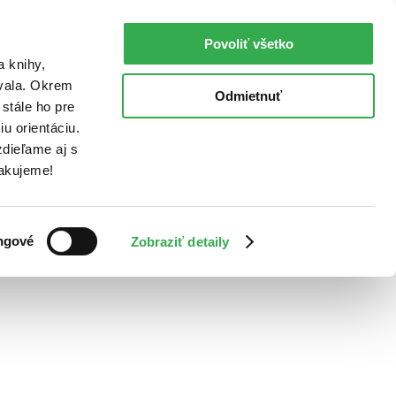
Povoliť všetko
a knihy,
ovala. Okrem
Odmietnuť
stále ho pre
u orientáciu.
dieľame aj s
Ďakujeme!
ngové
Zobraziť detaily