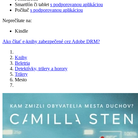
Smartfón či tablet
s podporovanou aplikáciou
Počítač
s podporovanou aplikáciou
Neprečítate na:
Kindle
Ako čítať e-knihy zabezpečené cez Adobe DRM?
Knihy
Beletria
Detektívky, trilery a horory
Trilery
Mesto