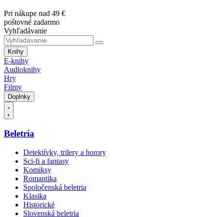
Pri nákupe nad 49 €
poštovné zadarmo
Vyhľadávanie
Knihy
E-knihy
Audioknihy
Hry
Filmy
Doplnky
Beletria
Detektívky, trilery a horory
Sci-fi a fantasy
Komiksy
Romantika
Spoločenská beletria
Klasika
Historické
Slovenská beletria