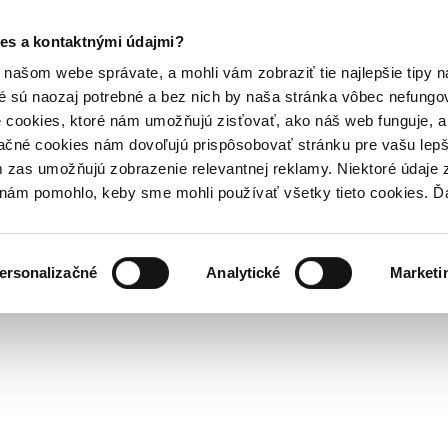
es a kontaktnými údajmi?
našom webe správate, a mohli vám zobraziť tie najlepšie tipy n
é sú naozaj potrebné a bez nich by naša stránka vôbec nefung
 cookies, ktoré nám umožňujú zisťovať, ako náš web funguje, a 
ačné cookies nám dovoľujú prispôsobovať stránku pre vašu lepši
zas umožňujú zobrazenie relevantnej reklamy. Niektoré údaje z
y nám pomohlo, keby sme mohli používať všetky tieto cookies. 
ersonalizačné
Analytické
Marketi