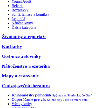
Young Adult
Beletria
Rozprávky
Sci-fi, fantasy a komiksy
Leporelá
Náučné knihy
Ďalšie kategórie
Životopisy a reportáže
Kuchárky
Učebnice a slovníky
Náboženstvo a ezoterika
Mapy a cestovanie
Cudzojazyčná literatúra
Knihomoľský pomocník
Spýtajte sa Sherlocka, čo čítať
Odporúčame pre vás
Knižné tipy ušité na mieru vám
Všetky knihy