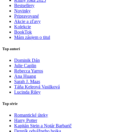
Knihy roka 2025
Bestsellery
Novinky
Pripravované
Akcie a zľavy
Kolekcie
BookTok
Mám záujem o titul
Top autori
Dominik Dán
Julie Caplin
Rebecca Yarros
Ana Huang
Sarah J. Maas
Táňa Keleová Vasilková
Lucinda Riley
Top série
Romantické úteky
Harry Potter
Kapitán Stein a Notár Barbarič
Denník odvážneho bojka