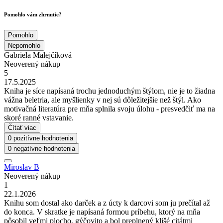
Pomohlo vám zhrnutie?
Pomohlo
Nepomohlo
Gabriela Malejčíková
Neoverený nákup
5
17.5.2025
Kniha je síce napísaná trochu jednoduchým štýlom, nie je to žiadna
vážna beletria, ale myšlienky v nej sú dôležitejšie než štýl. Ako
motivačná literatúra pre mňa splnila svoju úlohu - presvedčiť ma na
skoré ranné vstavanie.
Čítať viac
0 pozitívne hodnotenia
0 negatívne hodnotenia
Miroslav B
Neoverený nákup
1
22.1.2026
Knihu som dostal ako darček a z úcty k darcovi som ju prečítal až
do konca. V skratke je napísaná formou príbehu, ktorý na mňa
pôsobil veľmi plocho, gýčovito a bol preplnený klišé citátmi