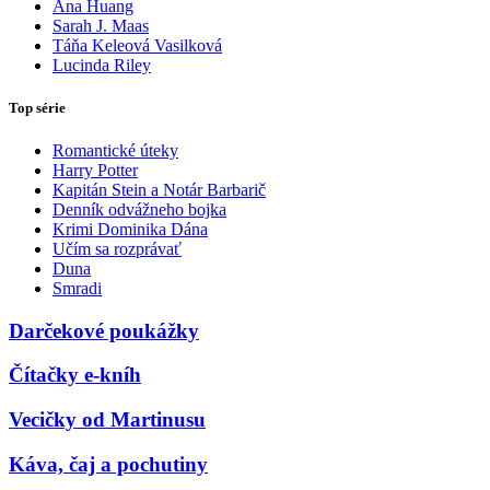
Ana Huang
Sarah J. Maas
Táňa Keleová Vasilková
Lucinda Riley
Top série
Romantické úteky
Harry Potter
Kapitán Stein a Notár Barbarič
Denník odvážneho bojka
Krimi Dominika Dána
Učím sa rozprávať
Duna
Smradi
Darčekové poukážky
Čítačky e-kníh
Vecičky od Martinusu
Káva, čaj a pochutiny