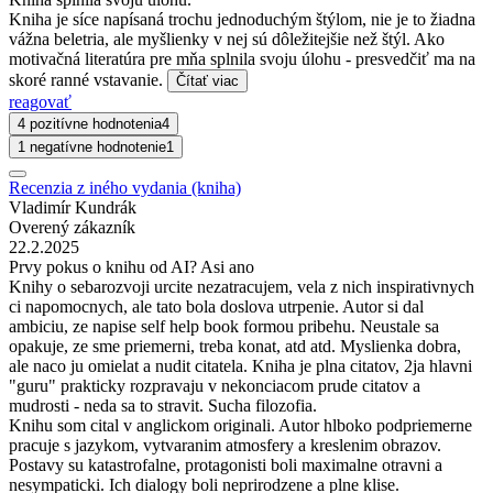
Kniha je síce napísaná trochu jednoduchým štýlom, nie je to žiadna
vážna beletria, ale myšlienky v nej sú dôležitejšie než štýl. Ako
motivačná literatúra pre mňa splnila svoju úlohu - presvedčiť ma na
skoré ranné vstavanie.
Čítať viac
reagovať
4 pozitívne hodnotenia
4
1 negatívne hodnotenie
1
Recenzia z iného vydania (kniha)
Vladimír Kundrák
Overený zákazník
22.2.2025
Prvy pokus o knihu od AI? Asi ano
Knihy o sebarozvoji urcite nezatracujem, vela z nich inspirativnych
ci napomocnych, ale tato bola doslova utrpenie. Autor si dal
ambiciu, ze napise self help book formou pribehu. Neustale sa
opakuje, ze sme priemerni, treba konat, atd atd. Myslienka dobra,
ale naco ju omielat a nudit citatela. Kniha je plna citatov, 2ja hlavni
"guru" prakticky rozpravaju v nekonciacom prude citatov a
mudrosti - neda sa to stravit. Sucha filozofia.
Knihu som cital v anglickom originali. Autor hlboko podpriemerne
pracuje s jazykom, vytvaranim atmosfery a kreslenim obrazov.
Postavy su katastrofalne, protagonisti boli maximalne otravni a
nesympaticki. Ich dialogy boli neprirodzene a plne klise.