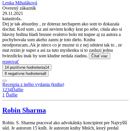
Lenka Mihaláková
Overený zákazník
29.11.2021
katastrofa..
Dej je tak absurdny , ze doteraz nechapem ako som to dokazala
docitat. Ked som , uz ani neviem kolky krat po sebe, citala ako si
hlavny hrdina hladi brusne svalstvo bolo mi trapne aj za autora a
pochybovala som akeho zanru je toto dielo. Knihu
neodporucam..Ak je nieco co je mozne si z nej odniest tak to , ze
mat rezim je super a asi za tuto myslienku si to zasluzi jednu
hviezdicku inak by som kludne nedala ziadnu.
Čítať viac
reagovať
14 pozitívne hodnotenia
14
8 negatívne hodnotenia
8
Recenzia z iného vydania (kniha)
1
2
3
4
Ďalšie
1
Ďalšie
Robin Sharma
Robin. S. Sharma pracoval ako advokátsky koncipient pre Najvyšší
súd. Je autorom 15 kníh. Je autorom knihy Mních, ktorý predal