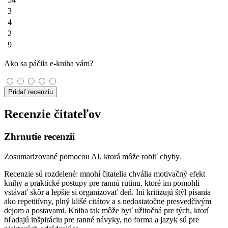
3
4
2
9
Ako sa páčila e-kniha vám?
Pridať recenziu
Recenzie čitateľov
Zhrnutie recenzií
Zosumarizované pomocou AI, ktorá môže robiť chyby.
Recenzie sú rozdelené: mnohí čitatelia chvália motivačný efekt
knihy a praktické postupy pre rannú rutinu, ktoré im pomohli
vstávať skôr a lepšie si organizovať deň. Iní kritizujú štýl písania
ako repetitívny, plný klišé citátov a s nedostatočne presvedčivým
dejom a postavami. Kniha tak môže byť užitočná pre tých, ktorí
hľadajú inšpiráciu pre ranné návyky, no forma a jazyk sú pre