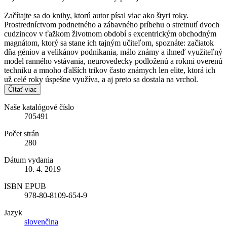
Začítajte sa do knihy, ktorú autor písal viac ako štyri roky.
Prostredníctvom podnetného a zábavného príbehu o stretnutí dvoch
cudzincov v ťažkom životnom období s excentrickým obchodným
magnátom, ktorý sa stane ich tajným učiteľom, spoznáte: začiatok
dňa géniov a velikánov podnikania, málo známy a ihneď využiteľný
model ranného vstávania, neurovedecky podloženú a rokmi overenú
techniku a mnoho ďalších trikov často známych len elite, ktorá ich
už celé roky úspešne využíva, a aj preto sa dostala na vrchol.
Čítať viac
Naše katalógové číslo
705491
Počet strán
280
Dátum vydania
10. 4. 2019
ISBN EPUB
978-80-8109-654-9
Jazyk
slovenčina