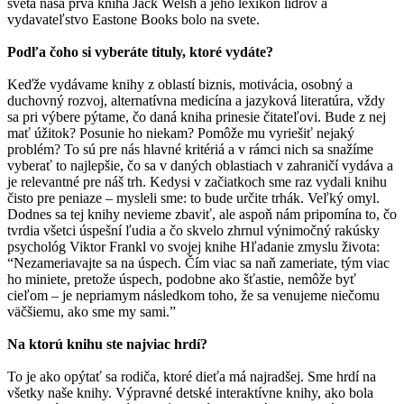
sveta naša prvá kniha Jack Welsh a jeho lexikón lídrov a
vydavateľstvo Eastone Books bolo na svete.
Podľa čoho si vyberáte tituly, ktoré vydáte?
Keďže vydávame knihy z oblastí biznis, motivácia, osobný a
duchovný rozvoj, alternatívna medicína a jazyková literatúra, vždy
sa pri výbere pýtame, čo daná kniha prinesie čitateľovi. Bude z nej
mať úžitok? Posunie ho niekam? Pomôže mu vyriešiť nejaký
problém? To sú pre nás hlavné kritériá a v rámci nich sa snažíme
vyberať to najlepšie, čo sa v daných oblastiach v zahraničí vydáva a
je relevantné pre náš trh. Kedysi v začiatkoch sme raz vydali knihu
čisto pre peniaze – mysleli sme: to bude určite trhák. Veľký omyl.
Dodnes sa tej knihy nevieme zbaviť, ale aspoň nám pripomína to, čo
tvrdia všetci úspešní ľudia a čo skvelo zhrnul výnimočný rakúsky
psychológ Viktor Frankl vo svojej knihe Hľadanie zmyslu života:
“Nezameriavajte sa na úspech. Čím viac sa naň zameriate, tým viac
ho miniete, pretože úspech, podobne ako šťastie, nemôže byť
cieľom – je nepriamym následkom toho, že sa venujeme niečomu
väčšiemu, ako sme my sami.”
Na ktorú knihu ste najviac hrdí?
To je ako opýtať sa rodiča, ktoré dieťa má najradšej. Sme hrdí na
všetky naše knihy. Výpravné detské interaktívne knihy, ako bola