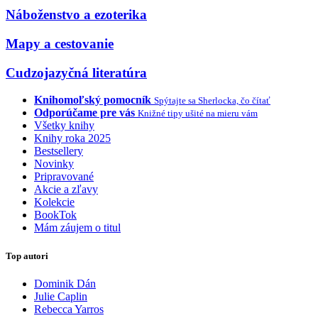
Náboženstvo a ezoterika
Mapy a cestovanie
Cudzojazyčná literatúra
Knihomoľský pomocník
Spýtajte sa Sherlocka, čo čítať
Odporúčame pre vás
Knižné tipy ušité na mieru vám
Všetky knihy
Knihy roka 2025
Bestsellery
Novinky
Pripravované
Akcie a zľavy
Kolekcie
BookTok
Mám záujem o titul
Top autori
Dominik Dán
Julie Caplin
Rebecca Yarros