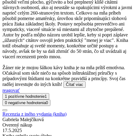
pôsobil veľmi plocho, gýčovito a bol preplnený klišé citátmi
slávnych osobností, ako aj neustále sa opakujúcimi výrokmi a javmi
naprieč celým 260-stranovým textom. Celkovo na mňa príbeh
pôsobil pomerne amatérsky, úrovňou skôr pripomínajúci slohovú
prácu žiaka základnej školy. Postavy nepôsobia presvedčivo ani
sympaticky, viaceré situácie sú miestami až zbytočne prepálené.
Autor by podľa môjho názoru urobil lepšie, keby si popri záplave
„úžasných“ citátov osvojil jeden praktický "menej je viac". Kniha
totiž obsahuje aj svetlé momenty, konkrétne určité postupy a
návody, avšak tie by sa dali zhrnúť do 50 strán, čo už uvádzali aj
viacerí recenzenti predo mnou.
Žáner nie je mojou šálkou kávy kniha je na mňa príliš emotívna.
Očakával som skôr niečo na spôsob inštruktážnej príručky s
prípadovými štúdiami na konkrétne pravidlá a princípy. Svoj čas
radšej investujte do iných kníh!
Čítať viac
reagovať
1 pozitívne hodnotenie
1
0 negatívne hodnotenia
0
Recenzia z iného vydania (kniha)
Gabriela Malejčíková
Overený nákup
17.5.2025
Kniha splnila svoju úlohu.