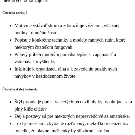
niektorých odrádzajúce.
Čitatelia oceňujú
Motivuje vstávať skoro a zdôrazňuje význam „víťaznej
hodiny“ ranného času.
Popisuje konkrétne techniky a modely ranných rutín, ktoré
niektorým čitateľom fungovali.
Pútavý príbeh mnohým pomáha lepšie si zapamätať a
vstrebávať myšlienky.
Inšpiruje k organizácii rána a k zavedeniu pozitívnych
návykov v každodennom živote.
Čitatelia ďalej hodnotia
Štýl písania je podľa viacerých recenzií plytký, opakujúci sa a
plný klišé citátov.
Dej a postavy sú pre niektorých nepresvedčivé až amatérske.
Text je miestami zbytočne rozťahaný; niekoľko recenzentov
uviedlo, že hlavné myšlienky by šli zhrnúť stručne.