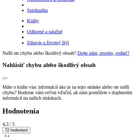
Spiritualita
Knihy
Odborné a náučné
Zdravie a životný štýl
Našli ste chybu alebo škodlivý obsah?
Dajte nám, prosím, vedieť!
Nahlásiť chybu alebo škodlivý obsah
Máte o knihe viac informácií ako je na tejto stránke alebo ste našli
chybu? Budeme vám veľmi vďační, ak nám pomôžete s doplnením
informácií na našich stránkach.
Hodnotenia
4,3
/ 5
72 hodnotení
54