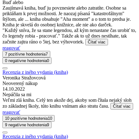
Buď alebo
Zaujímavá kniha, buď ju povznesiete alebo zatratíte. Osobne sa
prikláňam k prvej možnosti. Je naozaj písaná "katastrofálnym"
štýlom, ale ... kniha obsahuje "Aha moment" a o tom to predsa je.
Kniha je skvelá do osobnej knižnice, ale nie ako darček.
"Každý sníva, že sa stane legendou, až kým nenastane čas urobiť to,
čo legendy robia - pracovať." Takže ak to už dnes nestíhate, tak
začnite zajtra ráno o 5tej, bez výhovoriek.
Čítať viac
reagovať
7 pozitívne hodnotenia
7
0 negatívne hodnotenia
0
Recenzia z iného vydania (kniha)
Veronika Stražovcová
Neoverený nákup
14.10.2022
Nepáčila sa mi
Veľmi zlá kniha. Celý ten akože dej, akoby som čítala nejaký sloh
zo základnej školy, túto knihu vnímam ako stratu času.
Čítať viac
reagovať
10 pozitívne hodnotenia
10
9 negatívne hodnotenia
9
Recenzia z iného vydania (kniha)