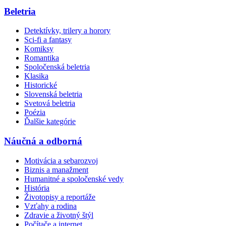
Beletria
Detektívky, trilery a horory
Sci-fi a fantasy
Komiksy
Romantika
Spoločenská beletria
Klasika
Historické
Slovenská beletria
Svetová beletria
Poézia
Ďalšie kategórie
Náučná a odborná
Motivácia a sebarozvoj
Biznis a manažment
Humanitné a spoločenské vedy
História
Životopisy a reportáže
Vzťahy a rodina
Zdravie a životný štýl
Počítače a internet