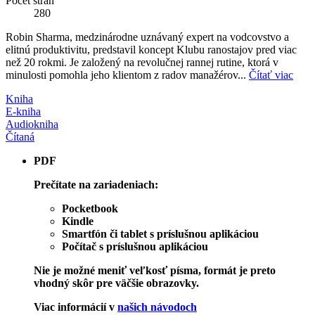
Počet strán
280
Robin Sharma, medzinárodne uznávaný expert na vodcovstvo a
elitnú produktivitu, predstavil koncept Klubu ranostajov pred viac
než 20 rokmi. Je založený na revolučnej rannej rutine, ktorá v
minulosti pomohla jeho klientom z radov manažérov...
Čítať viac
Kniha
E-kniha
Audiokniha
Čítaná
PDF
Prečítate na zariadeniach:
Pocketbook
Kindle
Smartfón či tablet s príslušnou aplikáciou
Počítač s príslušnou aplikáciou
Nie je možné meniť veľkosť písma, formát je preto
vhodný skôr pre väčšie obrazovky.
Viac informácií v
našich návodoch