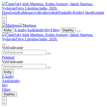
Doručenie
Kníhkupectvá
Knihovrátok
Poukážky
Knižný blog
Kontakt
E-knihy
Audioknihy
Hry
Filmy
Knihy
Doplnky
Vyhľadávanie
Prihlásiť
Vyhľadávanie
Knihy
E-knihy
Audioknihy
Hry
Filmy
Doplnky