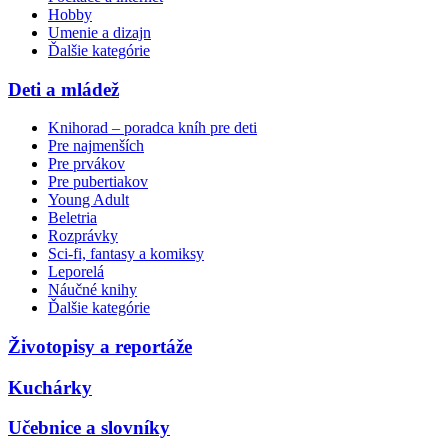
Hobby
Umenie a dizajn
Ďalšie kategórie
Deti a mládež
Knihorad – poradca kníh pre deti
Pre najmenších
Pre prvákov
Pre pubertiakov
Young Adult
Beletria
Rozprávky
Sci-fi, fantasy a komiksy
Leporelá
Náučné knihy
Ďalšie kategórie
Životopisy a reportáže
Kuchárky
Učebnice a slovníky