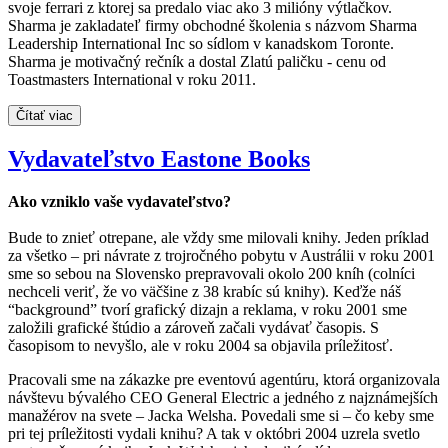
svoje ferrari z ktorej sa predalo viac ako 3 milióny výtlačkov.
Sharma je zakladateľ firmy obchodné školenia s názvom Sharma
Leadership International Inc so sídlom v kanadskom Toronte.
Sharma je motivačný rečník a dostal Zlatú paličku - cenu od
Toastmasters International v roku 2011.
Čítať viac
Vydavateľstvo Eastone Books
Ako vzniklo vaše vydavateľstvo?
Bude to znieť otrepane, ale vždy sme milovali knihy. Jeden príklad
za všetko – pri návrate z trojročného pobytu v Austrálii v roku 2001
sme so sebou na Slovensko prepravovali okolo 200 kníh (colníci
nechceli veriť, že vo väčšine z 38 krabíc sú knihy). Keďže náš
“background” tvorí grafický dizajn a reklama, v roku 2001 sme
založili grafické štúdio a zároveň začali vydávať časopis. S
časopisom to nevyšlo, ale v roku 2004 sa objavila príležitosť.
Pracovali sme na zákazke pre eventovú agentúru, ktorá organizovala
návštevu bývalého CEO General Electric a jedného z najznámejších
manažérov na svete – Jacka Welsha. Povedali sme si – čo keby sme
pri tej príležitosti vydali knihu? A tak v októbri 2004 uzrela svetlo