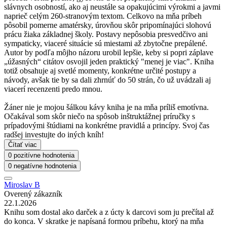
slávnych osobností, ako aj neustále sa opakujúcimi výrokmi a javmi
naprieč celým 260-stranovým textom. Celkovo na mňa príbeh
pôsobil pomerne amatérsky, úrovňou skôr pripomínajúci slohovú
prácu žiaka základnej školy. Postavy nepôsobia presvedčivo ani
sympaticky, viaceré situácie sú miestami až zbytočne prepálené.
Autor by podľa môjho názoru urobil lepšie, keby si popri záplave
„úžasných“ citátov osvojil jeden praktický "menej je viac". Kniha
totiž obsahuje aj svetlé momenty, konkrétne určité postupy a
návody, avšak tie by sa dali zhrnúť do 50 strán, čo už uvádzali aj
viacerí recenzenti predo mnou.
Žáner nie je mojou šálkou kávy kniha je na mňa príliš emotívna.
Očakával som skôr niečo na spôsob inštruktážnej príručky s
prípadovými štúdiami na konkrétne pravidlá a princípy. Svoj čas
radšej investujte do iných kníh!
Čítať viac
0 pozitívne hodnotenia
0 negatívne hodnotenia
Miroslav B
Overený zákazník
22.1.2026
Knihu som dostal ako darček a z úcty k darcovi som ju prečítal až
do konca. V skratke je napísaná formou príbehu, ktorý na mňa