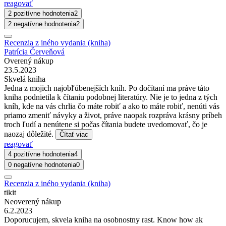
reagovať
2 pozitívne hodnotenia
2
2 negatívne hodnotenia
2
Recenzia z iného vydania (kniha)
Patrícia Červeňová
Overený nákup
23.5.2023
Skvelá kniha
Jedna z mojich najobľúbenejších kníh. Po dočítaní ma práve táto
kniha podnietila k čítaniu podobnej literatúry. Nie je to jedna z tých
kníh, kde na vás chrlia čo máte robiť a ako to máte robiť, nenúti vás
priamo zmeniť návyky a život, práve naopak rozpráva krásny príbeh
troch ľudí a nenútene si počas čítania budete uvedomovať, čo je
naozaj dôležité.
Čítať viac
reagovať
4 pozitívne hodnotenia
4
0 negatívne hodnotenia
0
Recenzia z iného vydania (kniha)
tikit
Neoverený nákup
6.2.2023
Doporucujem, skvela kniha na osobnostny rast. Know how ak