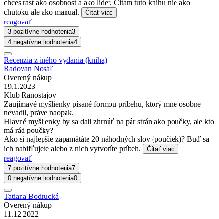
chces rast ako osobnost a ako lider. Citam tuto knihu nie ako
chutoku ale ako manual.
Čítať viac
reagovať
3 pozitívne hodnotenia
3
4 negatívne hodnotenia
4
Recenzia z iného vydania (kniha)
Radovan Nosáľ
Overený nákup
19.1.2023
Klub Ranostajov
Zaujímavé myšlienky písané formou príbehu, ktorý mne osobne
nevadil, práve naopak.
Hlavné myšlienky by sa dali zhrnúť na pár strán ako poučky, ale kto
má rád poučky?
Ako si najlepšie zapamätáte 20 náhodných slov (poučiek)? Buď sa
ich nabifľujete alebo z nich vytvoríte príbeh.
Čítať viac
reagovať
7 pozitívne hodnotenia
7
0 negatívne hodnotenia
0
Tatiana Bodrucká
Overený nákup
11.12.2022