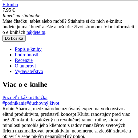
E-kniha
7,95 €
Ihneď na stiahnutie
Máte čítačku, tablet alebo mobil? Stiahnite si do nich e-knihu:
budete ju mať hneď a ešte aj ušetríte život stromom. Viac informácii
o e-knihách
nájdete tu
.
Do košíka
Popis e-knihy
Podrobnosti
Recenzie
O autorovi
Vydavateľstvo
Viac o e-knihe
Pozrieť ukážku
Ukážka
#podnikania
#duchovný život
Robin Sharma, medzinárodne uznávaný expert na vodcovstvo a
elitnú produktivitu, predstavil koncept Klubu ranostajov pred viac
než 20 rokmi. Je založený na revolučnej rannej rutine, ktorá v
minulosti pomohla jeho klientom z radov manažérov svetových
firiem maximalizovať produktivitu, nepomerne si zlepšiť zdravie a
objaviť v sebe nikým nenarušiteľný pokoj.