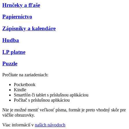
Hrnčeky a fľaše
Papiernictvo
Zápisníky a kalendáre
Hudba
LP platne
Puzzle
Prečítate na zariadeniach:
Pocketbook
Kindle
Smartfón či tablet s príslušnou aplikáciou
Počítač s príslušnou aplikáciou
Nie je možné meniť veľkosť písma, formát je preto vhodný skôr pre
väčšie obrazovky.
Viac informácií v
našich návodoch