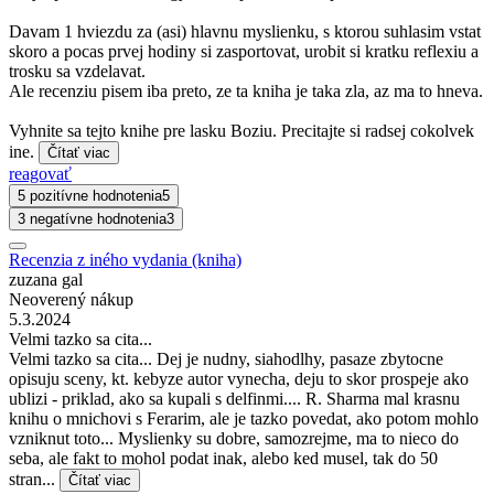
Davam 1 hviezdu za (asi) hlavnu myslienku, s ktorou suhlasim vstat
skoro a pocas prvej hodiny si zasportovat, urobit si kratku reflexiu a
trosku sa vzdelavat.
Ale recenziu pisem iba preto, ze ta kniha je taka zla, az ma to hneva.
Vyhnite sa tejto knihe pre lasku Boziu. Precitajte si radsej cokolvek
ine.
Čítať viac
reagovať
5 pozitívne hodnotenia
5
3 negatívne hodnotenia
3
Recenzia z iného vydania (kniha)
zuzana gal
Neoverený nákup
5.3.2024
Velmi tazko sa cita...
Velmi tazko sa cita... Dej je nudny, siahodlhy, pasaze zbytocne
opisuju sceny, kt. kebyze autor vynecha, deju to skor prospeje ako
ublizi - priklad, ako sa kupali s delfinmi.... R. Sharma mal krasnu
knihu o mnichovi s Ferarim, ale je tazko povedat, ako potom mohlo
vzniknut toto... Myslienky su dobre, samozrejme, ma to nieco do
seba, ale fakt to mohol podat inak, alebo ked musel, tak do 50
stran...
Čítať viac