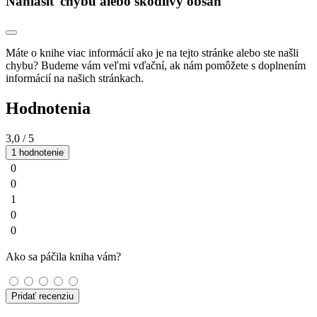
Nahlásiť chybu alebo škodlivý obsah
Máte o knihe viac informácií ako je na tejto stránke alebo ste našli
chybu? Budeme vám veľmi vďační, ak nám pomôžete s doplnením
informácií na našich stránkach.
Hodnotenia
3,0
/ 5
1 hodnotenie
0
0
1
0
0
Ako sa páčila kniha vám?
Pridať recenziu