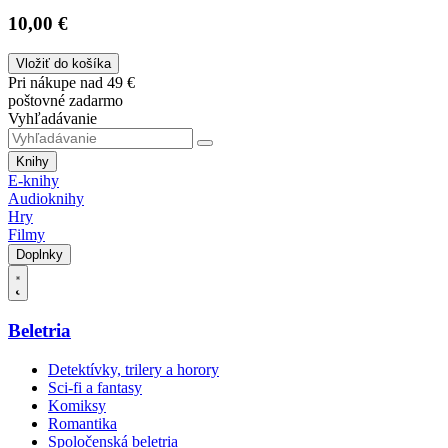
10,00 €
Vložiť do košíka
Pri nákupe nad 49 €
poštovné zadarmo
Vyhľadávanie
Knihy
E-knihy
Audioknihy
Hry
Filmy
Doplnky
Beletria
Detektívky, trilery a horory
Sci-fi a fantasy
Komiksy
Romantika
Spoločenská beletria