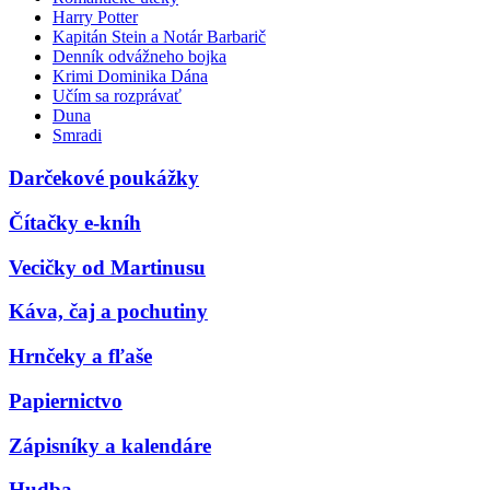
Harry Potter
Kapitán Stein a Notár Barbarič
Denník odvážneho bojka
Krimi Dominika Dána
Učím sa rozprávať
Duna
Smradi
Darčekové poukážky
Čítačky e-kníh
Vecičky od Martinusu
Káva, čaj a pochutiny
Hrnčeky a fľaše
Papiernictvo
Zápisníky a kalendáre
Hudba