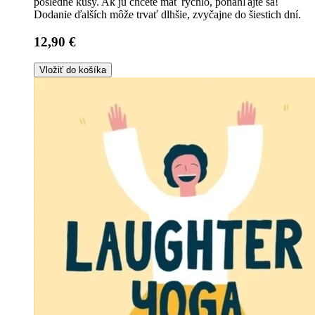
posledné kusy. Ak ju chcete mať rýchlo, ponáhľajte sa!
Dodanie ďalších môže trvať dlhšie, zvyčajne do šiestich dní.
12,90 €
Vložiť do košíka