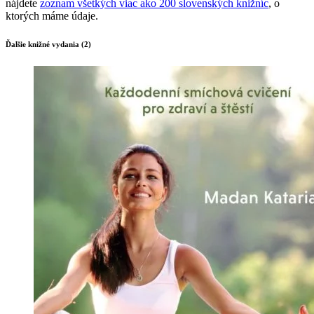
nájdete
zoznam všetkých viac ako 200 slovenských knižníc
, o
ktorých máme údaje.
Ďalšie knižné vydania (2)