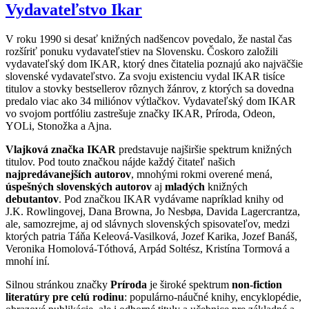
Vydavateľstvo Ikar
V roku 1990 si desať knižných nadšencov povedalo, že nastal čas
rozšíriť ponuku vydavateľstiev na Slovensku. Čoskoro založili
vydavateľský dom IKAR, ktorý dnes čitatelia poznajú ako najväčšie
slovenské vydavateľstvo. Za svoju existenciu vydal IKAR tisíce
titulov a stovky bestsellerov rôznych žánrov, z ktorých sa dovedna
predalo viac ako 34 miliónov výtlačkov. Vydavateľský dom IKAR
vo svojom portfóliu zastrešuje značky IKAR, Príroda, Odeon,
YOLi, Stonožka a Ajna.
Vlajková značka IKAR
predstavuje najširšie spektrum knižných
titulov. Pod touto značkou nájde každý čitateľ našich
najpredávanejších autorov
, mnohými rokmi overené mená,
úspešných slovenských autorov
aj
mladých
knižných
debutantov
. Pod značkou IKAR vydávame napríklad knihy od
J.K. Rowlingovej, Dana Browna, Jo Nesbøa, Davida Lagercrantza,
ale, samozrejme, aj od slávnych slovenských spisovateľov, medzi
ktorých patria Táňa Keleová-Vasilková, Jozef Karika, Jozef Banáš,
Veronika Homolová-Tóthová, Arpád Soltész, Kristína Tormová a
mnohí iní.
Silnou stránkou značky
Príroda
je široké spektrum
non-fiction
literatúry pre celú rodinu
: populárno-náučné knihy, encyklopédie,