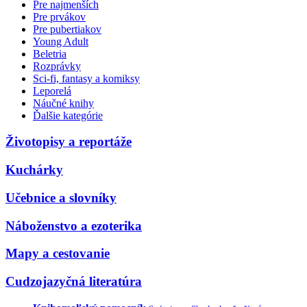
Pre najmenších
Pre prvákov
Pre pubertiakov
Young Adult
Beletria
Rozprávky
Sci-fi, fantasy a komiksy
Leporelá
Náučné knihy
Ďalšie kategórie
Životopisy a reportáže
Kuchárky
Učebnice a slovníky
Náboženstvo a ezoterika
Mapy a cestovanie
Cudzojazyčná literatúra