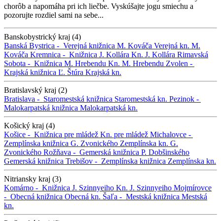
chorôb a napomáha pri ich liečbe. Vyskúšajte jogu smiechu a
pozorujte rozdiel sami na sebe...
Banskobystrický kraj (4)
Banská Bystrica -
Verejná knižnica M. Kováča
Verejná kn. M.
Kováča
Kremnica -
Knižnica J. Kollára
Kn. J. Kollára
Rimavská
Sobota -
Knižnica M. Hrebendu
Kn. M. Hrebendu
Zvolen -
Krajská knižnica Ľ. Štúra
Krajská kn.
Bratislavský kraj (2)
Bratislava -
Staromestská knižnica
Staromestská kn.
Pezinok -
Malokarpatská knižnica
Malokarpatská kn.
Košický kraj (4)
Košice -
Knižnica pre mládež
Kn. pre mládež
Michalovce -
Zemplínska knižnica G. Zvonického
Zemplínska kn. G.
Zvonického
Rožňava -
Gemerská knižnica P. Dobšinského
Gemerská knižnica
Trebišov -
Zemplínska knižnica
Zemplínska kn.
Nitriansky kraj (3)
Komárno -
Knižnica J. Szinnyeiho
Kn. J. Szinnyeiho
Mojmírovce
-
Obecná knižnica
Obecná kn.
Šaľa -
Mestská knižnica
Mestská
kn.