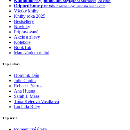
Knihomoľský pomocník
Spýtajte sa Sherlocka, čo čítať
Odporúčame pre vás
Knižné tipy ušité na mieru vám
Všetky knihy
Knihy roka 2025
Bestsellery
Novinky
Pripravované
Akcie a zľavy
Kolekcie
BookTok
Mám záujem o titul
Top autori
Dominik Dán
Julie Caplin
Rebecca Yarros
Ana Huang
Sarah J. Maas
Táňa Keleová Vasilková
Lucinda Riley
Top série
Romantické úteky