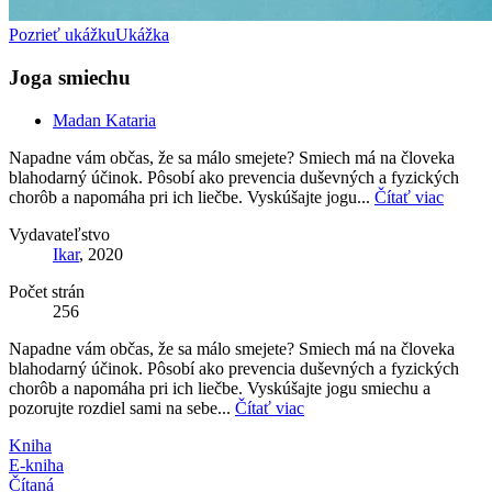
Pozrieť ukážku
Ukážka
Joga smiechu
Madan Kataria
Napadne vám občas, že sa málo smejete? Smiech má na človeka
blahodarný účinok. Pôsobí ako prevencia duševných a fyzických
chorôb a napomáha pri ich liečbe. Vyskúšajte jogu...
Čítať viac
Vydavateľstvo
Ikar
, 2020
Počet strán
256
Napadne vám občas, že sa málo smejete? Smiech má na človeka
blahodarný účinok. Pôsobí ako prevencia duševných a fyzických
chorôb a napomáha pri ich liečbe. Vyskúšajte jogu smiechu a
pozorujte rozdiel sami na sebe...
Čítať viac
Kniha
E-kniha
Čítaná