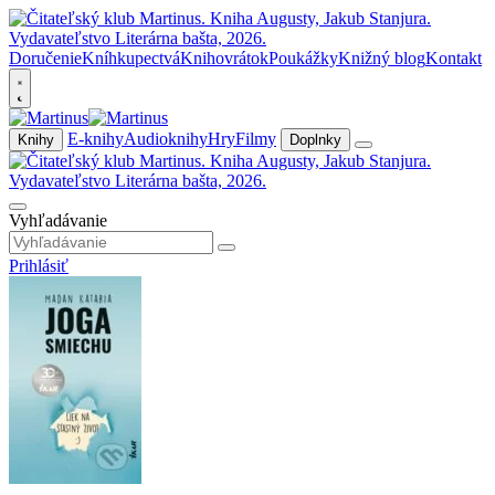
Doručenie
Kníhkupectvá
Knihovrátok
Poukážky
Knižný blog
Kontakt
E-knihy
Audioknihy
Hry
Filmy
Knihy
Doplnky
Vyhľadávanie
Prihlásiť