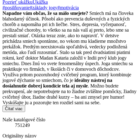
Pozrieť ukážku
Ukážka
#posilňovanie
#základy jogy
#motivácia
Napadne vám občas, že sa málo smejete?
Smiech má na človeka
blahodarný účinok. Pôsobí ako prevencia duševných a fyzických
chorôb a napomáha pri ich liečbe. Stres, depresia, vyčerpanosť,
civilizačné choroby, to všetko sa na nás valí aj preto, lebo sme sa
prestali smiať. Otázka teraz znie, ako to napraviť. V detstve
prichádza smiech spontánne, no vekom mu kladieme množstvo
prekážok. Predtým neexistovala spoľahlivá, vedecky podložená
metóda, ako ľudí rozosmiať. Stalo sa tak pred dvadsiatimi piatimi
rokmi, keď doktor Madan Kataria založil v Indii prvý klub jogy
smiechu. Dnes žnú vo svete fenomenálny úspech. Joga smiechu sa
praktikuje vo firmách, v školách či v domovoch dôchodcov.
Využíva pritom pozoruhodný cvičebný program, ktorý kombinuje
jogové dýchanie so smiechom, čo je
ideálny nástroj na
dosiahnutie dobrej kondície tela aj mysle
. Možno budete
prekvapení, ale nepotrebujete na to žiadne zvláštne pomôcky, žiadny
cvičebný úbor, žiadne drahé kurzy – ba ani zmysel pre humor!
Vyskúšajte ju a pozorujte ten rozdiel sami na sebe.
Čítať viac
Naše katalógové číslo
751249
Originálny názov