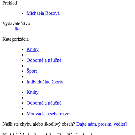
Preklad
Michaela Rosová
Vydavateľstvo
Ikar
Kategorizácia
Knihy
Odborné a náučné
Šport
Individuálne športy
Knihy
Odborné a náučné
Motivácia a sebarozvoj
Našli ste chybu alebo škodlivý obsah?
Dajte nám, prosím, vedieť!