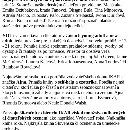
prináša Stonožka našim detským čitateľom pravidelne. Mená ako
Emilia Dziubakova, bratia Fanovci, Oksana Bula, Tina Minorová,
Adrián Macho, Ľuboslav Paľo, Zuzana Štelbaská, Ivona Ďuričová,
Roman Brat a mnohé ďalšie majú možnosť spoznať mladšie aj
staršie deti práve prostredníctvom tejto edície.
YOLi
sa zameriava na literatúru v žánroch
young adult a new
adult
, teda prevažne pre „mladých dospelých“ vo veku približne 13
- 21 rokov. Ponúka široké spektrum prekladov súčasnej tvorby, od
dystopie či fantasy až po romance. Priestor tu dostáva veľa
svetoznámych autorov a autoriek, medzi inými aj John Green, Jamie
McGuirová, Lauren Kateová, Erica Johansenová, Anna Toddová či
Rainbow Rowellová.
Najnovším prírastkom do portfólia vydavateľského domu IKAR je
značka
Ajna
. Prináša knihy o
self-help a ezoterike
. Potešia najmä
čitateľov, ktorí túžia po šťastí a neustálom sebazdokonaľovaní a
ktorých fascinujú záhady a tajomstvá medzi nebom a zemou. Ajna
prináša svetoznáme autorky a autorov, ako je Lorna Byrneová,
Rhonda Byrneová alebo Neale Donald Walsh.
Za svoju
30-ročnú existenciu IKAR získal množstvo odborných
aj čitateľských ocenení
, ako napríklad Vydavateľ roka, Najkrajšia
kniha roka, Najkrajšia kniha Slovenska či ocenenia za umelecké
preklady.