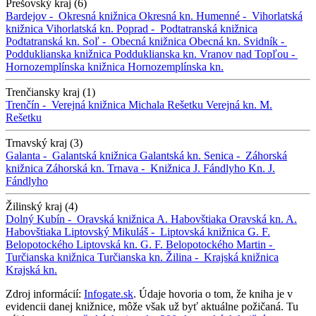
Prešovský kraj (6)
Bardejov -
Okresná knižnica
Okresná kn.
Humenné -
Vihorlatská
knižnica
Vihorlatská kn.
Poprad -
Podtatranská knižnica
Podtatranská kn.
Soľ -
Obecná knižnica
Obecná kn.
Svidník -
Podduklianska knižnica
Podduklianska kn.
Vranov nad Topľou -
Hornozemplínska knižnica
Hornozemplínska kn.
Trenčiansky kraj (1)
Trenčín -
Verejná knižnica Michala Rešetku
Verejná kn. M.
Rešetku
Trnavský kraj (3)
Galanta -
Galantská knižnica
Galantská kn.
Senica -
Záhorská
knižnica
Záhorská kn.
Trnava -
Knižnica J. Fándlyho
Kn. J.
Fándlyho
Žilinský kraj (4)
Dolný Kubín -
Oravská knižnica A. Habovštiaka
Oravská kn. A.
Habovštiaka
Liptovský Mikuláš -
Liptovská knižnica G. F.
Belopotockého
Liptovská kn. G. F. Belopotockého
Martin -
Turčianska knižnica
Turčianska kn.
Žilina -
Krajská knižnica
Krajská kn.
Zdroj informácií:
Infogate.sk
. Údaje hovoria o tom, že kniha je v
evidencii danej knižnice, môže však už byť aktuálne požičaná. Tu