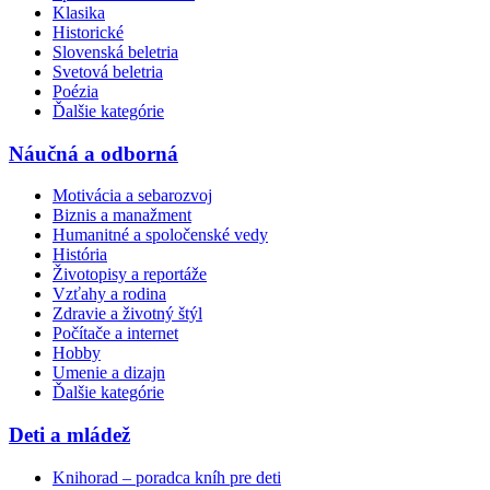
Klasika
Historické
Slovenská beletria
Svetová beletria
Poézia
Ďalšie kategórie
Náučná a odborná
Motivácia a sebarozvoj
Biznis a manažment
Humanitné a spoločenské vedy
História
Životopisy a reportáže
Vzťahy a rodina
Zdravie a životný štýl
Počítače a internet
Hobby
Umenie a dizajn
Ďalšie kategórie
Deti a mládež
Knihorad – poradca kníh pre deti