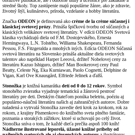
obrazové publikácie, ale i odborné tituly a učebnice pre základné a
stredné školy. Top zastúpenie majú populárne žánre, ako je zdravie,
životný štýl, kulinárstvo, príroda, vzdelanie a hobby literatúra.
Značka
ODEON
je definovaná ako
crème de la crème súčasnej i
klasickej svetovej prózy
. Prináša špičkovú tvorbu od súčasných a
klasických velikánov svetovej literatúry. V edícii ODEON Svetová
klasika vychádzajú diela od F.M. Dostojevského, Ernesta
Hemingwaya, L.N. Tolstého, Williama Shakespeara, Fernanda
Pessou, F.S. Fitzgeralda a mnohých iných. Edícia ODEON Súčasná
svetová literatúra na Slovensko prináša aktuálne diela svetových
talentov ako napríklad Harper Leeová, držiteľ Nobelovej ceny za
literatúru Kazuo Ishiguro, držiteľ Man Bookerovej ceny Paul
Beatty, Celeste Ng, Eka Kurniawan, Paolo Cognetti, Delphine de
Vigan, Karl Ove Knausgård, Elfriede Jelinek a ďalší.
Stonožka
je knižná kamarátka
detí od 0 do 12 rokov
. Symbol
stonohého zvieratka vyjadruje tematickú a žánrovú pestrosť
literatúry pre deti. Detským čitateľom ponúka beletriu, poéziu aj
populárno-náučnú literatúru našich aj zahraničných autorov. Dobre
naladená a vytrvalá Stonožka zavedie deti krok za krokom, rok za
rokom, z krajiny Písmenkovo do knižného sveta plného fantázie,
poznania a storakých zážitkov, ktoré si uchovajú po celý život.
Stonožka sníva o tom, že každé dieťa prečíta aspoň 100 kníh!
Nádherne ilustrované leporelá, úžasné knižné príbehy od
najlepších svetových ale aj slovenských autorov
a ilustrátorov