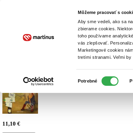
Doručenie
Kníhkupectvá
Knihovrátok
Poukážky
Knižný blog
Kontakt
Môžeme pracovať s cooki
Aby sme vedeli, ako sa na 
zbierame cookies. Niektor
E-knihy
Audioknihy
Hry
Filmy
Knihy
Doplnky
toho používame analytické
vás zlepšovať. Personaliz
Vyhľadávanie
Marketingové cookies nám 
tretími stranami. Veľmi b
Prihlásiť
Výber
Potrebné
P
súhlasu
11,10 €