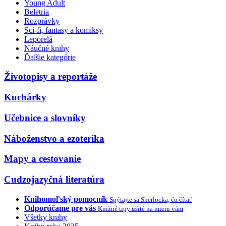
Young Adult
Beletria
Rozprávky
Sci-fi, fantasy a komiksy
Leporelá
Náučné knihy
Ďalšie kategórie
Životopisy a reportáže
Kuchárky
Učebnice a slovníky
Náboženstvo a ezoterika
Mapy a cestovanie
Cudzojazyčná literatúra
Knihomoľský pomocník
Spýtajte sa Sherlocka, čo čítať
Odporúčame pre vás
Knižné tipy ušité na mieru vám
Všetky knihy