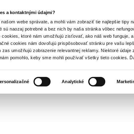
es a kontaktnými údajmi?
našom webe správate, a mohli vám zobraziť tie najlepšie tipy n
é sú naozaj potrebné a bez nich by naša stránka vôbec nefung
 cookies, ktoré nám umožňujú zisťovať, ako náš web funguje, a 
ačné cookies nám dovoľujú prispôsobovať stránku pre vašu lepši
zas umožňujú zobrazenie relevantnej reklamy. Niektoré údaje z
y nám pomohlo, keby sme mohli používať všetky tieto cookies. 
ersonalizačné
Analytické
Marketi