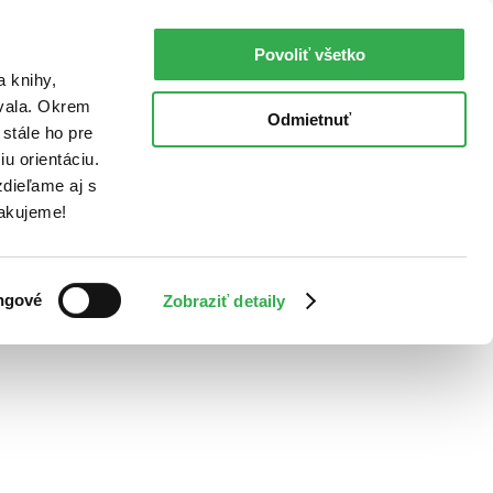
Povoliť všetko
a knihy,
ovala. Okrem
Odmietnuť
stále ho pre
u orientáciu.
dieľame aj s
Ďakujeme!
ngové
Zobraziť detaily