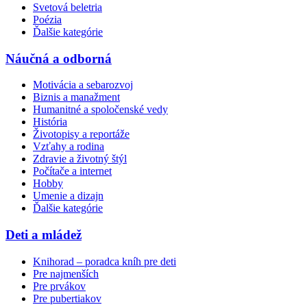
Svetová beletria
Poézia
Ďalšie kategórie
Náučná a odborná
Motivácia a sebarozvoj
Biznis a manažment
Humanitné a spoločenské vedy
História
Životopisy a reportáže
Vzťahy a rodina
Zdravie a životný štýl
Počítače a internet
Hobby
Umenie a dizajn
Ďalšie kategórie
Deti a mládež
Knihorad – poradca kníh pre deti
Pre najmenších
Pre prvákov
Pre pubertiakov