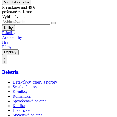
Vložiť do košíka
Pri nákupe nad 49 €
poštovné zadarmo
Vyhľadávanie
Knihy
E-knihy
Audioknihy
Hry
Filmy
Doplnky
Beletria
Detektívky, trilery a horory
Sci-fi a fantasy
Komiksy
Romantika
Spoločenská beletria
Klasika
Historické
Slovenská beletria