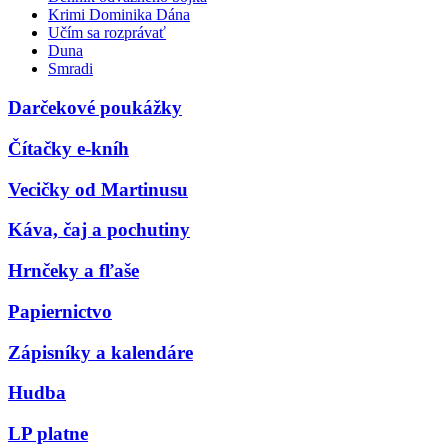
Krimi Dominika Dána
Učím sa rozprávať
Duna
Smradi
Darčekové poukážky
Čítačky e-kníh
Vecičky od Martinusu
Káva, čaj a pochutiny
Hrnčeky a fľaše
Papiernictvo
Zápisníky a kalendáre
Hudba
LP platne