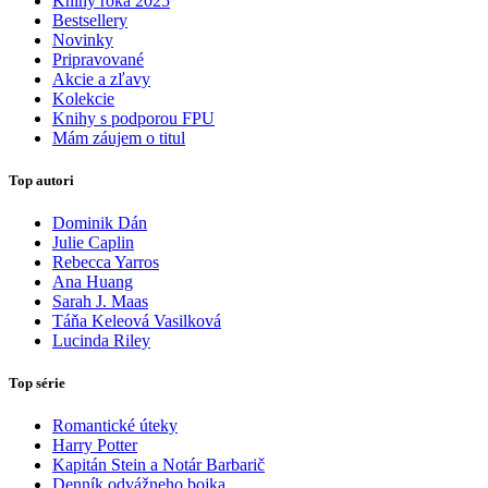
Knihy roka 2025
Bestsellery
Novinky
Pripravované
Akcie a zľavy
Kolekcie
Knihy s podporou FPU
Mám záujem o titul
Top autori
Dominik Dán
Julie Caplin
Rebecca Yarros
Ana Huang
Sarah J. Maas
Táňa Keleová Vasilková
Lucinda Riley
Top série
Romantické úteky
Harry Potter
Kapitán Stein a Notár Barbarič
Denník odvážneho bojka