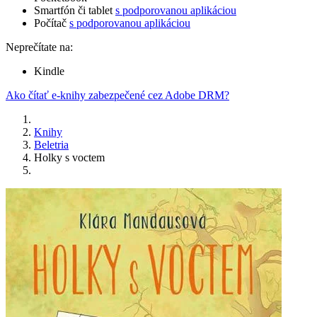
Smartfón či tablet
s podporovanou aplikáciou
Počítač
s podporovanou aplikáciou
Neprečítate na:
Kindle
Ako čítať e-knihy zabezpečené cez Adobe DRM?
Knihy
Beletria
Holky s voctem