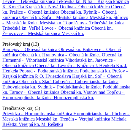
Levice -
Tekovská knižnica
Tekovská kn.
Nitra -
Krajská knižnica
K. Kmeťka
Krajská kn.
Nová Dedina -
Obecná knižnica
Obecná
kn.
Prašice -
Obecná knižnica
Obecná kn.
Rybník -
Obecná
knižnica
Obecná kn.
Šaľa -
Mestská knižnica
Mestská kn.
Štúrovo
-
Mestská knižnica
Mestská kn.
Topoľčany -
Tribečská knižnica
Tribečská kn.
Veľké Lovce -
Obecná knižnica
Obecná kn.
Želiezovce -
Mestská knižnica
Mestská kn.
Prešovský kraj (13)
Bardejov -
Okresná knižnica
Okresná kn.
Batizovce -
Obecná
knižnica
Obecná kn.
Hranovnica -
Obecná knižnica
Obecná kn.
Humenné -
Vihorlatská knižnica
Vihorlatská kn.
Jarovnice -
Obecná knižnica
Obecná kn.
Levoča -
Knižnica J. Henkela
Kn. J.
Henkela
Poprad -
Podtatranská knižnica
Podtatranská kn.
Prešov -
Krajská knižnica P. O. Hviezdoslava
Krajská kn.
Soľ -
Obecná
knižnica
Obecná kn.
Stará Ľubovňa -
Ľubovnianska knižnica
Ľubovnianska kn.
Svidník -
Podduklianska knižnica
Podduklianska
kn.
Tarnov -
Obecná knižnica
Obecná kn.
Vranov nad Topľou -
Hornozemplínska knižnica
Hornozemplínska kn.
Trenčiansky kraj (3)
Prievidza -
Hornonitrianska knižnica
Hornonitrianska kn.
Púchov -
Mestská knižnica
Mestská kn.
Trenčín -
Verejná knižnica Michala
Rešetku
Verejná kn. M. Rešetku