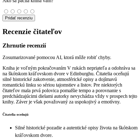
Ako sa páčila kniha vám?
Pridať recenziu
Recenzie čitateľov
Zhrnutie recenzií
Zosumarizované pomocou AI, ktorá môže robiť chyby.
Kniha je voľným pokračovaním V rukách nepriateľa a odohráva sa
na škótskom kráľovskom dvore v Edinburghu. Čitatelia oceňujú
silné historické zakotvenie, atmosférické opisy a dojímavú
romantickú linku so sériou tajomstiev a listov. Pre niektorých
čitateľov mala prvá polovica pomalšie tempo a porovnanie s
predchádzajúcimi dielami autorky nevychádza vždy v prospech tejto
knihy. Záver je však považovaný za uspokojivý a emotívny.
Čitatelia oceňujú
Silné historické pozadie a autentické opisy života na škótskom
kráľovskom dvore.