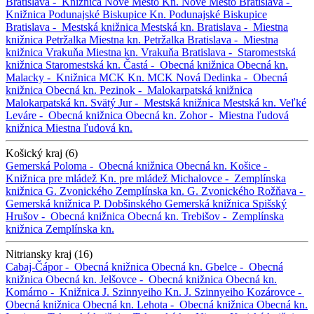
Bratislava -
Knižnica Nové Mesto
Kn. Nové Mesto
Bratislava -
Knižnica Podunajské Biskupice
Kn. Podunajské Biskupice
Bratislava -
Mestská knižnica
Mestská kn.
Bratislava -
Miestna
knižnica Petržalka
Miestna kn. Petržalka
Bratislava -
Miestna
knižnica Vrakuňa
Miestna kn. Vrakuňa
Bratislava -
Staromestská
knižnica
Staromestská kn.
Častá -
Obecná knižnica
Obecná kn.
Malacky -
Knižnica MCK
Kn. MCK
Nová Dedinka -
Obecná
knižnica
Obecná kn.
Pezinok -
Malokarpatská knižnica
Malokarpatská kn.
Svätý Jur -
Mestská knižnica
Mestská kn.
Veľké
Leváre -
Obecná knižnica
Obecná kn.
Zohor -
Miestna ľudová
knižnica
Miestna ľudová kn.
Košický kraj (6)
Gemerská Poloma -
Obecná knižnica
Obecná kn.
Košice -
Knižnica pre mládež
Kn. pre mládež
Michalovce -
Zemplínska
knižnica G. Zvonického
Zemplínska kn. G. Zvonického
Rožňava -
Gemerská knižnica P. Dobšinského
Gemerská knižnica
Spišský
Hrušov -
Obecná knižnica
Obecná kn.
Trebišov -
Zemplínska
knižnica
Zemplínska kn.
Nitriansky kraj (16)
Cabaj-Čápor -
Obecná knižnica
Obecná kn.
Gbelce -
Obecná
knižnica
Obecná kn.
Jelšovce -
Obecná knižnica
Obecná kn.
Komárno -
Knižnica J. Szinnyeiho
Kn. J. Szinnyeiho
Kozárovce -
Obecná knižnica
Obecná kn.
Lehota -
Obecná knižnica
Obecná kn.