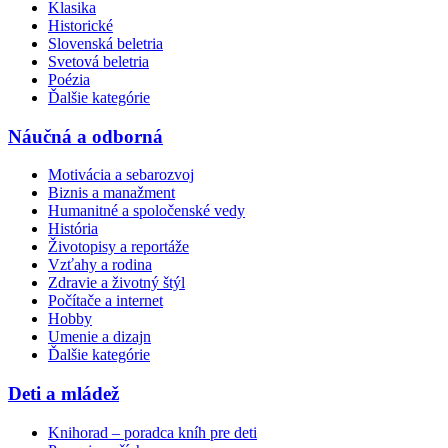
Klasika
Historické
Slovenská beletria
Svetová beletria
Poézia
Ďalšie kategórie
Náučná a odborná
Motivácia a sebarozvoj
Biznis a manažment
Humanitné a spoločenské vedy
História
Životopisy a reportáže
Vzťahy a rodina
Zdravie a životný štýl
Počítače a internet
Hobby
Umenie a dizajn
Ďalšie kategórie
Deti a mládež
Knihorad – poradca kníh pre deti