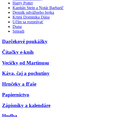
Harry Potter
Kapitán Stein a Notár Barbarič
Denník odvážneho bojka
Krimi Dominika Dána
Učím sa rozprávať
Duna
Smradi
Darčekové poukážky
Čítačky e-kníh
Vecičky od Martinusu
Káva, čaj a pochutiny
Hrnčeky a fľaše
Papiernictvo
Zápisníky a kalendáre
Hudba