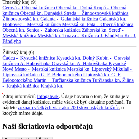
Trnavský kraj (9)
Cerová -
Obecná knižnica
Obecná kn.
Dolná Krupá -
Obecná
knižnica
Obecná kn.
Dunajská Streda -
Žitnoostrovská knižnica
Žitnoostrovská kn.
Galanta -
Galantská knižnica
Galantská kn.
Hlohovec -
Mestská knižnica
Mestská kn.
Pata -
Obecná knižnica
Obecná kn.
Senica -
Záhorská knižnica
Záhorská kn.
Sereď -
Mestská knižnica
Mestská kn.
Trnava -
Knižnica J. Fándlyho
Kn. J.
Fándlyho
Žilinský kraj (6)
Čadca -
Kysucká knižnica
Kysucká kn.
Dolný Kubín -
Oravská
knižnica A. Habovštiaka
Oravská kn. A. Habovštiaka
Kysucké
Nové Mesto -
Mestská knižnica
Mestská kn.
Liptovský Mikuláš -
Liptovská knižnica G. F. Belopotockého
Liptovská kn. G. F.
Belopotockého
Martin -
Turčianska knižnica
Turčianska kn.
Žilina
-
Krajská knižnica
Krajská kn.
Zdroj informácií:
Infogate.sk
. Údaje hovoria o tom, že kniha je v
evidencii danej knižnice, môže však už byť aktuálne požičaná. Tu
nájdete
zoznam všetkých viac ako 200 slovenských knižníc
, o
ktorých máme údaje.
Naši škriatkovia odporúčajú