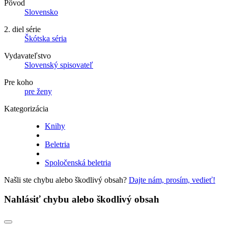
Pôvod
Slovensko
2. diel série
Škótska séria
Vydavateľstvo
Slovenský spisovateľ
Pre koho
pre ženy
Kategorizácia
Knihy
Beletria
Spoločenská beletria
Našli ste chybu alebo škodlivý obsah?
Dajte nám, prosím, vedieť!
Nahlásiť chybu alebo škodlivý obsah