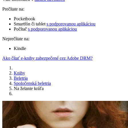
Prečítate na:
Pocketbook
Smartfón či tablet
s podporovanou aplikáciou
Počítač
s podporovanou aplikáciou
Neprečítate na:
Kindle
Ako čítať e-knihy zabezpečené cez Adobe DRM?
Knihy
Beletria
Spoločenská beletria
Na želanie kráľa