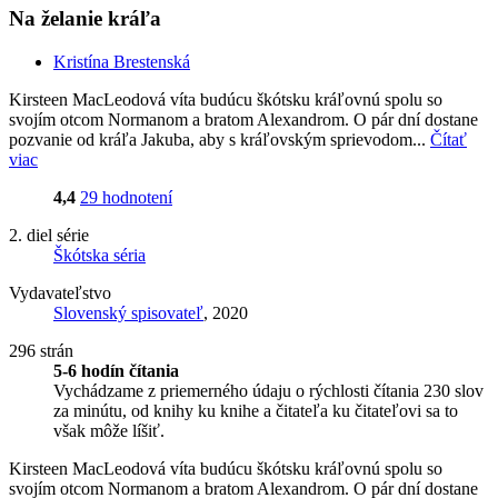
Na želanie kráľa
Kristína Brestenská
Kirsteen MacLeodová víta budúcu škótsku kráľovnú spolu so
svojím otcom Normanom a bratom Alexandrom. O pár dní dostane
pozvanie od kráľa Jakuba, aby s kráľovským sprievodom...
Čítať
viac
4,4
29 hodnotení
2. diel série
Škótska séria
Vydavateľstvo
Slovenský spisovateľ
, 2020
296 strán
5-6 hodín čítania
Vychádzame z priemerného údaju o rýchlosti čítania 230 slov
za minútu, od knihy ku knihe a čitateľa ku čitateľovi sa to
však môže líšiť.
Kirsteen MacLeodová víta budúcu škótsku kráľovnú spolu so
svojím otcom Normanom a bratom Alexandrom. O pár dní dostane