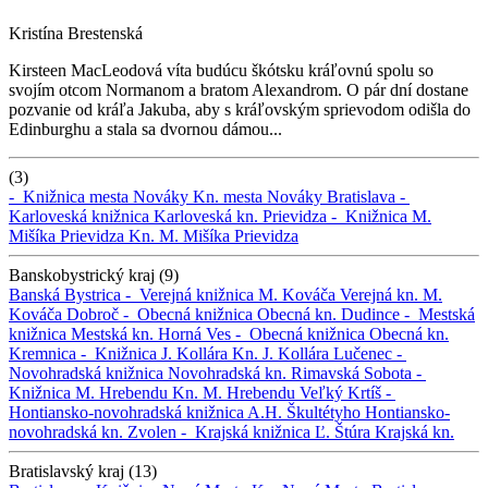
Kristína Brestenská
Kirsteen MacLeodová víta budúcu škótsku kráľovnú spolu so
svojím otcom Normanom a bratom Alexandrom. O pár dní dostane
pozvanie od kráľa Jakuba, aby s kráľovským sprievodom odišla do
Edinburghu a stala sa dvornou dámou...
(3)
-
Knižnica mesta Nováky
Kn. mesta Nováky
Bratislava -
Karloveská knižnica
Karloveská kn.
Prievidza -
Knižnica M.
Mišíka Prievidza
Kn. M. Mišíka Prievidza
Banskobystrický kraj (9)
Banská Bystrica -
Verejná knižnica M. Kováča
Verejná kn. M.
Kováča
Dobroč -
Obecná knižnica
Obecná kn.
Dudince -
Mestská
knižnica
Mestská kn.
Horná Ves -
Obecná knižnica
Obecná kn.
Kremnica -
Knižnica J. Kollára
Kn. J. Kollára
Lučenec -
Novohradská knižnica
Novohradská kn.
Rimavská Sobota -
Knižnica M. Hrebendu
Kn. M. Hrebendu
Veľký Krtíš -
Hontiansko-novohradská knižnica A.H. Škultétyho
Hontiansko-
novohradská kn.
Zvolen -
Krajská knižnica Ľ. Štúra
Krajská kn.
Bratislavský kraj (13)