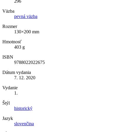
296
Väzba
pevná väzba
Rozmer
130×200 mm
Hmotnosť
403 g
ISBN
9788022022675
Dátum vydania
7. 12. 2020
Vydanie
1.
Štýl
historický
Jazyk
slovenčina