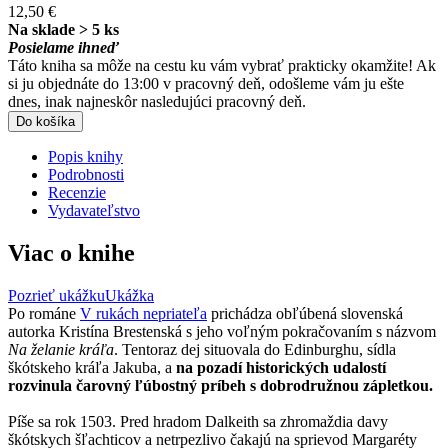
12,50 €
Na sklade > 5 ks
Posielame ihneď
Táto kniha sa môže na cestu ku vám vybrať prakticky okamžite! Ak
si ju objednáte do 13:00 v pracovný deň, odošleme vám ju ešte
dnes, inak najneskôr nasledujúci pracovný deň.
Do košíka
Popis knihy
Podrobnosti
Recenzie
Vydavateľstvo
Viac o knihe
Pozrieť ukážku
Ukážka
Po románe
V rukách nepriateľa
prichádza obľúbená slovenská
autorka Kristína Brestenská s jeho voľným pokračovaním s názvom
Na želanie kráľa
. Tentoraz dej situovala do Edinburghu, sídla
škótskeho kráľa Jakuba, a
na pozadí historických udalostí
rozvinula čarovný ľúbostný príbeh s dobrodružnou zápletkou.
Píše sa rok 1503. Pred hradom Dalkeith sa zhromaždia davy
škótskych šľachticov a netrpezlivo čakajú na sprievod Margaréty