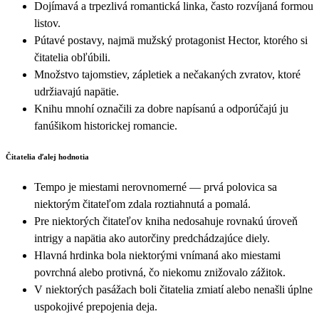
Dojímavá a trpezlivá romantická linka, často rozvíjaná formou
listov.
Pútavé postavy, najmä mužský protagonist Hector, ktorého si
čitatelia obľúbili.
Množstvo tajomstiev, zápletiek a nečakaných zvratov, ktoré
udržiavajú napätie.
Knihu mnohí označili za dobre napísanú a odporúčajú ju
fanúšikom historickej romancie.
Čitatelia ďalej hodnotia
Tempo je miestami nerovnomerné — prvá polovica sa
niektorým čitateľom zdala roztiahnutá a pomalá.
Pre niektorých čitateľov kniha nedosahuje rovnakú úroveň
intrigy a napätia ako autorčiny predchádzajúce diely.
Hlavná hrdinka bola niektorými vnímaná ako miestami
povrchná alebo protivná, čo niekomu znižovalo zážitok.
V niektorých pasážach boli čitatelia zmiatí alebo nenašli úplne
uspokojivé prepojenia deja.