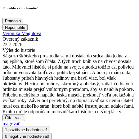
Pomohlo vám zhrnutie?
Pomohlo
Nepomohlo
Veronika Magulova
Overený zákazník
22.7.2026
Výlet do histórie
Sága zo škótskeho prostredia sa mi dostala do srdca ako jedna z
najlepších, ktoré som čítala. Z tých troch kníh sa na chvost dostala
táto. Milovníci histórie si prídu na svoje, autorka totižto asi polivicu
príbehu venovala kráľovi a politickej situácii. A hoci ju mám rada,
ľúbostný príbeh hlavných hrdinov ma bavil viac, bol však
oklieštený. Hector bol múdry, skromný a obetavý, zatiaľ čo hlavná
hrdinka musela prejsť vnútorným prerodom, aby sa naučila pokore.
Príbehu nechýbalo napätie, láska musela prekonať veľa prekážok a
vyčkať roky. Záver bol perfektný, no dopracovať sa k nemu čitateľ
musí cez niekoľko strán, ktoré boli nabité frustrujúcimi udalosťami.
Knihu určite odporúčam milovníčkam histórie a nežnej lásky.
Čítať viac
reagovať
1 pozitívne hodnotenie
1
0 negatívne hodnotenia
0