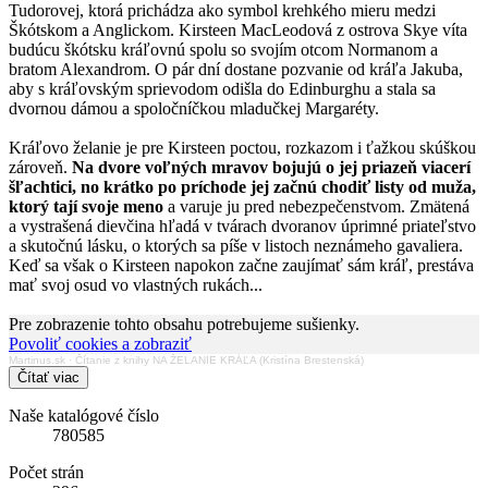
Tudorovej, ktorá prichádza ako symbol krehkého mieru medzi
Škótskom a Anglickom. Kirsteen MacLeodová z ostrova Skye víta
budúcu škótsku kráľovnú spolu so svojím otcom Normanom a
bratom Alexandrom. O pár dní dostane pozvanie od kráľa Jakuba,
aby s kráľovským sprievodom odišla do Edinburghu a stala sa
dvornou dámou a spoločníčkou mladučkej Margaréty.
Kráľovo želanie je pre Kirsteen poctou, rozkazom i ťažkou skúškou
zároveň.
Na dvore voľných mravov bojujú o jej priazeň viacerí
šľachtici, no krátko po príchode jej začnú chodiť listy od muža,
ktorý tají svoje meno
a varuje ju pred nebezpečenstvom. Zmätená
a vystrašená dievčina hľadá v tvárach dvoranov úprimné priateľstvo
a skutočnú lásku, o ktorých sa píše v listoch neznámeho gavaliera.
Keď sa však o Kirsteen napokon začne zaujímať sám kráľ, prestáva
mať svoj osud vo vlastných rukách...
Pre zobrazenie tohto obsahu potrebujeme sušienky.
Povoliť cookies a zobraziť
Martinus.sk
·
Čítanie z knihy NA ŽELANIE KRÁĽA (Kristína Brestenská)
Čítať viac
Naše katalógové číslo
780585
Počet strán