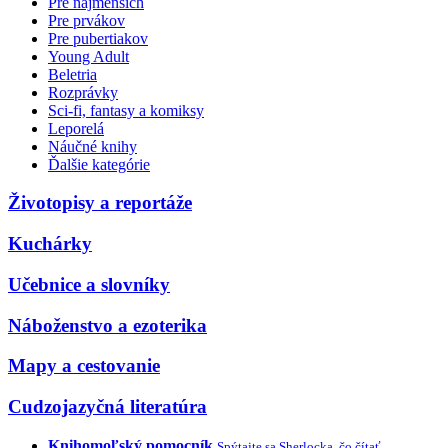
Pre najmenších
Pre prvákov
Pre pubertiakov
Young Adult
Beletria
Rozprávky
Sci-fi, fantasy a komiksy
Leporelá
Náučné knihy
Ďalšie kategórie
Životopisy a reportáže
Kuchárky
Učebnice a slovníky
Náboženstvo a ezoterika
Mapy a cestovanie
Cudzojazyčná literatúra
Knihomoľský pomocník
Spýtajte sa Sherlocka, čo čítať