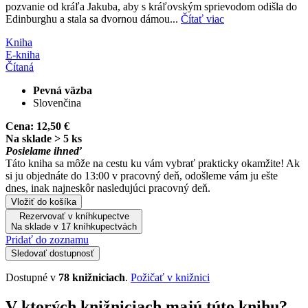
pozvanie od kráľa Jakuba, aby s kráľovským sprievodom odišla do
Edinburghu a stala sa dvornou dámou...
Čítať viac
Kniha
E-kniha
Čítaná
Pevná väzba
Slovenčina
Cena:
12,50 €
Na sklade > 5 ks
Posielame ihneď
Táto kniha sa môže na cestu ku vám vybrať prakticky okamžite! Ak
si ju objednáte do 13:00 v pracovný deň, odošleme vám ju ešte
dnes, inak najneskôr nasledujúci pracovný deň.
Vložiť do košíka
Rezervovať v kníhkupectve
Na sklade v 17 kníhkupectvách
Pridať do zoznamu
Sledovať dostupnosť
Dostupné v
78 knižniciach
.
Požičať v knižnici
V ktorých knižniciach majú túto knihu?