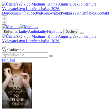
Doručenie
Kníhkupectvá
Knihovrátok
Poukážky
Knižný blog
Kontakt
E-knihy
Audioknihy
Hry
Filmy
Knihy
Doplnky
Vyhľadávanie
Prihlásiť