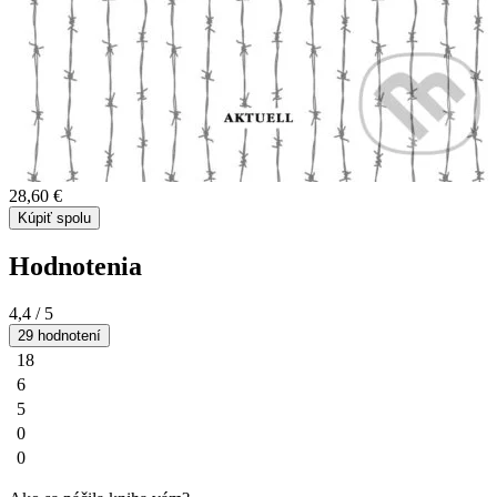
28,60 €
Kúpiť spolu
Hodnotenia
4,4
/ 5
29 hodnotení
18
6
5
0
0