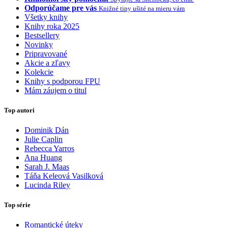
Odporúčame pre vás
Knižné tipy ušité na mieru vám
Všetky knihy
Knihy roka 2025
Bestsellery
Novinky
Pripravované
Akcie a zľavy
Kolekcie
Knihy s podporou FPU
Mám záujem o titul
Top autori
Dominik Dán
Julie Caplin
Rebecca Yarros
Ana Huang
Sarah J. Maas
Táňa Keleová Vasilková
Lucinda Riley
Top série
Romantické úteky