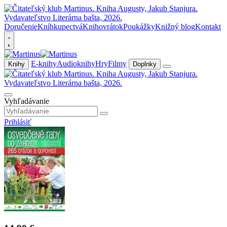
Doručenie
Kníhkupectvá
Knihovrátok
Poukážky
Knižný blog
Kontakt
E-knihy
Audioknihy
Hry
Filmy
Knihy
Doplnky
Vyhľadávanie
Prihlásiť