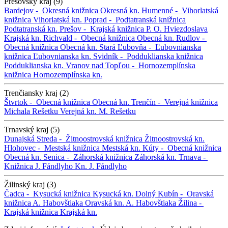
Prešovský kraj (9)
Bardejov -
Okresná knižnica
Okresná kn.
Humenné -
Vihorlatská
knižnica
Vihorlatská kn.
Poprad -
Podtatranská knižnica
Podtatranská kn.
Prešov -
Krajská knižnica P. O. Hviezdoslava
Krajská kn.
Richvald -
Obecná knižnica
Obecná kn.
Rudlov -
Obecná knižnica
Obecná kn.
Stará Ľubovňa -
Ľubovnianska
knižnica
Ľubovnianska kn.
Svidník -
Podduklianska knižnica
Podduklianska kn.
Vranov nad Topľou -
Hornozemplínska
knižnica
Hornozemplínska kn.
Trenčiansky kraj (2)
Štvrtok -
Obecná knižnica
Obecná kn.
Trenčín -
Verejná knižnica
Michala Rešetku
Verejná kn. M. Rešetku
Trnavský kraj (5)
Dunajská Streda -
Žitnoostrovská knižnica
Žitnoostrovská kn.
Hlohovec -
Mestská knižnica
Mestská kn.
Kúty -
Obecná knižnica
Obecná kn.
Senica -
Záhorská knižnica
Záhorská kn.
Trnava -
Knižnica J. Fándlyho
Kn. J. Fándlyho
Žilinský kraj (3)
Čadca -
Kysucká knižnica
Kysucká kn.
Dolný Kubín -
Oravská
knižnica A. Habovštiaka
Oravská kn. A. Habovštiaka
Žilina -
Krajská knižnica
Krajská kn.