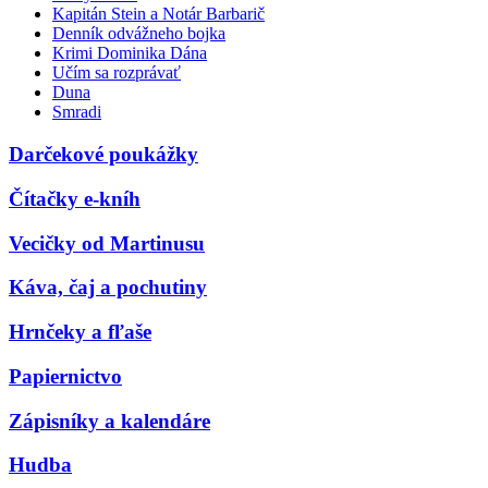
Kapitán Stein a Notár Barbarič
Denník odvážneho bojka
Krimi Dominika Dána
Učím sa rozprávať
Duna
Smradi
Darčekové poukážky
Čítačky e-kníh
Vecičky od Martinusu
Káva, čaj a pochutiny
Hrnčeky a fľaše
Papiernictvo
Zápisníky a kalendáre
Hudba