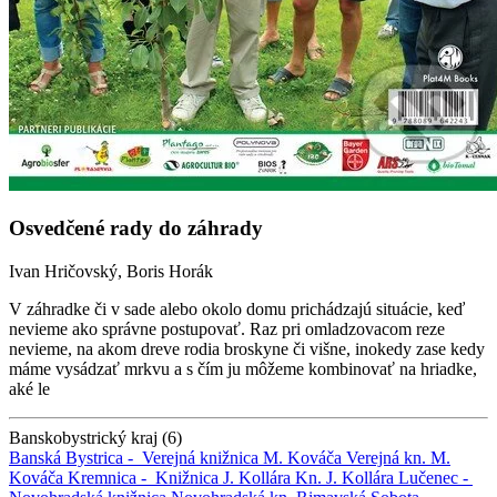
Osvedčené rady do záhrady
Ivan Hričovský, Boris Horák
V záhradke či v sade alebo okolo domu prichádzajú situácie, keď
nevieme ako správne postupovať. Raz pri omladzovacom reze
nevieme, na akom dreve rodia broskyne či višne, inokedy zase kedy
máme vysádzať mrkvu a s čím ju môžeme kombinovať na hriadke,
aké le
Banskobystrický kraj (6)
Banská Bystrica -
Verejná knižnica M. Kováča
Verejná kn. M.
Kováča
Kremnica -
Knižnica J. Kollára
Kn. J. Kollára
Lučenec -