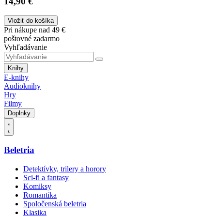
14,90 €
Vložiť do košíka
Pri nákupe nad 49 €
poštovné zadarmo
Vyhľadávanie
Knihy
E-knihy
Audioknihy
Hry
Filmy
Doplnky
Beletria
Detektívky, trilery a horory
Sci-fi a fantasy
Komiksy
Romantika
Spoločenská beletria
Klasika