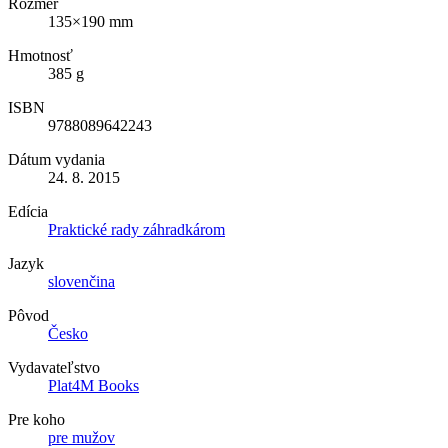
Rozmer
135×190 mm
Hmotnosť
385 g
ISBN
9788089642243
Dátum vydania
24. 8. 2015
Edícia
Praktické rady záhradkárom
Jazyk
slovenčina
Pôvod
Česko
Vydavateľstvo
Plat4M Books
Pre koho
pre mužov