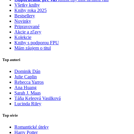
Všetky knihy
Knihy roka 2025
Bestsellery
Novinky
Pripravované
Akcie a zľavy
Kolekcie
Knihy s podporou FPU
Mám záujem o titul
Top autori
Dominik Dán
Julie Caplin
Rebecca Yarros
Ana Huang
Sarah J. Maas
Táňa Keleová Vasilková
Lucinda Riley
Top série
Romantické úteky
Harry Potter