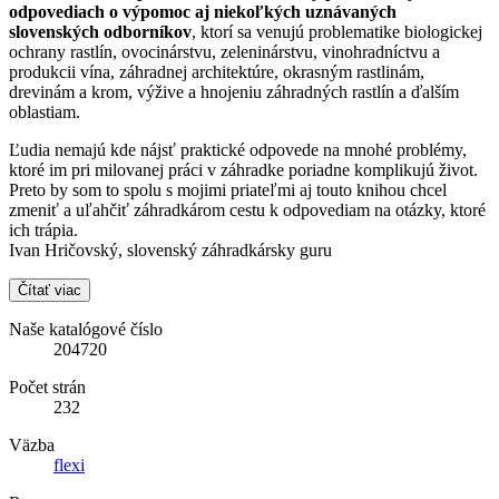
odpovediach o výpomoc aj niekoľkých uznávaných
slovenských odborníkov
, ktorí sa venujú problematike biologickej
ochrany rastlín, ovocinárstvu, zeleninárstvu, vinohradníctvu a
produkcii vína, záhradnej architektúre, okrasným rastlinám,
drevinám a krom, výžive a hnojeniu záhradných rastlín a ďalším
oblastiam.
Ľudia nemajú kde nájsť praktické odpovede na mnohé problémy,
ktoré im pri milovanej práci v záhradke poriadne komplikujú život.
Preto by som to spolu s mojimi priateľmi aj touto knihou chcel
zmeniť a uľahčiť záhradkárom cestu k odpovediam na otázky, ktoré
ich trápia.
Ivan Hričovský, slovenský záhradkársky guru
Čítať viac
Naše katalógové číslo
204720
Počet strán
232
Väzba
flexi