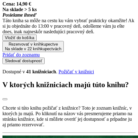
Cena:
14,90 €
Na sklade > 5 ks
Posielame ihneď
Táto kniha sa môže na cestu ku vám vybrať prakticky okamžite! Ak
si ju objednáte do 13:00 v pracovný deň, odošleme vám ju ešte
dnes, inak najneskôr nasledujúci pracovný deň.
Vložiť do košíka
Rezervovať v kníhkupectve
Na sklade v 22 kníhkupectvách
Pridať do zoznamu
Sledovať dostupnosť
Dostupné v
41 knižniciach
.
Požičať v knižnici
V ktorých knižniciach majú túto knihu?
Chcete si túto knihu požičať z knižnice? Toto je zoznam knižníc, v
ktorých ju majú. Po kliknutí na názov vás presmerujeme priamo na
stránku knižnice, kde si môžete overiť jej dostupnosť a prípadne ju
aj priamo rezervovať.