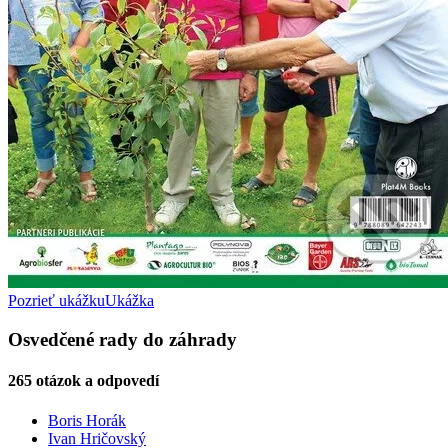
Pozrieť ukážku
Ukážka
Osvedčené rady do záhrady
265 otázok a odpovedí
Boris Horák
Ivan Hričovský