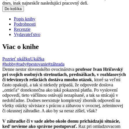
dnes, inak najneskôr nasledujúci pracovný deň.
Do košíka
Popis knihy
Podrobnosti
Recenzie
Vydavateľstvo
Viac o knihe
Pozrieť ukážku
Ukážka
#hobby
#rady
#pestovanie
#záhrada
Denne nestor slovenského ovocinárstva
profesor Ivan Hričovský
pri svojich osobných stretnutiach, prednáškach, v rozhlasových
či televíznych reláciách dostáva mnoho otázok
, ktoré sa veľmi
často opakujú, a tak si niekedy pripadá, že odpovede doslova
„omieľa“ donekonečna ako taká pokazená platňa. Po vyslovení
odpovedí, tieto väčšinou ostávajú nezapísané, a tak sa strácajú v
nedohľadne. Dodnes neexistuje komplexný zborník odpovedí na
všetky otázky súvisiace s prácou a zábavou v ovocnej, zeleninovej
či okrasnej záhradke. A ako by sa neraz zišiel, však?
V záhradke či v sade alebo okolo domu prichádzajú situácie,
keď nevieme ako správne postupovať.
Raz pri omladzovacom