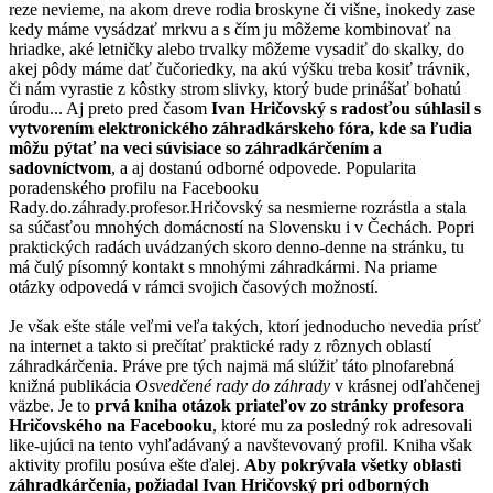
reze nevieme, na akom dreve rodia broskyne či višne, inokedy zase
kedy máme vysádzať mrkvu a s čím ju môžeme kombinovať na
hriadke, aké letničky alebo trvalky môžeme vysadiť do skalky, do
akej pôdy máme dať čučoriedky, na akú výšku treba kosiť trávnik,
či nám vyrastie z kôstky strom slivky, ktorý bude prinášať bohatú
úrodu... Aj preto pred časom
Ivan Hričovský s radosťou súhlasil s
vytvorením elektronického záhradkárskeho fóra, kde sa ľudia
môžu pýtať na veci súvisiace so záhradkárčením a
sadovníctvom
, a aj dostanú odborné odpovede. Popularita
poradenského profilu na Facebooku
Rady.do.záhrady.profesor.Hričovský sa nesmierne rozrástla a stala
sa súčasťou mnohých domácností na Slovensku i v Čechách. Popri
praktických radách uvádzaných skoro denno-denne na stránku, tu
má čulý písomný kontakt s mnohými záhradkármi. Na priame
otázky odpovedá v rámci svojich časových možností.
Je však ešte stále veľmi veľa takých, ktorí jednoducho nevedia prísť
na internet a takto si prečítať praktické rady z rôznych oblastí
záhradkárčenia. Práve pre tých najmä má slúžiť táto plnofarebná
knižná publikácia
Osvedčené rady do záhrady
v krásnej odľahčenej
väzbe. Je to
prvá kniha otázok priateľov zo stránky profesora
Hričovského na Facebooku
, ktoré mu za posledný rok adresovali
like-ujúci na tento vyhľadávaný a navštevovaný profil. Kniha však
aktivity profilu posúva ešte ďalej.
Aby pokrývala všetky oblasti
záhradkárčenia, požiadal Ivan Hričovský pri odborných