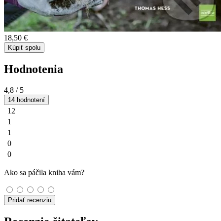
18,50 €
Kúpiť spolu
Hodnotenia
4,8
/ 5
14 hodnotení
12
1
1
0
0
Ako sa páčila kniha vám?
Pridať recenziu