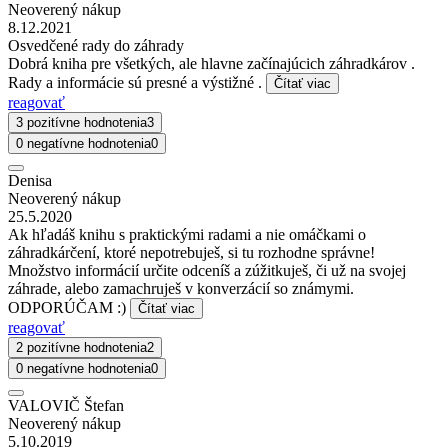
Neoverený nákup
8.12.2021
Osvedčené rady do záhrady
Dobrá kniha pre všetkých, ale hlavne začínajúcich záhradkárov .
Rady a informácie sú presné a výstižné .
Čítať viac
reagovať
3 pozitívne hodnotenia
3
0 negatívne hodnotenia
0
Denisa
Neoverený nákup
25.5.2020
Ak hľadáš knihu s praktickými radami a nie omáčkami o
záhradkárčení, ktoré nepotrebuješ, si tu rozhodne správne!
Množstvo informácií určite odceníš a zúžitkuješ, či už na svojej
záhrade, alebo zamachruješ v konverzácií so známymi.
ODPORÚČAM :)
Čítať viac
reagovať
2 pozitívne hodnotenia
2
0 negatívne hodnotenia
0
VALOVIČ Štefan
Neoverený nákup
5.10.2019