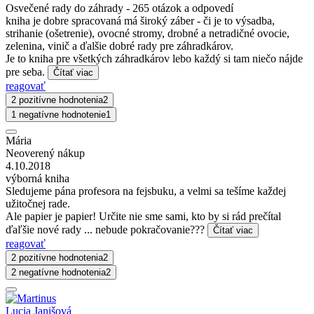
Osvečené rady do záhrady - 265 otázok a odpovedí
kniha je dobre spracovaná má široký záber - či je to výsadba,
strihanie (ošetrenie), ovocné stromy, drobné a netradičné ovocie,
zelenina, vinič a ďalšie dobré rady pre záhradkárov.
Je to kniha pre všetkých záhradkárov lebo každý si tam niečo nájde
pre seba.
Čítať viac
reagovať
2 pozitívne hodnotenia
2
1 negatívne hodnotenie
1
Mária
Neoverený nákup
4.10.2018
výborná kniha
Sledujeme pána profesora na fejsbuku, a velmi sa tešíme každej
užitočnej rade.
Ale papier je papier! Určite nie sme sami, kto by si rád prečítal
ďaľšie nové rady ... nebude pokračovanie???
Čítať viac
reagovať
2 pozitívne hodnotenia
2
2 negatívne hodnotenia
2
Lucia Janišová