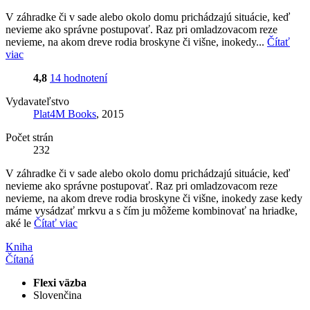
V záhradke či v sade alebo okolo domu prichádzajú situácie, keď
nevieme ako správne postupovať. Raz pri omladzovacom reze
nevieme, na akom dreve rodia broskyne či višne, inokedy...
Čítať
viac
4,8
14 hodnotení
Vydavateľstvo
Plat4M Books
, 2015
Počet strán
232
V záhradke či v sade alebo okolo domu prichádzajú situácie, keď
nevieme ako správne postupovať. Raz pri omladzovacom reze
nevieme, na akom dreve rodia broskyne či višne, inokedy zase kedy
máme vysádzať mrkvu a s čím ju môžeme kombinovať na hriadke,
aké le
Čítať viac
Kniha
Čítaná
Flexi väzba
Slovenčina