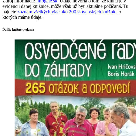
Zdroj informácií:
Infogate.sk
. Údaje hovoria o tom, že kniha je v
evidencii danej knižnice, môže však už byť aktuálne požičaná. Tu
nájdete
zoznam všetkých viac ako 200 slovenských knižníc
, o
ktorých máme údaje.
Ďalšie knižné vydania