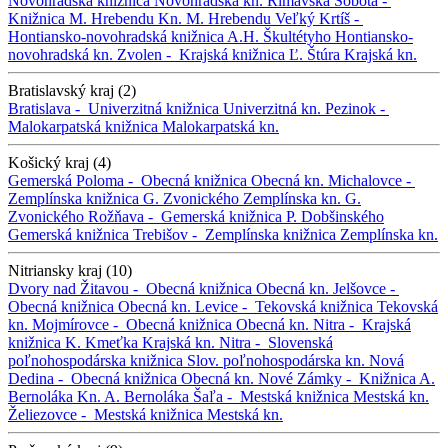
Novohradská knižnica
Novohradská kn.
Rimavská Sobota -
Knižnica M. Hrebendu
Kn. M. Hrebendu
Veľký Krtíš -
Hontiansko-novohradská knižnica A.H. Škultétyho
Hontiansko-
novohradská kn.
Zvolen -
Krajská knižnica Ľ. Štúra
Krajská kn.
Bratislavský kraj (2)
Bratislava -
Univerzitná knižnica
Univerzitná kn.
Pezinok -
Malokarpatská knižnica
Malokarpatská kn.
Košický kraj (4)
Gemerská Poloma -
Obecná knižnica
Obecná kn.
Michalovce -
Zemplínska knižnica G. Zvonického
Zemplínska kn. G.
Zvonického
Rožňava -
Gemerská knižnica P. Dobšinského
Gemerská knižnica
Trebišov -
Zemplínska knižnica
Zemplínska kn.
Nitriansky kraj (10)
Dvory nad Žitavou -
Obecná knižnica
Obecná kn.
Jelšovce -
Obecná knižnica
Obecná kn.
Levice -
Tekovská knižnica
Tekovská
kn.
Mojmírovce -
Obecná knižnica
Obecná kn.
Nitra -
Krajská
knižnica K. Kmeťka
Krajská kn.
Nitra -
Slovenská
poľnohospodárska knižnica
Slov. poľnohospodárska kn.
Nová
Dedina -
Obecná knižnica
Obecná kn.
Nové Zámky -
Knižnica A.
Bernoláka
Kn. A. Bernoláka
Šaľa -
Mestská knižnica
Mestská kn.
Želiezovce -
Mestská knižnica
Mestská kn.