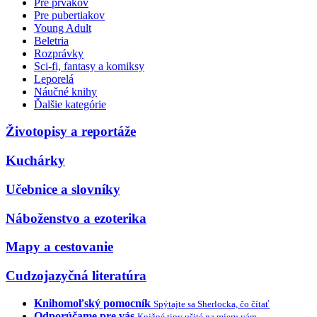
Pre prvákov
Pre pubertiakov
Young Adult
Beletria
Rozprávky
Sci-fi, fantasy a komiksy
Leporelá
Náučné knihy
Ďalšie kategórie
Životopisy a reportáže
Kuchárky
Učebnice a slovníky
Náboženstvo a ezoterika
Mapy a cestovanie
Cudzojazyčná literatúra
Knihomoľský pomocník
Spýtajte sa Sherlocka, čo čítať
Odporúčame pre vás
Knižné tipy ušité na mieru vám