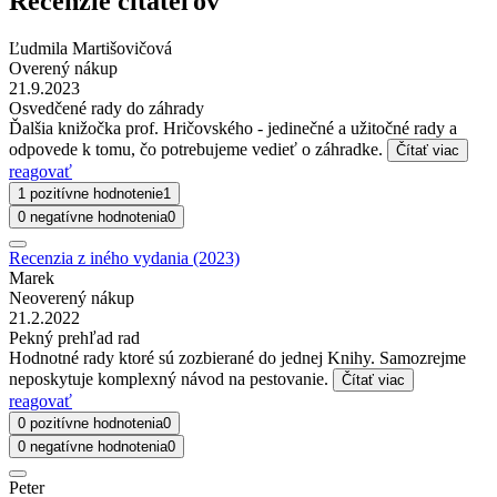
Recenzie čitateľov
Ľudmila Martišovičová
Overený nákup
21.9.2023
Osvedčené rady do záhrady
Ďalšia knižočka prof. Hričovského - jedinečné a užitočné rady a
odpovede k tomu, čo potrebujeme vedieť o záhradke.
Čítať viac
reagovať
1 pozitívne hodnotenie
1
0 negatívne hodnotenia
0
Recenzia z iného vydania (2023)
Marek
Neoverený nákup
21.2.2022
Pekný prehľad rad
Hodnotné rady ktoré sú zozbierané do jednej Knihy. Samozrejme
neposkytuje komplexný návod na pestovanie.
Čítať viac
reagovať
0 pozitívne hodnotenia
0
0 negatívne hodnotenia
0
Peter